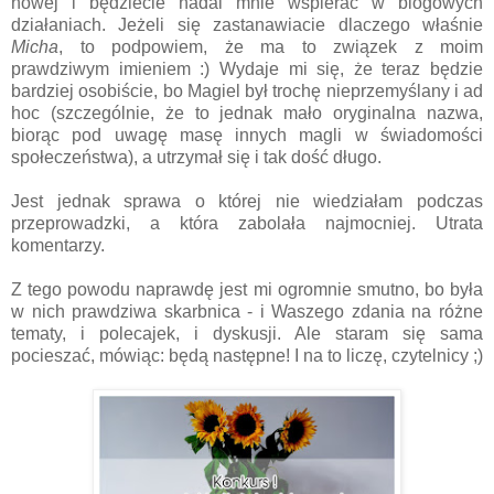
nowej i będziecie nadal mnie wspierać w blogowych
działaniach. Jeżeli się zastanawiacie dlaczego właśnie
Micha
, to podpowiem, że ma to związek z moim
prawdziwym imieniem :) Wydaje mi się, że teraz będzie
bardziej osobiście, bo Magiel był trochę nieprzemyślany i ad
hoc (szczególnie, że to jednak mało oryginalna nazwa,
biorąc pod uwagę masę innych magli w świadomości
społeczeństwa), a utrzymał się i tak dość długo.
Jest jednak sprawa o której nie wiedziałam podczas
przeprowadzki, a która zabolała najmocniej. Utrata
komentarzy.
Z tego powodu naprawdę jest mi ogromnie smutno, bo była
w nich prawdziwa skarbnica - i Waszego zdania na różne
tematy, i polecajek, i dyskusji. Ale staram się sama
pocieszać, mówiąc: będą następne! I na to liczę, czytelnicy ;)