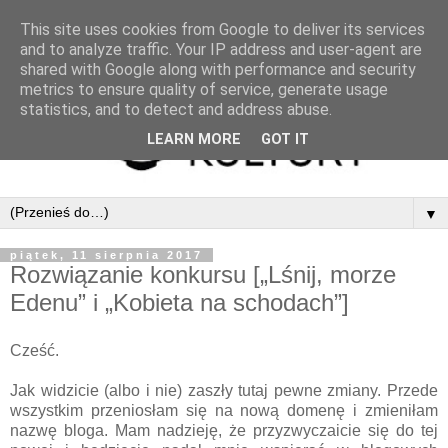
This site uses cookies from Google to deliver its services
and to analyze traffic. Your IP address and user-agent are
shared with Google along with performance and security
metrics to ensure quality of service, generate usage
statistics, and to detect and address abuse.
LEARN MORE
GOT IT
▼
piątek, 11 sierpnia 2017
Rozwiązanie konkursu [„Lśnij, morze
Edenu” i „Kobieta na schodach”]
Cześć.
Jak widzicie (albo i nie) zaszły tutaj pewne zmiany. Przede
wszystkim przeniosłam się na nową domenę i zmieniłam
nazwę bloga. Mam nadzieję, że przyzwyczaicie się do tej