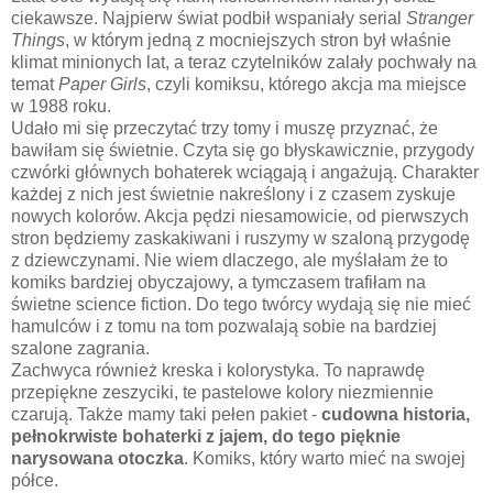
ciekawsze. Najpierw świat podbił wspaniały serial
Stranger
Things
, w którym jedną z mocniejszych stron był właśnie
klimat minionych lat, a teraz czytelników zalały pochwały na
temat
Paper Girls
, czyli komiksu, którego akcja ma miejsce
w 1988 roku.
Udało mi się przeczytać trzy tomy i muszę przyznać, że
bawiłam się świetnie. Czyta się go błyskawicznie, przygody
czwórki głównych bohaterek wciągają i angażują. Charakter
każdej z nich jest świetnie nakreślony i z czasem zyskuje
nowych kolorów. Akcja pędzi niesamowicie, od pierwszych
stron będziemy zaskakiwani i ruszymy w szaloną przygodę
z dziewczynami. Nie wiem dlaczego, ale myślałam że to
komiks bardziej obyczajowy, a tymczasem trafiłam na
świetne science fiction. Do tego twórcy wydają się nie mieć
hamulców i z tomu na tom pozwalają sobie na bardziej
szalone zagrania.
Zachwyca również kreska i kolorystyka. To naprawdę
przepiękne zeszyciki, te pastelowe kolory niezmiennie
czarują. Także mamy taki pełen pakiet -
cudowna historia,
pełnokrwiste bohaterki z jajem, do tego pięknie
narysowana otoczka
. Komiks, który warto mieć na swojej
półce.