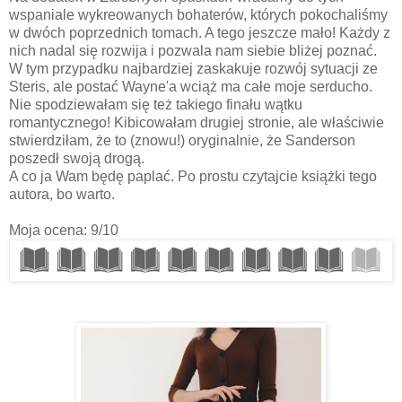
wspaniale wykreowanych bohaterów, których pokochaliśmy
w dwóch poprzednich tomach. A tego jeszcze mało! Każdy z
nich nadal się rozwija i pozwala nam siebie bliżej poznać.
W tym przypadku najbardziej zaskakuje rozwój sytuacji ze
Steris, ale postać Wayne'a wciąż ma całe moje serducho.
Nie spodziewałam się też takiego finału wątku
romantycznego! Kibicowałam drugiej stronie, ale właściwie
stwierdziłam, że to (znowu!) oryginalnie, że Sanderson
poszedł swoją drogą.
A co ja Wam będę paplać. Po prostu czytajcie książki tego
autora, bo warto.
Moja ocena: 9/10