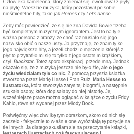
Człowieka kameleona, który zmieniał się, ewoluował z płyty
na płytę. Wreszcie muzyka, który pozostawił po sobie
nieśmiertelne hity, takie jak
Heroes
czy
Let's dance
.
Żeby móc powiedzieć, że się nie zna Davida Bowie trzeba
być kompletnym muzycznym ignorantem. Jest to na tyle
ważna persona z branży, że choć raz musiało się jego
nazwisko obić o nasze uszy. Ja przyznaję, że znam tylko
jego największe hity, a jeżeli chodzi o męczenie którejś z
płyt to przytrafiło mi się to tylko z jego ostatnim krążkiem,
czyli
Blackstar
. Toteż sporo eksploracji przede mną. Jednak
okazało się, że z muzyką jeszcze nie było źle, ale
o jego
życiu wiedziałam tyle co nic
. Z pomocą przyszła książka
stworzona przez Marię Hesse i Fran Ruiz.
Maria Hesse to
ilustratorka
, która stworzyła zarys tej biografii, a następnie
szukała osoby, która dopisałaby do niej historię. Jej
wcześniejsze prace można oglądać w książce o życiu Fridy
Kahlo, również wydanej przez Młody Book.
Poświęćmy więc chwilkę tym obrazkom, skoro od nich się
zaczęło - faktycznie to właśnie one wyróżniają tę pozycję na
tle innych. Ja dlatego skusiłam się na przeczytanie książki,
jest w tych ilustracjach coś fascynującego i