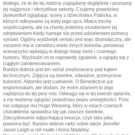
dlatego, że to do tej rodziny zaglądamy dogłębnie i poznamy
jej najgorsze i obrzydliwe sekrety. Czujemy prawdziwy
dyskomfort oglądając sceny z dzieciństwa Patricka, w
których odkrywane są karty jego ojca. Matce trochę
współczujemy, ale za chwilę jesteśmy oszołomieni jej
odrętwieniem kiedy hamuje się przed udzieleniem pomocy
synowi. Ogólny wydźwięk serialu jest więc dramatyczny, ale
zarazem ma w zanadrzu wiele innych kolorów, ponieważ
scenarzyści wplatają w dialogi masę ironii i czarnego
humoru. Wychodzi im to naprawdę zgrabnie, a ogląda się z
ciągłym zainteresowaniem.
Bardzo dobrze jest ten serial zrealizowany pod kątem
technicznym. Zdjęcia są świetne, odważne, przesycone
kolorami. Aktorsko jest cudownie. O Benedictcie już
wspomniałam, ale dodam, że moim zdaniem to jego
najlepsza do tej pory rola. Odwaga się w tej kwestii opłaciła,
a my możemy oglądać prawdziwy popis umiejętności. Pola
nie ustępuje mu Hugo Weaving, który w rolach czarnych
charakterów sprawdza się jak zawsze świetnie.
Zdecydowanie odpychająca kreacja, czyli taka jaka
powinna być. Bardzo dobrze radzi sobie także Jennifer
Jason Leigh w roli matki i Anna Madeley.