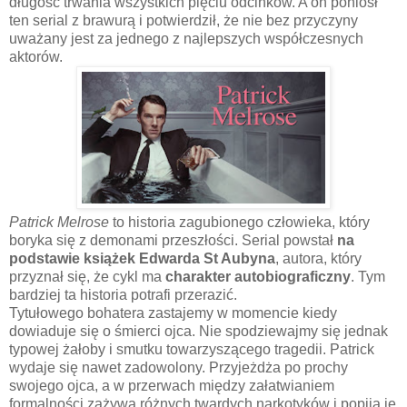
długość trwania wszystkich pięciu odcinków. A on poniósł
ten serial z brawurą i potwierdził, że nie bez przyczyny
uważany jest za jednego z najlepszych współczesnych
aktorów.
Patrick Melrose
to historia zagubionego człowieka, który
boryka się z demonami przeszłości. Serial powstał
na
podstawie książek Edwarda St Aubyna
, autora, który
przyznał się, że cykl ma
charakter autobiograficzny
. Tym
bardziej ta historia potrafi przerazić.
Tytułowego bohatera zastajemy w momencie kiedy
dowiaduje się o śmierci ojca. Nie spodziewajmy się jednak
typowej żałoby i smutku towarzyszącego tragedii. Patrick
wydaje się nawet zadowolony. Przyjeżdża po prochy
swojego ojca, a w przerwach między załatwianiem
formalności zażywa różnych twardych narkotyków i popija je