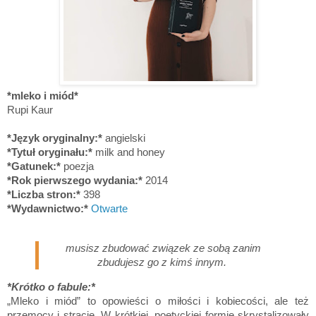
*mleko i miód*
Rupi Kaur
*Język oryginalny:*
angielski
*Tytuł oryginału:*
milk and honey
*Gatunek:*
poezja
*Rok pierwszego wydania:*
2014
*Liczba stron:*
398
*Wydawnictwo:*
Otwarte
musisz zbudować związek ze sobą zanim
zbudujesz go z kimś innym.
*Krótko o fabule:*
„Mleko i miód” to opowieści o miłości i kobiecości, ale też
przemocy i stracie. W krótkiej, poetyckiej formie skrystalizowały