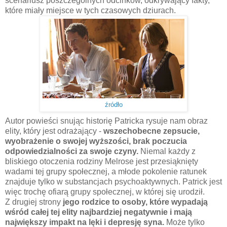
scenariusz poszczególnych odcinków, odkrywający fakty,
które miały miejsce w tych czasowych dziurach.
źródło
Autor powieści snując historię Patricka rysuje nam obraz
elity, który jest odrażający -
wszechobecne zepsucie,
wyobrażenie o swojej wyższości, brak poczucia
odpowiedzialności za swoje czyny.
Niemal każdy z
bliskiego otoczenia rodziny Melrose jest przesiąknięty
wadami tej grupy społecznej, a młode pokolenie ratunek
znajduje tylko w substancjach psychoaktywnych. Patrick jest
więc trochę ofiarą grupy społecznej, w której się urodził.
Z drugiej strony
jego rodzice to osoby, które wypadają
wśród całej tej elity najbardziej negatywnie i mają
największy impakt na lęki i depresję syna.
Może tylko