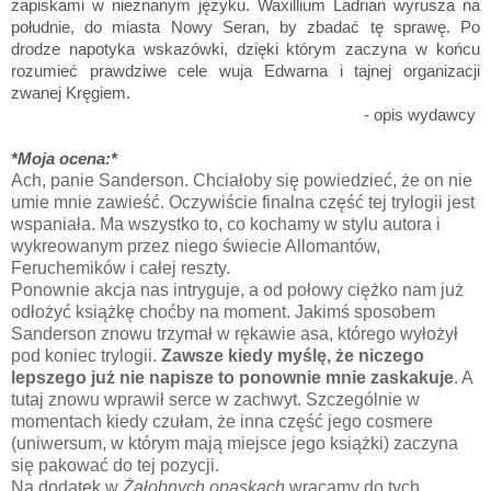
zapiskami w nieznanym języku. Waxillium Ladrian wyrusza na
południe, do miasta Nowy Seran, by zbadać tę sprawę. Po
drodze napotyka wskazówki, dzięki którym zaczyna w końcu
rozumieć prawdziwe cele wuja Edwarna i tajnej organizacji
zwanej Kręgiem.
- opis wydawcy
*Moja ocena:*
Ach, panie Sanderson. Chciałoby się powiedzieć, że on nie
umie mnie zawieść. Oczywiście finalna część tej trylogii jest
wspaniała. Ma wszystko to, co kochamy w stylu autora i
wykreowanym przez niego świecie Allomantów,
Feruchemików i całej reszty.
Ponownie akcja nas intryguje, a od połowy ciężko nam już
odłożyć książkę choćby na moment. Jakimś sposobem
Sanderson znowu trzymał w rękawie asa, którego wyłożył
pod koniec trylogii.
Zawsze kiedy myślę, że niczego
lepszego już nie napisze to ponownie mnie zaskakuje
. A
tutaj znowu wprawił serce w zachwyt. Szczególnie w
momentach kiedy czułam, że inna część jego cosmere
(uniwersum, w którym mają miejsce jego książki) zaczyna
się pakować do tej pozycji.
Na dodatek w
Żałobnych opaskach
wracamy do tych