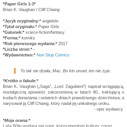
*Paper Girls 1-3*
Brian K. Vaughan / Cliff Chiang
*Język oryginalny:*
angielski
*Tytuł oryginału:*
Paper Girls
*Gatunek:*
sciece-fiction/fantasy
*Forma:*
komiks
*Rok pierwszego wydania:*
2017
*Liczba stron:* -
*Wydawnictwo:*
Non Stop Comics
To tak nie działa, Mac. Bo kto umarł, ten nie żyje.
*Krótko o fabule:*
Brian K. Vaughan („Saga”, „Lost: Zagubieni”) napisał wciągającą,
nostalgiczną opowieść zakorzenioną w latach 80., traktującą o
trudach dorastania i ostatnich dniach prawdziwego dzieciństwa, a
narysował ją Cliff Chiang, który nadał jej unikalnego uroku.
- opis wydawcy
*Moja ocena:*
Lata 80te wydają się nam, konsumentom kultury, coraz