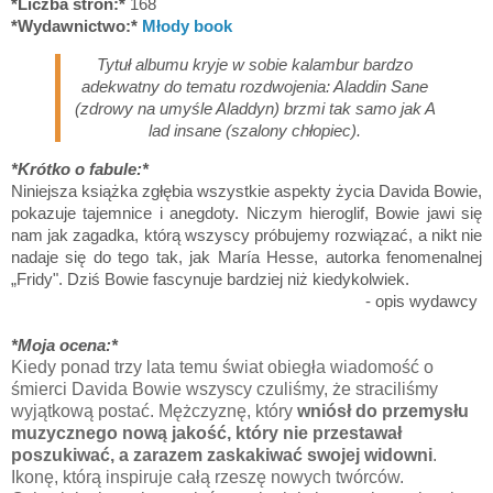
*Liczba stron:*
168
*Wydawnictwo:*
Młody book
Tytuł albumu kryje w sobie kalambur bardzo
adekwatny do tematu rozdwojenia: Aladdin Sane
(zdrowy na umyśle Aladdyn) brzmi tak samo jak A
lad insane (szalony chłopiec).
*Krótko o fabule:*
Niniejsza książka zgłębia wszystkie aspekty życia Davida Bowie,
pokazuje tajemnice i anegdoty. Niczym hieroglif, Bowie jawi się
nam jak zagadka, którą wszyscy próbujemy rozwiązać, a nikt nie
nadaje się do tego tak, jak María Hesse, autorka fenomenalnej
„Fridy". Dziś Bowie fascynuje bardziej niż kiedykolwiek.
- opis wydawcy
*Moja ocena:*
Kiedy ponad trzy lata temu świat obiegła wiadomość o
śmierci Davida Bowie wszyscy czuliśmy, że straciliśmy
wyjątkową postać. Mężczyznę, który
wniósł do przemysłu
muzycznego nową jakość, który nie przestawał
poszukiwać, a zarazem zaskakiwać swojej widowni
.
Ikonę, którą inspiruje całą rzeszę nowych twórców.