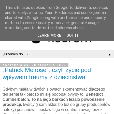
This site uses cookies from Google to deliver its services
and to analyze traffic. Your IP address and user-agent are
shared with Google along with performance and security
metrics to ensure quality of service, generate usage
statistics, and to detect and address abuse.
LEARN MORE
GOT IT
▼
poniedziałek, 28 stycznia 2019
„Patrick Melrose”, czyli życie pod
wpływem traumy z dzieciństwa
Gdybym miała w dwóch słowach skomentować dlaczego
ten serial tak bardzo mi się podobał byłyby to:
Benedict
Cumberbatch. To na jego barkach leżało powodzenie
produkcji
, twórcy (i sam aktor, bo też do grupy producentów
należy) postanowili postawić go w centrum uwagi przez