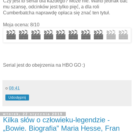
Czy jest to serial dla każdego? Może nie. Warto jednak dać
mu szansę, odcinków jest tylko pięć, a dla roli
Cumberbatcha naprawdę opłaca się znać ten tytuł.
Moja ocena: 8/10
Serial jest do obejrzenia na HBO GO :)
o
08:41
Udostępnij
wtorek, 22 stycznia 2019
Kilka słów o człowieku-legendzie -
„Bowie. Biografia” Maria Hesse, Fran