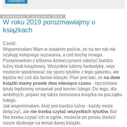
Udostępnij
niedziela, 6 stycznia 2019
W roku 2019 porozmawiajmy o
książkach
Cześć.
Wspominałam Wam w ostatnim poście, że na ten rok nie
szykuję kolejnego wyzwania, a coś trochę innego.
Postanowiłam z kilkoma dziewczynami założyć bardzo
luźny klub książkowy. Wszystkie lubimy fantastykę, więc
możecie spodziewać się sporo tytułów z tego gatunku, ale
będzie też coś dla fanów klasyki. Plan jest taki, że
na dwie
książki mamy prawie dwa miesiące czasu
- styczniowe
tytuły będziemy omawiali pod koniec lutego. Do tego, dla
ambitnych, pojawi się także bonusowa książka na początku
lutego.
Jak wspominałam, klub jest bardzo luźny - każdy może
dołączyć, ale
nie trzeba czytać wszystkich tytułów.
Ba!
Nie trzeba czytać ich w ogóle, możecie po prostu śledzić
nasze dyskusje na temat danej książki.