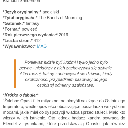
Brandon Sanderson
*Język oryginalny:*
angielski
*Tytuł oryginału:*
The Bands of Mourning
*Gatunek:*
fantasy
*Forma:*
powieść
*Rok pierwszego wydania:*
2016
*Liczba stron:*
4
12
*Wydawnictwo:*
MAG
Ponieważ ludzie byli ludźmi i tylko jedno było
pewne - niektórzy z nich zachowywali się dziwnie.
Albo raczej, każdy zachowywał się dziwnie, kiedy
okoliczności przypadkiem pasowały do jego
osobistej odmiany szaleństwa.
*Krótko o fabule:*
"Żałobne Opaski" to mityczne metalmyśli należące do Ostatniego
Imperatora, wedle opowieści obdarzające posiadacza wszystkimi
mocami, jakie miał do dyspozycji władca sprzed stuleci. Mało kto
wierzy w ich istnienie. Oto jednak badacz kandra powraca do
Elendel z rysunkami, które przedstawiają Opaski, jak również