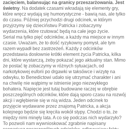
zacięciem, balansując na granicy przeszarżowania. Jest
świetny
. Na dodatek czasami wkradają się elementy gry,
które wręcz wydają się humorystyczne - bawią nas, ale tylko
do czasu. Później przychodzi drugi odcinek, w którym
przyjrzymy się dzieciństwu Patricka i zobaczymy
wydarzenia, które rzutować będą na całe jego życie.
Serial ma tylko pięć odcinków, a każdy ma miejsce w innym
czasie. Uważam, że to dość ryzykowny pomysł, ale tym
razem wypadł bez zastrzeżeń. Każdy z odcinków
przedstawia dosłownie krótki element życia Patricka, kilka
dni, które wystarczą, żeby pokazać jego aktualny stan. Mimo
że postać tę zobaczymy w różnych sytuacjach, od
narkotykowej euforii po drgawki w taksówce i wizytę na
odwyku, to Benedictowi udało się utrzymać charakter i ani
na chwilę nie wątpimy w istnienie jego niezwykłego
bohatera. Napięcie jest tutaj budowane raczej w obrębie
poszczególnych odcinków, które dają sporo czasu na rozwój
akcji i wgłębienie się w nią widza. Jeden odcinek to
przyjęcie wydawane przez znajomą Patricka, a akcja
kolejnego będzie się kręciła wokół stypy. Chodzi o to, że
między nimi minęły lata. A co się podczas nich wydarzyło?
To pozwoli nam wywnioskować zgrabnie napisany