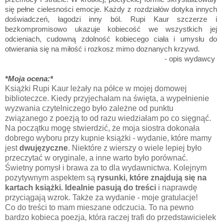
się pełne cielesności emocje. Każdy z rozdziałów dotyka innych
doświadczeń, łagodzi inny ból. Rupi Kaur szczerze i
bezkompromisowo ukazuje kobiecość we wszystkich jej
odcieniach, cudowną zdolność kobiecego ciała i umysłu do
otwierania się na miłość i rozkosz mimo doznanych krzywd.
- opis wydawcy
*Moja ocena:*
Książki Rupi Kaur leżały na półce w mojej domowej
biblioteczce. Kiedy przyjechałam na święta, a wypełnienie
wyzwania czytelniczego było zależne od punktu
związanego z poezją to od razu wiedziałam po co sięgnąć.
Na początku mogę stwierdzić, że moja siostra dokonała
dobrego wyboru przy kupnie książki - wydanie, które mamy
jest
dwujęzyczne
. Niektóre z wierszy o wiele lepiej było
przeczytać w oryginale, a inne warto było porównać.
Świetny pomysł i brawa za to dla wydawnictwa. Kolejnym
pozytywnym aspektem są
rysunki, które znajdują się na
kartach książki. Idealnie pasują do treści
i naprawdę
przyciągają wzrok. Także za wydanie - moje gratulacje!
Co do treści to mam mieszane odczucia. To na pewno
bardzo kobieca poezja, która raczej trafi do przedstawicielek