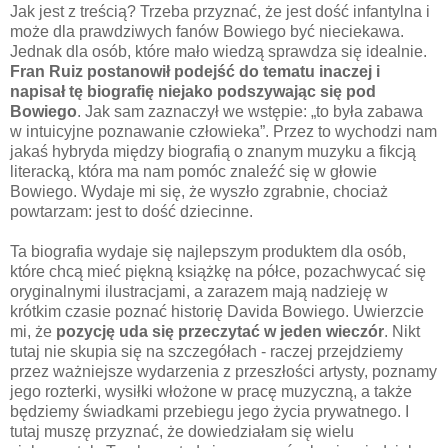
Jak jest z treścią? Trzeba przyznać, że jest dość infantylna i
może dla prawdziwych fanów Bowiego być nieciekawa.
Jednak dla osób, które mało wiedzą sprawdza się idealnie.
Fran Ruiz postanowił podejść do tematu inaczej i
napisał tę biografię niejako podszywając się pod
Bowiego
. Jak sam zaznaczył we wstępie: „to była zabawa
w intuicyjne poznawanie człowieka”. Przez to wychodzi nam
jakaś hybryda między biografią o znanym muzyku a fikcją
literacką, która ma nam pomóc znaleźć się w głowie
Bowiego. Wydaje mi się, że wyszło zgrabnie, chociaż
powtarzam: jest to dość dziecinne.
Ta biografia wydaje się najlepszym produktem dla osób,
które chcą mieć piękną książkę na półce, pozachwycać się
oryginalnymi ilustracjami, a zarazem mają nadzieję w
krótkim czasie poznać historię Davida Bowiego. Uwierzcie
mi, że
pozycję uda się przeczytać w jeden wieczór
. Nikt
tutaj nie skupia się na szczegółach - raczej przejdziemy
przez ważniejsze wydarzenia z przeszłości artysty, poznamy
jego rozterki, wysiłki włożone w pracę muzyczną, a także
będziemy świadkami przebiegu jego życia prywatnego. I
tutaj muszę przyznać, że dowiedziałam się wielu