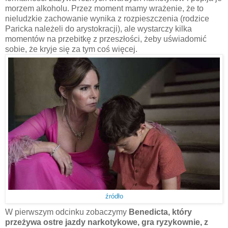
morzem alkoholu. Przez moment mamy wrażenie, że to
nieludzkie zachowanie wynika z rozpieszczenia (rodzice
Paricka należeli do arystokracji), ale wystarczy kilka
momentów na przebitkę z przeszłości, żeby uświadomić
sobie, że kryje się za tym coś więcej.
źródło
W pierwszym odcinku zobaczymy
Benedicta, który
przeżywa ostre jazdy narkotykowe, gra ryzykownie, z