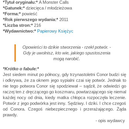
*Tytuł oryginału:*
A Monster Calls
*Gatunek:*
dziecięca / młodzieżowa
*Forma:*
powieść
*Rok pierwszego wydania:*
2011
*Liczba stron:*
216
*Wydawnictwo:*
Papierowy Księżyc
Opowieści to dzikie stworzenia - rzekł potwór. -
Gdy je uwolnisz, kto wie, jakiego spustoszenia
mogą narobić.
*Krótko o fabule:*
Jest siedem minut po północy, gdy trzynastoletni Conor budzi się
i odkrywa, że za oknem jego sypialni czai się potwór. Jednak to
nie tego potwora Conor się spodziewał – sądził, że odwiedzi go
raczej ten z dręczącego go koszmaru, powtarzającego się niemal
każdej nocy od dnia, kiedy matka chłopca rozpoczęła leczenie.
Potwór z jego podwórka jest inny. Sędziwy. I dziki. I chce czegoś
od Conora. Czegoś niebezpiecznego i przerażającego. Żąda
prawdy.
- opis wydawcy