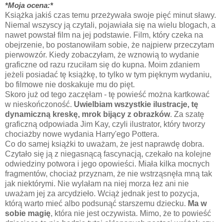
*Moja ocena:*
Książka jakiś czas temu przeżywała swoje pięć minut sławy.
Niemal wszyscy ją czytali, pojawiała się na wielu blogach, a
nawet powstał film na jej podstawie. Film, który czeka na
obejrzenie, bo postanowiłam sobie, że najpierw przeczytam
pierwowzór. Kiedy zobaczyłam, że wznowią to wydanie
graficzne od razu rzuciłam się do kupna. Moim zdaniem
jeżeli posiadać tę książkę, to tylko w tym pięknym wydaniu,
bo filmowe nie doskakuje mu do pięt.
Skoro już od tego zaczęłam - tę powieść można kartkować
w nieskończoność.
Uwielbiam wszystkie ilustracje, tę
dynamiczną kreskę, mrok bijący z obrazków
. Za szatę
graficzną odpowiada Jim Kay, czyli ilustrator, który tworzy
chociażby nowe wydania Harry'ego Pottera.
Co do samej książki to uważam, że jest naprawdę dobra.
Czytało się ją z niegasnącą fascynacją, czekało na kolejne
odwiedziny potwora i jego opowieści. Miała kilka mocnych
fragmentów, chociaż przyznam, że nie wstrząsnęła mną tak
jak niektórymi. Nie wylałam na niej morza łez ani nie
uważam jej za arcydzieło. Wciąż jednak jest to pozycja,
którą warto mieć albo podsunąć starszemu dziecku.
Ma w
sobie magię
, która nie jest oczywista. Mimo, że to powieść