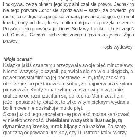
i odkrywa, że za oknem jego sypialni czai się potwór. Jednak to
nie tego potwora Conor się spodziewał – sądził, że odwiedzi go
raczej ten z dręczącego go koszmaru, powtarzającego się niemal
każdej nocy od dnia, kiedy matka chłopca rozpoczęła leczenie.
Potwór z jego podwórka jest inny. Sędziwy. I dziki. I chce czegoś
od Conora. Czegoś niebezpiecznego i przerażającego. Żąda
prawdy.
- opis wydawcy
*Moja ocena:*
Książka jakiś czas temu przeżywała swoje pięć minut sławy.
Niemal wszyscy ją czytali, pojawiała się na wielu blogach, a
nawet powstał film na jej podstawie. Film, który czeka na
obejrzenie, bo postanowiłam sobie, że najpierw przeczytam
pierwowzór. Kiedy zobaczyłam, że wznowią to wydanie
graficzne od razu rzuciłam się do kupna. Moim zdaniem
jeżeli posiadać tę książkę, to tylko w tym pięknym wydaniu,
bo filmowe nie doskakuje mu do pięt.
Skoro już od tego zaczęłam - tę powieść można kartkować
w nieskończoność.
Uwielbiam wszystkie ilustracje, tę
dynamiczną kreskę, mrok bijący z obrazków
. Za szatę
graficzną odpowiada Jim Kay, czyli ilustrator, który tworzy