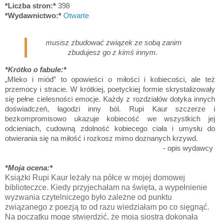
*Liczba stron:*
398
*Wydawnictwo:*
Otwarte
musisz zbudować związek ze sobą zanim
zbudujesz go z kimś innym.
*Krótko o fabule:*
„Mleko i miód” to opowieści o miłości i kobiecości, ale też
przemocy i stracie. W krótkiej, poetyckiej formie skrystalizowały
się pełne cielesności emocje. Każdy z rozdziałów dotyka innych
doświadczeń, łagodzi inny ból. Rupi Kaur szczerze i
bezkompromisowo ukazuje kobiecość we wszystkich jej
odcieniach, cudowną zdolność kobiecego ciała i umysłu do
otwierania się na miłość i rozkosz mimo doznanych krzywd.
- opis wydawcy
*Moja ocena:*
Książki Rupi Kaur leżały na półce w mojej domowej
biblioteczce. Kiedy przyjechałam na święta, a wypełnienie
wyzwania czytelniczego było zależne od punktu
związanego z poezją to od razu wiedziałam po co sięgnąć.
Na początku mogę stwierdzić, że moja siostra dokonała