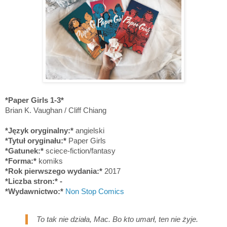
*Paper Girls 1-3*
Brian K. Vaughan / Cliff Chiang
*Język oryginalny:*
angielski
*Tytuł oryginału:*
Paper Girls
*Gatunek:*
sciece-fiction/fantasy
*Forma:*
komiks
*Rok pierwszego wydania:*
2017
*Liczba stron:* -
*Wydawnictwo:*
Non Stop Comics
To tak nie działa, Mac. Bo kto umarł, ten nie żyje.