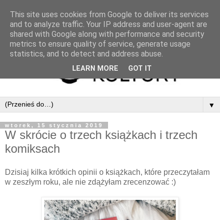
This site uses cookies from Google to deliver its services
and to analyze traffic. Your IP address and user-agent are
shared with Google along with performance and security
metrics to ensure quality of service, generate usage
statistics, and to detect and address abuse.
LEARN MORE
GOT IT
▼
wtorek, 15 stycznia 2019
W skrócie o trzech książkach i trzech
komiksach
Dzisiaj kilka krótkich opinii o książkach, które przeczytałam
w zeszłym roku, ale nie zdążyłam zrecenzować :)