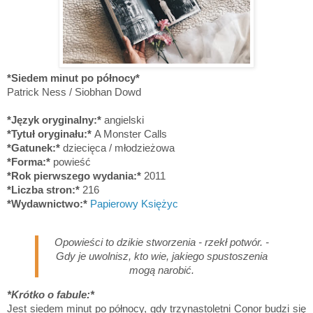
*Siedem minut po północy*
Patrick Ness / Siobhan Dowd
*Język oryginalny:*
angielski
*Tytuł oryginału:*
A Monster Calls
*Gatunek:*
dziecięca / młodzieżowa
*Forma:*
powieść
*Rok pierwszego wydania:*
2011
*Liczba stron:*
216
*Wydawnictwo:*
Papierowy Księżyc
Opowieści to dzikie stworzenia - rzekł potwór. -
Gdy je uwolnisz, kto wie, jakiego spustoszenia
mogą narobić.
*Krótko o fabule:*
Jest siedem minut po północy, gdy trzynastoletni Conor budzi się