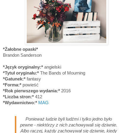
*Żałobne opaski*
Brandon Sanderson
*Język oryginalny:*
angielski
*Tytuł oryginału:*
The Bands of Mourning
*Gatunek:*
fantasy
*Forma:*
powieść
*Rok pierwszego wydania:*
2016
*Liczba stron:*
4
12
*Wydawnictwo:*
MAG
Ponieważ ludzie byli ludźmi i tylko jedno było
pewne - niektórzy z nich zachowywali się dziwnie.
Albo raczej, każdy zachowywał się dziwnie, kiedy