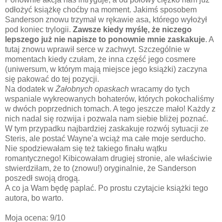
odłożyć książkę choćby na moment. Jakimś sposobem
Sanderson znowu trzymał w rękawie asa, którego wyłożył
pod koniec trylogii.
Zawsze kiedy myślę, że niczego
lepszego już nie napisze to ponownie mnie zaskakuje
. A
tutaj znowu wprawił serce w zachwyt. Szczególnie w
momentach kiedy czułam, że inna część jego cosmere
(uniwersum, w którym mają miejsce jego książki) zaczyna
się pakować do tej pozycji.
Na dodatek w
Żałobnych opaskach
wracamy do tych
wspaniale wykreowanych bohaterów, których pokochaliśmy
w dwóch poprzednich tomach. A tego jeszcze mało! Każdy z
nich nadal się rozwija i pozwala nam siebie bliżej poznać.
W tym przypadku najbardziej zaskakuje rozwój sytuacji ze
Steris, ale postać Wayne'a wciąż ma całe moje serducho.
Nie spodziewałam się też takiego finału wątku
romantycznego! Kibicowałam drugiej stronie, ale właściwie
stwierdziłam, że to (znowu!) oryginalnie, że Sanderson
poszedł swoją drogą.
A co ja Wam będę paplać. Po prostu czytajcie książki tego
autora, bo warto.
Moja ocena: 9/10