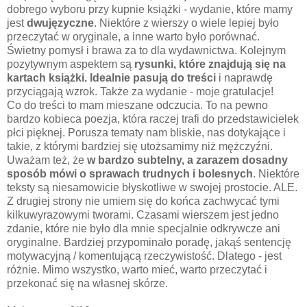
dobrego wyboru przy kupnie książki - wydanie, które mamy
jest
dwujęzyczne
. Niektóre z wierszy o wiele lepiej było
przeczytać w oryginale, a inne warto było porównać.
Świetny pomysł i brawa za to dla wydawnictwa. Kolejnym
pozytywnym aspektem są
rysunki, które znajdują się na
kartach książki. Idealnie pasują do treści
i naprawdę
przyciągają wzrok. Także za wydanie - moje gratulacje!
Co do treści to mam mieszane odczucia. To na pewno
bardzo kobieca poezja, która raczej trafi do przedstawicielek
płci pięknej. Porusza tematy nam bliskie, nas dotykające i
takie, z którymi bardziej się utożsamimy niż mężczyźni.
Uważam też, że
w bardzo subtelny, a zarazem dosadny
sposób mówi o sprawach trudnych i bolesnych
. Niektóre
teksty są niesamowicie błyskotliwe w swojej prostocie. ALE.
Z drugiej strony nie umiem się do końca zachwycać tymi
kilkuwyrazowymi tworami. Czasami wierszem jest jedno
zdanie, które nie było dla mnie specjalnie odkrywcze ani
oryginalne. Bardziej przypominało poradę, jakąś sentencję
motywacyjną / komentującą rzeczywistość. Dlatego - jest
różnie. Mimo wszystko, warto mieć, warto przeczytać i
przekonać się na własnej skórze.