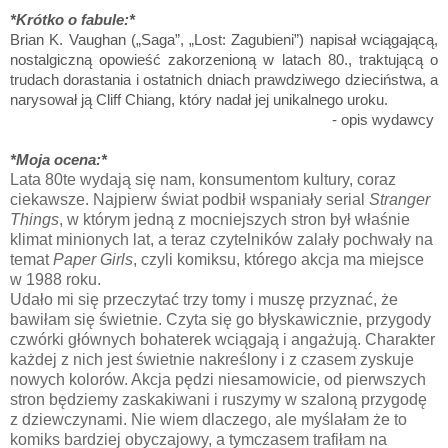
*Krótko o fabule:*
Brian K. Vaughan („Saga”, „Lost: Zagubieni”) napisał wciągającą,
nostalgiczną opowieść zakorzenioną w latach 80., traktującą o
trudach dorastania i ostatnich dniach prawdziwego dzieciństwa, a
narysował ją Cliff Chiang, który nadał jej unikalnego uroku.
- opis wydawcy
*Moja ocena:*
Lata 80te wydają się nam, konsumentom kultury, coraz
ciekawsze. Najpierw świat podbił wspaniały serial
Stranger
Things
, w którym jedną z mocniejszych stron był właśnie
klimat minionych lat, a teraz czytelników zalały pochwały na
temat
Paper Girls
, czyli komiksu, którego akcja ma miejsce
w 1988 roku.
Udało mi się przeczytać trzy tomy i muszę przyznać, że
bawiłam się świetnie. Czyta się go błyskawicznie, przygody
czwórki głównych bohaterek wciągają i angażują. Charakter
każdej z nich jest świetnie nakreślony i z czasem zyskuje
nowych kolorów. Akcja pędzi niesamowicie, od pierwszych
stron będziemy zaskakiwani i ruszymy w szaloną przygodę
z dziewczynami. Nie wiem dlaczego, ale myślałam że to
komiks bardziej obyczajowy, a tymczasem trafiłam na