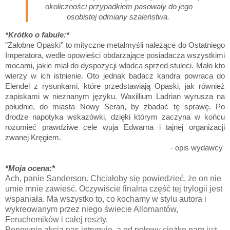
okoliczności przypadkiem pasowały do jego
osobistej odmiany szaleństwa.
*Krótko o fabule:*
"Żałobne Opaski" to mityczne metalmyśli należące do Ostatniego
Imperatora, wedle opowieści obdarzające posiadacza wszystkimi
mocami, jakie miał do dyspozycji władca sprzed stuleci. Mało kto
wierzy w ich istnienie. Oto jednak badacz kandra powraca do
Elendel z rysunkami, które przedstawiają Opaski, jak również
zapiskami w nieznanym języku. Waxillium Ladrian wyrusza na
południe, do miasta Nowy Seran, by zbadać tę sprawę. Po
drodze napotyka wskazówki, dzięki którym zaczyna w końcu
rozumieć prawdziwe cele wuja Edwarna i tajnej organizacji
zwanej Kręgiem.
- opis wydawcy
*Moja ocena:*
Ach, panie Sanderson. Chciałoby się powiedzieć, że on nie
umie mnie zawieść. Oczywiście finalna część tej trylogii jest
wspaniała. Ma wszystko to, co kochamy w stylu autora i
wykreowanym przez niego świecie Allomantów,
Feruchemików i całej reszty.
Ponownie akcja nas intryguje, a od połowy ciężko nam już