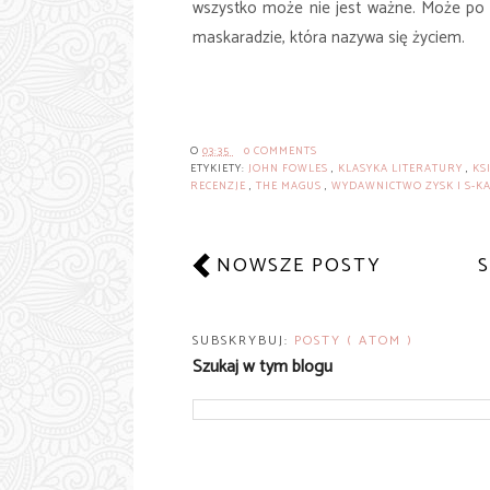
wszystko może nie jest ważne. Może po pr
maskaradzie, która nazywa się życiem.
O
03:35
0 COMMENTS
ETYKIETY:
JOHN FOWLES
,
KLASYKA LITERATURY
,
KS
RECENZJE
,
THE MAGUS
,
WYDAWNICTWO ZYSK I S-K
NOWSZE POSTY
SUBSKRYBUJ:
POSTY ( ATOM )
Szukaj w tym blogu