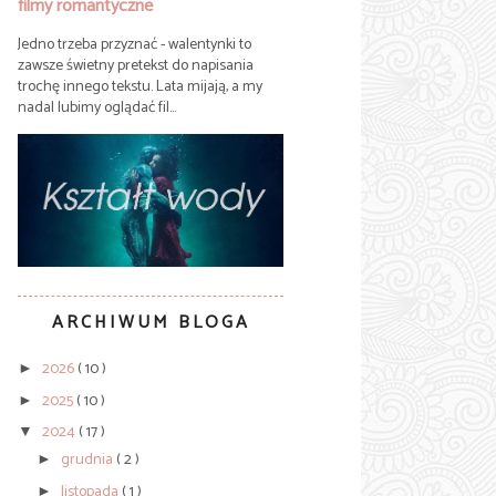
filmy romantyczne
Jedno trzeba przyznać - walentynki to
zawsze świetny pretekst do napisania
trochę innego tekstu. Lata mijają, a my
nadal lubimy oglądać fil...
ARCHIWUM BLOGA
2026
( 10 )
►
2025
( 10 )
►
2024
( 17 )
▼
grudnia
( 2 )
►
listopada
( 1 )
►