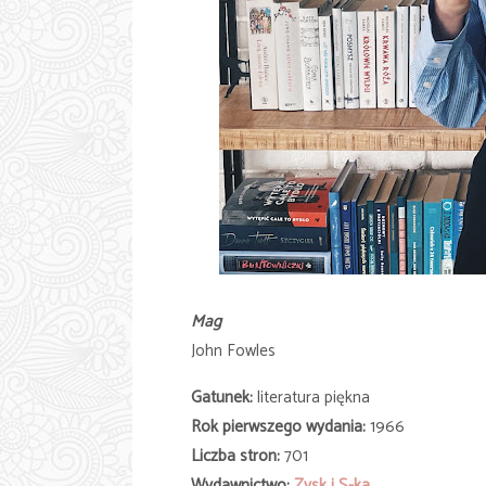
Mag
John Fowles
Gatunek:
literatura piękna
Rok pierwszego wydania:
1966
Liczba stron:
701
Wydawnictwo:
Zysk i S-ka