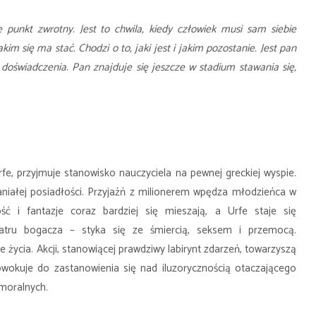
 punkt zwrotny. Jest to chwila, kiedy człowiek musi sam siebie
kim się ma stać. Chodzi o to, jaki jest i jakim pozostanie. Jest pan
doświadczenia. Pan znajduje się jeszcze w stadium stawania się,
rfe, przyjmuje stanowisko nauczyciela na pewnej greckiej wyspie.
aniałej posiadłości. Przyjaźń z milionerem wpędza młodzieńca w
ć i fantazje coraz bardziej się mieszają, a Urfe staje się
tru bogacza – styka się ze śmiercią, seksem i przemocą.
życia. Akcji, stanowiącej prawdziwy labirynt zdarzeń, towarzyszą
wokuje do zastanowienia się nad iluzorycznością otaczającego
 moralnych.