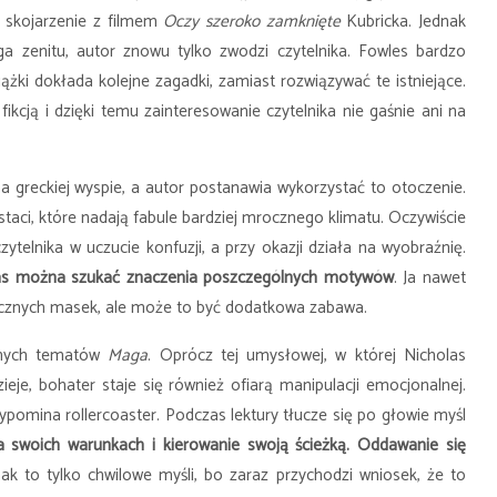
 skojarzenie z filmem
Oczy szeroko zamknięte
Kubricka. Jednak
a zenitu, autor znowu tylko zwodzi czytelnika. Fowles bardzo
ążki dokłada kolejne zagadki, zamiast rozwiązywać te istniejące.
ikcją i dzięki temu zainteresowanie czytelnika nie gaśnie ani na
a greckiej wyspie, a autor postanawia wykorzystać to otoczenie.
staci, które nadają fabule bardziej mrocznego klimatu. Oczywiście
ytelnika w uczucie konfuzji, a przy okazji działa na wyobraźnię.
 czas można szukać znaczenia poszczególnych motywów
. Ja nawet
icznych masek, ale może to być dodatkowa zabawa.
ównych tematów
Maga
. Oprócz tej umysłowej, w której Nicholas
eje, bohater staje się również ofiarą manipulacji emocjonalnej.
rzypomina rollercoaster. Podczas lektury tłucze się po głowie myśl
na swoich warunkach i kierowanie swoją ścieżką. Oddawanie się
nak to tylko chwilowe myśli, bo zaraz przychodzi wniosek, że to