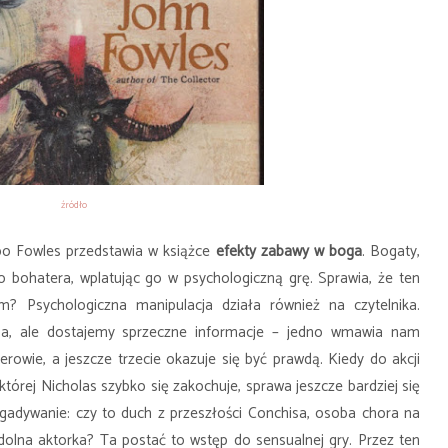
źródło
bo
Fowles przedstawia w książce
efekty zabawy w boga
. Bogaty,
 bohatera, wplatując go w psychologiczną grę. Sprawia, że ten
m? Psychologiczna manipulacja działa również na czytelnika.
sa, ale dostajemy sprzeczne informacje
–
jedno wmawia nam
rowie, a jeszcze trzecie okazuje się być prawdą. Kiedy do akcji
której Nicholas szybko się zakochuje, sprawa jeszcze bardziej się
adywanie: czy to duch z przeszłości Conchisa, osoba chora na
dolna aktorka? Ta postać to wstęp do sensualnej gry. Przez ten