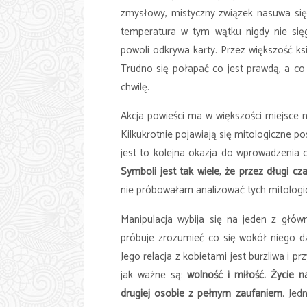
zmysłowy, mistyczny związek nasuwa się
temperatura w tym wątku nigdy nie sięg
powoli odkrywa karty. Przez większość ksi
Trudno się połapać co jest prawdą, a co f
chwilę.
Akcja powieści ma w większości miejsce n
Kilkukrotnie pojawiają się mitologiczne po
jest to kolejna okazja do wprowadzenia cz
Symboli jest tak wiele, że przez długi
nie próbowałam analizować tych mitolog
Manipulacja wybija się na jeden z gł
próbuje zrozumieć co się wokół niego dzi
Jego relacja z kobietami jest burzliwa i p
jak ważne są:
wolność i miłość. Życie 
drugiej osobie z pełnym zaufaniem
. Jed