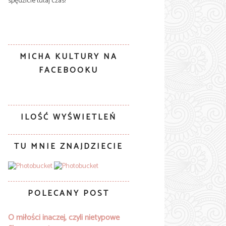
spędzicie tutaj czas!
MICHA KULTURY NA
FACEBOOKU
ILOŚĆ WYŚWIETLEŃ
TU MNIE ZNAJDZIECIE
POLECANY POST
O miłości inaczej, czyli nietypowe