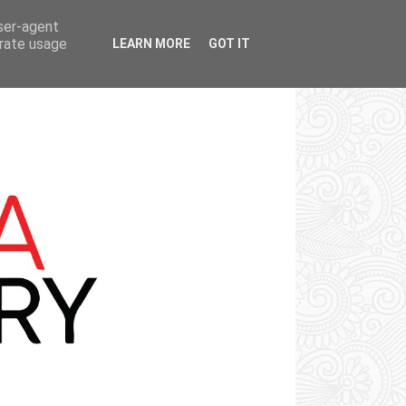
user-agent
erate usage
LEARN MORE
GOT IT