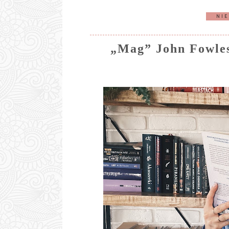
NIE
„Mag” John Fowles 