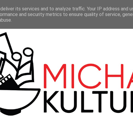
LMY
TEATR
SERIALE
100 BBC
KONTAKT
eliver its services and to analyze traffic. Your IP address and 
ormance and security metrics to ensure quality of service, gen
abuse.