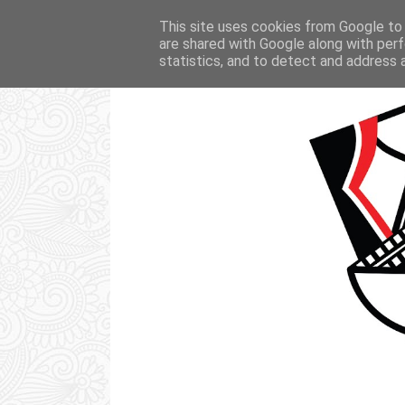
STRONA GŁÓWNA
KSIĄŻKI
FI
This site uses cookies from Google to d
are shared with Google along with perf
statistics, and to detect and address 