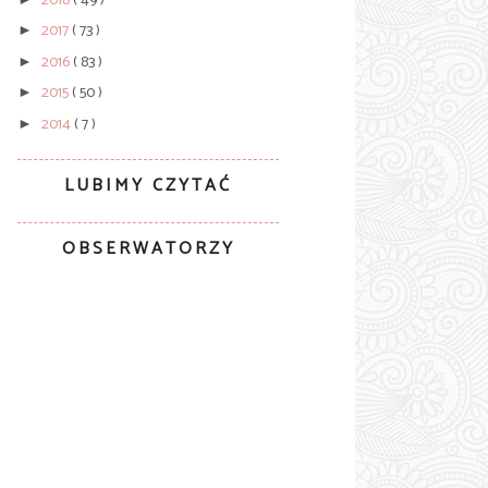
2018
( 49 )
2017
( 73 )
►
2016
( 83 )
►
2015
( 50 )
►
2014
( 7 )
►
LUBIMY CZYTAĆ
OBSERWATORZY