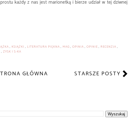
ostu każdy z nas jest marionetką i bierze udział w tej dziwnej
IĄŻKA
,
KSIĄŻKI
,
LITERATURA PIĘKNA
,
MAG
,
OPINIA
,
OPINIE
,
RECENZJA
,
A
,
ZYSK I S-KA
STRONA GŁÓWNA
STARSZE POSTY