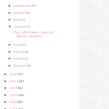
października
( 1 )
►
sierpnia
( 2 )
►
lipca
( 1 )
►
czerwca
( 1 )
▼
„Mag” John Fowles – świat jest
teatrem, aktorami l...
maja
( 1 )
►
marca
( 3 )
►
lutego
( 2 )
►
stycznia
( 3 )
►
2023
( 21 )
►
2022
( 28 )
►
2021
( 35 )
►
2020
( 49 )
►
2019
( 59 )
►
►