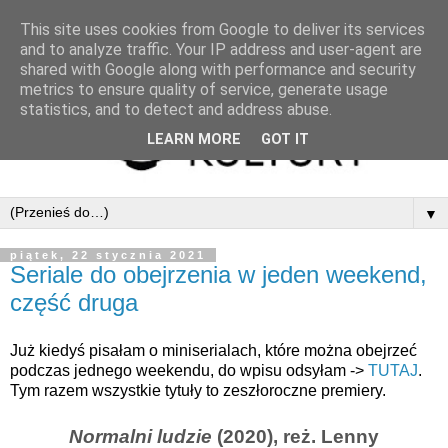
This site uses cookies from Google to deliver its services
and to analyze traffic. Your IP address and user-agent are
shared with Google along with performance and security
metrics to ensure quality of service, generate usage
statistics, and to detect and address abuse.
LEARN MORE
GOT IT
▼
piątek, 22 stycznia 2021
Seriale do obejrzenia w jeden weekend,
część druga
Już kiedyś pisałam o miniserialach, które można obejrzeć
podczas jednego weekendu, do wpisu odsyłam ->
TUTAJ
.
Tym razem wszystkie tytuły to zeszłoroczne premiery.
Normalni ludzie
(2020), reż.
Lenny