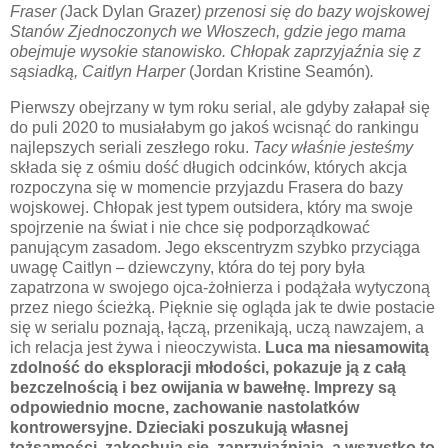
Fraser (
Jack Dylan Grazer
) przenosi się do bazy wojskowej
Stanów Zjednoczonych we Włoszech, gdzie jego mama
obejmuje wysokie stanowisko. Chłopak zaprzyjaźnia się z
sąsiadką, Caitlyn Harper
(Jordan Kristine Seamón)
.
Pierwszy obejrzany w tym roku serial, ale gdyby załapał się
do puli 2020 to musiałabym go jakoś wcisnąć do rankingu
najlepszych seriali zeszłego roku.
Tacy właśnie jesteśmy
składa się z ośmiu dość długich odcinków, których akcja
rozpoczyna się w momencie przyjazdu Frasera do bazy
wojskowej. Chłopak jest typem outsidera, który ma swoje
spojrzenie na świat i nie chce się podporządkować
panującym zasadom. Jego ekscentryzm szybko przyciąga
uwagę Caitlyn
–
dziewczyny, która do tej pory była
zapatrzona w swojego ojca-żołnierza i podążała wytyczoną
przez niego ścieżką. Pięknie się ogląda jak te dwie postacie
się w serialu poznają, łączą, przenikają, uczą nawzajem, a
ich relacja jest żywa i nieoczywista.
Luca ma niesamowitą
zdolność do eksploracji młodości, pokazuje ją z całą
bezczelnością i bez owijania w bawełnę. Imprezy są
odpowiednio mocne, zachowanie nastolatków
kontrowersyjne. Dzieciaki poszukują własnej
tożsamości, zakochują się, zaprzyjaźniają, a wszystko to