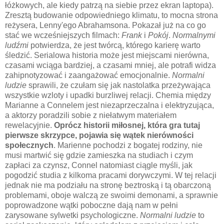
łóżkowych, ale kiedy patrzą na siebie przez ekran laptopa).
Zresztą budowanie odpowiedniego klimatu, to mocna strona
reżysera, Lenny'ego Abrahamsona. Pokazał już na co go
stać we wcześniejszych filmach:
Frank
i
Pokój
.
Normalnymi
ludźmi
potwierdza, że jest twórcą, którego karierę warto
śledzić. Serialowa historia może jest miejscami nierówna,
czasami wciąga bardziej, a czasami mniej, ale potrafi widza
zahipnotyzować i zaangażować emocjonalnie.
Normalni
ludzie
sprawili, że czułam się jak nastolatka przeżywająca
wszystkie wzloty i upadki burzliwej relacji. Chemia między
Marianne a Connelem jest niezaprzeczalna i elektryzująca,
a aktorzy poradzili sobie z niełatwym materiałem
rewelacyjnie.
Oprócz historii miłosnej, która gra tutaj
pierwsze skrzypce, pojawia się wątek nierówności
społecznych
. Marienne pochodzi z bogatej rodziny, nie
musi martwić się gdzie zamieszka na studiach i czym
zapłaci za czynsz, Connel natomiast ciągle myśli, jak
pogodzić studia z kilkoma pracami dorywczymi. W tej relacji
jednak nie ma podziału na stronę beztroską i tą obarczoną
problemami, oboje walczą ze swoimi demonami, a sprawnie
poprowadzone wątki poboczne dają nam w pełni
zarysowane sylwetki psychologiczne.
Normalni ludzie
to