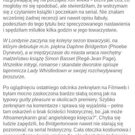
mogłoby mi się spodobać, ale stwierdziłam, że wstrzymam
się z czytaniem książki i poczekam na serial. Nie znałam
wcześniej żadnej recenzji ani nawet opisu fabuły,
podeszłam do tego tytułu bez sprecyzowanego nastawienia
i spędziłam milutkie kilka godzin w jego towarzystwie.
W Londynie zaczyna się kolejny sezon towarzyski, na
którym debiutuje m.in. piękna Daphne Bridgerton
(Phoebe
Dynevor),
a w międzyczasie do miasta wraca niechętny
małżeństwu książę Simon Basset
(Regé-Jean Page)
.
Wszelkie intrygi, romanse i skandale dworskie opisuje
tajemnicza Lady Whistledown w swojej rozchwytywanej
broszurze.
Po oglądnięciu ostatniego odcinka zerknęłam na Filmweb i
byłam mocno zaskoczona bardzo słabą oceną jak na
typowy
guilty pleasure
w okolicach premiery. Szybko
zerknęłam na komentarze i sprawa się wyjaśniła
–
pełno
tam oskarżeń o brak ścisłości historycznej, bo „jak może
Afroamerykanin grać angielskiego księcia?”. Chyba się
ludzie zapędzili, bo
Bridgertonowie
nawet nie starają się
pozorować na serial historyczny. Cała otoczka kostiumowa i