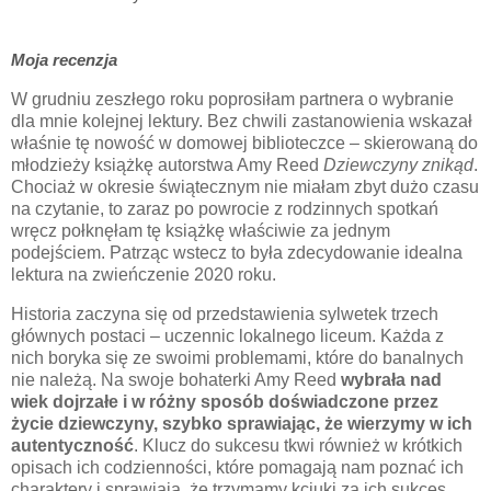
Moja recenzja
W grudniu zeszłego roku poprosiłam partnera o wybranie
dla mnie kolejnej lektury. Bez chwili zastanowienia wskazał
właśnie tę nowość w domowej biblioteczce – skierowaną do
młodzieży książkę autorstwa Amy Reed
Dziewczyny znikąd
.
Chociaż w okresie świątecznym nie miałam zbyt dużo czasu
na czytanie, to zaraz po powrocie z rodzinnych spotkań
wręcz połknęłam tę książkę właściwie za jednym
podejściem. Patrząc wstecz to była zdecydowanie idealna
lektura na zwieńczenie 2020 roku.
Historia zaczyna się od przedstawienia sylwetek trzech
głównych postaci – uczennic lokalnego liceum. Każda z
nich boryka się ze swoimi problemami, które do banalnych
nie należą. Na swoje bohaterki Amy Reed
wybrała nad
wiek dojrzałe i w różny sposób doświadczone przez
życie dziewczyny, szybko sprawiając, że wierzymy w ich
autentyczność
. Klucz do sukcesu tkwi również w krótkich
opisach ich codzienności, które pomagają nam poznać ich
charaktery i sprawiają, że trzymamy kciuki za ich sukces.