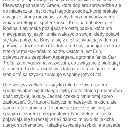
Pierwszą poznajemy Grace, która dopiero sprowadziła się
do miasteczka, jest cichą i łagodną osobą, której brakuje
uwagi ze strony rodziców, zajętych przeprowadzaniem
zmian w religijnej społeczności. Kolejną bohaterką jest
Rosina, Latynoska pozująca na ostrą babkę, która ma
niewyparzony język i umie walczyć o swoje, kiedy pojawi
się taka potrzeba. Boryka się z ciężką sytuacją w domu i
poświęca dużo czasu dla dobra rodziny, pracując razem z
matką w meksykańskim barze. Ostatnia jest Erin,
dziewczyna z zespołem Aspergera, ogromna fanka
Star
Treka
, zaintrygowana wszystkim, co związane z biologią i
oceanem. Ta dość osobliwa i tak bardzo różniąca się od
siebie trójka szybko znajduje wspólny język i cel.
Dziewczyny znikąd
to książka młodzieżowa, zatem
spodziewałam się lekkiego stylu, nastoletnich problemów i
dość szybkiej lektury. Jednak czekało mnie tutaj sporo
zaskoczeń. Styl autorki faktycznie należy do lekkich, ale
sama treść sprawiała, że brnie się przez tę historię ze
sporym ciężarem emocjonalnym. Nastoletnie miłostki
pojawiają się tu raczej w tle i daleko im było do jakichś
utartych schematów. Książkę czyta się szybko, ale przede