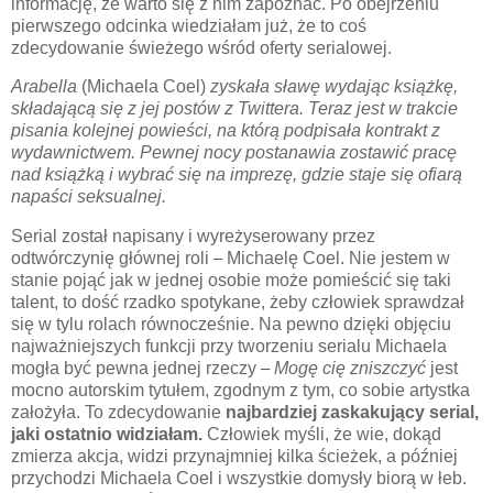
informację, że warto się z nim zapoznać. Po obejrzeniu
pierwszego odcinka wiedziałam już, że to coś
zdecydowanie świeżego wśród oferty serialowej.
Arabella
(Michaela Coel)
zyskała sławę wydając książkę,
składającą się z jej postów z Twittera. Teraz jest w trakcie
pisania kolejnej powieści, na którą podpisała kontrakt z
wydawnictwem. Pewnej nocy postanawia zostawić pracę
nad książką i wybrać się na imprezę, gdzie staje się ofiarą
napaści seksualnej.
Serial został napisany i wyreżyserowany przez
odtwórczynię głównej roli
–
Michaelę Coel. Nie jestem w
stanie pojąć jak w jednej osobie może pomieścić się taki
talent, to dość rzadko spotykane, żeby człowiek sprawdzał
się w tylu rolach równocześnie. Na pewno dzięki objęciu
najważniejszych funkcji przy tworzeniu serialu Michaela
mogła być pewna jednej rzeczy
–
Mogę cię zniszczyć
jest
mocno autorskim tytułem, zgodnym z tym, co sobie artystka
założyła. To zdecydowanie
najbardziej zaskakujący serial,
jaki ostatnio widziałam.
Człowiek myśli, że wie, dokąd
zmierza akcja, widzi przynajmniej kilka ścieżek, a później
przychodzi Michaela Coel i wszystkie domysły biorą w łeb.