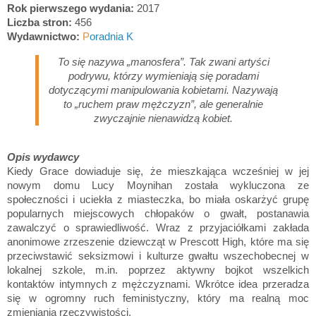
Rok pierwszego wydania:
2017
Liczba stron:
456
Wydawnictwo:
P
oradnia K
To się nazywa „manosfera”. Tak zwani artyści
podrywu, którzy wymieniają się poradami
dotyczącymi manipulowania kobietami. Nazywają
to „ruchem praw mężczyzn”, ale generalnie
zwyczajnie nienawidzą kobiet.
Opis wydawcy
Kiedy Grace dowiaduje się, że mieszkająca wcześniej w jej
nowym domu Lucy Moynihan została wykluczona ze
społeczności i uciekła z miasteczka, bo miała oskarżyć grupę
popularnych miejscowych chłopaków o gwałt, postanawia
zawalczyć o sprawiedliwość. Wraz z przyjaciółkami zakłada
anonimowe zrzeszenie dziewcząt w Prescott High, które ma się
przeciwstawić seksizmowi i kulturze gwałtu wszechobecnej w
lokalnej szkole, m.in. poprzez aktywny bojkot wszelkich
kontaktów intymnych z mężczyznami. Wkrótce idea przeradza
się w ogromny ruch feministyczny, który ma realną moc
zmieniania rzeczywistości.