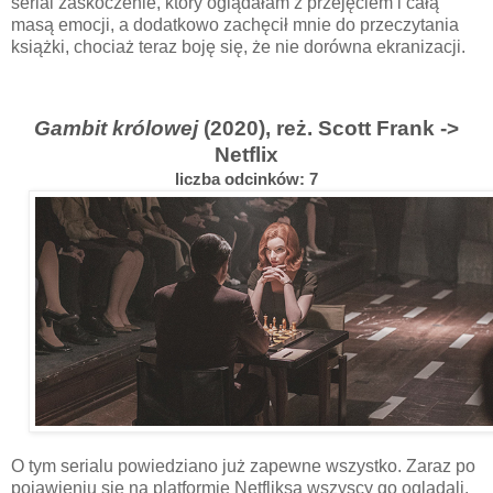
serial zaskoczenie, który oglądałam z przejęciem i całą
masą emocji, a dodatkowo zachęcił mnie do przeczytania
książki, chociaż teraz boję się, że nie dorówna ekranizacji.
Gambit królowej
(2020), reż. Scott Frank ->
Netflix
liczba odcinków: 7
O tym serialu powiedziano już zapewne wszystko. Zaraz po
pojawieniu się na platformie Netfliksa wszyscy go oglądali,