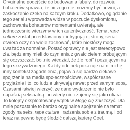
Oryginalne podejście do budowania fabuły, do rozwoju
bohaterów sprawia, że niczego nie możemy być pewni, a
zaskoczenie czeka na każdym kroku. Dodatkowo, oglądanie
tego serialu wprowadza widza w poczucie dyskomfortu,
zachowania bohaterów momentami uwierają, ale
jednocześnie wierzymy w ich autentyczność. Temat
rape
culture
został przedstawiony z intrygującej strony, serial
otwiera oczy na wiele zachowań, które niektórzy mogą
uważać za normalne. Postać oprawcy nie jest stereotypowo
zła, będziemy mieli do czynienia z gwałcicielem próbującym
się oczyszczać, bo „nie wiedział, że źle robi” i pozującym na
tego skrzywdzonego. Każdy odcinek pokazuje nam trochę
inny kontekst zagadnienia, pojawia się bardzo ciekawe
spojrzenie na media społecznościowe, współczesne
przyjaźnie i to, co ludzie ukrywają nawet przed samym sobą.
Czasami łatwiej wierzyć, że dane wydarzenie nie było
napaścią seksualną, bo wtedy nie czujemy się jako ofiara
–
to kolejny eksploatowany wątek w
Mogę cię zniszczyć
. Dla
mnie pozostanie to bardzo oryginalne spojrzenie na temat
zgody na seks,
rape culture
i radzenia sobie z traumą. I od
teraz na pewno będę śledzić dalszą karierę Coel.