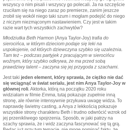
wszyscy o nim pisali i wszyscy go polecali. Ja na szczęście
rzuciłam się na niego zaraz po premierze, zanim jeszcze
zrobił się wokół niego taki szum i mogłam podejść do niego
z niczym niezmąconym nastawieniem. Czy jest w takim
razie wart tych wszystkich zachwytów?
Młodziutka Beth Harmon
(Anya Taylor-Joy)
trafia do
sierocińca, w którym dzieciom podaje się leki na
uspokojenie, od których dziewczyna szybko się uzależnia.
Tam też
–
podczas partyjek z pracującym w sierocińcu
woźnym, który szybko odkrywa, że ma przed sobą
prawdziwy talent
–
zaczyna się jej przygoda z szachami.
Jest taki
jeden element, który sprawia, że ciężko nie dać
się wciągnąć w świat serialu, jest nim Anya Taylor-Joy w
głównej roli
. Aktorka, którą na początku 2020 roku
widziałam w filmie
Emma
, tutaj pokazuje zupełnie inną
stronę, ale równie intensywnie przykuwa uwagę widza. To
naprawdę świetny casting, a Anya z lekkością pokazuje
wszystkie strony charakteru Beth i trudno odwrócić wzrok od
jej przenikliwego spojrzenia. Sposób, w jaki patrzy na
szachy sprawia, że i widz zaczyna fascynować się tą grą.
Będąc już przy tym temacie, nie mogę pominąć faktu, że