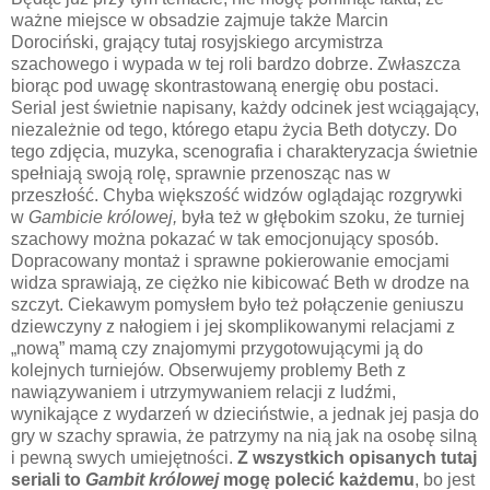
ważne miejsce w obsadzie zajmuje także Marcin
Dorociński, grający tutaj rosyjskiego arcymistrza
szachowego i wypada w tej roli bardzo dobrze. Zwłaszcza
biorąc pod uwagę skontrastowaną energię obu postaci.
Serial jest świetnie napisany, każdy odcinek jest wciągający,
niezależnie od tego, którego etapu życia Beth dotyczy. Do
tego zdjęcia, muzyka, scenografia i charakteryzacja świetnie
spełniają swoją rolę, sprawnie przenosząc nas w
przeszłość. Chyba większość widzów oglądając rozgrywki
w
Gambicie królowej,
była też w głębokim szoku, że turniej
szachowy można pokazać w tak emocjonujący sposób.
Dopracowany montaż i sprawne pokierowanie emocjami
widza sprawiają, ze ciężko nie kibicować Beth w drodze na
szczyt. Ciekawym pomysłem było też połączenie geniuszu
dziewczyny z nałogiem i jej skomplikowanymi relacjami z
„nową” mamą czy znajomymi przygotowującymi ją do
kolejnych turniejów. Obserwujemy problemy Beth z
nawiązywaniem i utrzymywaniem relacji z ludźmi,
wynikające z wydarzeń w dzieciństwie, a jednak jej pasja do
gry w szachy sprawia, że patrzymy na nią jak na osobę silną
i pewną swych umiejętności.
Z wszystkich opisanych tutaj
seriali to
Gambit królowej
mogę polecić każdemu
, bo jest