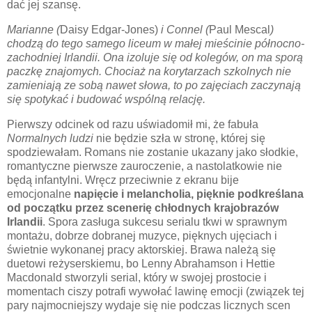
dać jej szansę.
Marianne (
Daisy Edgar-Jones)
i Connel (
Paul Mescal
)
chodzą do tego samego liceum w małej mieścinie północno-
zachodniej Irlandii. Ona izoluje się od kolegów, on ma sporą
paczkę znajomych. Chociaż na korytarzach szkolnych nie
zamieniają ze sobą nawet słowa, to po zajęciach zaczynają
się spotykać i budować wspólną relację.
Pierwszy odcinek od razu uświadomił mi, że fabuła
Normalnych ludzi
nie będzie szła w stronę, której się
spodziewałam. Romans nie zostanie ukazany jako słodkie,
romantyczne pierwsze zauroczenie, a nastolatkowie nie
będą infantylni. Wręcz przeciwnie z ekranu bije
emocjonalne
napięcie i melancholia, pięknie podkreślana
od początku przez scenerię chłodnych krajobrazów
Irlandii
. Spora zasługa sukcesu serialu tkwi w sprawnym
montażu, dobrze dobranej muzyce, pięknych ujęciach i
świetnie wykonanej pracy aktorskiej. Brawa należą się
duetowi reżyserskiemu, bo Lenny Abrahamson i Hettie
Macdonald stworzyli serial, który w swojej prostocie i
momentach ciszy potrafi wywołać lawinę emocji (związek tej
pary najmocniejszy wydaje się nie podczas licznych scen