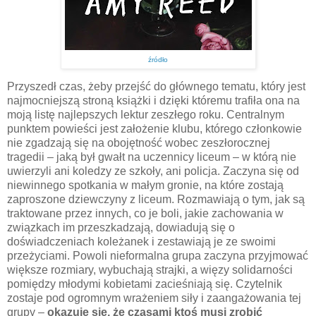
źródło
Przyszedł czas, żeby przejść do głównego tematu, który jest
najmocniejszą stroną książki i dzięki któremu trafiła ona na
moją listę najlepszych lektur zeszłego roku. Centralnym
punktem powieści jest założenie klubu, którego członkowie
nie zgadzają się na obojętność wobec zeszłorocznej
tragedii – jaką był gwałt na uczennicy liceum – w którą nie
uwierzyli ani koledzy ze szkoły, ani policja. Zaczyna się od
niewinnego spotkania w małym gronie, na które zostają
zaproszone dziewczyny z liceum. Rozmawiają o tym, jak są
traktowane przez innych, co je boli, jakie zachowania w
związkach im przeszkadzają, dowiadują się o
doświadczeniach koleżanek i zestawiają je ze swoimi
przeżyciami. Powoli nieformalna grupa zaczyna przyjmować
większe rozmiary, wybuchają strajki, a więzy solidarności
pomiędzy młodymi kobietami zacieśniają się. Czytelnik
zostaje pod ogromnym wrażeniem siły i zaangażowania tej
grupy –
okazuje się, że czasami ktoś musi zrobić