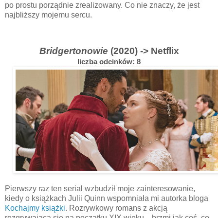
po prostu porządnie zrealizowany. Co nie znaczy, że jest
najbliższy mojemu sercu.
Bridgertonowie
(2020) -> Netflix
liczba odcinków: 8
Pierwszy raz ten serial wzbudził moje zainteresowanie,
kiedy o książkach Julii Quinn wspomniała mi autorka bloga
Kochajmy książki
. Rozrywkowy romans z akcją
rozgrywającą się na początku XIX wieku
–
brzmi jak coś, co