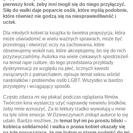
pierwszy krok, żeby inni mogli się do niego przyłączyć.
Siłę do walki daje poparcie osób, które myślą podobnie,
które również nie godzą się na niesprawiedliwość i
ucisk
.
Dla młodych kobiet ta książka to świetna propozycja, która
może uświadomić w wielu ważnych sprawach, może być
przestrogą i otworzyć oczy na zachowania, które
obserwujemy wokół nas, które akceptujemy, bo się do nich
przyzwyczailiśmy. Autorka ma wiele ciekawych spostrzeżeń
na temat
rape culture
, do tego przedstawia przykłady
dyskryminacji ze względu na płeć, licznych kwestii
związanych z patriarchatem, opisuje temat seksu wśród
nastolatków i problemów osób LGBT. Wszystko w bardzo
przystępny i wciągający sposób.
Często zdarza mi się płakać podczas oglądania filmów.
Twórcom kina wystarczy użyć naprawdę niewielu środków,
żeby mnie wzruszyć. Za to lektury rzadko wywołują u mnie
na tyle silne emocje. W
Dziewczynach znikąd
autorce to się
udało. Bardzo możliwe, że
temat był mi po prostu bliski –
kobieca solidarność i walka o prawa kobiet okazały się
na tyle poruszające, że nie byłam w stanie podejść do tej