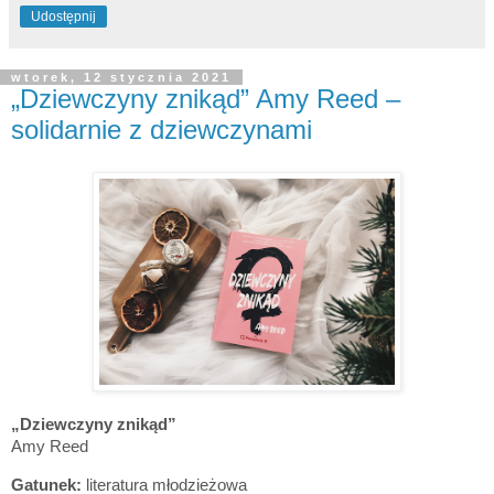
Udostępnij
wtorek, 12 stycznia 2021
„Dziewczyny znikąd” Amy Reed –
solidarnie z dziewczynami
„Dziewczyny znikąd
”
Amy Reed
Gatunek:
literatura
młodzieżowa