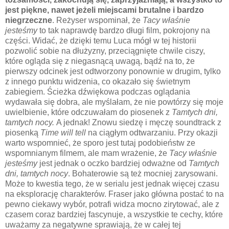
jest piękne, nawet jeżeli miejscami brutalne i bardzo
niegrzeczne
. Reżyser wspominał, że
Tacy właśnie
jesteśmy
to tak naprawdę bardzo długi film, pokrojony na
części. Widać, że dzięki temu Luca mógł w tej historii
pozwolić sobie na dłużyzny, przeciągnięte chwile ciszy,
które ogląda się z niegasnącą uwagą, bądź na to, że
pierwszy odcinek jest odtworzony ponownie w drugim, tylko
z innego punktu widzenia, co okazało się świetnym
zabiegiem. Ścieżka dźwiękowa podczas oglądania
wydawała się dobra, ale myślałam, że nie powtórzy się moje
uwielbienie, które odczuwałam do piosenek z
Tamtych dni,
tamtych nocy.
A jednak! Znowu siedzę i męczę soundtrack z
piosenką
Time will tell
na ciągłym odtwarzaniu. Przy okazji
warto wspomnieć, że sporo jest tutaj podobieństw ze
wspomnianym filmem, ale mam wrażenie, że
Tacy właśnie
jesteśmy
jest jednak o oczko bardziej odważne od
Tamtych
dni, tamtych nocy
. Bohaterowie są też mocniej zarysowani.
Może to kwestia tego, że w serialu jest jednak więcej czasu
na eksplorację charakterów. Fraser jako główna postać to na
pewno ciekawy wybór, potrafi widza mocno zirytować, ale z
czasem coraz bardziej fascynuje, a wszystkie te cechy, które
uważamy za negatywne sprawiają, że w całej tej