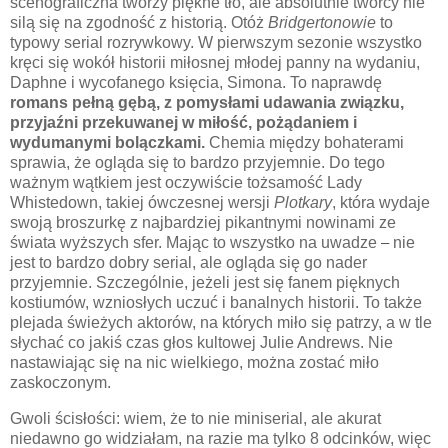
scenograficzna tworzy piękne tło, ale absolutnie twórcy nie
silą się na zgodność z historią. Otóż
Bridgertonowie
to
typowy serial rozrywkowy. W pierwszym sezonie wszystko
kręci się wokół historii miłosnej młodej panny na wydaniu,
Daphne i wycofanego księcia, Simona. To naprawdę
romans pełną gębą, z pomysłami udawania związku,
przyjaźni przekuwanej w miłość, pożądaniem i
wydumanymi bolączkami.
Chemia między bohaterami
sprawia, że ogląda się to bardzo przyjemnie. Do tego
ważnym wątkiem jest oczywiście tożsamość Lady
Whistedown, takiej ówczesnej wersji
Plotkary
, która wydaje
swoją broszurkę z najbardziej pikantnymi nowinami ze
świata wyższych sfer. Mając to wszystko na uwadze
–
nie
jest to bardzo dobry serial, ale ogląda się go nader
przyjemnie. Szczególnie, jeżeli jest się fanem pięknych
kostiumów, wzniosłych uczuć i banalnych historii. To także
plejada świeżych aktorów, na których miło się patrzy, a w tle
słychać co jakiś czas głos kultowej Julie Andrews. Nie
nastawiając się na nic wielkiego, można zostać miło
zaskoczonym.
Gwoli ścisłości: wiem, że to nie miniserial, ale akurat
niedawno go widziałam, na razie ma tylko 8 odcinków, więc