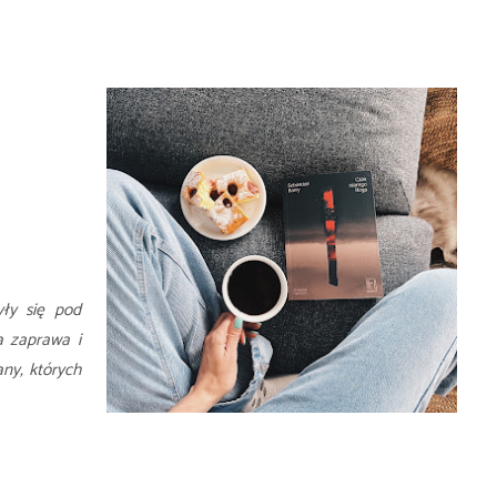
yły się pod
a zaprawa i
ny, których