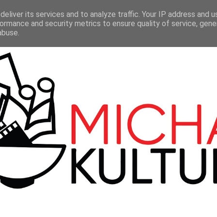
LMY
TEATR
SERIALE
100 BBC
KONTAKT
eliver its services and to analyze traffic. Your IP address and 
ormance and security metrics to ensure quality of service, gen
abuse.