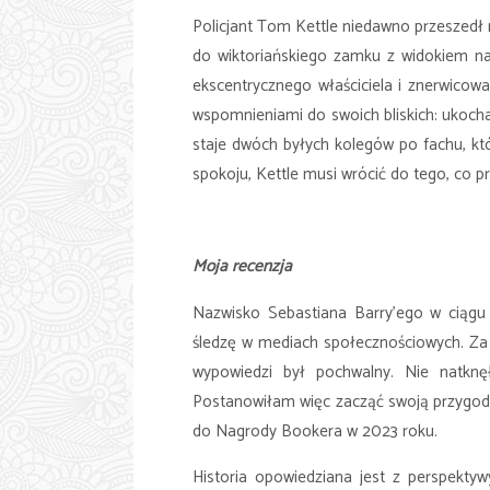
Policjant Tom Kettle niedawno przeszedł
do wiktoriańskiego zamku z widokiem na M
ekscentrycznego właściciela i znerwicow
wspomnieniami do swoich bliskich: ukochane
staje dwóch byłych kolegów po fachu, któ
spokoju, Kettle musi wrócić do tego, co 
Moja recenzja
Nazwisko Sebastiana Barry’ego w ciągu 
śledzę w mediach społecznościowych. Za k
wypowiedzi był pochwalny. Nie natknę
Postanowiłam więc zacząć swoją przygo
do Nagrody Bookera w 2023 roku.
Historia opowiedziana jest z perspekt