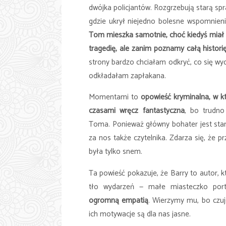
dwójka policjantów. Rozgrzebują starą sp
gdzie ukrył niejedno bolesne wspomnien
Tom mieszka samotnie, choć kiedyś miał ż
tragedię,
ale zanim poznamy całą histori
strony bardzo chciałam odkryć, co się wy
odkładałam zapłakana.
Momentami to
opowieść kryminalna, w k
czasami wręcz fantastyczna
, bo trudno
Toma.
Ponieważ główny bohater jest sta
za nos także czytelnika. Zdarza się, że p
była tylko snem.
Ta powieść pokazuje, że Barry to autor,
tło wydarzeń
—
małe miasteczko port
ogromną
empatią
.
Wierzymy mu, bo czuje
ich motywacje są dla nas jasne.