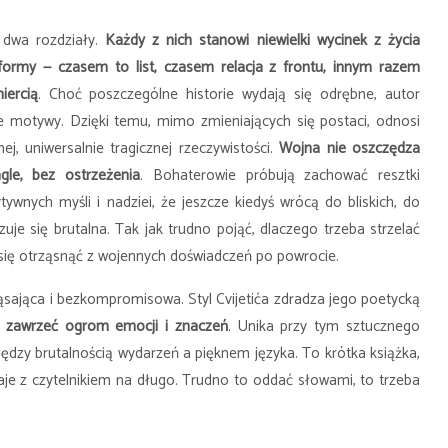
i dwa rozdziały.
Każdy z nich stanowi niewielki wycinek z życia
formy — czasem to list, czasem relacja z frontu, innym razem
iercią
. Choć poszczególne historie wydają się odrębne, autor
e motywy. Dzięki temu, mimo zmieniających się postaci, odnosi
ej, uniwersalnie tragicznej rzeczywistości.
Wojna nie oszczędza
gle, bez ostrzeżenia
. Bohaterowie próbują zachować resztki
ywnych myśli i nadziei, że jeszcze kiedyś wrócą do bliskich, do
uje się brutalna. Tak jak trudno pojąć, dlaczego trzeba strzelać
t się otrząsnąć z wojennych doświadczeń po powrocie.
ąsająca i bezkompromisowa. Styl Cvijetića zdradza jego poetycką
fi zawrzeć ogrom emocji i znaczeń
. Unika przy tym sztucznego
dzy brutalnością wydarzeń a pięknem języka. To krótka książka,
aje z czytelnikiem na długo. Trudno to oddać słowami, to trzeba