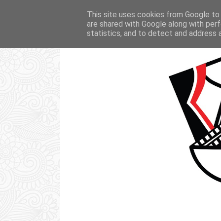
STRONA GŁÓWNA
KSIĄŻKI
FI
This site uses cookies from Google to d
are shared with Google along with perf
statistics, and to detect and address 