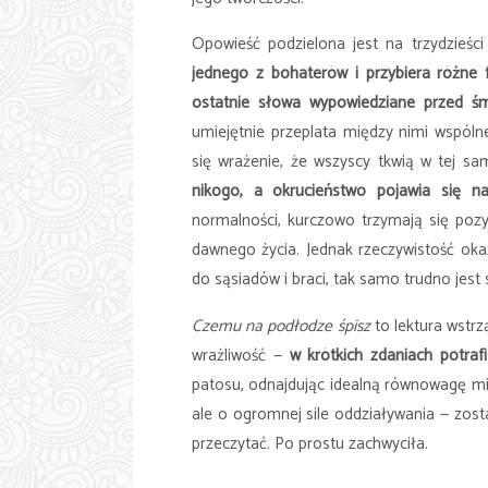
Opowieść podzielona jest na trzydzieśc
jednego z bohaterów i przybiera różne 
ostatnie słowa wypowiedziane przed śm
umiejętnie przeplata między nimi wspóln
się wrażenie, że wszyscy tkwią w tej sam
nikogo, a okrucieństwo pojawia się na
normalności, kurczowo trzymają się pozyt
dawnego życia. Jednak rzeczywistość okaz
do sąsiadów i braci, tak samo trudno jes
Czemu na podłodze śpisz
to lektura wstrz
wrażliwość —
w krótkich zdaniach potra
patosu, odnajdując idealną równowagę mię
ale o ogromnej sile oddziaływania — zost
przeczytać. Po prostu zachwyciła.