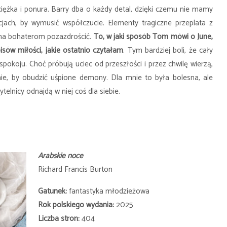
ciężka i ponura. Barry dba o każdy detal,
dzięki czemu nie mamy
cjach, by wymusić współczucie
. Elementy tragiczne przeplata z
żna bohaterom pozazdrościć.
To, w jaki sposób Tom mówi o June,
pisów miłości, jakie ostatnio czytałam
.
Tym bardziej boli, że cały
 spokoju.
Choć próbują uciec od przeszłości i przez chwilę wierzą,
nie, by obudzić uśpione demony.
Dla mnie to była bolesna, ale
telnicy odnajdą w niej coś dla siebie.
Arabskie noce
Richard Francis Burton
Gatunek:
fantastyka młodzieżowa
Rok polskiego wydania:
2025
Liczba stron:
404