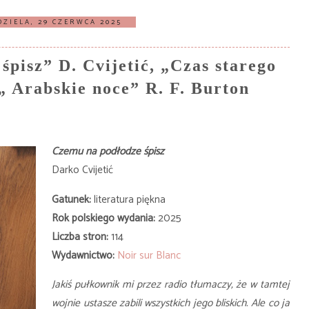
DZIELA, 29 CZERWCA 2025
pisz” D. Cvijetić, „Czas starego
„ Arabskie noce” R. F. Burton
Czemu na podłodze śpisz
Darko Cvijetić
Gatunek:
literatura piękna
Rok polskiego wydania:
2025
Liczba stron:
114
Wydawnictwo:
Noir sur Blanc
Jakiś pułkownik mi przez radio tłumaczy, że w tamtej
wojnie ustasze zabili wszystkich jego bliskich. Ale co ja