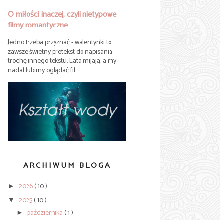
O miłości inaczej, czyli nietypowe
filmy romantyczne
Jedno trzeba przyznać - walentynki to
zawsze świetny pretekst do napisania
trochę innego tekstu. Lata mijają, a my
nadal lubimy oglądać fil...
ARCHIWUM BLOGA
2026
( 10 )
►
2025
( 10 )
▼
października
( 1 )
►