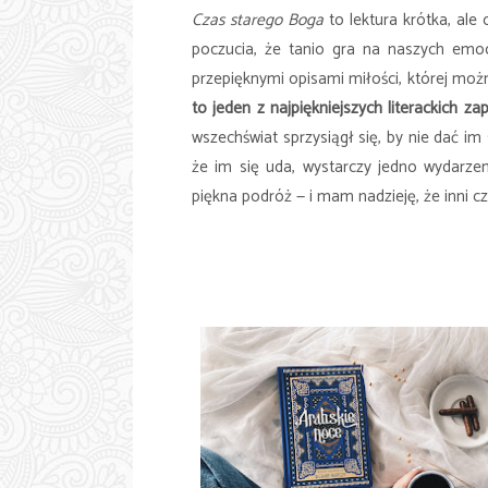
Czas starego Boga
to lektura krótka, ale 
poczucia, że tanio gra na naszych emo
przepięknymi opisami miłości, której mo
to jeden z najpiękniejszych literackich za
wszechświat sprzysiągł się, by nie dać im
że im się uda, wystarczy jedno wydarze
piękna podróż — i mam nadzieję, że inni czy