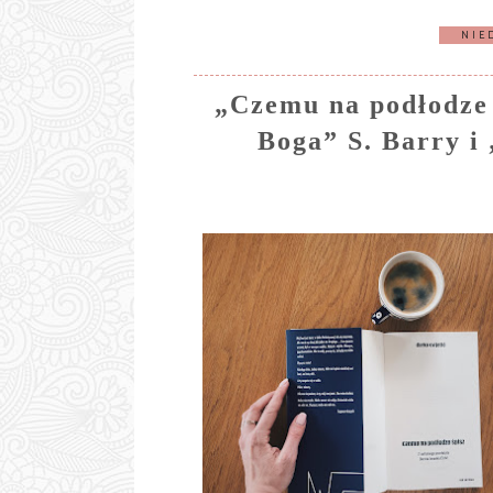
NIE
„Czemu na podłodze ś
Boga” S. Barry i 