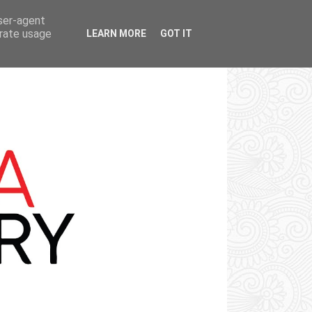
user-agent
erate usage
LEARN MORE
GOT IT