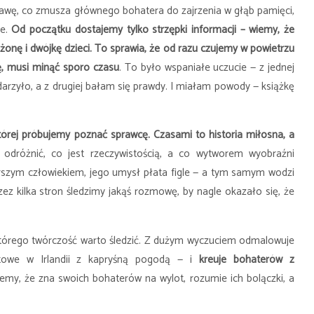
rawę, co zmusza głównego bohatera do zajrzenia w głąb pamięci,
ie.
Od początku dostajemy tylko strzępki informacji
–
wiemy, że
onę i dwójkę dzieci. To sprawia, że od razu czujemy w powietrzu
ę, musi minąć sporo czasu
.
To było wspaniałe uczucie — z jednej
darzyło, a z drugiej bałam się prawdy. I miałam powody — książkę
tórej próbujemy poznać sprawcę. Czasami to historia miłosna, a
 odróżnić, co jest rzeczywistością, a co wytworem wyobraźni
rszym człowiekiem, jego umysł płata figle — a tym samym wodzi
rzez kilka stron śledzimy jakąś rozmowę, by nagle okazało się, że
 którego twórczość warto śledzić. Z dużym wyczuciem odmalowuje
owe w Irlandii z kapryśną pogodą
—
i
kreuje bohaterów z
my, że zna swoich bohaterów na wylot, rozumie ich bolączki, a