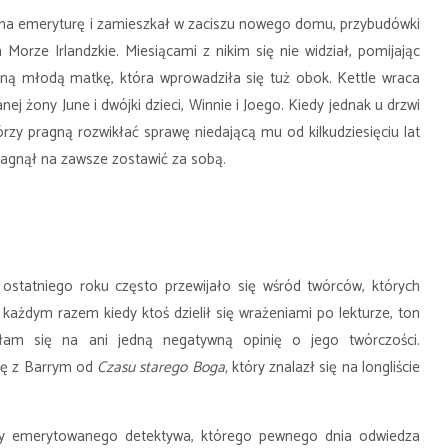
 na emeryturę i zamieszkał w zaciszu nowego domu, przybudówki
orze Irlandzkie. Miesiącami z nikim się nie widział, pomijając
aną młodą matkę, która wprowadziła się tuż obok. Kettle wraca
j żony June i dwójki dzieci, Winnie i Joego. Kiedy jednak u drzwi
rzy pragną rozwikłać sprawę niedającą mu od kilkudziesięciu lat
pragnął na zawsze zostawić za sobą.
ostatniego roku często przewijało się wśród twórców, których
ażdym razem kiedy ktoś dzielił się wrażeniami po lekturze, ton
łam się na ani jedną negatywną opinię o jego twórczości.
dę z Barrym od
Czasu starego Boga,
który znalazł się na longliście
ywy emerytowanego detektywa, którego pewnego dnia odwiedza