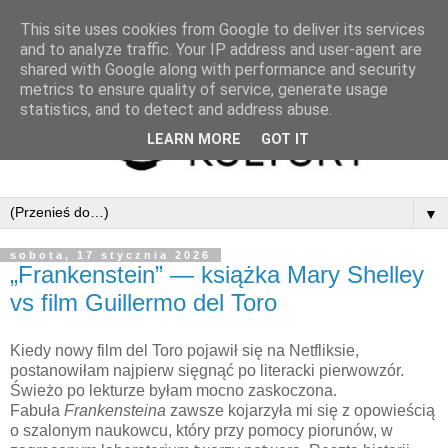
This site uses cookies from Google to deliver its services
and to analyze traffic. Your IP address and user-agent are
shared with Google along with performance and security
metrics to ensure quality of service, generate usage
statistics, and to detect and address abuse.
LEARN MORE
GOT IT
▼
sobota, 17 stycznia 2026
„Frankenstein” — książka Mary Shelley
vs film Guillermo del Toro
Kiedy nowy film del Toro pojawił się na Netfliksie,
postanowiłam najpierw sięgnąć po literacki pierwowzór.
Świeżo po lekturze byłam mocno zaskoczona.
Fabuła
Frankensteina
zawsze kojarzyła mi się z opowieścią
o szalonym naukowcu, który przy pomocy piorunów, w