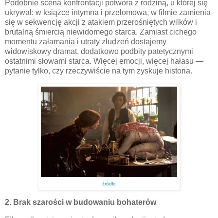
Podobnie scena konfrontacji potwora z rodziną, u której się
ukrywał: w książce intymna i przełomowa, w filmie zamienia
się w sekwencję akcji z atakiem przerośniętych wilków i
brutalną śmiercią niewidomego starca. Zamiast cichego
momentu załamania i utraty złudzeń dostajemy
widowiskowy dramat, dodatkowo podbity patetycznymi
ostatnimi słowami starca. Więcej emocji, więcej hałasu —
pytanie tylko, czy rzeczywiście na tym zyskuje historia.
źródło
2. Brak szarości w budowaniu bohaterów