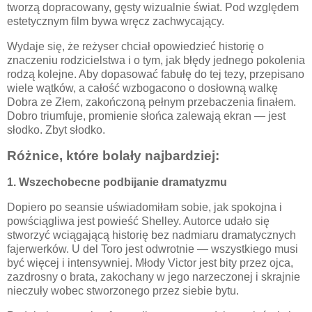
tworzą dopracowany, gęsty wizualnie świat. Pod względem
estetycznym film bywa wręcz zachwycający.
Wydaje się, że reżyser chciał opowiedzieć historię o
znaczeniu rodzicielstwa i o tym, jak błędy jednego pokolenia
rodzą kolejne. Aby dopasować fabułę do tej tezy, przepisano
wiele wątków, a całość wzbogacono o dosłowną walkę
Dobra ze Złem, zakończoną pełnym przebaczenia finałem.
Dobro triumfuje, promienie słońca zalewają ekran — jest
słodko. Zbyt słodko.
Różnice, które bolały najbardziej:
1. Wszechobecne podbijanie dramatyzmu
Dopiero po seansie uświadomiłam sobie, jak spokojna i
powściągliwa jest powieść Shelley. Autorce udało się
stworzyć wciągającą historię bez nadmiaru dramatycznych
fajerwerków. U del Toro jest odwrotnie — wszystkiego musi
być więcej i intensywniej. Młody Victor jest bity przez ojca,
zazdrosny o brata, zakochany w jego narzeczonej i skrajnie
nieczuły wobec stworzonego przez siebie bytu.