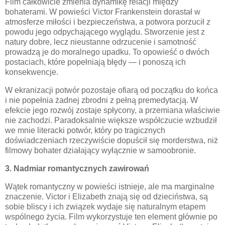
Film całkowicie zmienia dynamikę relacji między
bohaterami. W powieści Victor Frankenstein dorastał w
atmosferze miłości i bezpieczeństwa, a potwora porzucił z
powodu jego odpychającego wyglądu. Stworzenie jest z
natury dobre, lecz nieustanne odrzucenie i samotność
prowadzą je do moralnego upadku. To opowieść o dwóch
postaciach, które popełniają błędy — i ponoszą ich
konsekwencje.
W ekranizacji potwór pozostaje ofiarą od początku do końca
i nie popełnia żadnej zbrodni z pełną premedytacją. W
efekcie jego rozwój zostaje spłycony, a przemiana właściwie
nie zachodzi. Paradoksalnie większe współczucie wzbudził
we mnie literacki potwór, który po tragicznych
doświadczeniach rzeczywiście dopuścił się morderstwa, niż
filmowy bohater działający wyłącznie w samoobronie.
3. Nadmiar romantycznych zawirowań
Wątek romantyczny w powieści istnieje, ale ma marginalne
znaczenie. Victor i Elizabeth znają się od dzieciństwa, są
sobie bliscy i ich związek wydaje się naturalnym etapem
wspólnego życia. Film wykorzystuje ten element głównie po