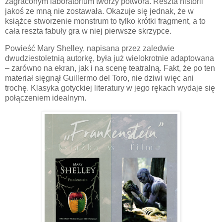
zagraconym laboratorium tworzy potwora. Reszta historii
jakoś ze mną nie zostawała. Okazuje się jednak, że w
książce stworzenie monstrum to tylko krótki fragment, a to
cała reszta fabuły gra w niej pierwsze skrzypce.
Powieść Mary Shelley, napisana przez zaledwie
dwudziestoletnią autorkę, była już wielokrotnie adaptowana
– zarówno na ekran, jak i na scenę teatralną. Fakt, że po ten
materiał sięgnął Guillermo del Toro, nie dziwi więc ani
trochę. Klasyka gotyckiej literatury w jego rękach wydaje się
połączeniem idealnym.