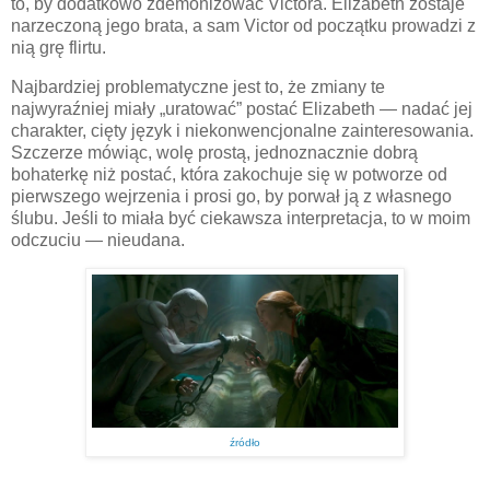
to, by dodatkowo zdemonizować Victora. Elizabeth zostaje
narzeczoną jego brata, a sam Victor od początku prowadzi z
nią grę flirtu.
Najbardziej problematyczne jest to, że zmiany te
najwyraźniej miały „uratować” postać Elizabeth — nadać jej
charakter, cięty język i niekonwencjonalne zainteresowania.
Szczerze mówiąc, wolę prostą, jednoznacznie dobrą
bohaterkę niż postać, która zakochuje się w potworze od
pierwszego wejrzenia i prosi go, by porwał ją z własnego
ślubu. Jeśli to miała być ciekawsza interpretacja, to w moim
odczuciu — nieudana.
źródło