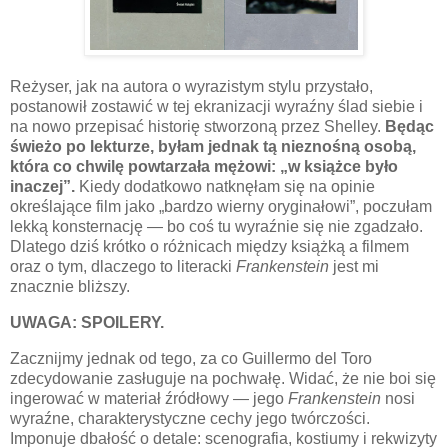
Reżyser, jak na autora o wyrazistym stylu przystało,
postanowił zostawić w tej ekranizacji wyraźny ślad siebie i
na nowo przepisać historię stworzoną przez Shelley.
Będąc
świeżo po lekturze, byłam jednak tą nieznośną osobą,
która co chwilę powtarzała mężowi: „w książce było
inaczej”.
Kiedy dodatkowo natknęłam się na opinie
określające film jako „bardzo wierny oryginałowi”, poczułam
lekką konsternację — bo coś tu wyraźnie się nie zgadzało.
Dlatego dziś krótko o różnicach między książką a filmem
oraz o tym, dlaczego to literacki
Frankenstein
jest mi
znacznie bliższy.
UWAGA: SPOILERY.
Zacznijmy jednak od tego, za co Guillermo del Toro
zdecydowanie zasługuje na pochwałę. Widać, że nie boi się
ingerować w materiał źródłowy — jego
Frankenstein
nosi
wyraźne, charakterystyczne cechy jego twórczości.
Imponuje dbałość o detale: scenografia, kostiumy i rekwizyty