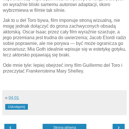
on wyraźnie bliski samemu autorowi adaptacji, skoro
wybrzmiewa w filmie tak silnie.
Jak to u del Toro bywa, film imponuje stroną wizualną, nie
mogę jednak dołączyć do grona zachwyconych obsadą
aktorską. Oscar Isaac przez cały film wyraźnie szarżuje, a
jego przemiana jest trudna do uwierzenia; Jacob Elordi radzi
sobie poprawnie, ale nie porywa — być może ogranicza go
scenariusz; Mia Goth idealnie wpisuje się w estetykę gotyku,
lecz aktorsko pojawiają się braki.
Ode mnie tyle: lepiej obejrzeć inny film Guillermo del Toro i
przeczytać
Frankensteina
Mary Shelley.
o
04:01
Udostępnij
‹
›
Strona główna