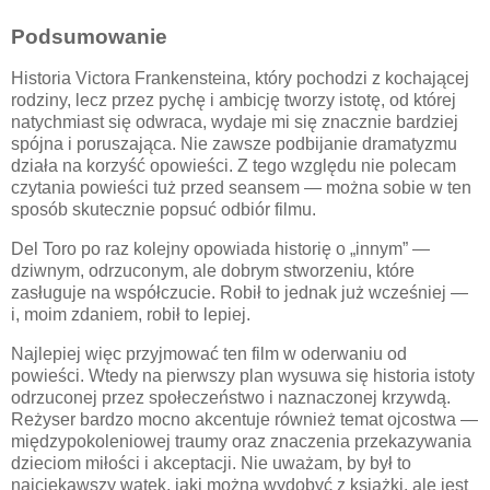
Podsumowanie
Historia Victora Frankensteina, który pochodzi z kochającej
rodziny, lecz przez pychę i ambicję tworzy istotę, od której
natychmiast się odwraca, wydaje mi się znacznie bardziej
spójna i poruszająca. Nie zawsze podbijanie dramatyzmu
działa na korzyść opowieści. Z tego względu nie polecam
czytania powieści tuż przed seansem — można sobie w ten
sposób skutecznie popsuć odbiór filmu.
Del Toro po raz kolejny opowiada historię o „innym” —
dziwnym, odrzuconym, ale dobrym stworzeniu, które
zasługuje na współczucie. Robił to jednak już wcześniej —
i, moim zdaniem, robił to lepiej.
Najlepiej więc przyjmować ten film w oderwaniu od
powieści. Wtedy na pierwszy plan wysuwa się historia istoty
odrzuconej przez społeczeństwo i naznaczonej krzywdą.
Reżyser bardzo mocno akcentuje również temat ojcostwa —
międzypokoleniowej traumy oraz znaczenia przekazywania
dzieciom miłości i akceptacji. Nie uważam, by był to
najciekawszy wątek, jaki można wydobyć z książki, ale jest