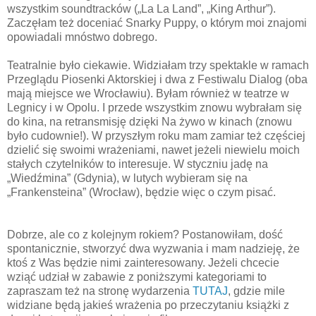
wszystkim soundtracków („La La Land”, „King Arthur”).
Zaczęłam też doceniać Snarky Puppy, o którym moi znajomi
opowiadali mnóstwo dobrego.
Teatralnie było ciekawie. Widziałam trzy spektakle w ramach
Przeglądu Piosenki Aktorskiej i dwa z Festiwalu Dialog (oba
mają miejsce we Wrocławiu). Byłam również w teatrze w
Legnicy i w Opolu. I przede wszystkim znowu wybrałam się
do kina, na retransmisję dzięki Na żywo w kinach (znowu
było cudownie!). W przyszłym roku mam zamiar też częściej
dzielić się swoimi wrażeniami, nawet jeżeli niewielu moich
stałych czytelników to interesuje. W styczniu jadę na
„Wiedźmina” (Gdynia), w lutych wybieram się na
„Frankensteina” (Wrocław), będzie więc o czym pisać.
Dobrze, ale co z kolejnym rokiem? Postanowiłam, dość
spontanicznie, stworzyć dwa wyzwania i mam nadzieję, że
ktoś z Was będzie nimi zainteresowany. Jeżeli chcecie
wziąć udział w zabawie z poniższymi kategoriami to
zapraszam też na stronę wydarzenia
TUTAJ
, gdzie mile
widziane będą jakieś wrażenia po przeczytaniu książki z