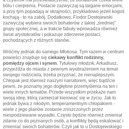
bólu i cierpienia. Postacie zazwyczaj są targane emocjami,
a przy tym popadają w skrajności, przykładowo jeżeli kogoś
kochają - to na zabój. Dodatkowo, Fiodor Dostojewski
zazwyczaj wybiera swoich bohaterów z takiej „średniej”
grupy społecznej, a w trakcie fabuły wprowadza również
świat arystokratów i pokazuje zderzenie postaci,
pochodzących z różnych stanów.
Wróćmy jednak do samego
Młokosa
. Tym razem w centrum
powieści znajduje się
ciekawy konflikt rodzinny,
pomiędzy ojcem i synem
. Tytułowy młodzik, Arkadiusz,
przyjeżdża do miasta z pewnym wyobrażeniem na temat
swojego rodziciela, trzeba przyznać, że nienajlepszym.
Chłopak jest również naszym narratorem, więc bądźcie
pewni, że poznamy jego dogłębne przemyślenia na ten i
wiele innych tematów. Przede wszystkim przekaże nam
swoją ideę, którą zamierzał kierować się w życiu. Jak to
jednak bywa z młodym, temperamentnym chłopakiem -
wiele z jego planów zostanie zniszczonych przez
niespodziewane wypadki. Często będzie również zmieniał
zdanie co do poznanych osób, a konflikty będą eskalować i
zmieniać swoich bohaterów. Czyli jak to u Dostojewskiego