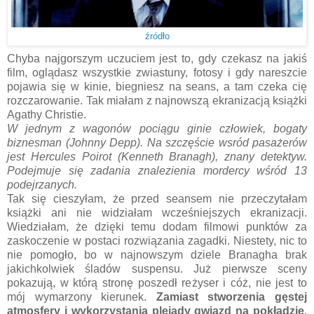
źródło
Chyba najgorszym uczuciem jest to, gdy czekasz na jakiś
film, oglądasz wszystkie zwiastuny, fotosy i gdy nareszcie
pojawia się w kinie, biegniesz na seans, a tam czeka cię
rozczarowanie. Tak miałam z najnowszą ekranizacją książki
Agathy Christie.
W jednym z wagonów pociągu ginie człowiek, bogaty
biznesman (Johnny Depp). Na szczęście wsród pasażerów
jest Hercules Poirot (Kenneth Branagh), znany detektyw.
Podejmuje się zadania znalezienia mordercy wśród 13
podejrzanych.
Tak się cieszyłam, że przed seansem nie przeczytałam
książki ani nie widziałam wcześniejszych ekranizacji.
Wiedziałam, że dzięki temu dodam filmowi punktów za
zaskoczenie w postaci rozwiązania zagadki. Niestety, nic to
nie pomogło, bo w najnowszym dziele Branagha brak
jakichkolwiek śladów suspensu. Już pierwsze sceny
pokazują, w którą stronę poszedł reżyser i cóż, nie jest to
mój wymarzony kierunek.
Zamiast stworzenia gęstej
atmosfery i wykorzystania plejady gwiazd na pokładzie,