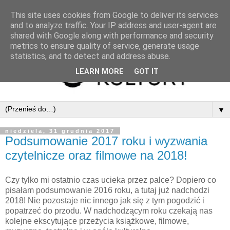
This site uses cookies from Google to deliver its services
and to analyze traffic. Your IP address and user-agent are
shared with Google along with performance and security
metrics to ensure quality of service, generate usage
statistics, and to detect and address abuse.
LEARN MORE
GOT IT
▼
niedziela, 31 grudnia 2017
Podsumowanie 2017 roku i wyzwania
czytelnicze oraz filmowe na 2018!
Czy tylko mi ostatnio czas ucieka przez palce? Dopiero co
pisałam podsumowanie 2016 roku, a tutaj już nadchodzi
2018! Nie pozostaje nic innego jak się z tym pogodzić i
popatrzeć do przodu. W nadchodzącym roku czekają nas
kolejne ekscytujące przeżycia książkowe, filmowe,