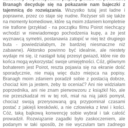
Branagh decyduje się na pokazanie nam bajeczki z
tajemnicą do rozwiązania
. Wszystko tutaj jest ładne i
poprawne, przez co staje się nudne. Reżyser sili się także
na momenty komediowe, które są moim zdaniem kompletnie
nie trafione (przykład - na początku filmu Poirot niechcący
wchodzi w niewiadomego pochodzenia kupę, a że jest
wyznawcą symetrii, postanawia zatopić w niej też drugiego
buta - powiedziałabym, że bardziej niesmaczne niż
zabawne). Aktorsko powinno być idealnie, ale niestety
wydaje mi się, iż nastąpił tutaj przesyt gwiazd, które nie do
końca mogą wykorzystać swoje umiejętności. Cóż, głównym
bohaterem jest Poirot, reszta pojawia się na ekranie dość
sporadycznie, nie mają więc dużo miejsca na popisy.
Branagh moim zdaniem poradził sobie z postacią dobrze,
chociaż kim ja jestem, żeby to oceniać? Ani nie widziałam
poprzednika, ani nie znam pierwowzoru z książki! No, ale
nie przeszkadzał mi w tej roli, miał na nią jakiś pomysł,
chociaż swoją przerysowaną grą przypominał czasami
postać z jakiejś kreskówki, a nie człowieka z krwi i kości.
Cóż, taką bajkową konwencję sobie wybrał i tak całość
prowadził. Rozwiązanie zagadki było zaskoczeniem, ale
podanym w taki sposób, że nie wyczułam tam żadnego