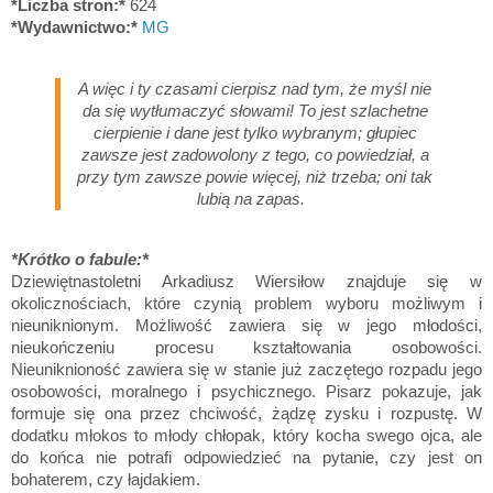
*Liczba stron:*
624
*Wydawnictwo:*
MG
A więc i ty czasami cierpisz nad tym, że myśl nie
da się wytłumaczyć słowami! To jest szlachetne
cierpienie i dane jest tylko wybranym; głupiec
zawsze jest zadowolony z tego, co powiedział, a
przy tym zawsze powie więcej, niż trzeba; oni tak
lubią na zapas.
*Krótko o fabule:*
Dziewiętnastoletni Arkadiusz Wiersiłow znajduje się w
okolicznościach, które czynią problem wyboru możliwym i
nieuniknionym. Możliwość zawiera się w jego młodości,
nieukończeniu procesu kształtowania osobowości.
Nieuniknioność zawiera się w stanie już zaczętego rozpadu jego
osobowości, moralnego i psychicznego. Pisarz pokazuje, jak
formuje się ona przez chciwość, żądzę zysku i rozpustę. W
dodatku młokos to młody chłopak, który kocha swego ojca, ale
do końca nie potrafi odpowiedzieć na pytanie, czy jest on
bohaterem, czy łajdakiem.