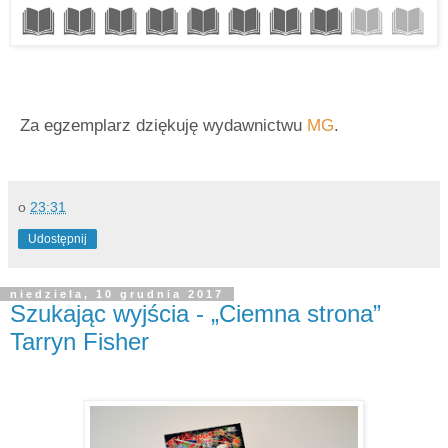
Za egzemplarz dziękuję wydawnictwu
MG
.
o
23:31
Udostępnij
niedziela, 10 grudnia 2017
Szukając wyjścia - „Ciemna strona”
Tarryn Fisher