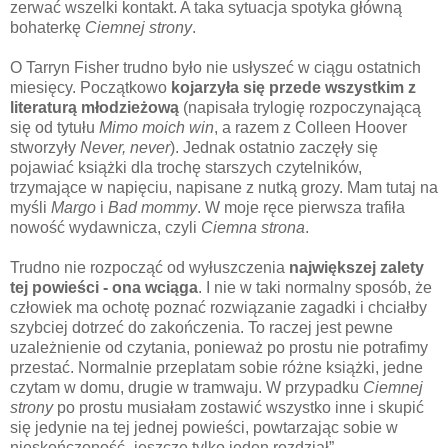
zerwać wszelki kontakt. A taka sytuacja spotyka główną
bohaterkę
Ciemnej strony
.
O Tarryn Fisher trudno było nie usłyszeć w ciągu ostatnich
miesięcy. Początkowo
kojarzyła się przede wszystkim z
literaturą młodzieżową
(napisała trylogię rozpoczynającą
się od tytułu
Mimo moich win
, a razem z Colleen Hoover
stworzyły
Never, never
). Jednak ostatnio zaczęły się
pojawiać książki dla trochę starszych czytelników,
trzymające w napięciu, napisane z nutką grozy. Mam tutaj na
myśli
Margo
i
Bad mommy
. W moje ręce pierwsza trafiła
nowość wydawnicza, czyli
Ciemna strona
.
Trudno nie rozpocząć od wyłuszczenia
największej zalety
tej powieści - ona wciąga
. I nie w taki normalny sposób, że
człowiek ma ochotę poznać rozwiązanie zagadki i chciałby
szybciej dotrzeć do zakończenia. To raczej jest pewne
uzależnienie od czytania, ponieważ po prostu nie potrafimy
przestać. Normalnie przeplatam sobie różne książki, jedne
czytam w domu, drugie w tramwaju. W przypadku
Ciemnej
strony
po prostu musiałam zostawić wszystko inne i skupić
się jedynie na tej jednej powieści, powtarzając sobie w
nieskończoność „jeszcze tylko jeden rozdział”.