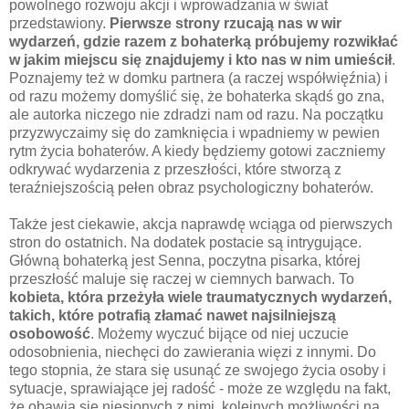
powolnego rozwoju akcji i wprowadzania w świat
przedstawiony.
Pierwsze strony rzucają nas w wir
wydarzeń, gdzie razem z bohaterką próbujemy rozwikłać
w jakim miejscu się znajdujemy i kto nas w nim umieścił
.
Poznajemy też w domku partnera (a raczej współwięźnia) i
od razu możemy domyślić się, że bohaterka skądś go zna,
ale autorka niczego nie zdradzi nam od razu. Na początku
przyzwyczaimy się do zamknięcia i wpadniemy w pewien
rytm życia bohaterów. A kiedy będziemy gotowi zaczniemy
odkrywać wydarzenia z przeszłości, które stworzą z
teraźniejszością pełen obraz psychologiczny bohaterów.
Także jest ciekawie, akcja naprawdę wciąga od pierwszych
stron do ostatnich. Na dodatek postacie są intrygujące.
Główną bohaterką jest Senna, poczytna pisarka, której
przeszłość maluje się raczej w ciemnych barwach. To
kobieta, która przeżyła wiele traumatycznych wydarzeń,
takich, które potrafią złamać nawet najsilniejszą
osobowość
. Możemy wyczuć bijące od niej uczucie
odosobnienia, niechęci do zawierania więzi z innymi. Do
tego stopnia, że stara się usunąć ze swojego życia osoby i
sytuacje, sprawiające jej radość - może ze względu na fakt,
że obawia się niesionych z nimi, kolejnych możliwości na