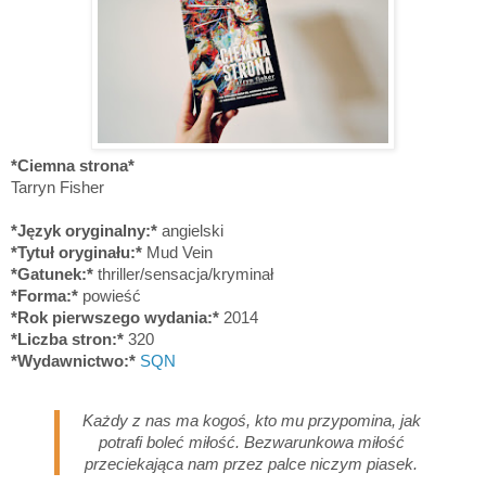
*Ciemna strona*
Tarryn Fisher
*Język oryginalny:*
angielski
*Tytuł oryginału:*
Mud Vein
*Gatunek:*
thriller/sensacja/kryminał
*Forma:*
powieść
*Rok pierwszego wydania:*
2014
*Liczba stron:*
320
*Wydawnictwo:*
SQN
Każdy z nas ma kogoś, kto mu przypomina, jak
potrafi boleć miłość. Bezwarunkowa miłość
przeciekająca nam przez palce niczym piasek.