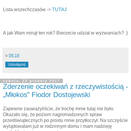
Lista wszechczasów ->
TUTAJ
A jak Wam minął ten rok? Bierzecie udział w wyzwaniach? :)
o
08:18
Udostępnij
sobota, 23 grudnia 2017
Zderzenie oczekiwań z rzeczywistością -
„Młokos” Fiodor Dostojewski
Zapewne zauważyliście, że trochę mnie tutaj nie było.
Okazało się, że poziom nagromadzonych spraw
przedświątecznych po prostu mnie przytłoczył. Na szczęście
wylądowałam już w rodzinnym domu i mam nadzieję