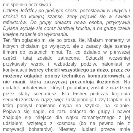
nie spełniła oczekiwań.
Czterej Jeźdźcy po głośnym skoku, pozostawali w ukryciu i
czekali na kolejną szansę, żeby pojawić się w świetle
reflektorów. Do grupy dołącza nowa osoba, przykrywka
Dylana wydaje się coraz bardziej krucha, a na grupę czeka
kolejne zadanie do wykonania.
Ten film oglądało mi się po prostu źle. Miałam momenty, w
których chciałam go wyłączyć, ale z zasady daję szansę
filmom do ostatnich minut. To, co działało w pierwszej
części, tutaj zostało zatracone. Sztuczki wcześniej
przykuwały wzrok i wzbudzały podziw, natomiast w
kontynuacji
twórcy chcieli wszystkiego za dużo, przez co
możemy oglądać popisy techników komputerowych, a
nie magii, którą zazwyczaj prezentują iluzjoniści
. Na
dodatek bohaterowie, których polubiłam, zostali zmiażdżeni
przez słaby scenariusz. Isla Fisher podczas kręcenia
sequelu zaszła w ciążę, więc zastąpiono ją Lizzy Caplan, na
którą pomysł napisano chyba na szybko, na kolanie.
Pojawia się nagle, od razu dołącza do grupy i nawet
znajduje się miejsce dla wątku romantycznego z jej
udziałem, wziętego z kosmosu (bo na pewno nie z
motywacji bohaterów). Niestety, lubiani przeze mnie