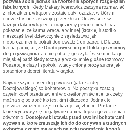
pozwala sobie jednak na tworzenie sporych rozgałęzień
fabularnych
. Kiedy Makary Iwanowicz zaczyna rozmawiać
z młodzikiem, wtrącony zostaje cały rozdział, w którym
opowie historię ze swojej przeszłości. Oczywiście, w
każdym takim wtrąceniu znajdziemy pewien morał - raz
pokazanie, że karma wraca, a w innej (krótkiej historii o
nieszczęśliwej dziewczynie z sąsiedztwa) jak
nieporozumienie potrafi doprowadzić do tragedii. Dlatego
trzeba pamiętać, że
Dostojewski nie jest lekki i przyjemny
do przyswojenia
. Ja nie potrafię go czytać w komunikacji
miejskiej bądź kiedy toczą się wokół mnie głośne rozmowy.
Potrzebuję ciszy i spokoju, wtedy chłonę prozę autora jak
spragniona dobrej literatury gąbka.
Największym plusem tej powieści (jak i każdej
Dostojewskiego) są bohaterowie. Na początku zostają
czytelnikowi przedstawieni w określonym świetle, tak żeby
można się połapać kto jest kim i dlaczego. Jednak te
pierwsze wrażenie często okazuje się złudne. Postacie,
które wydawały się negatywne nabiorą lepszego wrażenia i
odwrotnie.
Dostojewski stawia przed swoimi bohaterami
wyzwania, które zmuszają ich do dokonywania trudnych
wyborów, często mających na celu pogrążenie kogoś