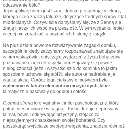
odczuwanie bólu?
Jej współwięźniem jest Isaac, dobrze prosperujący lekarz,
którego ciało znaczą tatuaże, dotyczące trudnych spraw z lat
młodocianych. Oczywiście domyślamy się, że z Senną się
znają i łączy ich wspólna przeszłość. W tym wypadku lepiej
więcej nie zdradzać, a poznać ich historię z książki.
Na plus działa powolne rozwiązywanie zagadki domku,
szczególnie kiedy zaczynamy rozpoznawać znajdujące się
w nim wskazówki, dotyczące wydarzeń z życia bohaterów,
poznawane dzięki retrospekcjom. Pojawiły się pewne
nielogiczności (jeżeli wszystko szło do kominka to jakim
sposobem uchował się stół?), ale autorka nadrabiała je
wartką akcją. Oprócz tego ciekawym motywem było
wplecenie w fabułę elementów muzycznych
, które
klimatycznie pasowały do odbioru całości.
Ciemna strona
to oryginalny thriller psychologiczny, który
potrafi niesamowicie wciągnąć. Fisher kreuje depresyjny
klimat, powoli odkrywając przyczyny, stojące za
nieprzyjemnym charakterem swojej bohaterki. Czy
poszukując wyjścia ze swojego więzienia, znajdzie również