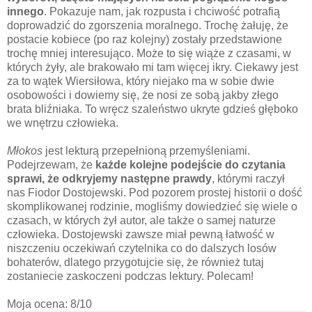
innego
. Pokazuje nam, jak rozpusta i chciwość potrafią
doprowadzić do zgorszenia moralnego. Trochę żałuję, że
postacie kobiece (po raz kolejny) zostały przedstawione
trochę mniej interesująco. Może to się wiąże z czasami, w
których żyły, ale brakowało mi tam więcej ikry. Ciekawy jest
za to wątek Wiersiłowa, który niejako ma w sobie dwie
osobowości i dowiemy się, że nosi ze sobą jakby złego
brata bliźniaka. To wręcz szaleństwo ukryte gdzieś głęboko
we wnętrzu człowieka.
Młokos
jest lekturą przepełnioną przemyśleniami.
Podejrzewam, że
każde kolejne podejście do czytania
sprawi, że odkryjemy następne prawdy
, którymi raczył
nas Fiodor Dostojewski. Pod pozorem prostej historii o dość
skomplikowanej rodzinie, mogliśmy dowiedzieć się wiele o
czasach, w których żył autor, ale także o samej naturze
człowieka. Dostojewski zawsze miał pewną łatwość w
niszczeniu oczekiwań czytelnika co do dalszych losów
bohaterów, dlatego przygotujcie się, że również tutaj
zostaniecie zaskoczeni podczas lektury. Polecam!
Moja ocena: 8/10