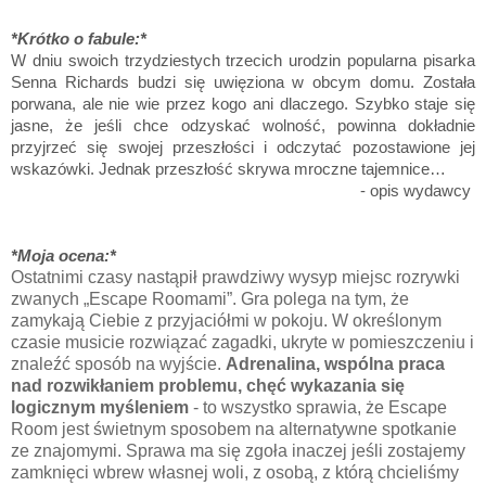
*Krótko o fabule:*
W dniu swoich trzydziestych trzecich urodzin popularna pisarka
Senna Richards budzi się uwięziona w obcym domu. Została
porwana, ale nie wie przez kogo ani dlaczego. Szybko staje się
jasne, że jeśli chce odzyskać wolność, powinna dokładnie
przyjrzeć się swojej przeszłości i odczytać pozostawione jej
wskazówki. Jednak przeszłość skrywa mroczne tajemnice…
- opis wydawcy
*Moja ocena:*
Ostatnimi czasy nastąpił prawdziwy wysyp miejsc rozrywki
zwanych „Escape Roomami”. Gra polega na tym, że
zamykają Ciebie z przyjaciółmi w pokoju. W określonym
czasie musicie rozwiązać zagadki, ukryte w pomieszczeniu i
znaleźć sposób na wyjście.
Adrenalina, wspólna praca
nad rozwikłaniem problemu, chęć wykazania się
logicznym myśleniem
- to wszystko sprawia, że Escape
Room jest świetnym sposobem na alternatywne spotkanie
ze znajomymi. Sprawa ma się zgoła inaczej jeśli zostajemy
zamknięci wbrew własnej woli, z osobą, z którą chcieliśmy