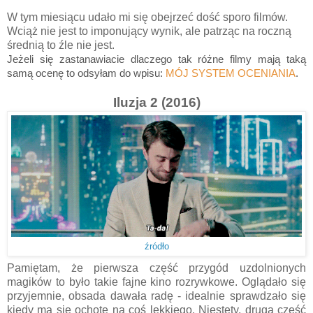
W tym miesiącu udało mi się obejrzeć dość sporo filmów.
Wciąż nie jest to imponujący wynik, ale patrząc na roczną
średnią to źle nie jest.
Jeżeli się zastanawiacie dlaczego tak różne filmy mają taką
samą ocenę to odsyłam do wpisu:
MÓJ SYSTEM OCENIANIA
.
Iluzja 2 (2016)
źródło
Pamiętam, że pierwsza część przygód uzdolnionych
magików to było takie fajne kino rozrywkowe. Oglądało się
przyjemnie, obsada dawała radę - idealnie sprawdzało się
kiedy ma się ochotę na coś lekkiego. Niestety, druga część