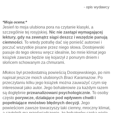
- opis wydawcy
*Moja ocena:*
Jesień to moja ulubiona pora na czytanie klasyki, a
szczególnie tej rosyjskiej.
Nic nie zastąpi wymagającej
lektury, gdy na zewnątrz siąpi deszcz i wszędzie panują
ciemności
. To wtedy potrafię dać się ponieść autorowi i
poczuć wszystkie pisane przez niego słowa. Dostojewski
pasuje do tego okresu wręcz idealnie, bo mnie klimat jego
książek zawsze będzie się kojarzył z ponurym dniem i
słońcem schowanym za chmurami.
Młokos
był przedostatnią powieścią Dostojewskiego, po nim
napisał jeszcze moich ulubionych
Braci Karamazow
. Po
przeczytaniu kilku jego książek można zauważyć czym się
interesował jako autor. Jego bohaterowie za każdym razem
są dogłębnie
przeanalizowani psychologicznie
. To osoby
często
porywcze, działające pod wpływem chwili i
popełniające mnóstwo błędnych decyzji
. Jego
powieściom zawsze towarzyszy taki ciemny, mroczny klimat,
a czytelnik ma przeświadczenie, że bohaterów czeka wiele