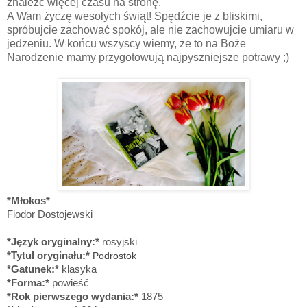
znaleźć więcej czasu na stronę.
A Wam życzę wesołych świąt! Spędźcie je z bliskimi,
spróbujcie zachować spokój, ale nie zachowujcie umiaru w
jedzeniu. W końcu wszyscy wiemy, że to na Boże
Narodzenie mamy przygotowują najpyszniejsze potrawy ;)
*Młokos*
Fiodor Dostojewski
*Język oryginalny:*
rosyjski
*Tytuł oryginału:*
Podrostok
*Gatunek:*
klasyka
*Forma:*
powieść
*Rok pierwszego wydania:*
1875