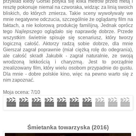
przykład kiedy Górski potyka się kilka metrów przed metą i
resztę pokonuje niemal na czworaka, widząc za linią swoich
bliskich, do których zmierza. Takie sceny wywoływały we
mnie negatywne odczucia, szczególnie że oglądamy film na
faktach, a nie kolorową produkcję familijną. Jednak oprócz
tego
Najlepszego
oglądało się naprawdę dobrze. Przede
wszystkim świetnie spisuje się scenariusz, który tworzy
logiczną całość. Aktorzy radzą sobie dobrze, dla mnie
Gierszał zagrał poprawnie (miał ciężką rolę do odegrania),
ale całość skradł Jakubik - zagrał naturalnie, ze swoją
wrodzoną lekkością i charyzmą. Jest to porządnie
zrealizowany film, który wielu osobom przypadnie do gustu.
Dla mnie - dobre polskie kino, więc na pewno warto się z
nim zapoznać.
Moja ocena: 7/10
Śmietanka towarzyska (2016)