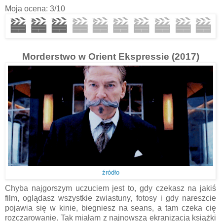
Moja ocena: 3/10
Morderstwo w Orient Ekspressie (2017)
źródło
Chyba najgorszym uczuciem jest to, gdy czekasz na jakiś
film, oglądasz wszystkie zwiastuny, fotosy i gdy nareszcie
pojawia się w kinie, biegniesz na seans, a tam czeka cię
rozczarowanie. Tak miałam z najnowszą ekranizacją książki