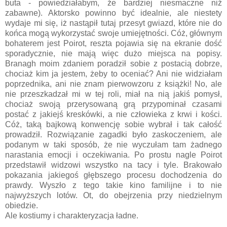
buta - powiedziałabym, że bardziej niesmaczne niż
zabawne). Aktorsko powinno być idealnie, ale niestety
wydaje mi się, iż nastąpił tutaj przesyt gwiazd, które nie do
końca mogą wykorzystać swoje umiejętności. Cóż, głównym
bohaterem jest Poirot, reszta pojawia się na ekranie dość
sporadycznie, nie mają więc dużo miejsca na popisy.
Branagh moim zdaniem poradził sobie z postacią dobrze,
chociaż kim ja jestem, żeby to oceniać? Ani nie widziałam
poprzednika, ani nie znam pierwowzoru z książki! No, ale
nie przeszkadzał mi w tej roli, miał na nią jakiś pomysł,
chociaż swoją przerysowaną grą przypominał czasami
postać z jakiejś kreskówki, a nie człowieka z krwi i kości.
Cóż, taką bajkową konwencję sobie wybrał i tak całość
prowadził. Rozwiązanie zagadki było zaskoczeniem, ale
podanym w taki sposób, że nie wyczułam tam żadnego
narastania emocji i oczekiwania. Po prostu nagle Poirot
przedstawił widzowi wszystko na tacy i tyle. Brakowało
pokazania jakiegoś głębszego procesu dochodzenia do
prawdy. Wyszło z tego takie kino familijne i to nie
najwyższych lotów. Ot, do obejrzenia przy niedzielnym
obiedzie.
Ale kostiumy i charakteryzacja ładne.