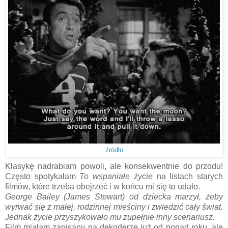
źródło
Klasykę nadrabiam powoli, ale konsekwentnie do przodu!
Często spotykałam
To wspaniałe życie
na listach starych
filmów, które trzeba obejrzeć i w końcu mi się to udało.
George Bailey (James Stewart) od dziecka marzył, żeby
wyrwać się z małej, rodzinnej mieściny i zwiedzić cały świat.
Jednak życie przyszykowało mu zupełnie inny scenariusz.
Film miałam zapisany na dekoderze już od ponad roku, ale