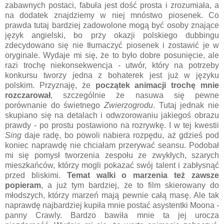
zabawnych postaci, fabuła jest dość prosta i zrozumiała, a
na dodatek znajdziemy w niej mnóstwo piosenek. Co
prawda tutaj bardziej zadowolone mogą być osoby znające
język angielski, bo przy okazji polskiego dubbingu
zdecydowano się nie tłumaczyć piosenek i zostawić je w
oryginale. Wydaje mi się, że to było dobre posunięcie, ale
razi trochę niekonsekwencja - utwór, który na potrzeby
konkursu tworzy jedna z bohaterek jest już w języku
polskim. Przyznaję, że
początek animacji trochę mnie
rozczarował
, szczególnie że nasuwa się pewne
porównanie do świetnego
Zwierzogrodu
. Tutaj jednak nie
skupiano się na detalach i odwzorowaniu jakiegoś obrazu
prawdy - po prostu postawiono na rozrywkę. I w tej kwestii
Sing
daje radę, bo powoli nabiera rozpędu, aż gdzieś pod
koniec naprawdę nie chciałam przerywać seansu. Podobał
mi się pomysł tworzenia zespołu ze zwykłych, szarych
mieszkańców, którzy mogli pokazać swój talent i zabłysnąć
przed bliskimi.
Temat walki o marzenia też zawsze
popieram
, a już tym bardziej, że to film skierowany do
młodszych, którzy marzeń mają pewnie całą masę. Ale tak
naprawdę najbardziej kupiła mnie postać asystentki Moona -
panny Crawly. Bardzo bawiła mnie ta jej urocza