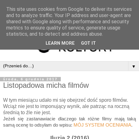
This site uses cookies from Google to deliver its services
and to analyze traffic. Your IP address and user-agent are
shared with Google along with performance and security
metrics to ensure quality of service, generate usage
statistics, and to detect and address abuse.
LEARN MORE
GOT IT
▼
środa, 6 grudnia 2017
Listopadowa micha filmów
W tym miesiącu udało mi się obejrzeć dość sporo filmów.
Wciąż nie jest to imponujący wynik, ale patrząc na roczną
średnią to źle nie jest.
Jeżeli się zastanawiacie dlaczego tak różne filmy mają taką
samą ocenę to odsyłam do wpisu:
MÓJ SYSTEM OCENIANIA
.
Iluzja 2 (2016)