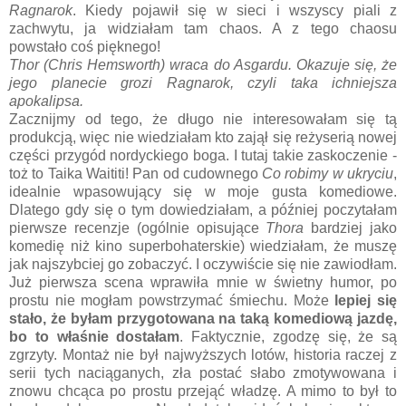
Ragnarok
. Kiedy pojawił się w sieci i wszyscy piali z
zachwytu, ja widziałam tam chaos. A z tego chaosu
powstało coś pięknego!
Thor (Chris Hemsworth) wraca do Asgardu. Okazuje się, że
jego planecie grozi Ragnarok, czyli taka ichniejsza
apokalipsa.
Zacznijmy od tego, że długo nie interesowałam się tą
produkcją, więc nie wiedziałam kto zajął się reżyserią nowej
części przygód nordyckiego boga. I tutaj takie zaskoczenie -
toż to Taika Waititi! Pan od cudownego
Co robimy w ukryciu
,
idealnie wpasowujący się w moje gusta komediowe.
Dlatego gdy się o tym dowiedziałam, a później poczytałam
pierwsze recenzje (ogólnie opisujące
Thora
bardziej jako
komedię niż kino superbohaterskie) wiedziałam, że muszę
jak najszybciej go zobaczyć. I oczywiście się nie zawiodłam.
Już pierwsza scena wprawiła mnie w świetny humor, po
prostu nie mogłam powstrzymać śmiechu. Może
lepiej się
stało, że byłam przygotowana na taką komediową jazdę,
bo to właśnie dostałam
. Faktycznie, zgodzę się, że są
zgrzyty. Montaż nie był najwyższych lotów, historia raczej z
serii tych naciąganych, zła postać słabo zmotywowana i
znowu chcąca po prostu przejąć władzę. A mimo to był to