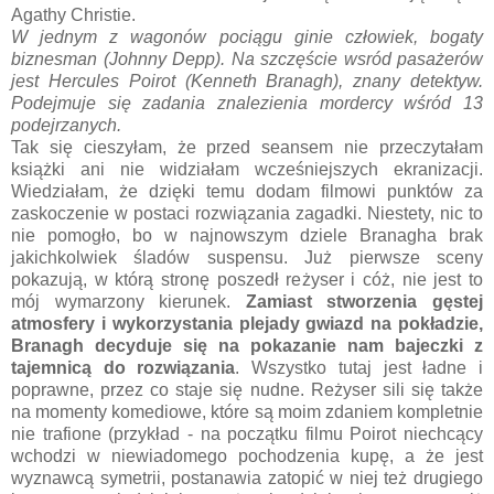
Agathy Christie.
W jednym z wagonów pociągu ginie człowiek, bogaty
biznesman (Johnny Depp). Na szczęście wsród pasażerów
jest Hercules Poirot (Kenneth Branagh), znany detektyw.
Podejmuje się zadania znalezienia mordercy wśród 13
podejrzanych.
Tak się cieszyłam, że przed seansem nie przeczytałam
książki ani nie widziałam wcześniejszych ekranizacji.
Wiedziałam, że dzięki temu dodam filmowi punktów za
zaskoczenie w postaci rozwiązania zagadki. Niestety, nic to
nie pomogło, bo w najnowszym dziele Branagha brak
jakichkolwiek śladów suspensu. Już pierwsze sceny
pokazują, w którą stronę poszedł reżyser i cóż, nie jest to
mój wymarzony kierunek.
Zamiast stworzenia gęstej
atmosfery i wykorzystania plejady gwiazd na pokładzie,
Branagh decyduje się na pokazanie nam bajeczki z
tajemnicą do rozwiązania
. Wszystko tutaj jest ładne i
poprawne, przez co staje się nudne. Reżyser sili się także
na momenty komediowe, które są moim zdaniem kompletnie
nie trafione (przykład - na początku filmu Poirot niechcący
wchodzi w niewiadomego pochodzenia kupę, a że jest
wyznawcą symetrii, postanawia zatopić w niej też drugiego