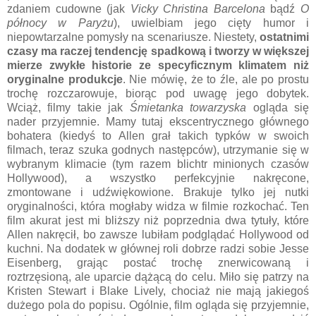
zdaniem cudowne (jak
Vicky Christina Barcelona
bądź
O
północy w Paryżu
), uwielbiam jego cięty humor i
niepowtarzalne pomysły na scenariusze. Niestety,
ostatnimi
czasy ma raczej tendencję spadkową i tworzy w większej
mierze zwykłe historie ze specyficznym klimatem niż
oryginalne produkcje
. Nie mówię, że to źle, ale po prostu
trochę rozczarowuje, biorąc pod uwagę jego dobytek.
Wciąż, filmy takie jak
Śmietanka towarzyska
ogląda się
nader przyjemnie. Mamy tutaj ekscentrycznego głównego
bohatera (kiedyś to Allen grał takich typków w swoich
filmach, teraz szuka godnych następców), utrzymanie się w
wybranym klimacie (tym razem blichtr minionych czasów
Hollywood), a wszystko perfekcyjnie nakręcone,
zmontowane i udźwiękowione. Brakuje tylko jej nutki
oryginalności, która mogłaby widza w filmie rozkochać. Ten
film akurat jest mi bliższy niż poprzednia dwa tytuły, które
Allen nakręcił, bo zawsze lubiłam podglądać Hollywood od
kuchni. Na dodatek w głównej roli dobrze radzi sobie Jesse
Eisenberg, grając postać trochę znerwicowaną i
roztrzęsioną, ale uparcie dążącą do celu. Miło się patrzy na
Kristen Stewart i Blake Lively, chociaż nie mają jakiegoś
dużego pola do popisu. Ogólnie, film ogląda się przyjemnie,