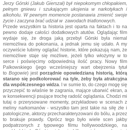
Jerzy Górski (Jakub Gierszał) był niepokornym chłopakiem,
pełnym gniewu i szukającym ukojenia w narkotykach i
alkoholu. W pewnym momencie postanawia zmienić swoje
życie i zaczyna brać udział w zawodach triatlonowych.
Przede wszystkim ta historia jest oparta na faktach i to na
pewno dodaje całości dodatkowych atutów. Oglądając film
wydaje się, że droga jaką przebył Górski była niemal
niemożliwa do pokonania, a jednak jemu się udało. A my
oczywiście lubimy oglądać historie, które pokazują nam, że
niemożliwe staje się możliwe, jeżeli tylko włożymy w to
serce i poświęcimy odpowiednią ilość pracy. Nowy film
Palkowskiego (jego wcześniejszy wart obejrzenia tytuł
to
Bogowie
) jest
porządnie opowiedzianą historią, którą
starano się podkolorować na tyle, żeby była atrakcyjna
dla współczesnego widza
. I w sumie to, do czego mogę się
przyczepić to właśnie te zagrania, mające ubarwić ekran, a
w konsekwencji psujące trochę radość oglądania. Chodzi mi
tutaj o przerysowane momenty, przykładowo w scenach z
meliny narkomanów - wszystko tam jest takie na siłę złe i
patologiczne, aktorzy przecharakteryzowani do bólu, a przez
to brakuje prawdy. Oprócz tego było wiele scen jakby
podpatrzonych z typowego filmu hollywoodzkiego, na