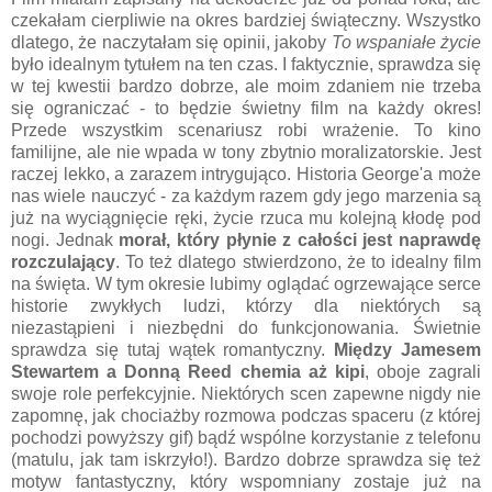
czekałam cierpliwie na okres bardziej świąteczny. Wszystko
dlatego, że naczytałam się opinii, jakoby
To wspaniałe życie
było idealnym tytułem na ten czas. I faktycznie, sprawdza się
w tej kwestii bardzo dobrze, ale moim zdaniem nie trzeba
się ograniczać - to będzie świetny film na każdy okres!
Przede wszystkim scenariusz robi wrażenie. To kino
familijne, ale nie wpada w tony zbytnio moralizatorskie. Jest
raczej lekko, a zarazem intrygująco. Historia George'a może
nas wiele nauczyć - za każdym razem gdy jego marzenia są
już na wyciągnięcie ręki, życie rzuca mu kolejną kłodę pod
nogi. Jednak
morał, który płynie z całości jest naprawdę
rozczulający
. To też dlatego stwierdzono, że to idealny film
na święta. W tym okresie lubimy oglądać ogrzewające serce
historie zwykłych ludzi, którzy dla niektórych są
niezastąpieni i niezbędni do funkcjonowania. Świetnie
sprawdza się tutaj wątek romantyczny.
Między Jamesem
Stewartem a Donną Reed chemia aż kipi
, oboje zagrali
swoje role perfekcyjnie. Niektórych scen zapewne nigdy nie
zapomnę, jak chociażby rozmowa podczas spaceru (z której
pochodzi powyższy gif) bądź wspólne korzystanie z telefonu
(matulu, jak tam iskrzyło!). Bardzo dobrze sprawdza się też
motyw fantastyczny, który wspomniany zostaje już na