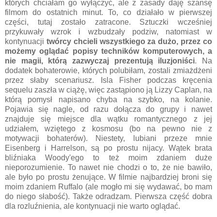
których chciałam go wyłączyć, ale z zasady daję szansę
filmom do ostatnich minut. To, co działało w pierwszej
części, tutaj zostało zatracone. Sztuczki wcześniej
przykuwały wzrok i wzbudzały podziw, natomiast w
kontynuacji
twórcy chcieli wszystkiego za dużo, przez co
możemy oglądać popisy techników komputerowych, a
nie magii, którą zazwyczaj prezentują iluzjoniści
. Na
dodatek bohaterowie, których polubiłam, zostali zmiażdżeni
przez słaby scenariusz. Isla Fisher podczas kręcenia
sequelu zaszła w ciążę, więc zastąpiono ją Lizzy Caplan, na
którą pomysł napisano chyba na szybko, na kolanie.
Pojawia się nagle, od razu dołącza do grupy i nawet
znajduje się miejsce dla wątku romantycznego z jej
udziałem, wziętego z kosmosu (bo na pewno nie z
motywacji bohaterów). Niestety, lubiani przeze mnie
Eisenberg i Harrelson, są po prostu nijacy. Wątek brata
bliźniaka Woody'ego to też moim zdaniem duże
nieporozumienie. To nawet nie chodzi o to, że nie bawiło,
ale było po prostu żenujące. W filmie najbardziej broni się
moim zdaniem Ruffalo (ale mogło mi się wydawać, bo mam
do niego słabość). Także odradzam. Pierwsza część dobra
dla rozluźnienia, ale kontynuacji nie warto oglądać.