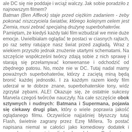
ale DC się nie poddaje i wciąż walczy. Jak sobie poradziło z
najnowszym filmem?
Batman (Ben Affleck) staje przed ciężkim zadaniem - żeby
pokonać niszczyciela światów, którego kolejnym celem jest
Ziemia, musi zebrać specjalną drużynę superbohaterów.
Pamiętam, że kiedyś każdy taki film wzbudzał we mnie duże
emocje. Uwielbiałam oglądać te postaci w ciasnych rajtach,
po raz setny ratujące nasz świat przed zagładą. Wraz z
wiekiem przyszło jednak znużenie utartymi schematami. Na
szczęście współcześni twórcy zdają sobie z nich sprawę i
starają się przełamywać konwenanse i odchodzić od
zbędnego patosu. No, może nie w DC. Tutaj nadal mamy
poważnych superbohaterów, którzy z zaciętą miną będą
bronić każdej jednostki. I za każdym razem kiedy film
uderzał w te dobrze znane, superbohaterskie tony, widz
zgrzytał zębami. ALE! Okazuje się, że ostatnie sukcesy
Marvela czegoś twórców nauczyły. Na całe szczęście
obok
sztywnych i nudnych: Batmana i Supermana, pojawia
się ciekawy drugi plan
, który o wiele poprawia jakość
oglądanego filmu. Oczywiście najjaśniej błyszczy tutaj
Flash, świetnie zagrany przez Ezrę Millera. To postać
napisana niemal w całości jako komediowy dodatek i