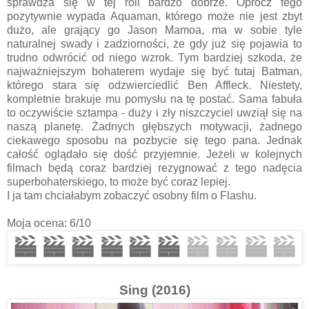
sprawdza się w tej roli bardzo dobrze. Oprócz tego
pozytywnie wypada Aquaman, którego może nie jest zbyt
dużo, ale grający go Jason Mamoa, ma w sobie tyle
naturalnej swady i zadziorności, że gdy już się pojawia to
trudno odwrócić od niego wzrok. Tym bardziej szkoda, że
najważniejszym bohaterem wydaje się być tutaj Batman,
którego stara się odzwierciedlić Ben Affleck. Niestety,
kompletnie brakuje mu pomysłu na tę postać. Sama fabuła
to oczywiście sztampa - duży i zły niszczyciel uwziął się na
naszą planetę. Żadnych głębszych motywacji, żadnego
ciekawego sposobu na pozbycie się tego pana. Jednak
całość oglądało się dość przyjemnie. Jeżeli w kolejnych
filmach będą coraz bardziej rezygnować z tego nadęcia
superbohaterskiego, to może być coraz lepiej.
I ja tam chciałabym zobaczyć osobny film o Flashu.
Moja ocena: 6/10
Sing (2016)