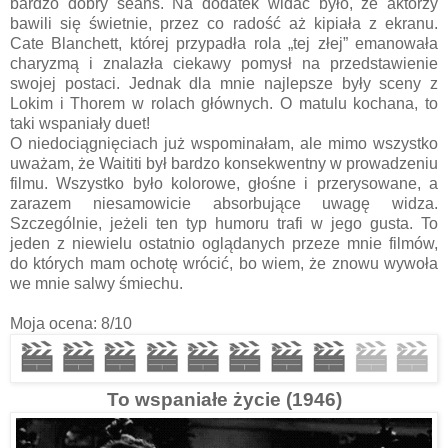
bardzo dobry seans. Na dodatek widać było, że aktorzy
bawili się świetnie, przez co radość aż kipiała z ekranu.
Cate Blanchett, której przypadła rola „tej złej” emanowała
charyzmą i znalazła ciekawy pomysł na przedstawienie
swojej postaci. Jednak dla mnie najlepsze były sceny z
Lokim i Thorem w rolach głównych. O matulu kochana, to
taki wspaniały duet!
O niedociągnięciach już wspominałam, ale mimo wszystko
uważam, że Waititi był bardzo konsekwentny w prowadzeniu
filmu. Wszystko było kolorowe, głośne i przerysowane, a
zarazem niesamowicie absorbujące uwagę widza.
Szczególnie, jeżeli ten typ humoru trafi w jego gusta. To
jeden z niewielu ostatnio oglądanych przeze mnie filmów,
do których mam ochotę wrócić, bo wiem, że znowu wywoła
we mnie salwy śmiechu.
Moja ocena: 8/10
To wspaniałe życie (1946)