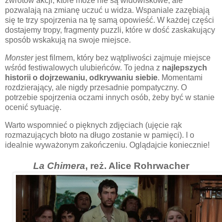
zwrotów akcji, które może nie są widowiskowe, ale
pozwalają na zmianę uczuć u widza. Wspaniale zazębiają
się te trzy spojrzenia na tę samą opowieść. W każdej części
dostajemy tropy, fragmenty puzzli, które w dość zaskakujący
sposób wskakują na swoje miejsce.
Monster
jest filmem, który bez wątpliwości zajmuje miejsce
wśród festiwalowych ulubieńców. To jedna z
najlepszych
historii o dojrzewaniu, odkrywaniu siebie
. Momentami
rozdzierający, ale nigdy przesadnie pompatyczny. O
potrzebie spojrzenia oczami innych osób, żeby być w stanie
ocenić sytuację.
Warto wspomnieć o pięknych zdjęciach (ujęcie rąk
rozmazujących błoto na długo zostanie w pamięci). I o
idealnie wyważonym zakończeniu. Oglądajcie koniecznie!
La Chimera
, reż. Alice Rohrwacher