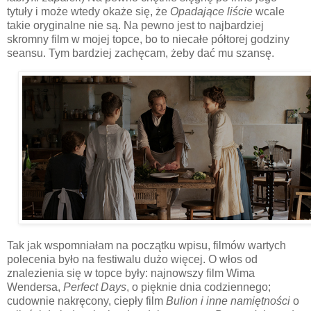
tytuły i może wtedy okaże się, że
Opadające liście
wcale
takie oryginalne nie są. Na pewno jest to najbardziej
skromny film w mojej topce, bo to niecałe półtorej godziny
seansu. Tym bardziej zachęcam, żeby dać mu szansę.
Tak jak wspomniałam na początku wpisu, filmów wartych
polecenia było na festiwalu dużo więcej. O włos od
znalezienia się w topce były: najnowszy film Wima
Wendersa,
Perfect Days
, o pięknie dnia codziennego;
cudownie nakręcony, ciepły film
Bulion i inne namiętności
o