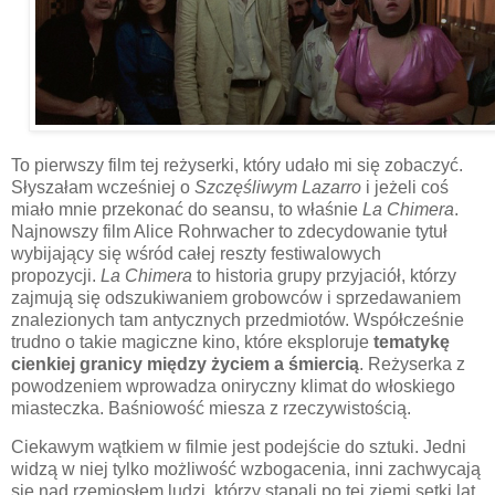
To pierwszy film tej reżyserki, który udało mi się zobaczyć.
Słyszałam wcześniej o
Szczęśliwym Lazarro
i jeżeli coś
miało mnie przekonać do seansu, to właśnie
La Chimera
.
Najnowszy film Alice Rohrwacher to zdecydowanie tytuł
wybijający się wśród całej reszty festiwalowych
propozycji.
La Chimera
to historia grupy przyjaciół, którzy
zajmują się odszukiwaniem grobowców i sprzedawaniem
znalezionych tam antycznych przedmiotów. Współcześnie
trudno o takie magiczne kino, które eksploruje
tematykę
cienkiej granicy między życiem a śmiercią
. Reżyserka z
powodzeniem wprowadza oniryczny klimat do włoskiego
miasteczka. Baśniowość miesza z rzeczywistością.
Ciekawym wątkiem w filmie jest podejście do sztuki. Jedni
widzą w niej tylko możliwość wzbogacenia, inni zachwycają
się nad rzemiosłem ludzi, którzy stąpali po tej ziemi setki lat