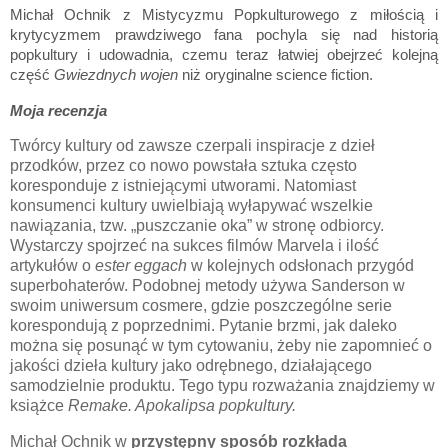
Michał Ochnik z Mistycyzmu Popkulturowego z miłością i
krytycyzmem prawdziwego fana pochyla się nad historią
popkultury i udowadnia, czemu teraz łatwiej obejrzeć kolejną
część
Gwiezdnych wojen
niż oryginalne science fiction.
Moja recenzja
Twórcy kultury od zawsze czerpali inspiracje z dzieł
przodków, przez co nowo powstała sztuka często
koresponduje z istniejącymi utworami. Natomiast
konsumenci kultury uwielbiają wyłapywać wszelkie
nawiązania, tzw. „puszczanie oka” w stronę odbiorcy.
Wystarczy spojrzeć na sukces filmów Marvela i ilość
artykułów o
ester eggach
w kolejnych odsłonach przygód
superbohaterów. Podobnej metody używa Sanderson w
swoim uniwersum cosmere, gdzie poszczególne serie
korespondują z poprzednimi. Pytanie brzmi, jak daleko
można się posunąć w tym cytowaniu, żeby nie zapomnieć o
jakości dzieła kultury jako odrębnego, działającego
samodzielnie produktu. Tego typu rozważania znajdziemy w
książce
Remake. Apokalipsa popkultury.
Michał Ochnik w
przystępny sposób rozkłada