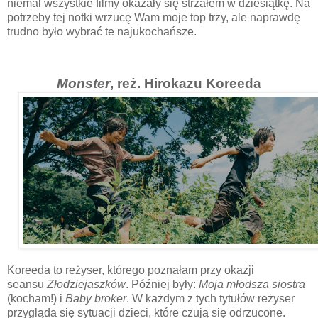
niemal wszystkie filmy okazały się strzałem w dziesiątkę. Na
potrzeby tej notki wrzucę Wam moje top trzy, ale naprawdę
trudno było wybrać te najukochańsze.
Monster
, reż. Hirokazu Koreeda
Koreeda to reżyser, którego poznałam przy okazji
seansu
Złodziejaszków
. Później były:
Moja młodsza siostra
(kocham!) i
Baby broker
. W każdym z tych tytułów reżyser
przygląda się sytuacji dzieci, które czują się odrzucone.