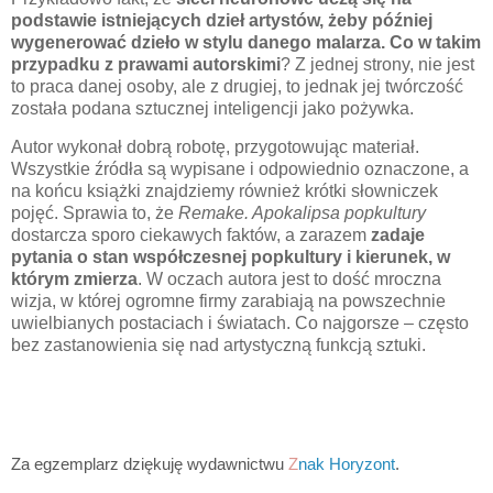
podstawie istniejących dzieł artystów, żeby później
wygenerować dzieło w stylu danego malarza. Co w takim
przypadku z prawami autorskimi
? Z jednej strony, nie jest
to praca danej osoby, ale z drugiej, to jednak jej twórczość
została podana sztucznej inteligencji jako pożywka.
Autor wykonał dobrą robotę, przygotowując materiał.
Wszystkie źródła są wypisane i odpowiednio oznaczone, a
na końcu książki znajdziemy również krótki słowniczek
pojęć. Sprawia to, że
Remake. Apokalipsa popkultury
dostarcza sporo ciekawych faktów, a zarazem
zadaje
pytania o stan współczesnej popkultury i kierunek, w
którym zmierza
. W oczach autora jest to dość mroczna
wizja, w której ogromne firmy zarabiają na powszechnie
uwielbianych postaciach i światach. Co najgorsze – często
bez zastanowienia się nad artystyczną funkcją sztuki.
Za egzemplarz dziękuję wydawnictwu
Z
nak Horyzont
.