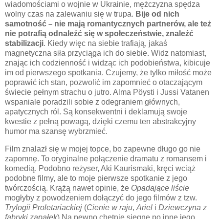
wiadomościami o wojnie w Ukrainie, mężczyzna spędza
wolny czas na zalewaniu się w trupa.
Bije od nich
samotność
–
nie mają romantycznych partnerów, ale też
nie potrafią odnaleźć się w społeczeństwie, znaleźć
stabilizacji
. Kiedy więc na siebie trafiają, jakaś
magnetyczna siła przyciąga ich do siebie. Widz natomiast,
znając ich codzienność i widząc ich podobieństwa, kibicuje
im od pierwszego spotkania. Czujemy, że tylko miłość może
poprawić ich stan, pozwolić im zapomnieć o otaczającym
świecie pełnym strachu o jutro. Alma Pöysti i Jussi Vatanen
wspaniale poradzili sobie z odegraniem głównych,
apatycznych ról. Są konsekwentni i deklamują swoje
kwestie z pełną powagą, dzięki czemu ten abstrakcyjny
humor ma szansę wybrzmieć.
Film znalazł się w mojej topce, bo zapewne długo go nie
zapomnę. To oryginalne połączenie dramatu z romansem i
komedią. Podobno reżyser, Aki Kaurismaki, kręci wciąż
podobne filmy, ale to moje pierwsze spotkanie z jego
twórczością. Krążą nawet opinie, że
Opadające liście
mogłyby z powodzeniem dołączyć do jego filmów z tzw.
Trylogii Proletariackiej
(
Cienie w raju
,
Ariel
i
Dziewczyna z
fabryki zapałek
) Na pewno chętnie sięgnę po inne jego