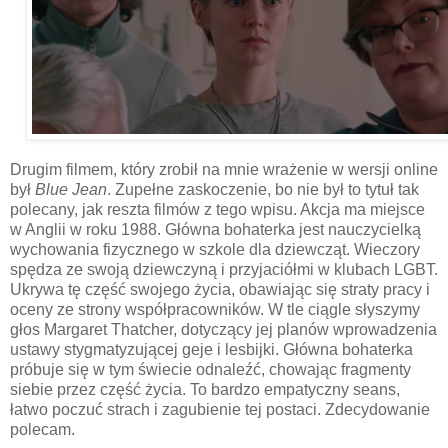
Drugim filmem, który zrobił na mnie wrażenie w wersji online
był
Blue Jean
. Zupełne zaskoczenie, bo nie był to tytuł tak
polecany, jak reszta filmów z tego wpisu. Akcja ma miejsce
w Anglii w roku 1988. Główna bohaterka jest nauczycielką
wychowania fizycznego w szkole dla dziewcząt. Wieczory
spędza ze swoją dziewczyną i przyjaciółmi w klubach LGBT.
Ukrywa tę część swojego życia, obawiając się straty pracy i
oceny ze strony współpracowników. W tle ciągle słyszymy
głos Margaret Thatcher, dotyczący jej planów wprowadzenia
ustawy stygmatyzującej geje i lesbijki. Główna bohaterka
próbuje się w tym świecie odnaleźć, chowając fragmenty
siebie przez część życia. To bardzo empatyczny seans,
łatwo poczuć strach i zagubienie tej postaci. Zdecydowanie
polecam.