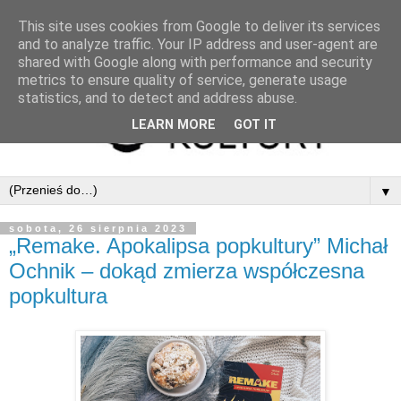
This site uses cookies from Google to deliver its services
and to analyze traffic. Your IP address and user-agent are
shared with Google along with performance and security
metrics to ensure quality of service, generate usage
statistics, and to detect and address abuse.
LEARN MORE
GOT IT
▼
sobota, 26 sierpnia 2023
„Remake. Apokalipsa popkultury” Michał
Ochnik – dokąd zmierza współczesna
popkultura