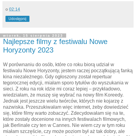
o
02:14
Udostępnij
wtorek, 15 sierpnia 2023
Najlepsze filmy z festiwalu Nowe
Horyzonty 2023
W porównaniu do osób, które co roku biorą udział w
festiwalu Nowe Horyzonty, jestem raczej początkującą fanką
kina niezależnego. Gdy ogłoszony został repertuar
tegorocznej edycji, miałam sporo tytułów do wyszukania w
sieci. Z roku na rok idzie mi coraz lepiej
–
przykładowo,
wiedziałam, że muszę się wybrać na nowy film Koreedy.
Jednak jest jeszcze wielu twórców, których nie kojarzę z
nazwiska. Przeszukiwałam więc internet, żeby dowiedzieć
się, które filmy warto zobaczyć. Zdecydowałam się na te,
które zostały docenione na innych festiwalach filmowych,
jak Berlinale czy ten w Cannes. Nie wiem czy w tym roku
miałam szczęście, czy może poziom był aż tak dobry, ale