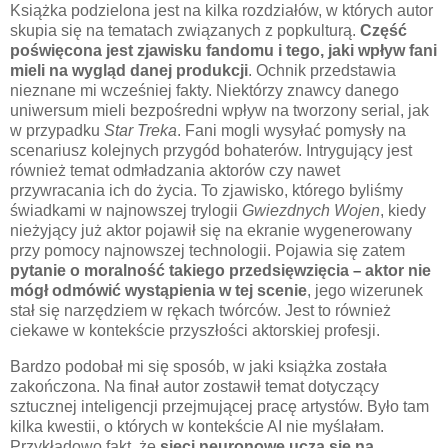
Książka podzielona jest na kilka rozdziałów, w których autor
skupia się na tematach związanych z popkulturą.
Część
poświęcona jest zjawisku fandomu i tego, jaki wpływ fani
mieli na wygląd danej produkcji
. Ochnik przedstawia
nieznane mi wcześniej fakty. Niektórzy znawcy danego
uniwersum mieli bezpośredni wpływ na tworzony serial, jak
w przypadku
Star Treka
. Fani mogli wysyłać pomysły na
scenariusz kolejnych przygód bohaterów. Intrygujący jest
również temat odmładzania aktorów czy nawet
przywracania ich do życia. To zjawisko, którego byliśmy
świadkami w najnowszej trylogii
Gwiezdnych Wojen
, kiedy
nieżyjący już aktor pojawił się na ekranie wygenerowany
przy pomocy najnowszej technologii. Pojawia się zatem
pytanie o moralność takiego przedsięwzięcia
–
aktor nie
mógł odmówić wystąpienia w tej scenie
, jego wizerunek
stał się narzędziem w rękach twórców. Jest to również
ciekawe w kontekście przyszłości aktorskiej profesji.
Bardzo podobał mi się sposób, w jaki książka została
zakończona. Na finał autor zostawił temat dotyczący
sztucznej inteligencji przejmującej pracę artystów. Było tam
kilka kwestii, o których w kontekście AI nie myślałam.
Przykładowo fakt, że
sieci neuronowe uczą się na