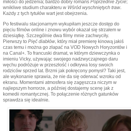
miłości do jedzenia; bardzo dobry romans
Poprzednie życie
;
wnikliwe studium charakteru w
Wśród wyschniętych traw
.
Każdy z tych tytułów wart jest obejrzenia.
Po festiwalu stacjonarnym wykupiłam jeszcze dostęp do
pięciu filmów online i znowu wybór okazał się strzałem w
dziesiątkę. Szczególnie dwa filmy mnie zachwyciły.
Pierwszy to
Pięć diabłów
, który miał premierę kinową jakiś
czas temu i można go złapać na VOD Nowych Horyzontów i
na Canal+. To francuski dramat, w którym dziewczynka o
imieniu Vicky, używając swojego nadzwyczajnego daru
węchu podróżuje w przeszłość i odkrywa losy swoich
rodziców sprzed lat. Brzmi jak pokręcony pomysł? Taki jest,
ale wykonanie sprawia, że nie da się oderwać wzroku od
ekranu. Momentami atmosfera się zagęszcza niczym w
najlepszym horrorze, a później dostajemy scenę jak z
komedii romantycznej. To połączenie różnych gatunków
sprawdza się idealnie.