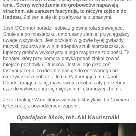
temu.
Sceny wchodzenia do grobowców napawają
strachem, ale zarazem fascynują, to niczym zejście do
Hadesu
. Zbliżenie się do przebywania z umarłymi.
Josh O'Connor poradził sobie z główną rolą śpiewająco.
Snuje się po miasteczku, umorusany ziemią, przyciągający
uwagę wszystkich. Jest oczkiem w głowie byłej gwiazdy
muzyki, zadurza się w nim adeptka sztuki/sprzątaczka, a
łupieżcy grobów wykorzystują jego magiczne zdolności. To
bohater, który przy pomocy patyka potrafi zlokalizować
miejsce pochówku Etrusków. Jest w jego grze coś
fascynującego, co idealnie pasuje do oderwanego od
rzeczywistości bohatera filmu. Partnerująca mu Carol
Duarte, grająca Italię, ma w swojej osobie cały potrzebny
czar do wytworzenia się między nimi ekranowej chemii.
Jeżeli brakuje Wam filmów włoskich klasyków,
La Chimera
tę tęsknotę z powodzeniem zapełni.
Opadające liście
, reż. Aki Kaurismäki