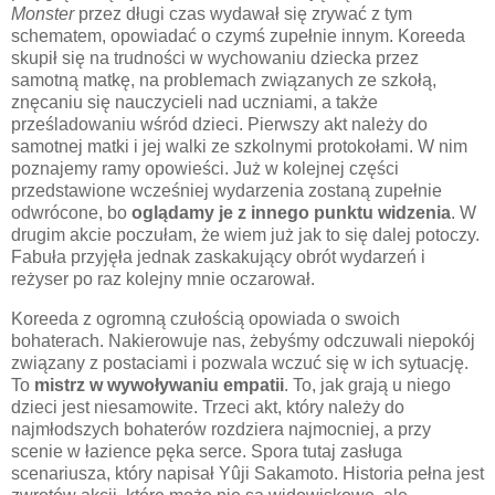
Monster
przez długi czas wydawał się zrywać z tym
schematem, opowiadać o czymś zupełnie innym. Koreeda
skupił się na trudności w wychowaniu dziecka przez
samotną matkę, na problemach związanych ze szkołą,
znęcaniu się nauczycieli nad uczniami, a także
prześladowaniu wśród dzieci. Pierwszy akt należy do
samotnej matki i jej walki ze szkolnymi protokołami. W nim
poznajemy ramy opowieści. Już w kolejnej części
przedstawione wcześniej wydarzenia zostaną zupełnie
odwrócone, bo
oglądamy je z innego punktu widzenia
. W
drugim akcie poczułam, że wiem już jak to się dalej potoczy.
Fabuła przyjęła jednak zaskakujący obrót wydarzeń i
reżyser po raz kolejny mnie oczarował.
Koreeda z ogromną czułością opowiada o swoich
bohaterach. Nakierowuje nas, żebyśmy odczuwali niepokój
związany z postaciami i pozwala wczuć się w ich sytuację.
To
mistrz w wywoływaniu empatii
. To, jak grają u niego
dzieci jest niesamowite. Trzeci akt, który należy do
najmłodszych bohaterów rozdziera najmocniej, a przy
scenie w łazience pęka serce. Spora tutaj zasługa
scenariusza, który napisał Yûji Sakamoto. Historia pełna jest