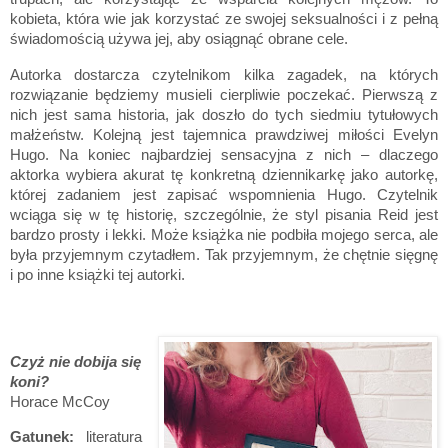
kobieta, która wie jak korzystać ze swojej seksualności i z pełną
świadomością używa jej, aby osiągnąć obrane cele.
Autorka dostarcza czytelnikom kilka zagadek, na których
rozwiązanie będziemy musieli cierpliwie poczekać. Pierwszą z
nich jest sama historia, jak doszło do tych siedmiu tytułowych
małżeństw. Kolejną jest tajemnica prawdziwej miłości Evelyn
Hugo. Na koniec najbardziej sensacyjna z nich
–
dlaczego
aktorka wybiera akurat tę konkretną dziennikarkę jako autorkę,
której zadaniem jest zapisać wspomnienia Hugo. Czytelnik
wciąga się w tę historię, szczególnie, że styl pisania Reid jest
bardzo prosty i lekki. Może książka nie podbiła mojego serca, ale
była przyjemnym czytadłem. Tak przyjemnym, że chętnie sięgnę
i po inne książki tej autorki.
Czyż nie dobija się
koni?
Horace McCoy
Gatunek:
literatura