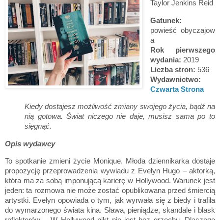
Taylor Jenkins Reid
Gatunek:
powieść
obyczajow
a
Rok pierwszego
wydania:
2019
Liczba stron:
536
Wydawnictwo:
Czwarta Strona
Kiedy dostajesz możliwość zmiany swojego życia, bądź na
nią gotowa. Świat niczego nie daje, musisz sama po to
sięgnąć.
Opis wydawcy
To spotkanie zmieni życie Monique. Młoda dziennikarka dostaje
propozycję przeprowadzenia wywiadu z Evelyn Hugo – aktorką,
która ma za sobą imponującą karierę w Hollywood. Warunek jest
jeden: ta rozmowa nie może zostać opublikowana przed śmiercią
artystki. Evelyn opowiada o tym, jak wyrwała się z biedy i trafiła
do wymarzonego świata kina. Sława, pieniądze, skandale i blask
reflektorów… W Hollywood nikt nie jest bez grzechu. Dlaczego