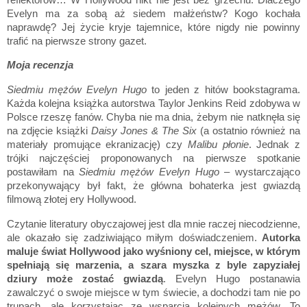
Evelyn ma za sobą aż siedem małżeństw? Kogo kochała
naprawdę? Jej życie kryje tajemnice, które nigdy nie powinny
trafić na pierwsze strony gazet.
Moja recenzja
Siedmiu mężów Evelyn Hugo
to jeden z hitów bookstagrama.
Każda kolejna książka autorstwa Taylor Jenkins Reid zdobywa w
Polsce rzeszę fanów. Chyba nie ma dnia, żebym nie natknęła się
na zdjęcie książki
Daisy Jones & The Six
(a
ostatnio
również na
materiały promujące ekranizację)
czy
Malibu płonie
. Jednak z
trójki najczęściej proponowanych na pierwsze spotkanie
postawiłam na
Siedmiu mężów Evelyn Hugo
–
wystarczająco
przekonywający był fakt, że główna bohaterka jest gwiazdą
filmową złotej ery Hollywood.
Czytanie literatury obyczajowej jest dla mnie raczej niecodzienne,
ale okazało się zadziwiająco miłym doświadczeniem.
Autorka
maluje świat Hollywood jako wyśniony cel, miejsce, w którym
spełniają się marzenia, a szara myszka z byle zapyziałej
dziury może zostać gwiazdą
. Evelyn Hugo postanawia
zawalczyć o swoje miejsce w tym świecie, a dochodzi tam nie po
trupach, ale korzystając ze wsparcia kolejnych mężów. To