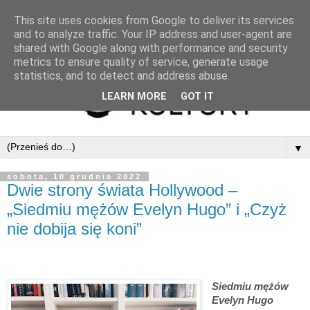
This site uses cookies from Google to deliver its services
and to analyze traffic. Your IP address and user-agent are
shared with Google along with performance and security
metrics to ensure quality of service, generate usage
statistics, and to detect and address abuse.
LEARN MORE
GOT IT
▼
sobota, 10 grudnia 2022
Dwie strony świata Hollywood –
„Siedmiu mężów Evelyn Hugo” i „Czyż
nie dobija się koni”
Siedmiu mężów
Evelyn Hugo