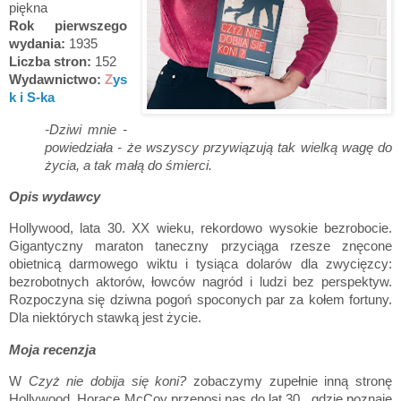
piękna
Rok pierwszego
wydania:
1935
Liczba stron:
152
Wydawnictwo:
Z
ys
k i S-ka
-Dziwi mnie -
powiedziała - że wszyscy przywiązują tak wielką wagę do
życia, a tak małą do śmierci.
Opis wydawcy
Hollywood, lata 30. XX wieku, rekordowo wysokie bezrobocie.
Gigantyczny maraton taneczny przyciąga rzesze znęcone
obietnicą darmowego wiktu i tysiąca dolarów dla zwycięzcy:
bezrobotnych aktorów, łowców nagród i ludzi bez perspektyw.
Rozpoczyna się dziwna pogoń spoconych par za kołem fortuny.
Dla niektórych stawką jest życie.
Moja recenzja
W
Czyż nie dobija się koni?
zobaczymy zupełnie inną stronę
Hollywood. Horace McCoy przenosi nas do lat 30., gdzie poznaje