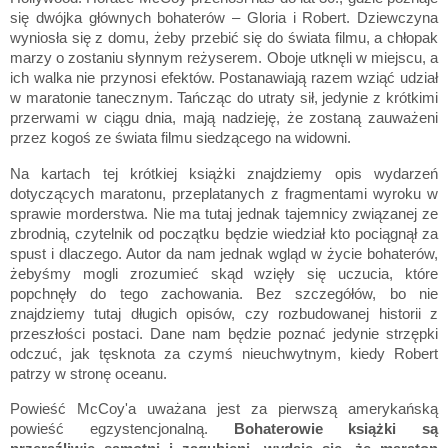
się dwójka głównych bohaterów
–
Gloria i Robert. Dziewczyna
wyniosła się z domu, żeby przebić się do świata filmu, a chłopak
marzy o zostaniu słynnym reżyserem. Oboje utknęli w miejscu, a
ich walka nie przynosi efektów. Postanawiają razem wziąć udział
w maratonie tanecznym. Tańcząc do utraty sił, jedynie z krótkimi
przerwami w ciągu dnia, mają nadzieję, że zostaną zauważeni
przez kogoś ze świata filmu siedzącego na widowni.
Na kartach tej krótkiej książki znajdziemy opis wydarzeń
dotyczących maratonu, przeplatanych z fragmentami wyroku w
sprawie morderstwa. Nie ma tutaj jednak tajemnicy związanej ze
zbrodnią, czytelnik od początku będzie wiedział kto pociągnął za
spust i dlaczego. Autor da nam jednak wgląd w życie bohaterów,
żebyśmy mogli zrozumieć skąd wzięły się uczucia, które
popchnęły do tego zachowania. Bez szczegółów, bo nie
znajdziemy tutaj długich opisów, czy rozbudowanej historii z
przeszłości postaci. Dane nam będzie poznać jedynie strzępki
odczuć, jak tęsknota za czymś nieuchwytnym, kiedy Robert
patrzy w stronę oceanu.
Powieść McCoy'a uważana jest za pierwszą amerykańską
powieść egzystencjonalną.
Bohaterowie książki są