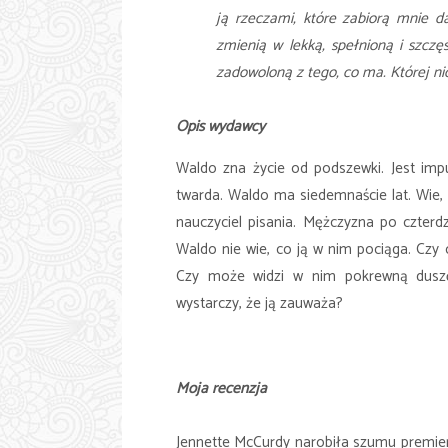
ją rzeczami, które zabiorą mnie da
zmienią w lekką, spełnioną i szczęś
zadowoloną z tego, co ma. Której ni
Opis wydawcy
Waldo zna życie od podszewki. Jest imp
twarda. Waldo ma siedemnaście lat. Wie, c
nauczyciel pisania. Mężczyzna po czterdz
Waldo nie wie, co ją w nim pociąga. Czy 
Czy może widzi w nim pokrewną duszę
wystarczy, że ją zauważa?
Moja recenzja
Jennette McCurdy narobiła szumu premierą