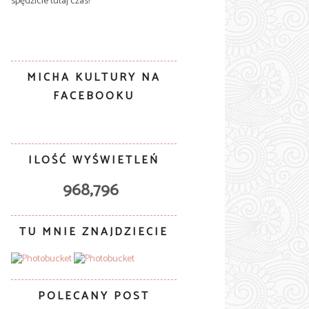
spędzicie tutaj czas!
MICHA KULTURY NA
FACEBOOKU
ILOŚĆ WYŚWIETLEŃ
968,796
TU MNIE ZNAJDZIECIE
POLECANY POST