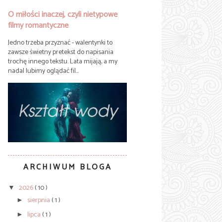
O miłości inaczej, czyli nietypowe
filmy romantyczne
Jedno trzeba przyznać - walentynki to
zawsze świetny pretekst do napisania
trochę innego tekstu. Lata mijają, a my
nadal lubimy oglądać fil...
ARCHIWUM BLOGA
2026
( 10 )
▼
sierpnia
( 1 )
►
lipca
( 1 )
►