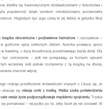
rej dzieliła się traumatycznymi doświadczeniami z dzieciństwa i
była popularność dzięki serialom młodzieżowym, postanowiła
eraturze.
Mogłabym być jego córką
to jej debiut w gatunku fikcji
o książka obsceniczna i pozbawiona hamulców
. I rzeczywiście —
 w graficzne opisy cielesnych zbliżeń. Autorka poświęca sporo
 w bawełnę, z dużą dosadnością przedstawiając każdy detal. Dla
 być ostrzeżenie — jeśli nie przepadają za licznymi opisami
 o tym wcześniej. Jeśli jednak zostaniemy z tą książką na dłużej,
kazania znacznie więcej.
ego rodzaju przedłużenie doświadczeń znanych z
Cieszę się, że
a okazuje się
relacja córki z matką. Matka szuka potwierdzenia
 i całe swoje życie podporządkowuje męskiemu spojrzeniu
. Trzeba
a się pomalować — wszystko po to, żeby facet jej nie zostawił. W