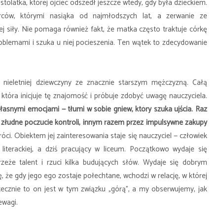
olatka, której ojciec odszedł jeszcze wtedy, gdy była dzieckiem.
ców, którymi nasiąka od najmłodszych lat, a zerwanie ze
 siły. Nie pomaga również fakt, że matka często traktuje córkę
roblemami i szuka u niej pocieszenia. Ten wątek to zdecydowanie
nieletniej dziewczyny ze znacznie starszym mężczyzną. Całą
która inicjuje tę znajomość i próbuje zdobyć uwagę nauczyciela.
własnymi emocjami — tłumi w sobie gniew, który szuka ujścia. Raz
j złudne poczucie kontroli, innym razem przez impulsywne zakupy
óci. Obiektem jej zainteresowania staje się nauczyciel — człowiek
 literackiej, a dziś pracujący w liceum. Początkowo wydaje się
rzeże talent i rzuci kilka budujących słów. Wydaje się dobrym
 że gdy jego ego zostaje połechtane, wchodzi w relację, w której
tecznie to on jest w tym związku „górą”, a my obserwujemy, jak
ewagi.