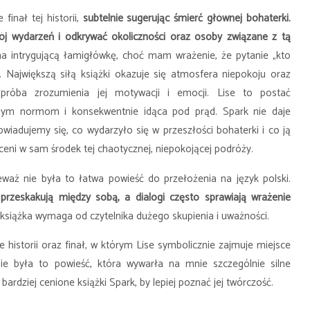
finał tej historii,
subtelnie sugerując śmierć głównej bohaterki.
wój wydarzeń i odkrywać okoliczności oraz osoby związane z tą
 intrygującą łamigłówkę, choć mam wrażenie, że pytanie „kto
ze. Największą siłą książki okazuje się atmosfera niepokoju oraz
próba zrozumienia jej motywacji i emocji. Lise to postać
znym normom i konsekwentnie idąca pod prąd. Spark nie daje
owiadujemy się, co wydarzyło się w przeszłości bohaterki i co ją
eni w sam środek tej chaotycznej, niepokojącej podróży.
waż nie była to łatwa powieść do przełożenia na język polski.
 przeskakują między sobą, a dialogi często sprawiają wrażenie
i książka wymaga od czytelnika dużego skupienia i uważności.
storii oraz finał, w którym Lise symbolicznie zajmuje miejsce
ie była to powieść, która wywarła na mnie szczególnie silne
bardziej cenione książki Spark, by lepiej poznać jej twórczość.