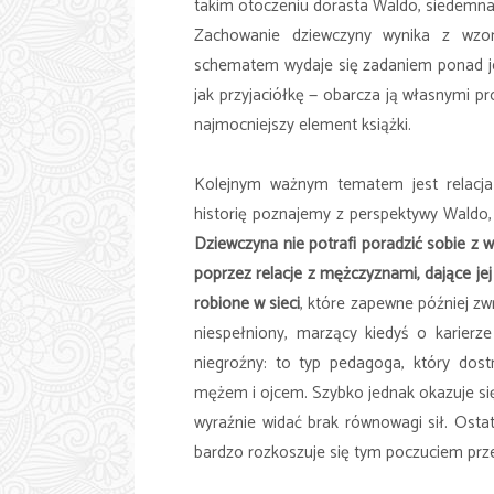
takim otoczeniu dorasta Waldo, siedemnast
Zachowanie dziewczyny wynika z wzor
schematem wydaje się zadaniem ponad jej
jak przyjaciółkę — obarcza ją własnymi p
najmocniejszy element książki.
Kolejnym ważnym tematem jest relacja 
historię poznajemy z perspektywy Waldo, 
Dziewczyna nie potrafi poradzić sobie z 
poprzez relacje z mężczyznami, dające je
robione w sieci
, które zapewne później zwr
niespełniony, marzący kiedyś o karierze
niegroźny: to typ pedagoga, który dost
mężem i ojcem. Szybko jednak okazuje się,
wyraźnie widać brak równowagi sił. Osta
bardzo rozkoszuje się tym poczuciem prz