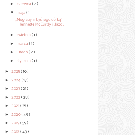
czerwca
( 2 )
►
maja
( 1 )
▼
„Mogłabym być jego córką”
Jennette McCurdy i „Jazd...
kwietnia
( 1 )
►
marca
( 1 )
►
lutego
( 2 )
►
stycznia
( 1 )
►
2025
( 10 )
►
2024
( 17 )
►
2023
( 21 )
►
2022
( 28 )
►
2021
( 35 )
►
2020
( 49 )
►
2019
( 59 )
►
2018
( 49 )
►