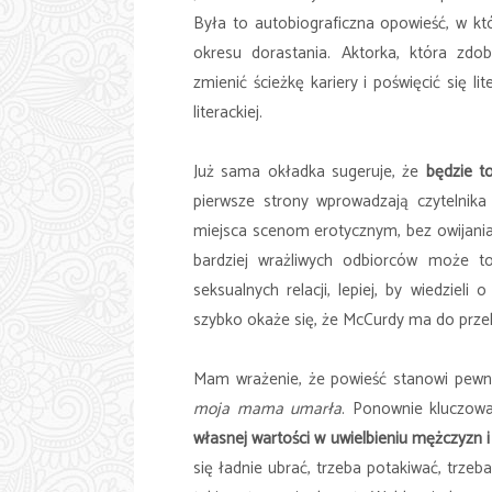
Była to autobiograficzna opowieść, w któ
okresu dorastania. Aktorka, która zdo
zmienić ścieżkę kariery i poświęcić się lit
literackiej.
Już sama okładka sugeruje, że
będzie t
pierwsze strony wprowadzają czytelnika
miejsca scenom erotycznym, bez owijania
bardziej wrażliwych odbiorców może to
seksualnych relacji, lepiej, by wiedzieli
szybko okaże się, że McCurdy ma do prze
Mam wrażenie, że powieść stanowi pewn
moja mama umarła
. Ponownie kluczow
własnej wartości w uwielbieniu mężczyzn
się ładnie ubrać, trzeba potakiwać, trzeb