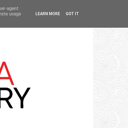
user-agent
erate usage
LEARN MORE
GOT IT