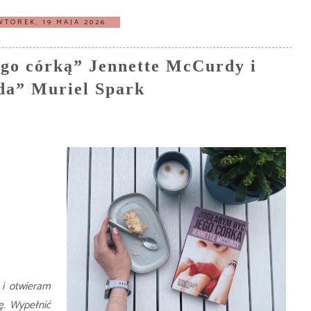
WTOREK, 19 MAJA 2026
go córką” Jennette McCurdy i
da” Muriel Spark
 i otwieram
ę. Wypełnić