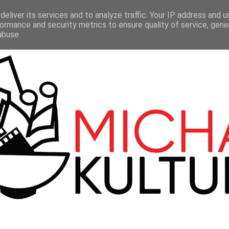
LMY
TEATR
SERIALE
100 BBC
KONTAKT
eliver its services and to analyze traffic. Your IP address and 
ormance and security metrics to ensure quality of service, gen
abuse.