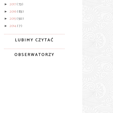
2017
( 73 )
►
2016
( 83 )
►
2015
( 50 )
►
2014
( 7 )
►
LUBIMY CZYTAĆ
OBSERWATORZY