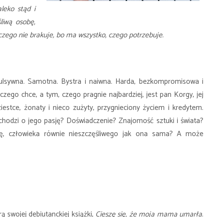
leko stąd i
liwą osobę,
czego nie brakuje, bo ma wszystko, czego potrzebuje.
ulsywna. Samotna. Bystra i naiwna. Harda, bezkompromisowa i
zego chce, a tym, czego pragnie najbardziej, jest pan Korgy, jej
iestce, żonaty i nieco zużyty, przygnieciony życiem i kredytem.
chodzi o jego pasję? Doświadczenie? Znajomość sztuki i świata?
, człowieka równie nieszczęśliwego jak ona sama? A może
 swojej debiutanckiej książki,
Cieszę się, że moja mama umarła
.