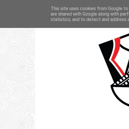
STRONA GŁÓWNA
KSIĄŻKI
FI
This site uses cookies from Google to d
are shared with Google along with perf
statistics, and to detect and address 