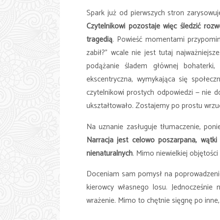
Spark już od pierwszych stron zarysowuje 
Czytelnikowi pozostaje więc śledzić roz
tragedią
. Powieść momentami przypomina
zabił?” wcale nie jest tutaj najważniejs
podążanie śladem głównej bohaterki, 
ekscentryczna, wymykająca się społec
czytelnikowi prostych odpowiedzi — nie d
ukształtowało. Zostajemy po prostu wrzuc
Na uznanie zasługuje tłumaczenie, ponie
Narracja jest celowo poszarpana, wątki
nienaturalnych
. Mimo niewielkiej objętośc
Doceniam sam pomysł na poprowadzenie hi
kierowcy własnego losu. Jednocześnie n
wrażenie. Mimo to chętnie sięgnę po inne, 