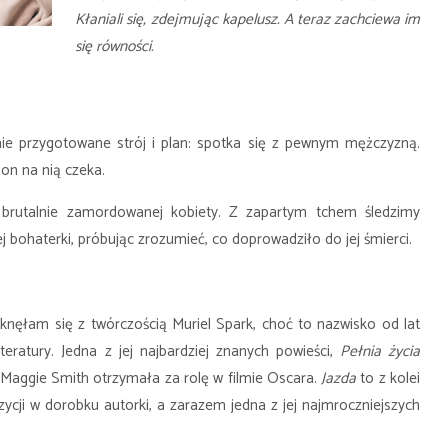
Kłaniali się, zdejmując kapelusz. A teraz zachciewa im
się równości.
nie przygotowane strój i plan: spotka się z pewnym mężczyzną.
że on na nią czeka.
o brutalnie zamordowanej kobiety. Z zapartym tchem śledzimy
ej bohaterki, próbując zrozumieć, co doprowadziło do jej śmierci.
etknęłam się z twórczością Muriel Spark, choć to nazwisko od lat
eratury. Jedna z jej najbardziej znanych powieści,
Pełnia życia
 a Maggie Smith otrzymała za rolę w filmie Oscara.
Jazda
to z kolei
zycji w dorobku autorki, a zarazem jedna z jej najmroczniejszych