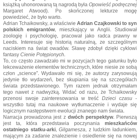
książką uhonorowaną tą nagrodą była
Opowieść podręcznej
Margaret Atwood). Po skończonej lekturze mogę
powiedzieć, że było warto.
Adrian Tchaikowsky, a właściwie
Adrian Czajkowski to syn
polskich emigrantów
, mieszkający w Anglii. Studiował
zoologię i psychologię, pracował jako radca prawny w
Leeds. Interesuje się historią naturalną, ze szczególnym
naciskiem na świat owadów. Sławę zdobył dzięki cyklowi
fantasy
Cienie Potępionych
.
To, co często zawadzało mi w pozycjach tego gatunku było
lekceważenie elementów technicznych, które niesie ze sobą
człon „science”. Wydawało mi się, że autorzy zarysowują
jedynie tło wydarzeń, bez skupiania się na szczegółach
świata przedstawionego. Tym razem jednak otrzymałam
tego nawet z nadwyżką. Widać od razu, że Tchaikowsky
przenosi swoje zainteresowania w treść
Dzieci czasu
-
wszystko tutaj ma naukowe wytłumaczenie i wydaje się
logicznym następstwem ewolucji znanego nam świata.
Narracja prowadzona jest z
dwóch perspektyw
. Pierwszą
jest ta, która przedstawia poczynania
mieszkańców
ostatniego statku-arki
,
Gilgamesza
, z ludzkim ładunkiem,
mającym za zadanie znalezienie i osiedlenie się na nowej