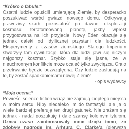
*Krótko o fabule:*
Ostatni ludzie opuścili umierającą Ziemię, by desperacko
poszukiwać wśród gwiazd nowego domu. Odkrywają
prawdziwy skarb, pozostałość po dawnej eksploracji
kosmosu: terraformowaną planetę, jakby wprost
przygotowaną na ich przyjęcie. Nowy Eden okazuje się
jednak daleki od idyllicznej przystani dla ludzkości.
Eksperymenty z czasów ziemskiego Starego Imperium
stworzyły tam cywilizację, która dla ludzi jawi się niczym
najgorszy koszmar. Szybko staje się jasne, że w
nieuchronnym konflikcie może ocaleć tylko zwycięzca. Gra o
przetrwanie będzie bezwzględna. Czy ludzie zasługują na
to, by zostać spadkobiercami nowej Ziemi?
- opis wydawcy
*Moja ocena:*
Powieści science fiction wciąż nie zajmują ciepłego miejsca
w moim sercu. Niby niedaleko im do fantastyki, ale ja o
wiele bardziej preferuję ten drugi gatunek. Nie zrażam się
jednak - nadal poszukuję i daje szansę kolejnym tytułom.
Dzieci czasu
zainteresowały mnie dzięki temu, że
zdobyły nagrodę im. Arhtura C. Clarke'a
(pierwszą