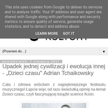
This site uses cookies from Google to deliver its services
and to analyze traffic. Your IP address and user-agent are
shared with Google along with performance and security
metrics to ensure quality of service, generate usage
statistics, and to detect and address abuse.
LEARN MORE
GOT IT
▼
poniedziałek, 7 sierpnia 2017
Upadek jednej cywilizacji i ewolucja innej
- „Dzieci czasu” Adrian Tchaikowsky
Cała i zdrowa wróciłam z najpiękniejszego festiwalu
muzycznego! Łapcie więc od razu świeżutką opinię na temat
Dzieci czasu
, czyli fascynującej książki science ficion.