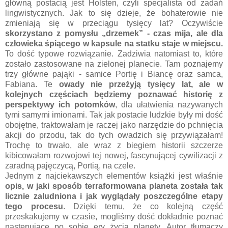
główną postacią jest Holsten, czyli specjalista od zadań
lingwistycznych. Jak to się dzieje, że bohaterowie nie
zmieniają się w przeciągu tysięcy lat? Oczywiście
skorzystano z pomysłu „drzemek” - czas mija, ale dla
człowieka
śpiącego w kapsule na statku
staje w miejscu.
To dość typowe rozwiązanie. Zadziwia natomiast to, które
zostało zastosowane na zielonej planecie. Tam poznajemy
trzy główne pająki - samice Portię i Biancę oraz samca,
Fabiana. Te
owady nie przeżyją tysięcy lat, ale w
kolejnych częściach będziemy poznawać historię z
perspektywy ich potomków
, dla ułatwienia nazywanych
tymi samymi imionami. Tak jak postacie ludzkie były mi dość
obojętne, traktowałam je raczej jako narzędzie do pchnięcia
akcji do przodu, tak do tych owadzich się przywiązałam!
Trochę to trwało, ale wraz z biegiem historii szczerze
kibicowałam rozwojowi tej nowej, fascynującej cywilizacji z
zaradną pajęczycą, Portią, na czele.
Jednym z najciekawszych elementów książki jest właśnie
opis, w jaki sposób terraformowana planeta została tak
licznie zaludniona i jak wyglądały poszczególne etapy
tego procesu
. Dzięki temu, że co kolejną część
przeskakujemy w czasie, mogliśmy dość dokładnie poznać
następujące po sobie ery życia planety. Autor tłumaczy