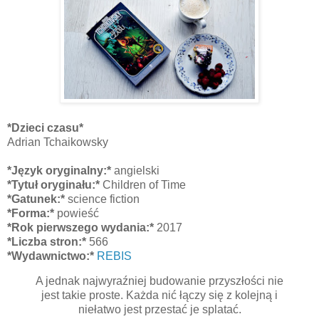
*Dzieci czasu*
Adrian Tchaikowsky
*Język oryginalny:*
angielski
*Tytuł oryginału:*
Children of Time
*Gatunek:*
science fiction
*Forma:*
powieść
*Rok pierwszego wydania:*
2017
*Liczba stron:*
566
*Wydawnictwo:*
REBIS
A jednak najwyraźniej budowanie przyszłości nie
jest takie proste. Każda nić łączy się z kolejną i
niełatwo jest przestać je splatać.