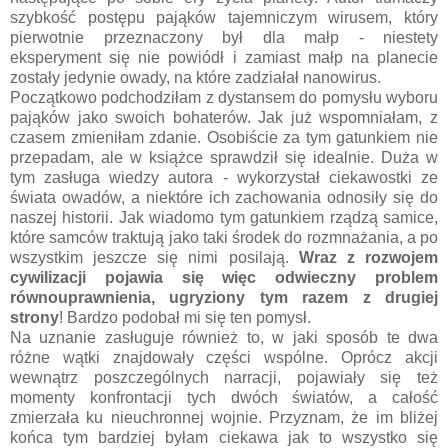
szybkość postępu pająków tajemniczym wirusem, który
pierwotnie przeznaczony był dla małp - niestety
eksperyment się nie powiódł i zamiast małp na planecie
zostały jedynie owady, na które zadziałał nanowirus.
Początkowo podchodziłam z dystansem do pomysłu wyboru
pająków jako swoich bohaterów. Jak już wspomniałam, z
czasem zmieniłam zdanie. Osobiście za tym gatunkiem nie
przepadam, ale w książce sprawdził się idealnie. Duża w
tym zasługa wiedzy autora - wykorzystał ciekawostki ze
świata owadów, a niektóre ich zachowania odnosiły się do
naszej historii. Jak wiadomo tym gatunkiem rządzą samice,
które samców traktują jako taki środek do rozmnażania, a po
wszystkim jeszcze się nimi posilają.
Wraz z rozwojem
cywilizacji pojawia się więc odwieczny problem
równouprawnienia, ugryziony tym razem z drugiej
strony
! Bardzo podobał mi się ten pomysł.
Na uznanie zasługuje również to, w jaki sposób te dwa
różne wątki znajdowały części wspólne. Oprócz akcji
wewnątrz poszczególnych narracji, pojawiały się też
momenty konfrontacji tych dwóch światów, a całość
zmierzała ku nieuchronnej wojnie. Przyznam, że im bliżej
końca tym bardziej byłam ciekawa jak to wszystko się