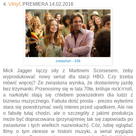
Vinyl
4.
, PREMIERA 14.02.2016
zwiastun - klik
Mick Jagger łączy siły z Martinem Scorsesem, żeby
wyprodukować nowy serial dla stacji HBO. Czy trzeba
mówić więcej? Ze zwiastuna wynika, że dostaniemy jazdę
bez trzymanki. Przenosimy się w lata 70te, króluje rock'n'roll,
a narkotyki stają się chlebem powszednim dla ludzi z
biznesu muzycznego. Fabuła dość prosta - prezes wytwórni
stara się powstrzymać swój interes przed upadkiem. Ale nie
o fabułę tutaj chodzi, ale o szczegóły z jakimi produkcja
może być dopracowana (przynajmniej tak się zapowiada po
zwiastunie i tych wielkich nazwiskach). Cóż, lubię oglądać
filmy o tym okresie w historii muzyki, a serial wygląda