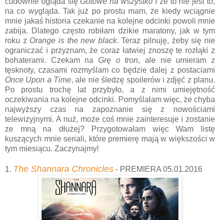
cudownie ogląda się
Gotowe na wszystko
i że to nie jest to,
na co wygląda. Tak już po prostu mam, że kiedy wciągnie
mnie jakaś historia czekanie na kolejne odcinki powoli mnie
zabija. Dlatego często robiłam dzikie maratony, jak w tym
roku z
Orange is the new black
. Teraz pilnuję, żeby się nie
ograniczać i przyznam, że coraz łatwiej znoszę te rozłąki z
bohaterami. Czekam na
Grę o tron
, ale nie umieram z
tęsknoty, czasami rozmyślam co będzie dalej z postaciami
Once Upon a Time
, ale nie śledzę spoilerów i zdjęć z planu.
Po prostu trochę lat przybyło, a z nimi umiejętność
oczekiwania na kolejne odcinki. Pomyślałam więc, że chyba
najwyższy czas na zapoznanie się z nowościami
telewizyjnymi. A nuż, może coś mnie zainteresuje i zostanie
ze mną na dłużej? Przygotowałam więc Wam listę
kuszących mnie seriali, które premierę mają w większości w
tym miesiącu. Zaczynajmy!
The Shannara Chronicles
1.
- PREMIERA 05.01.2016