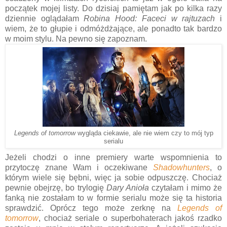
początek mojej listy. Do dzisiaj pamiętam jak po kilka razy
dziennie oglądałam
Robina Hood: Faceci w rajtuzach
i
wiem, że to głupie i odmóżdżające, ale ponadto tak bardzo
w moim stylu. Na pewno się zapoznam.
Legends of tomorrow
wygląda ciekawie, ale nie wiem czy to mój typ
serialu
Jeżeli chodzi o inne premiery warte wspomnienia to
przytoczę znane Wam i oczekiwane
Shadowhunters
, o
którym wiele się bębni, więc ja sobie odpuszczę. Chociaż
pewnie obejrzę, bo trylogię
Dary Anioła
czytałam i mimo że
fanką nie zostałam to w formie serialu może się ta historia
sprawdzić. Oprócz tego może zerknę na
Legends of
tomorrow
, chociaż seriale o superbohaterach jakoś rzadko