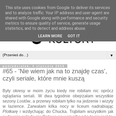
This site uses cookies from Google to deliver its services
and to analyze traffic. Your IP address and user-agent are
shared with Google along with performance and security
metrics to ensure quality of service, generate usage
statistics, and to detect and address abuse.
LEARN MORE
GOT IT
▼
poniedziałek, 4 stycznia 2016
#65 - 'Nie wiem jak na to znajdę czas',
czyli seriale, które mnie kuszą
Były okresy w moim życiu kiedy nie robiłam nic oprócz
oglądania seriali. W dwa tygodnie obejrzałam wszystkie
sezony
Lostów
, a przerwy robiłam tylko na jedzenie i wizyty
w łazience. Zarwałam kilka nocy w liceum nadrabiając
Plotkarę
i wzdychając do Chucka. Trąbiłam wszystkim jak