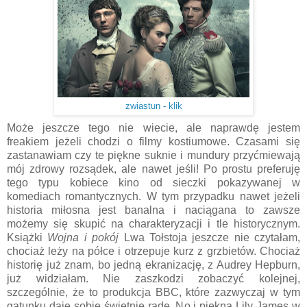
zwiastun - klik
Może jeszcze tego nie wiecie, ale naprawdę jestem
freakiem jeżeli chodzi o filmy kostiumowe. Czasami się
zastanawiam czy te piękne suknie i mundury przyćmiewają
mój zdrowy rozsądek, ale nawet jeśli! Po prostu preferuję
tego typu kobiece kino od sieczki pokazywanej w
komediach romantycznych. W tym przypadku nawet jeżeli
historia miłosna jest banalna i naciągana to zawsze
możemy się skupić na charakteryzacji i tle historycznym.
Książki
Wojna i pokój
Lwa Tołstoja jeszcze nie czytałam,
chociaż leży na półce i otrzepuje kurz z grzbietów. Chociaż
historię już znam, bo jedną ekranizację, z Audrey Hepburn,
już widziałam. Nie zaszkodzi zobaczyć kolejnej,
szczególnie, że to produkcja BBC, które zazwyczaj w tym
gatunku daje sobie świetnie radę. No i piękna Lily James w