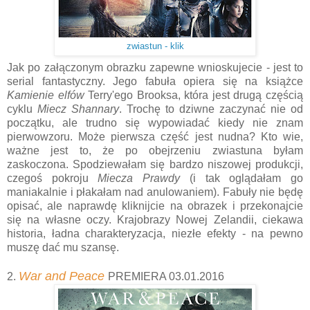
zwiastun - klik
Jak po załączonym obrazku zapewne wnioskujecie - jest to
serial fantastyczny. Jego fabuła opiera się na książce
Kamienie elfów
Terry'ego Brooksa, która jest drugą częścią
cyklu
Miecz Shannary
. Trochę to dziwne zaczynać nie od
początku, ale trudno się wypowiadać kiedy nie znam
pierwowzoru. Może pierwsza część jest nudna? Kto wie,
ważne jest to, że po obejrzeniu zwiastuna byłam
zaskoczona. Spodziewałam się bardzo niszowej produkcji,
czegoś pokroju
Miecza Prawdy
(i tak oglądałam go
maniakalnie i płakałam nad anulowaniem). Fabuły nie będę
opisać, ale naprawdę kliknijcie na obrazek i przekonajcie
się na własne oczy. Krajobrazy Nowej Zelandii, ciekawa
historia, ładna charakteryzacja, niezłe efekty - na pewno
muszę dać mu szansę.
War and Peace
2.
PREMIERA 03.01.2016