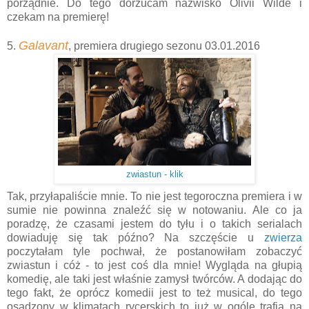
porządnie. Do tego dorzucam nazwisko Olivii Wilde i
czekam na premierę!
Galavant
5.
, premiera drugiego sezonu 03.01.2016
zwiastun - klik
Tak, przyłapaliście mnie. To nie jest tegoroczna premiera i w
sumie nie powinna znaleźć się w notowaniu. Ale co ja
poradzę, że czasami jestem do tyłu i o takich serialach
dowiaduję się tak późno? Na szczęście u
zwierza
poczytałam tyle pochwał, że postanowiłam zobaczyć
zwiastun i cóż - to jest coś dla mnie! Wygląda na głupią
komedię, ale taki jest właśnie zamysł twórców. A dodając do
tego fakt, że oprócz komedii jest to też musical, do tego
osadzony w klimatach rycerskich to już w ogóle trafia na