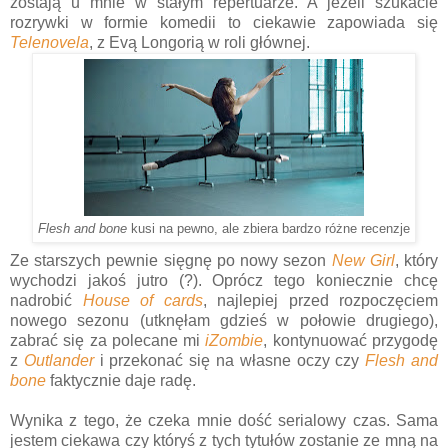
zostają u mnie w stałym repertuarze. A jeżeli szukacie
rozrywki w formie komedii to ciekawie zapowiada się
Telenovela
, z Evą Longorią w roli głównej.
Flesh and bone
kusi na pewno, ale zbiera bardzo różne recenzje
Ze starszych pewnie sięgnę po nowy sezon
New Girl
, który
wychodzi jakoś jutro (?). Oprócz tego koniecznie chcę
nadrobić
House of cards
, najlepiej przed rozpoczęciem
nowego sezonu (utknęłam gdzieś w połowie drugiego),
zabrać się za polecane mi
iZombie
, kontynuować przygodę
z
Outlander
i przekonać się na własne oczy czy
Flesh and
bone
faktycznie daje radę.
Wynika z tego, że czeka mnie dość serialowy czas. Sama
jestem ciekawa czy któryś z tych tytułów zostanie ze mną na