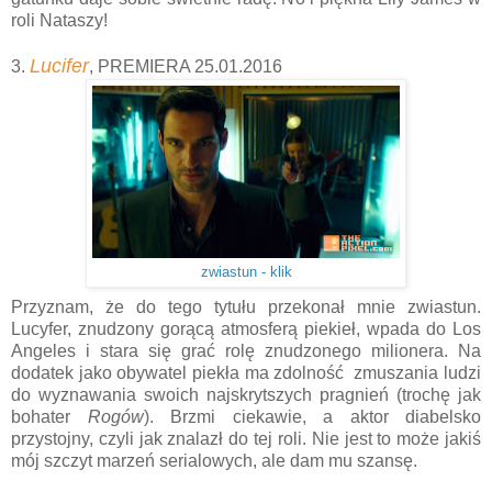
roli Nataszy!
Lucifer
3.
, PREMIERA 25.01.2016
zwiastun - klik
Przyznam, że do tego tytułu przekonał mnie zwiastun.
Lucyfer, znudzony gorącą atmosferą piekieł, wpada do Los
Angeles i stara się grać rolę znudzonego milionera. Na
dodatek jako obywatel piekła ma zdolność zmuszania ludzi
do wyznawania swoich najskrytszych pragnień (trochę jak
bohater
Rogów
). Brzmi ciekawie, a aktor diabelsko
przystojny, czyli jak znalazł do tej roli. Nie jest to może jakiś
mój szczyt marzeń serialowych, ale dam mu szansę.