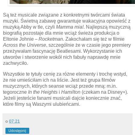
Są też musicale związane z konkretnymi twórcami świata
muzyki. Świetną zabawę gwarantuje wakacyjna opowieść z
muzyką Abby w tle, czyli
Mamma mia!
. Najlepszą muzyczną
biografią pozostaje dla mnie wciąż świeża produkcja o
Eltonie Johnie
–
Rocketman
. Zakochałam się też w filmie
Across the Universe
, szczególnie że w czasie jego premiery
przeżywałam fascynację Beatlesami. Wykorzystanie ich
utworów i stworzenie wokół nich fabuły naprawdę mnie
zachwyciło.
Wszystkie te tytuły cenię za różne elementy i trochę wstyd,
że nie umieściłam ich na liście. Jest też grupa filmów
muzycznych, których seanse wciąż przede mną: m.in.
tegoroczne
In the Heights
i
Hamilton
(czekam na Disney+).
Jeżeli jesteście fanami musicali dajcie koniecznie znać,
które filmy są Waszymi ulubieńcami.
o
07:21
Udostępnij