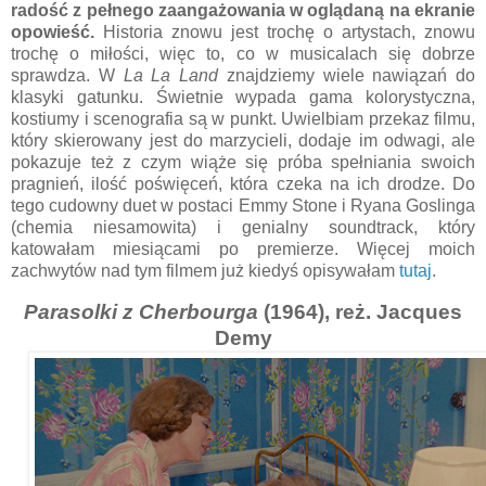
radość z pełnego zaangażowania w oglądaną na ekranie
opowieść.
Historia znowu jest trochę o artystach, znowu
trochę o miłości, więc to, co w musicalach się dobrze
sprawdza. W
La La Land
znajdziemy wiele nawiązań do
klasyki gatunku. Świetnie wypada gama kolorystyczna,
kostiumy i scenografia są w punkt. Uwielbiam przekaz filmu,
który skierowany jest do marzycieli, dodaje im odwagi, ale
pokazuje też z czym wiąże się próba spełniania swoich
pragnień, ilość poświęceń, która czeka na ich drodze. Do
tego cudowny duet w postaci Emmy Stone i Ryana Goslinga
(chemia niesamowita) i genialny soundtrack, który
katowałam miesiącami po premierze. Więcej moich
zachwytów nad tym filmem już kiedyś opisywałam
tutaj
.
Parasolki z Cherbourga
(1964), reż. Jacques
Demy