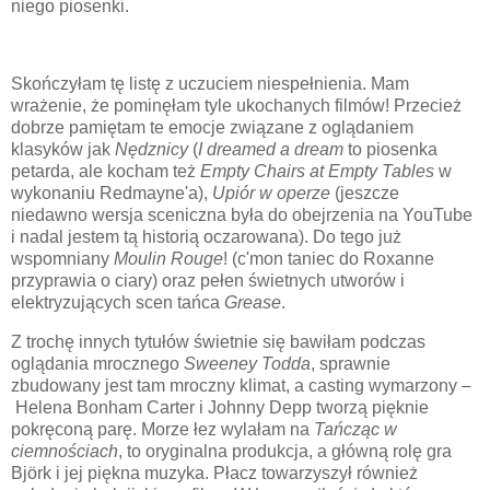
niego piosenki.
Skończyłam tę listę z uczuciem niespełnienia. Mam
wrażenie, że pominęłam tyle ukochanych filmów! Przecież
dobrze pamiętam te emocje związane z oglądaniem
klasyków jak
Nędznicy
(
I dreamed a dream
to piosenka
petarda, ale kocham też
Empty Chairs at Empty Tables
w
wykonaniu Redmayne'a),
Upiór w operze
(jeszcze
niedawno wersja sceniczna była do obejrzenia na YouTube
i nadal jestem tą historią oczarowana). Do tego już
wspomniany
Moulin Rouge
! (c'mon taniec do Roxanne
przyprawia o ciary) oraz pełen świetnych utworów i
elektryzujących scen tańca
Grease
.
Z trochę innych tytułów świetnie się bawiłam podczas
oglądania mrocznego
Sweeney Todda
, sprawnie
zbudowany jest tam mroczny klimat, a casting wymarzony
–
Helena Bonham Carter i Johnny Depp tworzą pięknie
pokręconą parę. Morze łez wylałam na
Tańcząc w
ciemnościach
, to oryginalna produkcja, a główną rolę gra
Björk i jej piękna muzyka. Płacz towarzyszył również