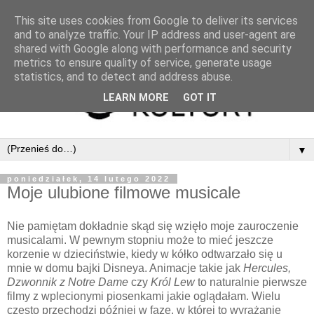
This site uses cookies from Google to deliver its services
and to analyze traffic. Your IP address and user-agent are
shared with Google along with performance and security
metrics to ensure quality of service, generate usage
statistics, and to detect and address abuse.
LEARN MORE
GOT IT
▼
poniedziałek, 14 lutego 2022
Moje ulubione filmowe musicale
Nie pamiętam dokładnie skąd się wzięło moje zauroczenie
musicalami. W pewnym stopniu może to mieć jeszcze
korzenie w dzieciństwie, kiedy w kółko odtwarzało się u
mnie w domu bajki Disneya. Animacje takie jak
Hercules,
Dzwonnik z Notre Dame
czy
Król Lew
to naturalnie pierwsze
filmy z wplecionymi piosenkami jakie oglądałam. Wielu
często przechodzi później w fazę, w której to wyrażanie