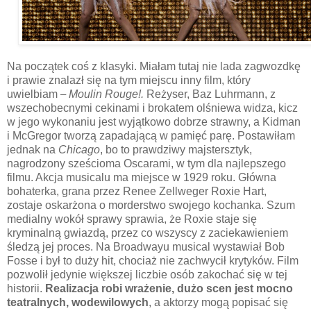
Na początek coś z klasyki. Miałam tutaj nie lada zagwozdkę
i prawie znalazł się na tym miejscu inny film, który
uwielbiam
–
Moulin Rouge!.
Reżyser, Baz Luhrmann, z
wszechobecnymi cekinami i brokatem olśniewa widza, kicz
w jego wykonaniu jest wyjątkowo dobrze strawny, a Kidman
i McGregor tworzą zapadającą w pamięć parę. Postawiłam
jednak na
Chicago
, bo to prawdziwy majstersztyk,
nagrodzony sześcioma Oscarami, w tym dla najlepszego
filmu. Akcja musicalu ma miejsce w 1929 roku. Główna
bohaterka, grana przez Renee Zellweger Roxie Hart,
zostaje oskarżona o morderstwo swojego kochanka. Szum
medialny wokół sprawy sprawia, że Roxie staje się
kryminalną gwiazdą, przez co wszyscy z zaciekawieniem
śledzą jej proces. Na Broadwayu musical wystawiał Bob
Fosse i był to duży hit, chociaż nie zachwycił krytyków. Film
pozwolił jedynie większej liczbie osób zakochać się w tej
historii.
Realizacja robi wrażenie, dużo scen jest mocno
teatralnych, wodewilowych
, a aktorzy mogą popisać się