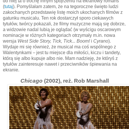
do niej ta o trochę innym spojrzeniu na ekranowy romans
(
tutaj
). Pomyślałam zatem, że na tegoroczne święto ludzi
zakochanych przedstawię listę moich ukochanych filmów z
gatunku musicalu. Ten rok dostarczył sporo ciekawych
tytułów, twórcy pokazali, że filmy muzyczne mają się dobrze,
a widzowie nadal lubią je oglądać (w wyścigu oscarowym
nominacje w różnych kategoriach otrzymały m.in. nowa
wersja
West Side Story, Tick, Tick... Boom!
i
Cyrano
).
Wydaje mi się również, że musical ma coś wspólnego z
Walentynkami
–
jest tu miejsce dla miłości, kiczu i tandety,
którą się albo kupuje albo nie. Mam nadzieję, że któryś z
tytułów zainteresuje nawet i przeciwników śpiewania na
ekranie.
Chicago
(2002), reż. Rob Marshall