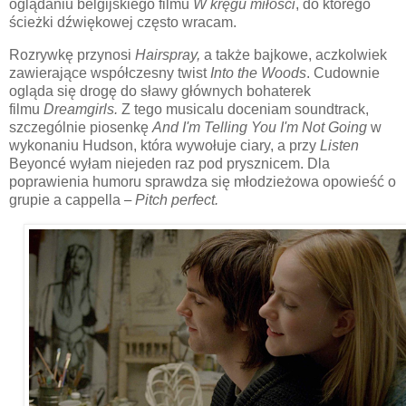
oglądaniu belgijskiego filmu
W kręgu miłości
, do którego
ścieżki dźwiękowej często wracam.
Rozrywkę przynosi
Hairspray,
a także bajkowe, aczkolwiek
zawierające współczesny twist
Into the Woods
. Cudownie
ogląda się drogę do sławy głównych bohaterek
filmu
Dreamgirls.
Z tego musicalu doceniam soundtrack,
szczególnie piosenkę
And I'm Telling You I'm Not Going
w
wykonaniu Hudson, która wywołuje ciary, a przy
Listen
Beyoncé wyłam niejeden raz pod prysznicem. Dla
poprawienia humoru sprawdza się młodzieżowa opowieść o
grupie a cappella
–
Pitch perfect.