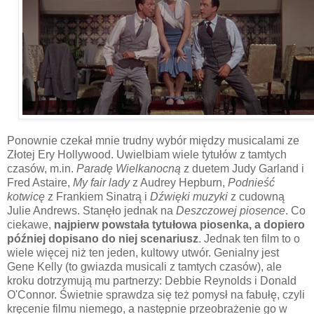
Ponownie czekał mnie trudny wybór między musicalami ze
Złotej Ery Hollywood. Uwielbiam wiele tytułów z tamtych
czasów, m.in.
Paradę Wielkanocną
z duetem Judy Garland i
Fred Astaire,
My fair lady
z Audrey Hepburn,
Podnieść
kotwicę
z Frankiem Sinatrą i
Dźwięki muzyki
z cudowną
Julie Andrews. Stanęło jednak na
Deszczowej piosence
. Co
ciekawe,
najpierw powstała tytułowa piosenka, a dopiero
później dopisano do niej scenariusz
. Jednak ten film to o
wiele więcej niż ten jeden, kultowy utwór. Genialny jest
Gene Kelly (to gwiazda musicali z tamtych czasów), ale
kroku dotrzymują mu partnerzy: Debbie Reynolds i Donald
O'Connor. Świetnie sprawdza się też pomysł na fabułę, czyli
kręcenie filmu niemego, a następnie przeobrażenie go w