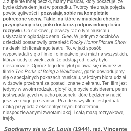
Z zupełnie innej beczki, mamy musical, który pokazuje, że
bycie dziwakiem jest w porządku. Twórcy nie znają pojęcia
powściągliwości i
pozwalają sobie na kompletnie
pokręcone sceny. Takie, na które w musicalu chętnie
przymykamy oko, póki dostarczą odpowiedniej ilości
rozrywki
. Co ciekawe, pierwszy raz o tym musicalu
usłyszałam oglądając serial
Glee
. W jednym z odcinków
dzieciaki postanowiły przenieść
Rocky Horror Picture Show
na deski ich licealnego teatru. To, w jaki sposób
wypowiadali się o filmie i o impakcie jaki miał na wszystkich,
którzy kiedykolwiek czuli, że odstają od reszty było
niesamowite. Oprócz tego ten tytuł pojawia się również w
filmie
The Perks of Being a Wallflower
, gdzie dowiadujemy
się o specjalnych pokazach musicalu, w którym biorą udział
widzowie przebrani za postaci, znane z ekranu. Ten film jest
jedyny w swoim rodzaju, gloryfikuje bycie outsiderem, pełen
jest wpadających w ucho piosenek, które będziemy nucić
jeszcze długo po seansie. Przede wszystkim jest jednak
dziką przygodą z ekscentrycznymi bohaterami,
niespodziewanymi zwrotami akcji i całą masą rozrywkowej
frajdy.
Spotkamy się w St. Louis
(1944), reż. Vincente