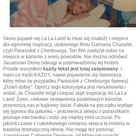
Skoro pojawił się
La La Land
to musi się znaleźć i miejsce
dla ogromnej inspiracji, ulubionego filmu Damiana Chazelle,
czyli
Parasolek z Cherbourga
. Ten film zasłużył sobie na
miejsce w kanonie z wielu powodów. Nie można odmówić
Jacuesowi Demy odwagi w poprowadzeniu tej historii.
Przede wszystkim
każdy tekst jest tutaj zaśpiewany
. I
mam na myśli KAŻDY, nawet pojawienie się listonosza,
który mówi (w przypadku
Parasolek z Cherbourga
śpiewa)
„Dzień dobry”. Oprócz tego kolorystyka jest niesamowita i
widać, że Chazelle mógł czerpać stąd inspirację do
La La
Land
. Żywe, ciekawe zestawienia pastelowych kolorów
przenoszą nas w bajkowy świat. Fabuła na początku wydaje
się typowa dla gatunku
–
pracownica sklepu z parasolkami
poznaje mechanika i rodzi się między nimi uczucie. Po
jakimś czasie z cukierkowego romansu skręca ta historia w
bardziej dramatyczną stronę. Nie mogę też pominąć
zjawiskowej Catherine Denevue, od której nie sposób