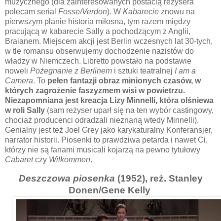
muzycznego (dla zainteresowanych postacią reżysera
polecam serial
Fosse/Verdon
). W
Kabarecie
znowu na
pierwszym planie historia miłosna, tym razem między
pracującą w kabarecie Sally a pochodzącym z Anglii,
Braianem. Miejscem akcji jest Berlin wczesnych lat 30-tych,
w tle romansu obserwujemy dochodzenie nazistów do
władzy w Niemczech. Libretto powstało na podstawie
noweli
Pożegnanie z Berlinem
i sztuki teatralnej
I am a
Camera
. To
pełen fantazji obraz minionych czasów, w
których zagrożenie faszyzmem wisi w powietrzu.
Niezapomniana jest kreacja Lizy Minnelli, która olśniewa
w roli Sally
(sam reżyser uparł się na ten wybór castingowy,
chociaż producenci odradzali nieznaną wtedy Minnelli).
Genialny jest też Joel Grey jako karykaturalny Konferansjer,
narrator historii. Piosenki to prawdziwa petarda i nawet Ci,
którzy nie są fanami musicali kojarzą na pewno tytułowy
Cabaret
czy
Wilkommen
.
Deszczowa piosenka
(1952), reż. Stanley
Donen/Gene Kelly