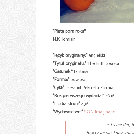
*Piąta pora roku*
N.K. Jemisin
*Język oryginalny:*
angielski
*Tytuł oryginału:*
The Fifth Season
*Gatunek:*
fantasy
*Forma:*
powieść
*Cykl:*
część #1 Pęknięta Ziemia
*Rok pierwszego wydania:*
2016
*Liczba stron:*
436
*Wydawnictwo:*
SQN Imaginatio
- To nie dar, t
- Jeśli czyni nas lepszymi,