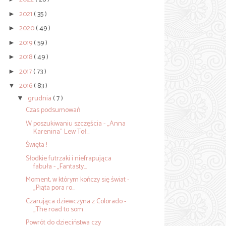
2021
( 35 )
►
2020
( 49 )
►
2019
( 59 )
►
2018
( 49 )
►
2017
( 73 )
►
2016
( 83 )
▼
grudnia
( 7 )
▼
Czas podsumowań
W poszukiwaniu szczęścia - „Anna
Karenina” Lew Toł...
Święta !
Słodkie futrzaki i niefrapująca
fabuła - „Fantasty...
Moment, w którym kończy się świat -
„Piąta pora ro...
Czarująca dziewczyna z Colorado -
„The road to som...
Powrót do dzieciństwa czy