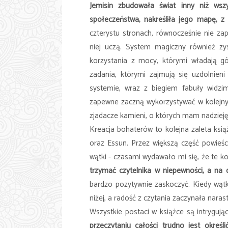
Jemisin zbudowała świat inny niż wszys
społeczeństwa, nakreśliła jego mapę, z
czterystu stronach, równocześnie nie zapo
niej uczą. System magiczny również z
korzystania z mocy, którymi władają gó
zadania, którymi zajmują się uzdolnien
systemie, wraz z biegiem fabuły widzim
zapewne zaczną wykorzystywać w kolejn
zjadacze kamieni, o których mam nadzieję 
Kreacja bohaterów to kolejna zaleta ksią
oraz Essun. Przez większą część powieś
wątki - czasami wydawało mi się, że te k
trzymać czytelnika w niepewności, a na 
bardzo pozytywnie zaskoczyć. Kiedy wątk
niżej, a radość z czytania zaczynała naras
Wszystkie postaci w książce są intrygując
przeczytaniu całości trudno jest okreś