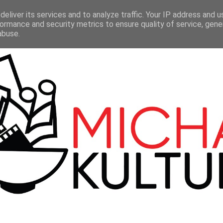
LMY
TEATR
SERIALE
100 BBC
KONTAKT
eliver its services and to analyze traffic. Your IP address and 
ormance and security metrics to ensure quality of service, gen
abuse.