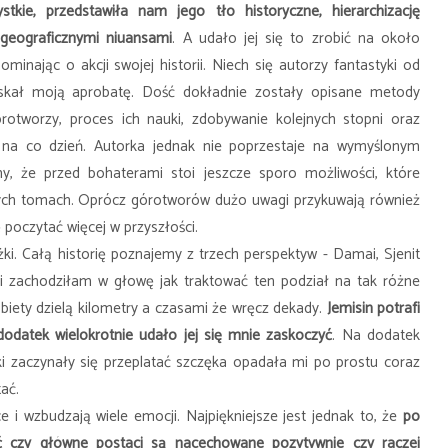
tkie, przedstawiła nam jego tło historyczne, hierarchizację
 geograficznymi niuansami
. A udało jej się to zrobić na około
minając o akcji swojej historii. Niech się autorzy fantastyki od
yskał moją aprobatę. Dość dokładnie zostały opisane metody
rotworzy, proces ich nauki, zdobywanie kolejnych stopni oraz
i na co dzień. Autorka jednak nie poprzestaje na wymyślonym
y, że przed bohaterami stoi jeszcze sporo możliwości, które
ych tomach. Oprócz górotworów dużo uwagi przykuwają również
poczytać więcej w przyszłości.
żki. Całą historię poznajemy z trzech perspektyw - Damai, Sjenit
ci zachodziłam w głowę jak traktować ten podział na tak różne
obiety dzielą kilometry a czasami że wręcz dekady.
Jemisin potrafi
dodatek wielokrotnie udało jej się mnie zaskoczyć
. Na dodatek
i zaczynały się przeplatać szczęka opadała mi po prostu coraz
tać.
e i wzbudzają wiele emocji. Najpiękniejsze jest jednak to, że
po
lić czy główne postaci są nacechowane pozytywnie czy raczej