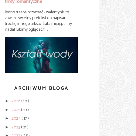
filmy romantyczne
Jedno trzeba przyznać - walentynki to
zawsze świetny pretekst do napisania
trochę innego tekstu. Lata mijają, a my
nadal lubimy oglądać fil...
ARCHIWUM BLOGA
2026
( 10 )
►
2025
( 10 )
►
2024
( 17 )
►
2023
( 21 )
►
2022
( 28 )
►