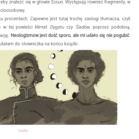
żeby znaleźć się w głowie Essun. Występują również fragmenty, w
zecioosobowy.
tu procentach. Zapewne jest tutaj trochę zasługi tłumacza, czyli
 w tej powieści klimat
Dygotu
czy
Śladów
, poprzez podobną,
rację.
Neologizmów jest dość sporo, ale mi udało się nie pogubić
.
lądałam do słowniczka na końcu książki.
źródło