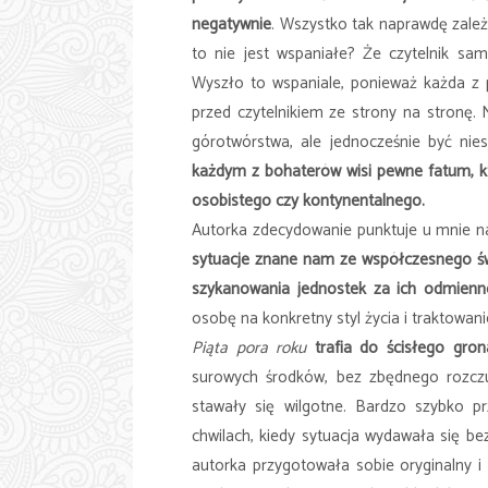
negatywnie
. Wszystko tak naprawdę zależy
to nie jest wspaniałe? Że czytelnik sa
Wyszło to wspaniale, ponieważ każda z 
przed czytelnikiem ze strony na stronę
górotwórstwa, ale jednocześnie być nie
każdym z bohaterów wisi pewne fatum, kt
osobistego czy kontynentalnego.
Autorka zdecydowanie punktuje u mnie n
sytuacje znane nam ze współczesnego ś
szykanowania jednostek za ich odmienn
osobę na konkretny styl życia i traktowan
Piąta pora roku
trafia do ścisłego gro
surowych środków, bez zbędnego rozczul
stawały się wilgotne. Bardzo szybko 
chwilach, kiedy sytuacja wydawała się be
autorka przygotowała sobie oryginalny 