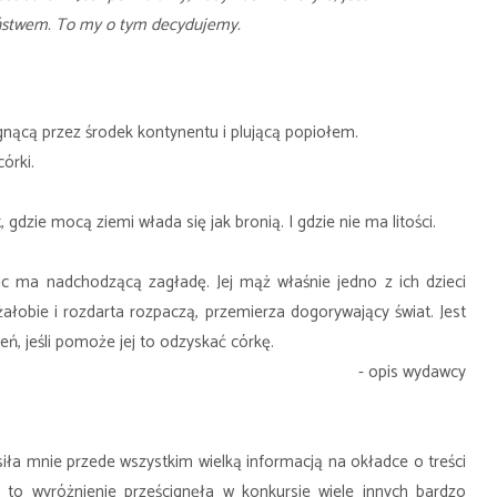
ństwem. To my o tym decydujemy.
nącą przez środek kontynentu i plującą popiołem.
órki.
 gdzie mocą ziemi włada się jak bronią. I gdzie nie ma litości.
ic ma nadchodzącą zagładę. Jej mąż właśnie jedno z ich dzieci
żałobie i rozdarta rozpaczą, przemierza dogorywający świat. Jest
ń, jeśli pomoże jej to odzyskać córkę.
- opis wydawcy
siła mnie przede wszystkim wielką informacją na okładce o treści
 to wyróżnienie prześcignęła w konkursie wiele innych bardzo