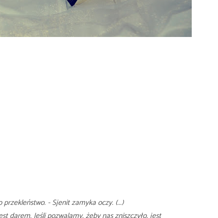
o przekleństwo. - Sjenit zamyka oczy. (...)
 jest darem. Jeśli pozwalamy, żeby nas zniszczyło, jest