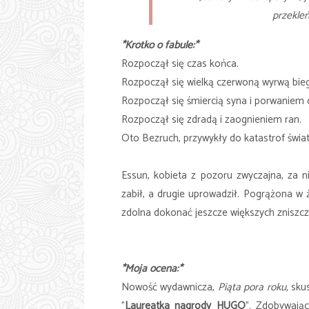
przekle
*Krótko o fabule:*
Rozpoczął się czas końca.
Rozpoczął się wielką czerwoną wyrwą bieg
Rozpoczął się śmiercią syna i porwaniem c
Rozpoczął się zdradą i zaognieniem ran.
Oto Bezruch, przywykły do katastrof świat,
Essun, kobieta z pozoru zwyczajna, za n
zabił, a drugie uprowadził. Pogrążona w 
zdolna dokonać jeszcze większych zniszcze
*Moja ocena:*
Nowość wydawnicza,
Piąta pora roku,
sku
"
Laureatka nagrody HUGO
". Zdobywając