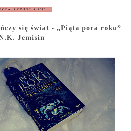
RODA, 7 GRUDNIA 2016
czy się świat - „Piąta pora roku”
N.K. Jemisin