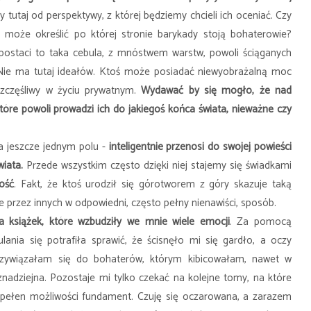
 tutaj od perspektywy, z której będziemy chcieli ich oceniać. Czy
m może określić po której stronie barykady stoją bohaterowie?
postaci to taka cebula, z mnóstwem warstw, powoli ściąganych
. Nie ma tutaj ideałów. Ktoś może posiadać niewyobrażalną moc
szczęśliwy w życiu prywatnym.
Wydawać by się mogło, że nad
óre powoli prowadzi ich do jakiegoś końca świata, nieważne czy
a jeszcze jednym polu -
inteligentnie przenosi do swojej powieści
wiata.
Przede wszystkim często dzięki niej stajemy się świadkami
ość
. Fakt, że ktoś urodził się górotworem z góry skazuje taką
ie przez innych w odpowiedni, często pełny nienawiści, sposób.
na książek, które wzbudziły we mnie wiele emocji
. Za pomocą
ania się potrafiła sprawić, że ścisnęło mi się gardło, a oczy
przywiązałam się do bohaterów, którym kibicowałam, nawet w
znadziejna. Pozostaje mi tylko czekać na kolejne tomy, na które
i pełen możliwości fundament. Czuję się oczarowana, a zarazem