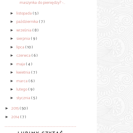
maszynka do pieniędzy? -...
listopada
( 5 )
►
października
( 7 )
►
września
( 8 )
►
sierpnia
( 9 )
►
lipca
( 10 )
►
czerwca
( 6 )
►
maja
( 4 )
►
kwietnia
( 7 )
►
marca
( 6 )
►
lutego
( 9 )
►
stycznia
( 5 )
►
2015
( 50 )
►
2014
( 7 )
►