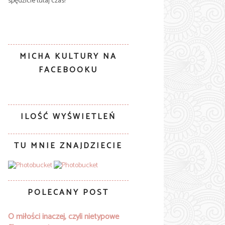
spędzicie tutaj czas!
MICHA KULTURY NA
FACEBOOKU
ILOŚĆ WYŚWIETLEŃ
TU MNIE ZNAJDZIECIE
POLECANY POST
O miłości inaczej, czyli nietypowe