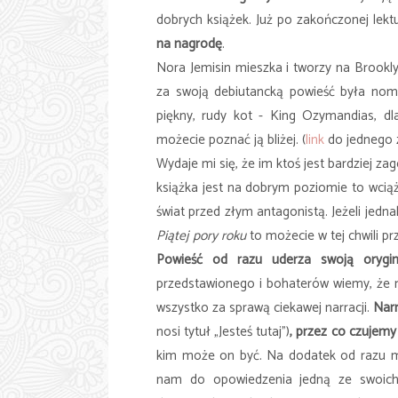
dobrych książek. Już po zakończonej lek
na nagrodę
.
Nora Jemisin mieszka i tworzy na Brookl
za swoją debiutancką powieść była nom
piękny, rudy kot - King Ozymandias, dl
możecie poznać ją bliżej. (
link
do jednego z
Wydaje mi się, że im ktoś jest bardziej za
książka jest na dobrym poziomie to wci
świat przed złym antagonistą. Jeżeli jed
Piątej pory roku
to możecie w tej chwili pr
Powieść od razu uderza swoją orygina
przedstawionego i bohaterów wiemy, że 
wszystko za sprawą ciekawej narracji.
Narr
nosi tytuł „Jesteś tutaj”)
, przez co czujemy
kim może on być. Na dodatek od razu ma
nam do opowiedzenia jedną ze swoich 