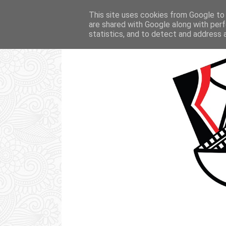
STRONA GŁÓWNA
KSIĄŻKI
FI
This site uses cookies from Google to d
are shared with Google along with perf
statistics, and to detect and address 