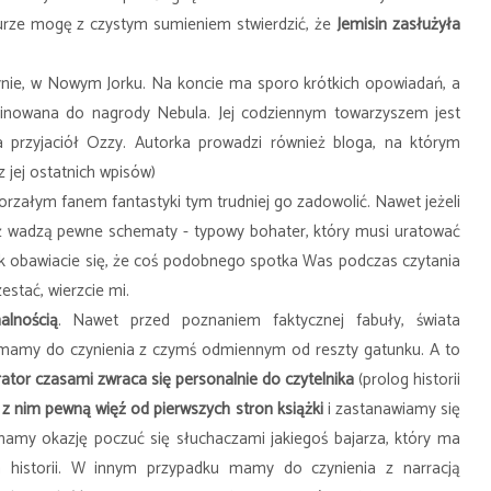
turze mogę z czystym sumieniem stwierdzić, że
Jemisin zasłużyła
ynie, w Nowym Jorku. Na koncie ma sporo krótkich opowiadań, a
inowana do nagrody Nebula. Jej codziennym towarzyszem jest
a przyjaciół Ozzy. Autorka prowadzi również bloga, na którym
 jej ostatnich wpisów)
gorzałym fanem fantastyki tym trudniej go zadowolić. Nawet jeżeli
ąż wadzą pewne schematy - typowy bohater, który musi uratować
nak obawiacie się, że coś podobnego spotka Was podczas czytania
zestać, wierzcie mi.
lnością
. Nawet przed poznaniem faktycznej fabuły, świata
mamy do czynienia z czymś odmiennym od reszty gatunku. A to
ator czasami zwraca się personalnie do czytelnika
(prolog historii
 z nim pewną więź od pierwszych stron książki
i zastanawiamy się
my okazję poczuć się słuchaczami jakiegoś bajarza, który ma
historii. W innym przypadku mamy do czynienia z narracją