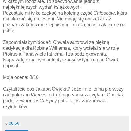
w każdym rozdziale. To zdecydowanie jedno z
najpiękniejszych wydań książkowych!
Pozostaje mi tylko czekać na kolejną część
Chłopców
, która
ma ukazać się na jesieni. Nie mogę się doczekać aż
poznam zakończenie tej historii. I muszę mieć całą serię na
półce!
Zapomniałabym dodać! Chwała autorowi za piękną
dedykację dla Robina Williamsa, który wcielał się w rolę
Piotrusia Pana wiele lat temu. I za podziękowania.
Naprawdę czuć było autentyczność w tym co pan Ćwiek
napisał.
Moja ocena: 8/10
Czytaliście coś Jakuba Ćwieka? Jeżeli nie, to na pierwszy
rzut polecam
Kłamcę
, od którego sama zaczęłam. Chociaż
podejrzewam, że
Chłopcy
potrafią też zaczarować
czytelników.
o
08:56