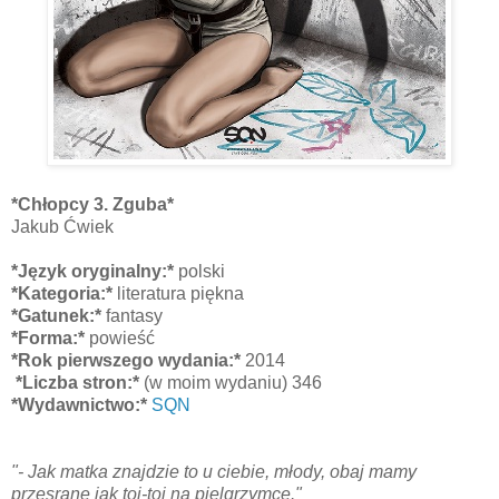
*Chłopcy 3. Zguba*
Jakub Ćwiek
*Język oryginalny:*
polski
*Kategoria:*
literatura piękna
*Gatunek:*
fantasy
*Forma:*
powieść
*Rok pierwszego wydania:*
2014
*Liczba stron:*
(w moim wydaniu) 346
*Wydawnictwo:*
SQN
"
- Jak matka znajdzie to u ciebie, młody, obaj mamy
przesrane jak toi-toi na pielgrzymce.
"