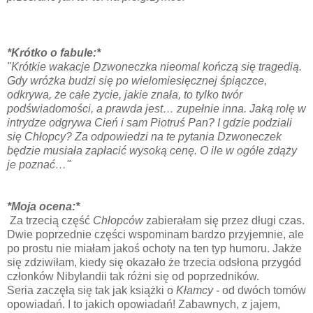
*Krótko o fabule:*
"
Krótkie wakacje Dzwoneczka nieomal kończą się tragedią.
Gdy wróżka budzi się po wielomiesięcznej śpiączce,
odkrywa, że całe życie, jakie znała, to tylko twór
podświadomości, a prawda jest… zupełnie inna. Jaką rolę w
intrydze odgrywa Cień i sam Piotruś Pan? I gdzie podziali
się Chłopcy? Za odpowiedzi na te pytania Dzwoneczek
będzie musiała zapłacić wysoką cenę. O ile w ogóle zdąży
je poznać…"
*Moja ocena:*
Za trzecią część
Chłopców
zabierałam się przez długi czas.
Dwie poprzednie części wspominam bardzo przyjemnie, ale
po prostu nie miałam jakoś ochoty na ten typ humoru. Jakże
się zdziwiłam, kiedy się okazało że trzecia odsłona przygód
członków Nibylandii tak różni się od poprzedników.
Seria zaczęła się tak jak książki o
Kłamcy
- od dwóch tomów
opowiadań. I to jakich opowiadań! Zabawnych, z jajem,