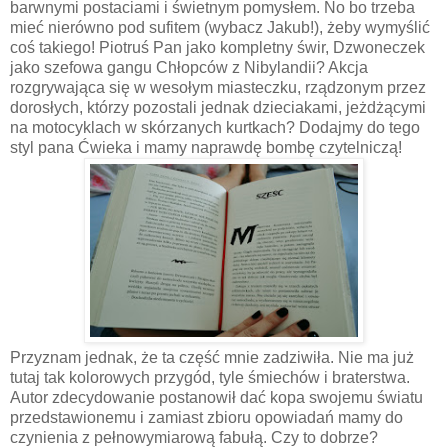
barwnymi postaciami i świetnym pomysłem. No bo trzeba
mieć nierówno pod sufitem (wybacz Jakub!), żeby wymyślić
coś takiego! Piotruś Pan jako kompletny świr, Dzwoneczek
jako szefowa gangu Chłopców z Nibylandii? Akcja
rozgrywająca się w wesołym miasteczku, rządzonym przez
dorosłych, którzy pozostali jednak dzieciakami, jeżdżącymi
na motocyklach w skórzanych kurtkach? Dodajmy do tego
styl pana Ćwieka i mamy naprawdę bombę czytelniczą!
Przyznam jednak, że ta część mnie zadziwiła. Nie ma już
tutaj tak kolorowych przygód, tyle śmiechów i braterstwa.
Autor zdecydowanie postanowił dać kopa swojemu światu
przedstawionemu i zamiast zbioru opowiadań mamy do
czynienia z pełnowymiarową fabułą. Czy to dobrze?