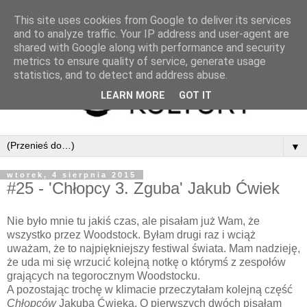
This site uses cookies from Google to deliver its services
and to analyze traffic. Your IP address and user-agent are
shared with Google along with performance and security
metrics to ensure quality of service, generate usage
statistics, and to detect and address abuse.
LEARN MORE
GOT IT
▼
wtorek, 4 sierpnia 2015
#25 - 'Chłopcy 3. Zguba' Jakub Ćwiek
Nie było mnie tu jakiś czas, ale pisałam już Wam, że
wszystko przez Woodstock. Byłam drugi raz i wciąż
uważam, że to najpiękniejszy festiwal świata. Mam nadzieję,
że uda mi się wrzucić kolejną notkę o którymś z zespołów
grających na tegorocznym Woodstocku.
A pozostając trochę w klimacie przeczytałam kolejną część
Chłopców
Jakuba Ćwieka. O pierwszych dwóch pisałam