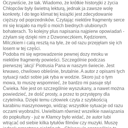
Oczywiście, że tak. Wiadomo, że krótkie historyjki z życia
Chłopców były świetną lekturą, jednak ja zawsze wolę
konkrety. I do tego klimat tej książki jest zdecydowanie
cięższy od poprzedników. Czytając niektóre fragmenty serce
mi się krajało na myśl o moich biednych ulubionych
bohaterach. To kolejny plus napisania najpierw opowiadań -
zżyłam się dzięki nim z Dzwoneczkiem, Kędziorem,
Milczkiem i całą resztą na tyle, że od razu przejęłam się ich
losem w tej części.
Podoba mi się wprowadzenie pewnej dozy mroku w
niektóre fragmenty powieści. Szczególnie podczas
pierwszej 'akcji' Piotrusia Pana w naszym świecie. Jest
krwawo, chwilowo obleśnie, brutalnie. A autor z opisami tych
sytuacji radzi sobie jak ryba w wodzie. Skoro już o tym
mowa, to muszę wspomnieć, że bardzo mi pasuje styl
Ćwieka. Nie jest on szczególnie wyszukany, a nawet można
powiedzieć, że dość prosty, a przez to przystępny dla
czytelnika. Dzięki temu człowiek czyta z szybkością
karabinu maszynowego, widząc wszystkie sytuacje od razu
oczami wyobraźni. Uwielbiam również wszelkie nawiązania
do popkultury - już w
Kłamcy
było widać, że autor lubi
wtrącać od siebie kilka tytułów filmów czy muzyki. Muszę