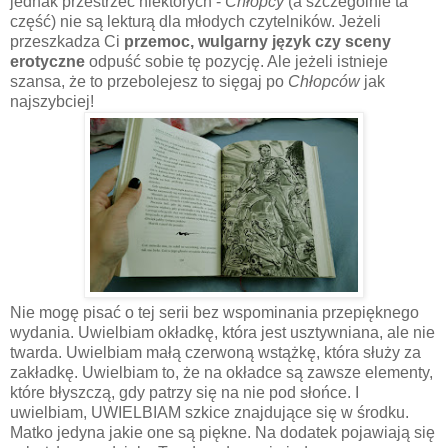
jednak przestrzec niektórych -
Chłopcy
(a szczególnie ta
część) nie są lekturą dla młodych czytelników. Jeżeli
przeszkadza Ci
przemoc, wulgarny język czy sceny
erotyczne
odpuść sobie tę pozycję. Ale jeżeli istnieje
szansa, że to przebolejesz to sięgaj po
Chłopców
jak
najszybciej!
Nie mogę pisać o tej serii bez wspominania przepięknego
wydania. Uwielbiam okładkę, która jest usztywniana, ale nie
twarda. Uwielbiam małą czerwoną wstążkę, która służy za
zakładkę. Uwielbiam to, że na okładce są zawsze elementy,
które błyszczą, gdy patrzy się na nie pod słońce. I
uwielbiam, UWIELBIAM szkice znajdujące się w środku.
Matko jedyna jakie one są piękne. Na dodatek pojawiają się