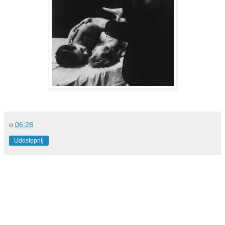
o
06:28
Udostępnij