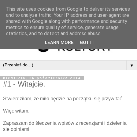
This site uses cookies from Google to deliver its services
and to analyze traffic. Your IP address and user-agent are
shared with Google along with performance and security
metrics to ensure quality of service, generate usage
statistics, and to detect and address abuse.
LEARN MORE
GOT IT
▼
niedziela, 26 października 2014
#1 - Witajcie.
Stwierdziłam, że miło będzie na początku się przywitać.
Więc witam.
Zapraszam do śledzenia wpisów z recenzjami i dzielenia
się opiniami.