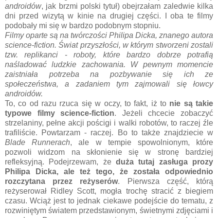
androidów
, jak brzmi polski tytuł) obejrzałam zaledwie kilka
dni przed wizytą w kinie na drugiej części. I oba te filmy
podobały mi się w bardzo podobnym stopniu.
Filmy oparte są na twórczości Philipa Dicka, znanego autora
science-fiction. Świat przyszłości, w którym stworzeni zostali
tzw. replikanci - roboty, które bardzo dobrze potrafią
naśladować ludzkie zachowania. W pewnym momencie
zaistniała potrzeba na pozbywanie się ich ze
społeczeństwa, a zadaniem tym zajmowali się łowcy
androidów.
To, co od razu rzuca się w oczy, to fakt, iż to
nie są takie
typowe filmy science-fiction
. Jeżeli chcecie zobaczyć
strzelaniny, pełne akcji pościgi i walki robotów, to raczej źle
trafiliście. Powtarzam - raczej. Bo to także znajdziecie w
Blade Runnerach
, ale w tempie spowolnionym, które
pozwoli widzom na skłonienie się w stronę bardziej
refleksyjną. Podejrzewam, że
duża tutaj zasługa prozy
Philipa Dicka, ale też tego, że została odpowiednio
rozczytana przez reżyserów
. Pierwsza część, którą
reżyserował Ridley Scott, mogła trochę stracić z biegiem
czasu. Wciąż jest to jednak ciekawe podejście do tematu, z
rozwiniętym światem przedstawionym, świetnymi zdjęciami i