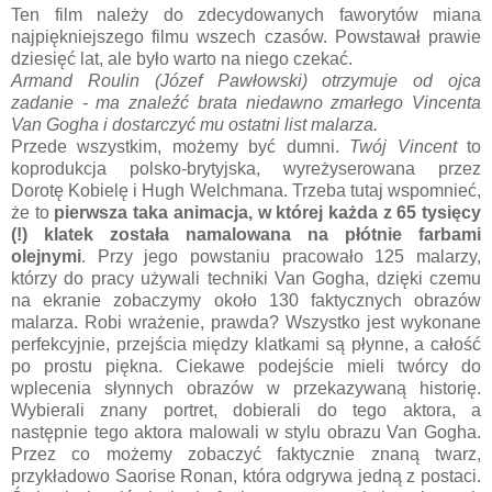
Ten film należy do zdecydowanych faworytów miana
najpiękniejszego filmu wszech czasów. Powstawał prawie
dziesięć lat, ale było warto na niego czekać.
Armand Roulin (Józef Pawłowski) otrzymuje od ojca
zadanie - ma znaleźć brata niedawno zmarłego Vincenta
Van Gogha i dostarczyć mu ostatni list malarza.
Przede wszystkim, możemy być dumni.
Twój Vincent
to
koprodukcja polsko-brytyjska, wyreżyserowana przez
Dorotę Kobielę i Hugh Welchmana. Trzeba tutaj wspomnieć,
że to
pierwsza taka animacja, w której każda z 65 tysięcy
(!) klatek została namalowana na płótnie farbami
olejnymi
. Przy jego powstaniu pracowało 125 malarzy,
którzy do pracy używali techniki Van Gogha, dzięki czemu
na ekranie zobaczymy około 130 faktycznych obrazów
malarza. Robi wrażenie, prawda? Wszystko jest wykonane
perfekcyjnie, przejścia między klatkami są płynne, a całość
po prostu piękna. Ciekawe podejście mieli twórcy do
wplecenia słynnych obrazów w przekazywaną historię.
Wybierali znany portret, dobierali do tego aktora, a
następnie tego aktora malowali w stylu obrazu Van Gogha.
Przez co możemy zobaczyć faktycznie znaną twarz,
przykładowo Saorise Ronan, która odgrywa jedną z postaci.