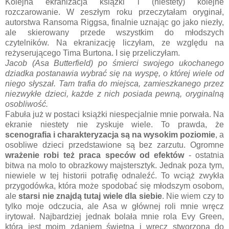
Kolejna ekranizacja książki i (niestety) kolejne
rozczarowanie. W zeszłym roku przeczytałam oryginał,
autorstwa Ransoma Riggsa, finalnie uznając go jako niezły,
ale skierowany przede wszystkim do młodszych
czytelników. Na ekranizację liczyłam, ze względu na
reżyserującego Tima Burtona. I się przeliczyłam.
Jacob (Asa Butterfield) po śmierci swojego ukochanego
dziadka postanawia wybrać się na wyspę, o której wiele od
niego słyszał. Tam trafia do miejsca, zamieszkanego przez
niezwykłe dzieci, każde z nich posiada pewną, oryginalną
osobliwość.
Fabuła już w postaci książki niespecjalnie mnie porwała. Na
ekranie niestety nie zyskuje wiele. To prawda, że
scenografia i charakteryzacja są na wysokim poziomie
, a
osobliwe dzieci przedstawione są bez zarzutu. Ogromne
wrażenie robi też praca speców od efektów
- ostatnia
bitwa na molo to obrazkowy majstersztyk. Jednak poza tym,
niewiele w tej historii potrafię odnaleźć. To wciąż zwykła
przygodówka, która może spodobać się młodszym osobom,
ale
starsi nie znajdą tutaj wiele dla siebie
. Nie wiem czy to
tylko moje odczucia, ale Asa w głównej roli mnie wręcz
irytował. Najbardziej jednak bolała mnie rola Evy Green,
która jest moim zdaniem świetna i wręcz stworzona do