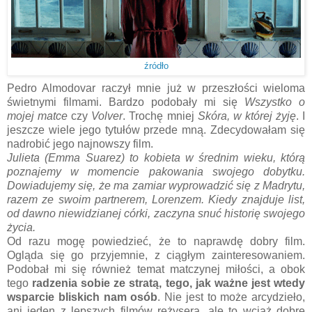
źródło
Pedro Almodovar raczył mnie już w przeszłości wieloma
świetnymi filmami. Bardzo podobały mi się
Wszystko o
mojej matce
czy
Volver
. Trochę mniej
Skóra, w której żyję
. I
jeszcze wiele jego tytułów przede mną. Zdecydowałam się
nadrobić jego najnowszy film.
Julieta (Emma Suarez) to kobieta w średnim wieku, którą
poznajemy w momencie pakowania swojego dobytku.
Dowiadujemy się, że ma zamiar wyprowadzić się z Madrytu,
razem ze swoim partnerem, Lorenzem. Kiedy znajduje list,
od dawno niewidzianej córki, zaczyna snuć historię swojego
życia.
Od razu mogę powiedzieć, że to naprawdę dobry film.
Ogląda się go przyjemnie, z ciągłym zainteresowaniem.
Podobał mi się również temat matczynej miłości, a obok
tego
radzenia sobie ze stratą, tego, jak ważne jest wtedy
wsparcie bliskich nam osób
. Nie jest to może arcydzieło,
ani jeden z lepszych filmów reżysera, ale to wciąż dobre