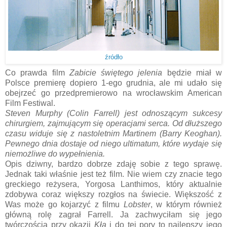
źródło
Co prawda film
Zabicie świętego jelenia
będzie miał w
Polsce premierę dopiero 1-ego grudnia, ale mi udało się
obejrzeć go przedpremierowo na wrocławskim American
Film Festiwal.
Steven Murphy (Colin Farrell) jest odnoszącym sukcesy
chirurgiem, zajmującym się operacjami serca. Od dłuższego
czasu widuje się z nastoletnim Martinem (Barry Keoghan).
Pewnego dnia dostaje od niego ultimatum, które wydaje się
niemożliwe do wypełnienia.
Opis dziwny, bardzo dobrze zdaję sobie z tego sprawę.
Jednak taki właśnie jest też film. Nie wiem czy znacie tego
greckiego reżysera, Yorgosa Lanthimos, który aktualnie
zdobywa coraz większy rozgłos na świecie. Większość z
Was może go kojarzyć z filmu
Lobster
, w którym również
główną rolę zagrał Farrell. Ja zachwyciłam się jego
twórczością przy okazji
Kła
i do tej pory to najlepszy jego