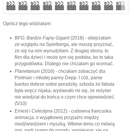
Oprócz tego widziałam:
BFG: Bardzo Fajny Gigant
(2016) - obejrzałam
ze względu na Spielberga, ale muszę przyznać,
że się na nim wynudziłam. Z drugiej strony, to
film dla dzieci i może tym się podoba, bo to taka
przygodówka. Dlatego nie chciałam go oceniać.
Planetarium
(2016) - chciałam zobaczyć dla
Portman i młodej panny Depp. I cóż, panie
bardzo dobrze sobie poradziły, szkoda że fabuła
była wręcz nijaka, wydawało mi się, że reżyser
nie wiedział do końca o czym chce opowiedzieć.
(5/10)
Ernest i Celestyna
(2012) - cudowna francuska
animacja, o wyjątkowej przyjaźni między
niedźwiedziem i myszką. Wbrew temu co mówią
inni, parli razem do przodu, wspierając się na