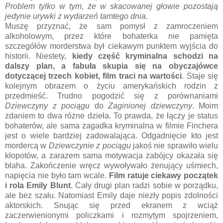
Problem tylko w tym, że w skacowanej głowie pozostają
jedynie urywki z wydarzeń tamtego dnia.
Muszę przyznać, że sam pomysł z zamroczeniem
alkoholowym, przez które bohaterka nie pamięta
szczegółów morderstwa był ciekawym punktem wyjścia do
historii. Niestety,
kiedy część kryminalna schodzi na
dalszy plan, a fabuła skupia się na obyczajówce
dotyczącej trzech kobiet, film traci na wartości
. Staje się
kolejnym obrazem o życiu amerykańskich rodzin z
przedmieść. Trudno pogodzić się z porównaniami
Dziewczyny z pociągu
do
Zaginionej dziewczyny
. Moim
zdaniem to dwa różne dzieła. To prawda, że łączy je status
bohaterów, ale sama zagadka kryminalna w filmie Finchera
jest o wiele bardziej zadowalająca. Odgadnięcie kto jest
mordercą w
Dziewczynie z pociągu
jakoś nie sprawiło wielu
kłopotów, a zarazem sama motywacja zabójcy okazała się
błaha. Zakończenie wręcz wywoływało żenujący uśmiech,
napięcia nie było tam wcale.
Film ratuje ciekawy początek
i rola Emily Blunt
. Cały drugi plan radzi sobie w porządku,
ale bez szału. Natomiast Emily daje niezły popis zdolności
aktorskich. Snując się przed ekranem z wciąż
zaczerwienionymi policzkami i rozmytym spojrzeniem,