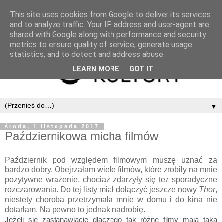
This site uses cookies from Google to deliver its services
and to analyze traffic. Your IP address and user-agent are
shared with Google along with performance and security
metrics to ensure quality of service, generate usage
statistics, and to detect and address abuse.
LEARN MORE
GOT IT
▼
środa, 1 listopada 2017
Październikowa micha filmów
Październik pod względem filmowym muszę uznać za
bardzo dobry. Obejrzałam wiele filmów, które zrobiły na mnie
pozytywne wrażenie, chociaż zdarzyły się też sporadyczne
rozczarowania. Do tej listy miał dołączyć jeszcze nowy
Thor
,
niestety choroba przetrzymała mnie w domu i do kina nie
dotarłam. Na pewno to jednak nadrobię.
Jeżeli się zastanawiacie dlaczego tak różne filmy mają taką