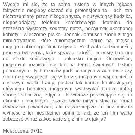
Wydaje mi się, że ta sama historia w innych rękach
faktycznie mogłaby okazać się pretensjonalna - ach, ten
niezrozumiany przez nikogo artysta, nieużywający budzika,
nieposiadający telefonu komórkowego, któremu do
szczęścia wystarczy sekretny notes, pocałunek ukochanej
kobiety i wieczorne piwko. Jednak Jarmusch zrobił z tego
mini-arcydzieło, które automatycznie ląduje na miejscu
mojego ulubionego filmu reżysera. Pochwała codzienności,
procesu tworzenia, który sprawia radość i liczy się bardziej
od efektu końcowego i poklasku innych. Oczywiście,
mogłabym rozpisać się też na temat świetnych historii
pobocznych - tych rozmów podsłuchanych w autobusie czy
scen rozgrywających się w barze, mogłabym wspomnieć o
ciekawym wątku Laury, postaci tak bardzo kontrastującej
głównego bohatera, mogłabym wychwalać bardzo dobrą
stronę techniczną, zdjęcia i te wiersze pojawiające się na
ekranie i mogłabym jeszcze wiele miłych słów na temat
Patersona
powiedzieć, ale najważniejsze co powinniście
wynieść z tej nieskładnej opinii to fakt, że ten film warto
zobaczyć. A nuż zakochacie się z nim tak jak ja?
Moja ocena: 9+/10