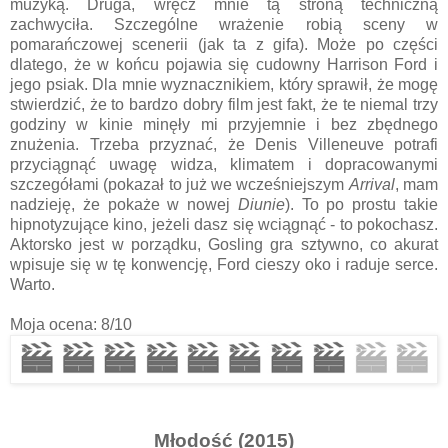
muzyką. Druga, wręcz mnie tą stroną techniczną
zachwyciła. Szczególne wrażenie robią sceny w
pomarańczowej scenerii (jak ta z gifa). Może po części
dlatego, że w końcu pojawia się cudowny Harrison Ford i
jego psiak. Dla mnie wyznacznikiem, który sprawił, że mogę
stwierdzić, że to bardzo dobry film jest fakt, że te niemal trzy
godziny w kinie minęły mi przyjemnie i bez zbędnego
znużenia. Trzeba przyznać, że Denis Villeneuve potrafi
przyciągnąć uwagę widza, klimatem i dopracowanymi
szczegółami (pokazał to już we wcześniejszym
Arrival
, mam
nadzieję, że pokaże w nowej
Diunie
). To po prostu takie
hipnotyzujące kino, jeżeli dasz się wciągnąć - to pokochasz.
Aktorsko jest w porządku, Gosling gra sztywno, co akurat
wpisuje się w tę konwencję, Ford cieszy oko i raduje serce.
Warto.
Moja ocena: 8/10
Młodość (2015)