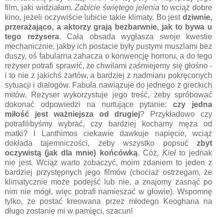
film, jaki widziałam.
Zabicie świętego jelenia
to wciąż dobre
kino, jeżeli oczywiście lubicie takie klimaty. Bo jest
dziwnie,
przerażająco, a aktorzy grają bezbarwnie, jak to bywa u
tego reżysera
. Cała obsada wygłasza swoje kwestie
mechanicznie, jakby ich postacie były pustymi muszlami bez
duszy, oś fabularna zahacza o konwencję horroru, a do tego
reżyser potrafi sprawić, że chwilami zaśmiejemy się głośno -
i to nie z jakichś żartów, a bardziej z nadmiaru pokręconych
sytuacji i dialogów. Fabuła nawiązuje do jednego z greckich
mitów. Reżyser wykorzystuje jego treść, żeby spróbować
dokonać odpowiedzi na nurtujące pytanie:
czy jedna
miłość jest ważniejsza od drugiej
? Przykładowo czy
potrafilibyśmy wybrać, czy bardziej kochamy męża od
matki? I Lanthimos ciekawie dawkuje napięcie, wciąż
dokłada tajemniczości, żeby wszystko popsuć
zbyt
oczywistą (jak dla mnie) końcówką
. Cóż,
Kieł
to jednak
nie jest. Wciąż warto zobaczyć, moim zdaniem to jeden z
bardziej przystępnych jego filmów (chociaż ostrzegam, że
klimatycznie może podejść lub nie, a znajomy zasnąć po
nim nie mógł, więc potrafi namieszać w głowie). Wspomnę
tylko, że postać kreowana przez młodego Keoghana na
długo zostanie mi w pamięci, szacun!