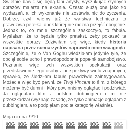
Świetnie bawić się będą fani artysty, wyszukując słynnych
obrazów malarza na ekranie. Często służą one jako tło
wydarzeń, a ich wykonanie nie zostawia nic do życzenia.
Dobrze, czyli wiemy już że warstwa techniczna to
prawdziwa perełka, obok której nie można przejść obojętnie.
Jednak to, co mnie szczególnie zaskoczyło, to fabuła.
Myślałam, że to będzie tylko pretekst, żeby pokazać te
wszystkie obrazy. Zdziwiłam się więc, kiedy
historia
napisana przez scenarzystów naprawdę mnie wciągnęła
.
Szczególnie, że o Van Goghu wiedziałam jedynie tyle, że
obciął sobie ucho i prawdopodobnie popełnił samobójstwo.
Poznanie więc tych wszystkich spekulacji oraz
przedstawienie jego osoby z perspektywy wielu znajomych,
sprawiło, że śledziłam fabułę prawdziwie zaintrygowana.
Możecie więc być pewni, że
Twój Vincent
to film, z którego
możemy być dumni i który powinniśmy oglądać i podziwiać.
Ja oglądałam film z polskim dubbingiem i mi nie
przeszkadzał (wyznaję zasadę, że tylko animacje oglądam z
dubbingiem, a to podpięłam pod tę kategorię właśnie).
Moja ocena: 9/10