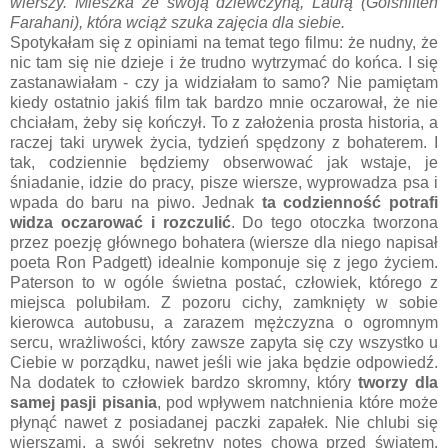
wierszy. Mieszka ze swoją dziewczyną, Laurą (Golshifteh
Farahani), która wciąż szuka zajęcia dla siebie.
Spotykałam się z opiniami na temat tego filmu: że nudny, że
nic tam się nie dzieje i że trudno wytrzymać do końca. I się
zastanawiałam - czy ja widziałam to samo? Nie pamiętam
kiedy ostatnio jakiś film tak bardzo mnie oczarował, że nie
chciałam, żeby się kończył. To z założenia prosta historia, a
raczej taki urywek życia, tydzień spędzony z bohaterem. I
tak, codziennie będziemy obserwować jak wstaje, je
śniadanie, idzie do pracy, pisze wiersze, wyprowadza psa i
wpada do baru na piwo. Jednak
ta codzienność potrafi
widza oczarować i rozczulić
. Do tego otoczka tworzona
przez poezję głównego bohatera (wiersze dla niego napisał
poeta Ron Padgett) idealnie komponuje się z jego życiem.
Paterson to w ogóle świetna postać, człowiek, którego z
miejsca polubiłam. Z pozoru cichy, zamknięty w sobie
kierowca autobusu, a zarazem mężczyzna o ogromnym
sercu, wrażliwości, który zawsze zapyta się czy wszystko u
Ciebie w porządku, nawet jeśli wie jaka będzie odpowiedź.
Na dodatek to człowiek bardzo skromny, który
tworzy dla
samej pasji pisania
, pod wpływem natchnienia które może
płynąć nawet z posiadanej paczki zapałek. Nie chlubi się
wierszami, a swój sekretny notes chowa przed światem.