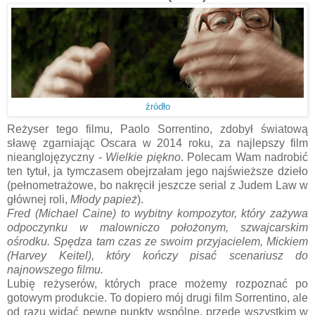
źródło
Reżyser tego filmu, Paolo Sorrentino, zdobył światową
sławę zgarniając Oscara w 2014 roku, za najlepszy film
nieanglojęzyczny -
Wielkie piękno
. Polecam Wam nadrobić
ten tytuł, ja tymczasem obejrzałam jego najświeższe dzieło
(pełnometrażowe, bo nakręcił jeszcze serial z Judem Law w
głównej roli,
Młody papież
).
Fred (Michael Caine) to wybitny kompozytor, który zażywa
odpoczynku w malowniczo położonym, szwajcarskim
ośrodku. Spędza tam czas ze swoim przyjacielem, Mickiem
(Harvey Keitel), który kończy pisać scenariusz do
najnowszego filmu.
Lubię reżyserów, których prace możemy rozpoznać po
gotowym produkcie. To dopiero mój drugi film Sorrentino, ale
od razu widać pewne punkty wspólne, przede wszystkim w