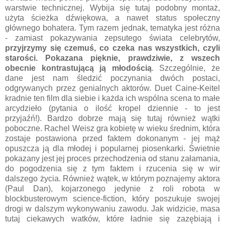
warstwie technicznej. Wybija się tutaj podobny montaż,
użyta ścieżka dźwiękowa, a nawet status społeczny
głównego bohatera. Tym razem jednak, tematyka jest różna
- zamiast pokazywania zepsutego świata celebrytów,
przyjrzymy się czemuś, co czeka nas wszystkich, czyli
starości. Pokazana pięknie, prawdziwie, z wszech
obecnie kontrastującą ją młodością
. Szczególnie, że
dane jest nam śledzić poczynania dwóch postaci,
odgrywanych przez genialnych aktorów. Duet Caine-Keitel
kradnie ten film dla siebie i każda ich wspólna scena to małe
arcydzieło (pytania o ilość kropel dziennie - to jest
przyjaźń!). Bardzo dobrze mają się tutaj również wątki
poboczne. Rachel Weisz gra kobietę w wieku średnim, która
zostaje postawiona przed faktem dokonanym - jej mąż
opuszcza ją dla młodej i popularnej piosenkarki. Świetnie
pokazany jest jej proces przechodzenia od stanu załamania,
do pogodzenia się z tym faktem i rzucenia się w wir
dalszego życia. Również wątek, w którym poznajemy aktora
(Paul Dan), kojarzonego jedynie z roli robota w
blockbusterowym science-fiction, który poszukuje swojej
drogi w dalszym wykonywaniu zawodu. Jak widzicie, masa
tutaj ciekawych watków, które ładnie się zazębiają i