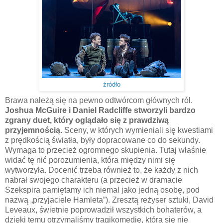
źródło
Brawa należą się na pewno odtwórcom głównych ról.
Joshua McGuire i Daniel Radcliffe stworzyli bardzo
zgrany duet, który oglądało się z prawdziwą
przyjemnością
. Sceny, w których wymieniali się kwestiami
z prędkością światła, były dopracowane co do sekundy.
Wymaga to przecież ogromnego skupienia. Tutaj właśnie
widać tę nić porozumienia, która między nimi się
wytworzyła. Docenić trzeba również to, że każdy z nich
nabrał swojego charakteru (a przecież w dramacie
Szekspira pamiętamy ich niemal jako jedną osobę, pod
nazwą „przyjaciele Hamleta”). Zresztą reżyser sztuki, David
Leveaux, świetnie poprowadził wszystkich bohaterów, a
dzięki temu otrzymaliśmy tragikomedię, która się nie