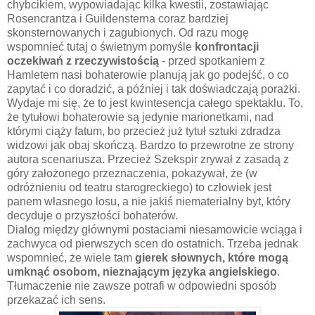
chybcikiem, wypowiadając kilka kwestii, zostawiając
Rosencrantza i Guildensterna coraz bardziej
skonsternowanych i zagubionych. Od razu mogę
wspomnieć tutaj o świetnym pomyśle
konfrontacji
oczekiwań z rzeczywistością
- przed spotkaniem z
Hamletem nasi bohaterowie planują jak go podejść, o co
zapytać i co doradzić, a później i tak doświadczają porażki.
Wydaje mi się, że to jest kwintesencja całego spektaklu. To,
że tytułowi bohaterowie są jedynie marionetkami, nad
którymi ciąży fatum, bo przecież już tytuł sztuki zdradza
widzowi jak obaj skończą. Bardzo to przewrotne ze strony
autora scenariusza. Przecież Szekspir zrywał z zasadą z
góry założonego przeznaczenia, pokazywał, że (w
odróżnieniu od teatru starogreckiego) to człowiek jest
panem własnego losu, a nie jakiś niematerialny byt, który
decyduje o przyszłości bohaterów.
Dialog między głównymi postaciami niesamowicie wciąga i
zachwyca od pierwszych scen do ostatnich. Trzeba jednak
wspomnieć, że wiele tam
gierek słownych, które mogą
umknąć osobom, nieznającym języka angielskiego
.
Tłumaczenie nie zawsze potrafi w odpowiedni sposób
przekazać ich sens.