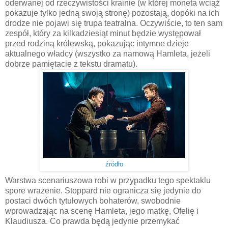
oderwanej od rzeczywistości krainie (w której moneta wciąż
pokazuje tylko jedną swoją stronę) pozostają, dopóki na ich
drodze nie pojawi się trupa teatralna. Oczywiście, to ten sam
zespół, który za kilkadziesiąt minut będzie występował
przed rodziną królewską, pokazując intymne dzieje
aktualnego władcy (wszystko za namową Hamleta, jeżeli
dobrze pamiętacie z tekstu dramatu).
źródło
Warstwa scenariuszowa robi w przypadku tego spektaklu
spore wrażenie. Stoppard nie ogranicza się jedynie do
postaci dwóch tytułowych bohaterów, swobodnie
wprowadzając na scenę Hamleta, jego matkę, Ofelię i
Klaudiusza. Co prawda będą jedynie przemykać