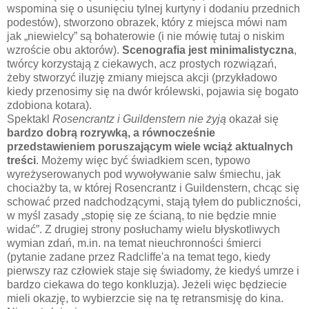
wspomina się o usunięciu tylnej kurtyny i dodaniu przednich
podestów), stworzono obrazek, który z miejsca mówi nam
jak „niewielcy” są bohaterowie (i nie mówię tutaj o niskim
wzroście obu aktorów).
Scenografia jest minimalistyczna
,
twórcy korzystają z ciekawych, acz prostych rozwiązań,
żeby stworzyć iluzję zmiany miejsca akcji (przykładowo
kiedy przenosimy się na dwór królewski, pojawia się bogato
zdobiona kotara).
Spektakl
Rosencrantz i Guildenstern nie żyją
okazał się
bardzo dobrą rozrywką, a równocześnie
przedstawieniem poruszającym wiele wciąż aktualnych
treści
. Możemy więc być świadkiem scen, typowo
wyreżyserowanych pod wywoływanie salw śmiechu, jak
chociażby ta, w której Rosencrantz i Guildenstern, chcąc się
schować przed nadchodzącymi, stają tyłem do publiczności,
w myśl zasady „stopię się ze ścianą, to nie będzie mnie
widać”. Z drugiej strony posłuchamy wielu błyskotliwych
wymian zdań, m.in. na temat nieuchronności śmierci
(pytanie zadane przez Radcliffe'a na temat tego, kiedy
pierwszy raz człowiek staje się świadomy, że kiedyś umrze i
bardzo ciekawa do tego konkluzja). Jeżeli więc będziecie
mieli okazję, to wybierzcie się na tę retransmisję do kina.