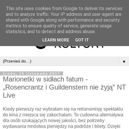
This site uses cookies from Google to deliver its services
and to analyze traffic. Your IP address and user-agent are
shared with Google along with performance and security
metrics to ensure quality of service, generate usage
statistics, and to detect and address abuse.
LEARN MORE
GOT IT
▼
środa, 15 listopada 2017
Marionetki w sidłach fatum -
„Rosencrantz i Guildenstern nie żyją” NT
Live
Kiedy pierwszy raz wybrałam się na retransmisję spektaklu
do kina z miejsca się zakochałam. To cudowna alternatywa
dla osób szukających nowej jakości, bez potrzeby
wydawania mnóstwa pieniędzy na podróże i bilety. Dzięki