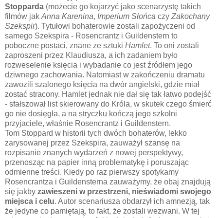
Stopparda
(możecie go kojarzyć jako scenarzystę takich
filmów jak
Anna Karenina
,
Imperium Słońca
czy
Zakochany
Szekspir
). Tytułowi bohaterowie zostali zapożyczeni od
samego Szekspira - Rosencrantz i Guildenstern to
poboczne postaci, znane ze sztuki
Hamlet
. To oni zostali
zaproszeni przez Klaudiusza, a ich zadaniem było
rozweselenie księcia i wybadanie co jest źródłem jego
dziwnego zachowania. Natomiast w zakończeniu dramatu
zawozili szalonego księcia na dwór angielski, gdzie miał
zostać stracony. Hamlet jednak nie dał się tak łatwo podejść
- sfałszował list skierowany do Króla, w skutek czego śmierć
go nie dosięgła, a na stryczku kończą jego szkolni
przyjaciele, właśnie Rosencrantz i Guildenstern.
Tom Stoppard w historii tych dwóch bohaterów, lekko
zarysowanej przez Szekspira, zauważył szansę na
rozpisanie znanych wydarzeń z nowej perspektywy,
przenosząc na papier inną problematykę i poruszając
odmienne treści. Kiedy po raz pierwszy spotykamy
Rosencrantza i Guildensterna zauważymy, że obaj znajdują
się jakby
zawieszeni w przestrzeni, nieświadomi swojego
miejsca i celu
. Autor scenariusza obdarzył ich amnezją, tak
że jedyne co pamiętają, to fakt, że zostali wezwani. W tej