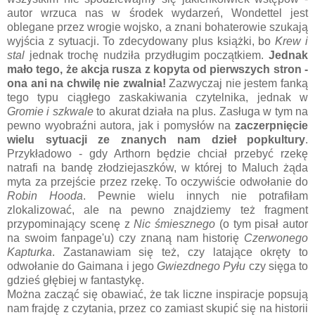
autor wrzuca nas w środek wydarzeń, Wondettel jest
oblegane przez wrogie wojsko, a znani bohaterowie szukają
wyjścia z sytuacji. To zdecydowany plus książki, bo
Krew i
stal
jednak trochę nudziła przydługim początkiem.
Jednak
mało tego, że akcja rusza z kopyta od pierwszych stron -
ona ani na chwilę nie zwalnia!
Zazwyczaj nie jestem fanką
tego typu ciągłego zaskakiwania czytelnika, jednak w
Gromie i szkwale
to akurat działa na plus. Zasługa w tym na
pewno wyobraźni autora, jak i pomysłów na
zaczerpnięcie
wielu sytuacji ze znanych nam dzieł popkultury
.
Przykładowo - gdy Arthorn będzie chciał przebyć rzekę
natrafi na bandę złodziejaszków, w której to Maluch żąda
myta za przejście przez rzekę. To oczywiście odwołanie do
Robin Hooda
. Pewnie wielu innych nie potrafiłam
zlokalizować, ale na pewno znajdziemy też fragment
przypominający scenę z
Nic śmiesznego
(o tym pisał autor
na swoim fanpage'u) czy znaną nam historię
Czerwonego
Kapturka
. Zastanawiam się też, czy latające okręty to
odwołanie do Gaimana i jego
Gwiezdnego Pyłu
czy sięga to
gdzieś głębiej w fantastykę.
Można zacząć się obawiać, że tak liczne inspiracje popsują
nam frajdę z czytania, przez co zamiast skupić się na historii