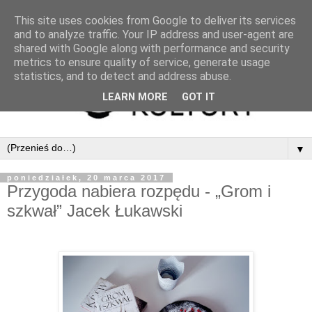
This site uses cookies from Google to deliver its services
and to analyze traffic. Your IP address and user-agent are
shared with Google along with performance and security
metrics to ensure quality of service, generate usage
statistics, and to detect and address abuse.
LEARN MORE
GOT IT
▼
poniedziałek, 20 marca 2017
Przygoda nabiera rozpędu - „Grom i
szkwał” Jacek Łukawski