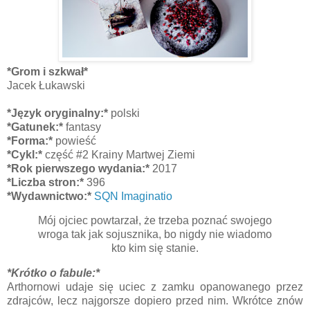
*Grom i szkwał*
Jacek Łukawski
*Język oryginalny:*
polski
*Gatunek:*
fantasy
*Forma:*
powieść
*Cykl:*
część #2 Krainy Martwej Ziemi
*Rok pierwszego wydania:*
2017
*Liczba stron:*
396
*Wydawnictwo:*
SQN Imaginatio
Mój ojciec powtarzał, że trzeba poznać swojego
wroga tak jak sojusznika, bo nigdy nie wiadomo
kto kim się stanie.
*Krótko o fabule:*
Arthornowi udaje się uciec z zamku opanowanego przez
zdrajców, lecz najgorsze dopiero przed nim. Wkrótce znów