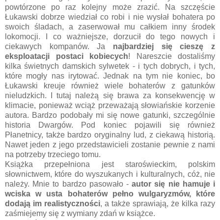
powtórzone po raz kolejny może zrazić. Na szczęście
Łukawski dobrze wiedział co robi i nie wysłał bohatera po
swoich śladach, a zaserwował mu całkiem inny środek
lokomocji. I co ważniejsze, dorzucił do tego nowych i
ciekawych kompanów. Ja
najbardziej się cieszę z
eksploatacji postaci kobiecych
! Nareszcie dostaliśmy
kilka świetnych damskich sylwetek - i tych dobrych, i tych,
które mogły nas irytować. Jednak na tym nie koniec, bo
Łukawski kreuje również wiele bohaterów z gatunków
nieludzkich. I tutaj należą się brawa za konsekwencję w
klimacie, ponieważ wciąż przeważają słowiańskie korzenie
autora. Bardzo podobały mi się nowe gatunki, szczególnie
historia Dwargów. Pod koniec pojawili się również
Płanetnicy, także bardzo oryginalny lud, z ciekawą historią.
Nawet jeden z jego przedstawicieli zostanie pewnie z nami
na potrzeby trzeciego tomu.
Książka przepełniona jest staroświeckim, polskim
słownictwem, które do wyszukanych i kulturalnych, cóż, nie
należy. Mnie to bardzo pasowało -
autor się nie hamuje i
wciska w usta bohaterów pełno wulgaryzmów, które
dodają im realistyczności
, a także sprawiają, że kilka razy
zaśmiejemy się z wymiany zdań w książce.