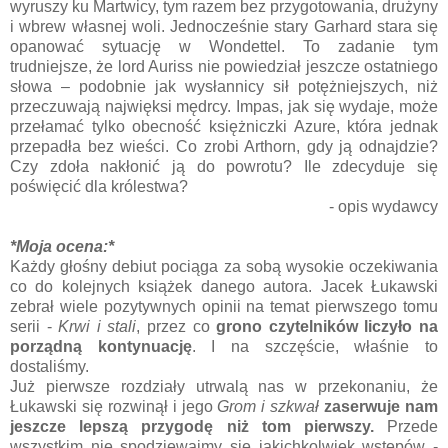
wyruszy ku Martwicy, tym razem bez przygotowania, drużyny
i wbrew własnej woli. Jednocześnie stary Garhard stara się
opanować sytuację w Wondettel. To zadanie tym
trudniejsze, że lord Auriss nie powiedział jeszcze ostatniego
słowa – podobnie jak wysłannicy sił potężniejszych, niż
przeczuwają najwięksi mędrcy. Impas, jak się wydaje, może
przełamać tylko obecność księżniczki Azure, która jednak
przepadła bez wieści. Co zrobi Arthorn, gdy ją odnajdzie?
Czy zdoła nakłonić ją do powrotu? Ile zdecyduje się
poświęcić dla królestwa?
- opis wydawcy
*Moja ocena:*
Każdy głośny debiut pociąga za sobą wysokie oczekiwania
co do kolejnych książek danego autora. Jacek Łukawski
zebrał wiele pozytywnych opinii na temat pierwszego tomu
serii -
Krwi i stali
, przez co
grono czytelników liczyło na
porządną kontynuację
. I na szczęście, właśnie to
dostaliśmy.
Już pierwsze rozdziały utrwalą nas w przekonaniu, że
Łukawski się rozwinął i jego
Grom i szkwał
zaserwuje nam
jeszcze lepszą przygodę niż tom pierwszy.
Przede
wszystkim nie spodziewajmy się jakichkolwiek wstępów -