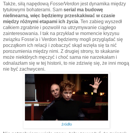
Także, siłą napędową
Fosse/Verdon
jest dynamika między
tytułowymi bohaterami. Sam
serial ma budowę
nielinearną, więc będziemy przeskakiwać w czasie
między różnymi etapami ich życia
. Ten zabieg wyszedł
całkiem zgrabnie i pozwolił na utrzymywanie ciągłego
zainteresowania. I tak na przykład w momencie kryzysu
związku Fosse'a i Verdon będziemy mogli przyglądać się
początkom ich relacji i zobaczyć skąd wzięła się ta nić
porozumienia między nimi. Z drugiej strony, to skakanie
może niektórych męczyć i choć sama nie narzekałam i
odnalazłam się w tej historii, to nie zdziwię się, że inni mogą
nie być zachwyceni.
źródło