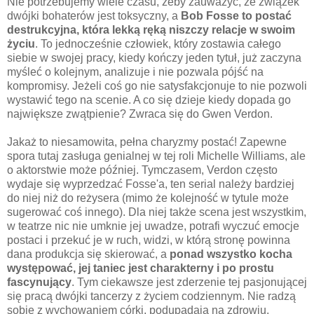
Nie potrzebujemy wiele czasu, żeby zauważyć, że związek
dwójki bohaterów jest toksyczny, a
Bob Fosse to postać
destrukcyjna, która lekką ręką niszczy relacje w swoim
życiu
. To jednocześnie człowiek, który zostawia całego
siebie w swojej pracy, kiedy kończy jeden tytuł, już zaczyna
myśleć o kolejnym, analizuje i nie pozwala pójść na
kompromisy. Jeżeli coś go nie satysfakcjonuje to nie pozwoli
wystawić tego na scenie. A co się dzieje kiedy dopada go
największe zwątpienie? Zwraca się do Gwen Verdon.
Jakaż to niesamowita, pełna charyzmy postać! Zapewne
spora tutaj zasługa genialnej w tej roli Michelle Williams, ale
o aktorstwie może później. Tymczasem, Verdon często
wydaje się wyprzedzać Fosse'a, ten serial należy bardziej
do niej niż do reżysera (mimo że kolejność w tytule może
sugerować coś innego). Dla niej także scena jest wszystkim,
w teatrze nic nie umknie jej uwadze, potrafi wyczuć emocje
postaci i przekuć je w ruch, widzi, w którą stronę powinna
dana produkcja się skierować, a
ponad wszystko kocha
występować, jej taniec jest charakterny i po prostu
fascynujący
. Tym ciekawsze jest zderzenie tej pasjonującej
się pracą dwójki tancerzy z życiem codziennym. Nie radzą
sobie z wychowaniem córki, podupadają na zdrowiu,