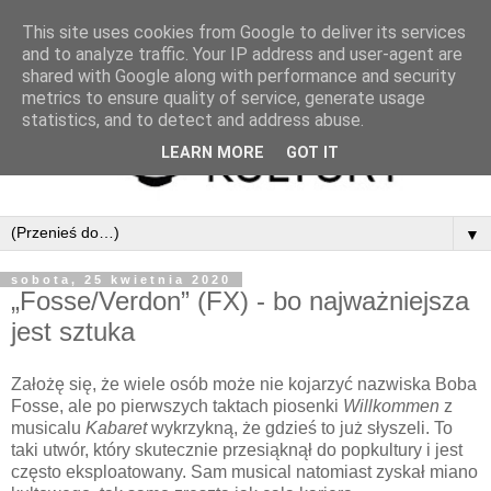
This site uses cookies from Google to deliver its services
and to analyze traffic. Your IP address and user-agent are
shared with Google along with performance and security
metrics to ensure quality of service, generate usage
statistics, and to detect and address abuse.
LEARN MORE
GOT IT
▼
sobota, 25 kwietnia 2020
„Fosse/Verdon” (FX) - bo najważniejsza
jest sztuka
Założę się, że wiele osób może nie kojarzyć nazwiska Boba
Fosse, ale po pierwszych taktach piosenki
Willkommen
z
musicalu
Kabaret
wykrzykną, że gdzieś to już słyszeli. To
taki utwór, który skutecznie przesiąknął do popkultury i jest
często eksploatowany. Sam musical natomiast zyskał miano