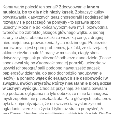
Komu warto polecić ten serial? Zdecydowanie
fanom
musicalu, bo to dla nich niezły kąsek
. Zobaczyć kulisy
powstawania klasycznych teraz choreografii i podejrzeć jak
rozwijały się poszczególne pomysły - to sprawia sporo
uciechy. Może nie do końca wybrzmiewa myśl przewodnia
twórców, bo zabrakło jakiegoś głównego wątku. Z jednej
strony to chęć robienia sztuki za wszelką cenę, z drugiej
nieumiejętność prowadzenia życia rodzinnego. Pobieżnie
poruszanych jest sporo problemów, jak fakt, że starzejącej
aktorce ciężko znaleźć pracę w musicalu, ciągły stres
dotyczący tego jak publiczność odbierze dane dzieło (Fosse
spodziewał się po
Kabarecie
srogiej porażki), ucieczka w
używki (choreograf palił podobno nawet sześć paczek
papierosów dziennie, do tego dochodziło nadużywanie
leków), a ponadto
wątek ścierających się osobowości w
związku, dwóch artystów, którzy nieustannie biorą udział
w cichym wyścigu
. Chociaż przyznaję, że sama bawiłam
się podczas oglądania na tyle dobrze, że mnie ta mnogość
myśli zupełnie nie przeszkadzała. Para głównych bohaterów
była tak hipnotyzująca, że do szczęścia wystarczyło mi
oglądanie scen z ich życia. I tylko aż strach pomyśleć, że
bez Fosse i Verdon nie mielibyśmy takich tytułów jak
Słodka