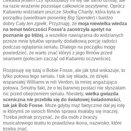
ciekawa jestem czy spodobałby mi się tak samo dzisiaj, ale
na razie wrażenie pozostaje całkowicie pozytywne. Oprócz
Kabaretu
widziałam jeszcze
Słodką Charity
, która była w
porządku (uwielbiam piosenkę
Big Spender
) i bardzo
dobry
Cały ten zgiełk
. Przyznaję, że
moja niewielka wiedza
na temat twórczości Fosse'a zaostrzyła apetyt na
poznanie go bliżej
, a wszelkie nawiązania do widzianych
przeze mnie tytułów sprawiły dodatkową porcję radości
podczas oglądania serialu. Dlatego na początku mogę
powiedzieć, że warto znać któryś z jego filmów przed
seansem (polecam zacząć od
Kabaretu
oczywiście).
Rozpisuję się tutaj o Bobie Fosse, ale jak tytuł wskazuje, to
tylko połowa tego serialu. I tak się składa, że dzięki
wspaniałej Williams w roli Verdon, ta mniej angażująca
połowa. Smutny fakt, że o tej barwnej postaci nie słyszałam
nic przed obejrzeniem serialu. Niestety,
wielka gwiazda
sceniczna nie przebiła się do światowej świadomości,
tak jak Bob Fosse
. Może gdyby mąż faktycznie dał jej rolę
w którymś ze swoich filmów sprawa miałaby się inaczej.
Trzeba jednak przyznać, że dla osób z branży
musicalowego teatru to prawdziwa ikona, nazwisko, które
trzeba znać.