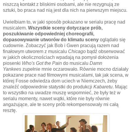
niszczą kontakt z bliskimi osobami, ale nie rezygnują ze
sztuki, bo praca nad nią jest dla nich na pierwszym miejscu.
Uwielbiam to, w jaki sposób pokazano w serialu pracę nad
musicalem.
Wszystkie sceny dotyczące prób,
poszukiwanie odpowiedniej choreografii,
dopasowywanie utworów do klimatu sceny
oglądało się
cudownie. Zobaczyć jak Bob i Gwen pracują razem nad
finałowym utworem z musicalu
Chicago
bądź obserwować
w jakich okolicznościach wpadają na pomysł dołożenia
piosenki
Who's Got the Pain
do musicalu
Damn
Yankees
zupełnie mnie oczarowało. Równie mocno działały
pokazane prace nad filmowymi musicalami, tak jak scena, w
której Fosse odwiedza dom uciech w Niemczech, żeby
znaleźć odpowiednie statystki do produkcji
Kabaretu
. Mając
to wszystko na uwadze muszę wspomnieć, że były też w
serialu momenty, nawet wątki, które nie były równie
angażujące, ale te sceny prób rekompensowały mi całą
resztę.