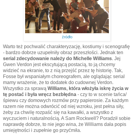
źródło
Warto też pochwalić charakteryzację, kostiumy i scenografię
- bardzo dobrze uzupełniły obraz przeszłości. Jednak ten
serial zdecydowanie należy do Michelle Williams
. Jej
Gwen Verdon jest ekscytującą postacią, to ją chcemy
widzieć na ekranie, to z nią przejść przez tę historię. Tak,
Fosse był wspaniałym choreografem, ale oglądając serial
mamy wrażenie, że to dodatek do cudownej Verdon.
Wszystko za sprawą
Williams, która włożyła iskrę życia w
tę postać i była wręcz bezbłędna
- czy to w scenie tańca/
śpiewu czy domowych rozmów przy papierosie. Za każdym
razem nie można odwrócić od niej wzroku, jest pełna siły,
żeby za chwilę rozpaść się na kawałki, a wszystko z
wyczuciem i naturalnością. A Sam Rockwell? Poradził sobie
naprawdę dobrze, to nie jego wina, że Williams dała popis
umiejętności i zupełnie go przyćmiła.