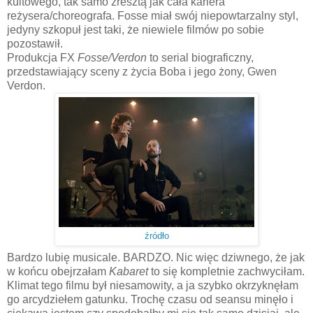
kultowego, tak samo zresztą jak cała kariera
reżysera/choreografa. Fosse miał swój niepowtarzalny styl,
jedyny szkopuł jest taki, że niewiele filmów po sobie
pozostawił.
Produkcja FX
Fosse/Verdon
to serial biograficzny,
przedstawiający sceny z życia Boba i jego żony, Gwen
Verdon.
źródło
Bardzo lubię musicale. BARDZO. Nic więc dziwnego, że jak
w końcu obejrzałam
Kabaret
to się kompletnie zachwyciłam.
Klimat tego filmu był niesamowity, a ja szybko okrzyknęłam
go arcydziełem gatunku. Trochę czasu od seansu minęło i