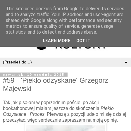
This site uses cookies from Google to deliver its services
and to analyze traffic. Your IP address and user-agent are
shared with Google along with performance and security
metrics to ensure quality of service, generate usage
statistics, and to detect and address abuse.
LEARN MORE
GOT IT
▼
czwartek, 10 grudnia 2015
#59 - 'Piekło odzyskane' Grzegorz
Majewski
Tak jak pisałam w poprzednim poście, po akcji
bookathonowej miałam jeszcze do skończenia
Piekło
Odzyskane
i
Proces
. Pierwszą z pozycji udało mi się dzisiaj
przeczytać, więc serdecznie zapraszam na moją opinię.