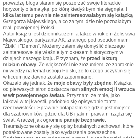
prowadzę bloga staram się poszerzać swoje literackie
horyzonty o tematykę, po którą kiedyś bym nie sięgnęła. I
kilka lat temu pewnie nie zainteresowałabym się książką
Grzegorza Majewskiego, a co za tym idzie nie poznałabym
reali powojennej Polski.
Autor książki jest dziennikarzem, a także wnukiem Żelisława
Majewskiego, partyzanta AK, znanego pod pseudonimami
"Żbik" i "Demon". Możemy zatem się domyślić dlaczego
zainteresował się właśnie tym okresem historycznym w
dziejach naszego kraju. Przyznam, że
przed lekturą
miałam obawy
. Że większości nie zrozumiem, że zabraknie
mi wiedzy na temat ustroju Polski, że to czego uczyłam się
w liceum już dawno zostało zapomniane.
Okazało się jednak, że
moje obawy były zbędne
. Książka
od pierwszych stron dostarcza nam
silnych emocji i wrzuca
w wir powojennego świata
. Przyznam, że mnie, jako
laikowi w tej kwestii, podobało się opisywanie tamtej
rzeczywistości. Sprawnie połapałam się gdzie jest miejsce
dla szabrowników, gdzie dla UB i jakimi prawami rządzi się
świat. A raczej jak ogromne
panuje bezprawie
.
Traumatyczne okazały się opisy brutalnych zachowań, które
potraktowane zostały jako wydarzenia powszechne.