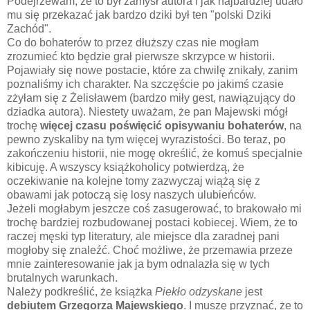
Podejrzewam, że to był zamysł autora i jak najbardziej udało
mu się przekazać jak bardzo dziki był ten "polski Dziki
Zachód".
Co do bohaterów to przez dłuższy czas nie mogłam
zrozumieć kto będzie grał pierwsze skrzypce w historii.
Pojawiały się nowe postacie, które za chwilę znikały, zanim
poznaliśmy ich charakter. Na szczęście po jakimś czasie
zżyłam się z Żelisławem (bardzo miły gest, nawiązujący do
dziadka autora). Niestety uważam, że pan Majewski mógł
trochę
więcej czasu poświęcić opisywaniu bohaterów
, na
pewno zyskaliby na tym więcej wyrazistości. Bo teraz, po
zakończeniu historii, nie mogę określić, że komuś specjalnie
kibicuję. A wszyscy książkoholicy potwierdzą, że
oczekiwanie na kolejne tomy zazwyczaj wiążą się z
obawami jak potoczą się losy naszych ulubieńców.
Jeżeli mogłabym jeszcze coś zasugerować, to brakowało mi
trochę bardziej rozbudowanej postaci kobiecej. Wiem, że to
raczej męski typ literatury, ale miejsce dla zaradnej pani
mogłoby się znaleźć. Choć możliwe, że przemawia przeze
mnie zainteresowanie jak ja bym odnalazła się w tych
brutalnych warunkach.
Należy podkreślić, że książka
Piekło odzyskane
jest
debiutem Grzegorza Majewskiego
. I muszę przyznać, że to