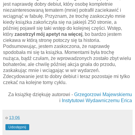
jest naprawdę dobry debiut, który osobę kompletnie
niezainteresowaną tematem (mnie) potrafił zaciekawić i
wciągnąć w fabułę. Przyznam, że trochę zaskoczyło mnie
kiedy książka zakończyła się na jakiejś 250 stronie, a
później pojawił się taki wstęp do kolejnej części. Wstęp,
który
zaostrzył mój apetyt na więcej
, bo bardzo jestem
ciekawa w którą stronę potoczy się ta historia.
Podsumowując, jestem zaskoczona, że naprawdę
spodobała mi się ta książka. Momentami była trochę
nużąca, bądź czułam, że wprowadzonych zostało zbyt wielu
bohaterów, ale chwilę później akcja gnała do przodu,
zaskakując mnie i wciągając w wir wydarzeń.
Zdecydowanie jest to dobry debiut i teraz pozostaje mi tylko
czekać na kolejne tomy cyklu.
Za książkę dziękuję autorowi -
Grzegorzowi Majewskiemu
i
Instytutowi Wydawniczemu Erica
o
13:06
Udostępnij