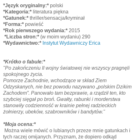
*Język oryginalny:*
polski
*Kategoria:*
literatura piękna
*Gatunek:*
thriller/sensacja/kryminał
*Forma:*
powieść
*Rok pierwszego wydania:*
2015
*Liczba stron:*
(w moim wydaniu) 290
*Wydawnictwo:*
Instytut Wydawniczy Erica
*Krótko o fabule:*
"
Po zakończeniu II wojny światowej nie wszyscy pragnęli
spokojnego życia.
Pomorze Zachodnie, wchodzące w skład Ziem
Odzyskanych, nie bez powodu nazywano „polskim Dzikim
Zachodem”. Panowało tam bezprawie, a rządził ten, kto
szybciej sięgał po broń. Gwałty, rabunki i morderstwa
stanowiły codzienność w krainie pełnej radzieckich
żołnierzy, ubeków, szabrowników i bandytów."
*Moja ocena:*
Można wiele mówić o lubianych przeze mnie gatunkach i
tych raczej omijanych. Przyznam, że dopiero odkąd