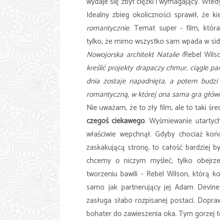
wydaje się zbyt ciężki i wymagający. Wte
Idealny zbieg okoliczności sprawił, że
romantycznie
. Temat super - film, któ
tylko, że mimo wszystko sam wpada w sid
Nowojorska architekt Natalie (
Rebel Wils
kreślić projekty drapaczy chmur, ciągle 
dnia zostaje napadnięta, a potem budzi 
romantyczną, w której ona sama gra główn
Nie uważam, że to zły film, ale to taki śre
czegoś ciekawego
. Wyśmiewanie utartyc
właściwie wepchnął. Gdyby chociaż końc
zaskakującą stronę, to całość bardziej by
chcemy o niczym myśleć, tylko obejrze
tworzeniu bawili - Rebel Wilson, którą 
samo jak partnerujący jej Adam Devin
zasługa słabo rozpisanej postaci. Dopra
bohater do zawieszenia oka. Tym gorzej to