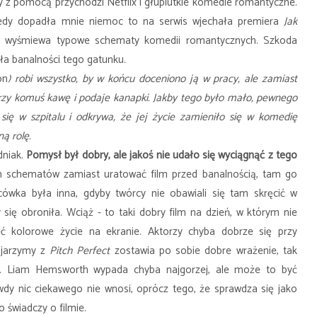
dy z pomocą przychodzi Netflix i głupiutkie komedie romantyczne.
 kiedy dopadła mnie niemoc to na serwis wjechała premiera
Jak
ra wyśmiewa typowe schematy komedii romantycznych. Szkoda
ła banalności tego gatunku.
on
) robi wszystko, by w końcu doceniono ją w pracy, ale zamiast
parzy komuś kawę i podaje kanapki. Jakby tego było mało, pewnego
się w szpitalu i odkrywa, że jej życie zamieniło się w komedię
ą rolę.
dniak.
Pomysł był dobry, ale jakoś nie udało się wyciągnąć z tego
h schematów zamiast uratować film przed banalnością, tam go
ówka była inna, gdyby twórcy nie obawiali się tam skręcić w
 się obroniła. Wciąż - to taki dobry film na dzień, w którym nie
ć kolorowe życie na ekranie. Aktorzy chyba dobrze się przy
kojarzymy z
Pitch Perfect
zostawia po sobie dobre wrażenie, tak
e. Liam Hemsworth wypada chyba najgorzej, ale może to być
wdy nic ciekawego nie wnosi, oprócz tego, że sprawdza się jako
 świadczy o filmie.