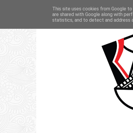
STRONA GŁÓWNA
KSIĄŻKI
FI
This site uses cookies from Google to d
are shared with Google along with perf
statistics, and to detect and address 