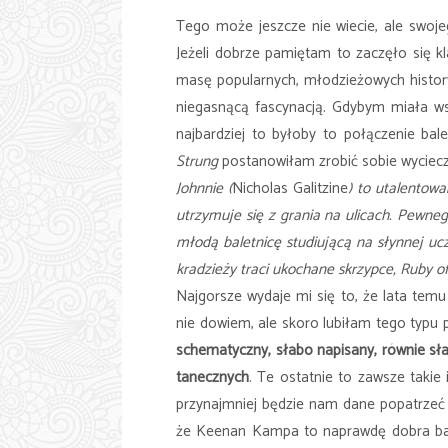
Tego może jeszcze nie wiecie, ale swoj
Jeżeli dobrze pamiętam to zaczęło się k
masę popularnych, młodzieżowych histor
niegasnącą fascynacją. Gdybym miała w
najbardziej to byłoby to połączenie ba
Strung
postanowiłam zrobić sobie wycieczk
Johnnie (
Nicholas Galitzine
) to utalentow
utrzymuje się z grania na ulicach. Pewn
młodą baletnicę studiującą na słynnej uc
kradzieży traci ukochane skrzypce, Ruby 
Najgorsze wydaje mi się to, że lata temu
nie dowiem, ale skoro lubiłam tego typu 
schematyczny, słabo napisany, równie sł
tanecznych
. Te ostatnie to zawsze takie i
przynajmniej będzie nam dane popatrzeć 
że Keenan Kampa to naprawdę dobra bale