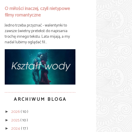
O miłości inaczej, czyli nietypowe
filmy romantyczne
Jedno trzeba przyznać - walentynki to
zawsze świetny pretekst do napisania
trochę innego tekstu. Lata mijają, a my
nadal lubimy oglądać fil...
ARCHIWUM BLOGA
2026
( 10 )
►
2025
( 10 )
►
2024
( 17 )
►