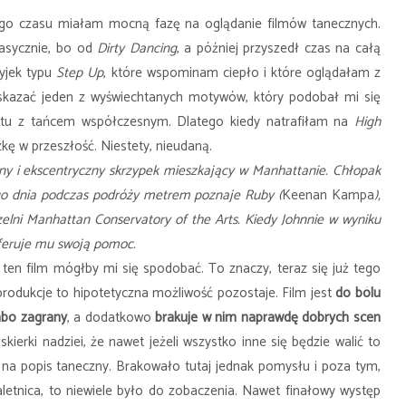
ego czasu miałam mocną fazę na oglądanie filmów tanecznych.
lasycznie, bo od
Dirty Dancing
, a później przyszedł czas na całą
yjek typu
Step Up
, które wspominam ciepło i które oglądałam z
skazać jeden z wyświechtanych motywów, który podobał mi się
letu z tańcem współczesnym. Dlatego kiedy natrafiłam na
High
ę w przeszłość. Niestety, nieudaną.
any i ekscentryczny skrzypek mieszkający w Manhattanie. Chłopak
ego dnia podczas podróży metrem poznaje Ruby (
Keenan Kampa
),
zelni Manhattan Conservatory of the Arts. Kiedy Johnnie w wyniku
oferuje mu swoją pomoc.
 ten film mógłby mi się spodobać. To znaczy, teraz się już tego
produkcje to hipotetyczna możliwość pozostaje. Film jest
do bólu
abo zagrany
, a dodatkowo
brakuje w nim naprawdę dobrych scen
skierki nadziei, że nawet jeżeli wszystko inne się będzie walić to
na popis taneczny. Brakowało tutaj jednak pomysłu i poza tym,
tnica, to niewiele było do zobaczenia. Nawet finałowy występ