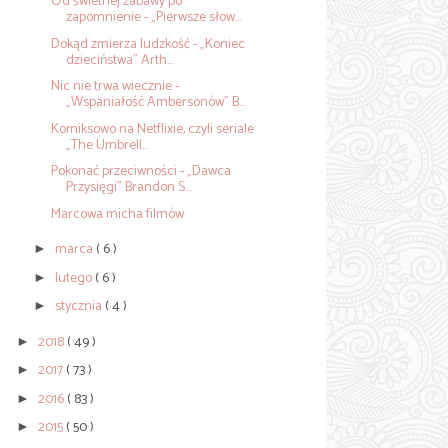
Od świetnej zabawy po
zapomnienie - „Pierwsze słow...
Dokąd zmierza ludzkość - „Koniec
dzieciństwa” Arth...
Nic nie trwa wiecznie -
„Wspaniałość Ambersonów” B...
Komiksowo na Netflixie, czyli seriale
„The Umbrell...
Pokonać przeciwności - „Dawca
Przysięgi” Brandon S...
Marcowa micha filmów
marca
( 6 )
►
lutego
( 6 )
►
stycznia
( 4 )
►
2018
( 49 )
►
2017
( 73 )
►
2016
( 83 )
►
2015
( 50 )
►