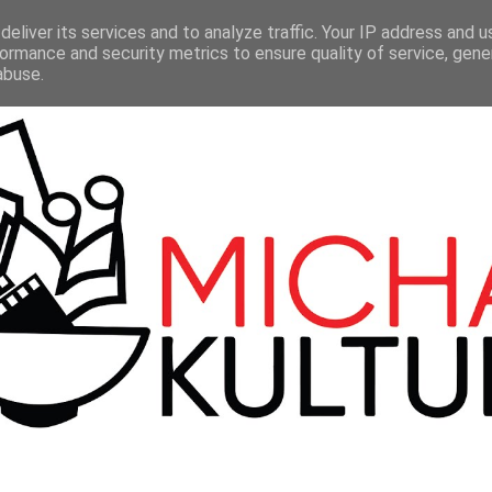
LMY
TEATR
SERIALE
100 BBC
KONTAKT
eliver its services and to analyze traffic. Your IP address and 
ormance and security metrics to ensure quality of service, gen
abuse.