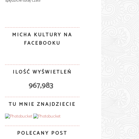
spędzicie tutaj czas!
MICHA KULTURY NA
FACEBOOKU
ILOŚĆ WYŚWIETLEŃ
967,983
TU MNIE ZNAJDZIECIE
POLECANY POST