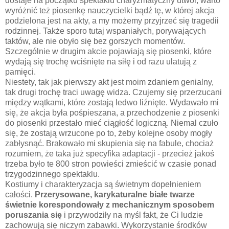
dostaje na początku spektaklu charyzmatyczny utwór, warto
wyróżnić też piosenkę nauczycielki bądź tę, w której akcja
podzielona jest na akty, a my możemy przyjrzeć się tragedii
rodzinnej. Także sporo tutaj wspaniałych, porywających
taktów, ale nie obyło się bez gorszych momentów.
Szczególnie w drugim akcie pojawiają się piosenki, które
wydają się trochę wciśnięte na siłę i od razu ulatują z
pamięci.
Niestety, tak jak pierwszy akt jest moim zdaniem genialny,
tak drugi trochę traci uwagę widza. Czujemy się przerzucani
między wątkami, które zostają ledwo liźnięte. Wydawało mi
się, że akcja była pośpieszana, a przechodzenie z piosenki
do piosenki przestało mieć ciągłość logiczną. Niemal czuło
się, że zostają wrzucone po to, żeby kolejne osoby mogły
zabłysnąć. Brakowało mi skupienia się na fabule, chociaż
rozumiem, że taka już specyfika adaptacji - przecież jakoś
trzeba było te 800 stron powieści zmieścić w czasie ponad
trzygodzinnego spektaklu.
Kostiumy i charakteryzacja są świetnym dopełnieniem
całości.
Przerysowane, karykaturalne białe twarze
świetnie korespondowały z mechanicznym sposobem
poruszania się
i przywodziły na myśl fakt, że Ci ludzie
zachowują się niczym zabawki. Wykorzystanie środków