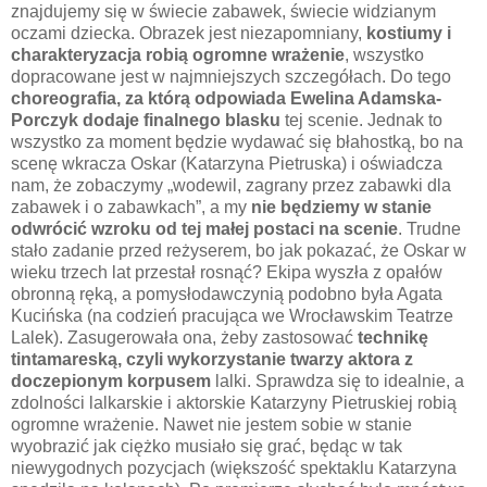
znajdujemy się w świecie zabawek, świecie widzianym
oczami dziecka. Obrazek jest niezapomniany,
kostiumy i
charakteryzacja robią ogromne wrażenie
, wszystko
dopracowane jest w najmniejszych szczegółach. Do tego
choreografia, za którą odpowiada Ewelina Adamska-
Porczyk dodaje finalnego blasku
tej scenie. Jednak to
wszystko za moment będzie wydawać się błahostką, bo na
scenę wkracza Oskar (Katarzyna Pietruska) i oświadcza
nam, że zobaczymy „wodewil, zagrany przez zabawki dla
zabawek i o zabawkach”, a my
nie będziemy w stanie
odwrócić wzroku od tej małej postaci na scenie
. Trudne
stało zadanie przed reżyserem, bo jak pokazać, że Oskar w
wieku trzech lat przestał rosnąć? Ekipa wyszła z opałów
obronną ręką, a pomysłodawczynią podobno była Agata
Kucińska (na codzień pracująca we Wrocławskim Teatrze
Lalek). Zasugerowała ona, żeby zastosować
technikę
tintamareską, czyli wykorzystanie twarzy aktora z
doczepionym korpusem
lalki. Sprawdza się to idealnie, a
zdolności lalkarskie i aktorskie Katarzyny Pietruskiej robią
ogromne wrażenie. Nawet nie jestem sobie w stanie
wyobrazić jak ciężko musiało się grać, będąc w tak
niewygodnych pozycjach (większość spektaklu Katarzyna