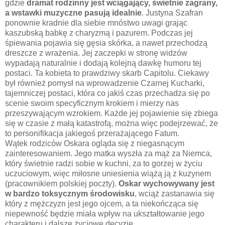
gdzie
dramat rodzinny jest wciągający, świetnie zagrany,
a wstawki muzyczne pasują idealnie
. Justyna Szafran
ponownie kradnie dla siebie mnóstwo uwagi grając
kaszubską babkę z charyzmą i pazurem. Podczas jej
śpiewania pojawia się gęsia skórka, a nawet przechodzą
dreszcze z wrażenia. Jej zaczepki w stronę widzów
wypadają naturalnie i dodają kolejną dawkę humoru tej
postaci. Ta kobieta to prawdziwy skarb Capitolu. Ciekawy
był również pomysł na wprowadzenie Czarnej Kucharki,
tajemniczej postaci, która co jakiś czas przechadza się po
scenie swoim specyficznym krokiem i mierzy nas
przeszywającym wzrokiem. Każde jej pojawienie się zbiega
się w czasie z małą katastrofą, można więc podejrzewać, że
to personifikacja jakiegoś przerażającego Fatum.
Wątek rodziców Oskara ogląda się z niegasnącym
zainteresowaniem. Jego matka wyszła za mąż za Niemca,
który świetnie radzi sobie w kuchni, za to gorzej w życiu
uczuciowym, więc miłosne uniesienia wiążą ją z kuzynem
(pracownikiem polskiej poczty).
Oskar wychowywany jest
w bardzo toksycznym środowisku
, wciąż zastanawia się
który z mężczyzn jest jego ojcem, a ta niekończąca się
niepewność będzie miała wpływ na ukształtowanie jego
charakteru i dalsze życiowe decyzje.