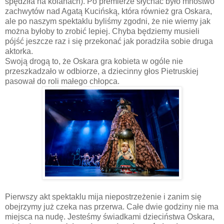
spędziła na kolanach). Po premierze słychać było mnóstwo
zachwytów nad Agatą Kucińską, która również gra Oskara,
ale po naszym spektaklu byliśmy zgodni, że nie wiemy jak
można byłoby to zrobić lepiej. Chyba będziemy musieli
pójść jeszcze raz i się przekonać jak poradziła sobie druga
aktorka.
Swoją drogą to, że Oskara gra kobieta w ogóle nie
przeszkadzało w odbiorze, a dziecinny głos Pietruskiej
pasował do roli małego chłopca.
Pierwszy akt spektaklu mija niepostrzeżenie i zanim się
obejrzymy już czeka nas przerwa. Całe dwie godziny nie ma
miejsca na nudę. Jesteśmy świadkami dzieciństwa Oskara,