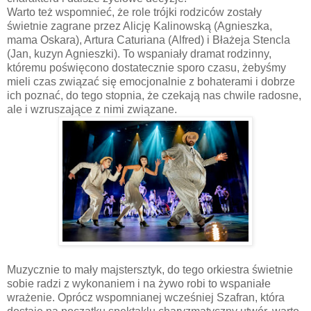
Warto też wspomnieć, że role trójki rodziców zostały
świetnie zagrane przez Alicję Kalinowską (Agnieszka,
mama Oskara), Artura Caturiana (Alfred) i Błażeja Stencla
(Jan, kuzyn Agnieszki). To wspaniały dramat rodzinny,
któremu poświęcono dostatecznie sporo czasu, żebyśmy
mieli czas związać się emocjonalnie z bohaterami i dobrze
ich poznać, do tego stopnia, że czekają nas chwile radosne,
ale i wzruszające z nimi związane.
Muzycznie to mały majstersztyk, do tego orkiestra świetnie
sobie radzi z wykonaniem i na żywo robi to wspaniałe
wrażenie. Oprócz wspomnianej wcześniej Szafran, która