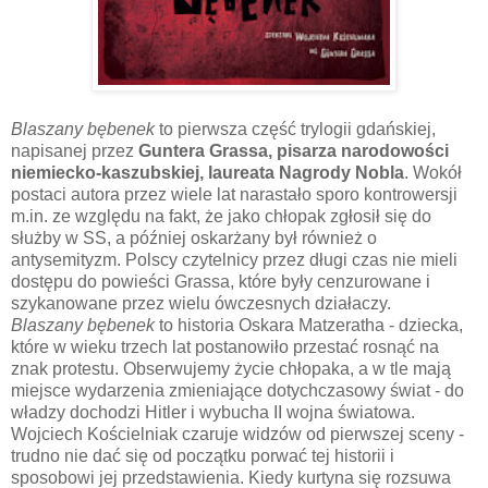
Blaszany bębenek
to pierwsza część trylogii gdańskiej,
napisanej przez
Guntera Grassa, pisarza narodowości
niemiecko-kaszubskiej, laureata Nagrody Nobla
. Wokół
postaci autora przez wiele lat narastało sporo kontrowersji
m.in. ze względu na fakt, że jako chłopak zgłosił się do
służby w SS, a później oskarżany był również o
antysemityzm. Polscy czytelnicy przez długi czas nie mieli
dostępu do powieści Grassa, które były cenzurowane i
szykanowane przez wielu ówczesnych działaczy.
Blaszany bębenek
to historia Oskara Matzeratha - dziecka,
które w wieku trzech lat postanowiło przestać rosnąć na
znak protestu. Obserwujemy życie chłopaka, a w tle mają
miejsce wydarzenia zmieniające dotychczasowy świat - do
władzy dochodzi Hitler i wybucha II wojna światowa.
Wojciech Kościelniak czaruje widzów od pierwszej sceny -
trudno nie dać się od początku porwać tej historii i
sposobowi jej przedstawienia. Kiedy kurtyna się rozsuwa