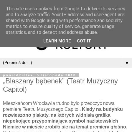
This site uses cookies from Google to deliver its services
and to analyze traffic. Your IP address and user-agent are
shared with Google along with performance and security
metrics to ensure quality of service, generate usage
statistics, and to detect and address abuse.
LEARN MORE
GOT IT
▼
poniedziałek, 5 listopada 2018
„Blaszany bębenek” (Teatr Muzyczny
Capitol)
Mieszkańcom Wrocławia trudno było przeoczyć nową
premierę Teatru Muzycznego Capitol.
Kiedy na budynku
rozwieszono plakaty, na których widniała grafika
niepokojąco przypominająca symbol nazistowskich
Niemiec w mieście zrobiło się na temat premiery głośno
.