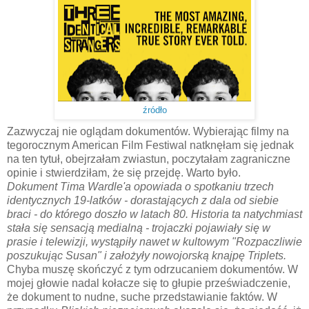
źródło
Zazwyczaj nie oglądam dokumentów. Wybierając filmy na
tegorocznym American Film Festiwal natknęłam się jednak
na ten tytuł, obejrzałam zwiastun, poczytałam zagraniczne
opinie i stwierdziłam, że się przejdę. Warto było.
Dokument Tima Wardle'a opowiada o spotkaniu trzech
identycznych 19-latków - dorastających z dala od siebie
braci - do którego doszło w latach 80. Historia ta natychmiast
stała się sensacją medialną - trojaczki pojawiały się w
prasie i telewizji, wystąpiły nawet w kultowym "Rozpaczliwie
poszukując Susan" i założyły nowojorską knajpę Triplets.
Chyba muszę skończyć z tym odrzucaniem dokumentów. W
mojej głowie nadal kołacze się to głupie przeświadczenie,
że dokument to nudne, suche przedstawianie faktów. W