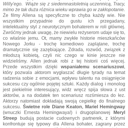
Willy'ego. Wiąże się z siedemnastoletnią uczennicą, Tracy,
mimo że tak duża różnica wieku wprawia go w zakłopotanie.
Że filmy Allena są specyficzne to chyba każdy wie. Nie
wszystkim przypadnie do gustu ich przegadany,
intelektualny styl z neurotycznym bohaterem w roli głównej.
Zwróćmy jednak uwagę, że niewielu reżyserom udaje się to,
co właśnie jemu. Ot, mamy zwykłe historie mieszkańców
Nowego Jorku - trochę komediowo zaplątane, trochę
dramatycznie się zazębiające. Zdrada, rozwód, związek z
młodszą kobietą, czyli nic czego w kinie jeszcze nie
widzieliśmy. Allen jednak robi z tej historii coś więcej.
Przede wszystkim dzięki
wspaniałemu scenariuszowi
,
który pozwala aktorom wygłaszać długie tyrady na temat
radzenia sobie z emocjami, wpływu talentu na osiągnięcie
sukcesu czy ogólnie pojętej sztuki. Każdy dialog i monolog
jest piekielnie interesujący, widz wręcz spija słowa z ust
aktorów, a na dodatek ten scenariusz rozśmiesza do łez.
Aktorzy natomiast dokładają swoją cegiełkę do finalnego
sukcesu.
Świetne role Diane Keaton, Mariel Hemingway
(wnuczki Ernesta Hemingwaya!) i drugoplanowej
Meryl
Streep
budują postacie cudownych partnerek, z którymi
konfrontuje się typowy dla Allena bohater, zagrany przez