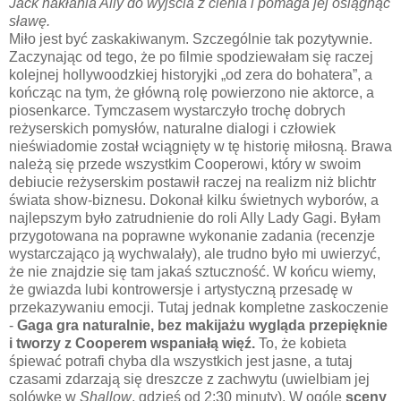
Jack nakłania Ally do wyjścia z cienia i pomaga jej osiągnąć
sławę.
Miło jest być zaskakiwanym. Szczególnie tak pozytywnie.
Zaczynając od tego, że po filmie spodziewałam się raczej
kolejnej hollywoodzkiej historyjki „od zera do bohatera”, a
kończąc na tym, że główną rolę powierzono nie aktorce, a
piosenkarce. Tymczasem wystarczyło trochę dobrych
reżyserskich pomysłów, naturalne dialogi i człowiek
nieświadomie został wciągnięty w tę historię miłosną. Brawa
należą się przede wszystkim Cooperowi, który w swoim
debiucie reżyserskim postawił raczej na realizm niż blichtr
świata show-biznesu. Dokonał kilku świetnych wyborów, a
najlepszym było zatrudnienie do roli Ally Lady Gagi. Byłam
przygotowana na poprawne wykonanie zadania (recenzje
wystarczająco ją wychwalały), ale trudno było mi uwierzyć,
że nie znajdzie się tam jakaś sztuczność. W końcu wiemy,
że gwiazda lubi kontrowersje i artystyczną przesadę w
przekazywaniu emocji. Tutaj jednak kompletne zaskoczenie
-
Gaga gra naturalnie, bez makijażu wygląda przepięknie
i tworzy z Cooperem wspaniałą więź.
To, że kobieta
śpiewać potrafi chyba dla wszystkich jest jasne, a tutaj
czasami zdarzają się dreszcze z zachwytu (uwielbiam jej
solówkę w
Shallow
, gdzieś od 2:30 minuty). W ogóle
sceny