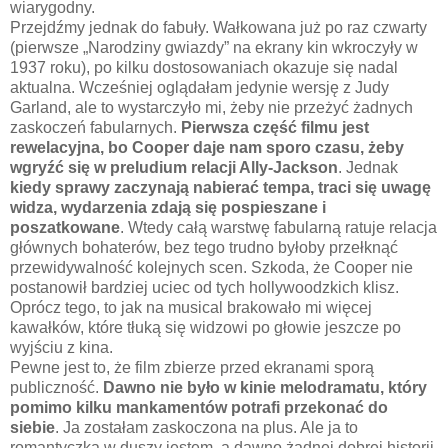
wiarygodny.
Przejdźmy jednak do fabuły. Wałkowana już po raz czwarty
(pierwsze „Narodziny gwiazdy” na ekrany kin wkroczyły w
1937 roku), po kilku dostosowaniach okazuje się nadal
aktualna. Wcześniej oglądałam jedynie wersję z Judy
Garland, ale to wystarczyło mi, żeby nie przeżyć żadnych
zaskoczeń fabularnych.
Pierwsza część filmu jest
rewelacyjna, bo Cooper daje nam sporo czasu, żeby
wgryźć się w preludium relacji Ally-Jackson
. Jednak
kiedy sprawy zaczynają nabierać tempa, traci się uwagę
widza, wydarzenia zdają się pospieszane i
poszatkowane
. Wtedy całą warstwę fabularną ratuje relacja
głównych bohaterów, bez tego trudno byłoby przełknąć
przewidywalność kolejnych scen. Szkoda, że Cooper nie
postanowił bardziej uciec od tych hollywoodzkich klisz.
Oprócz tego, to jak na musical brakowało mi więcej
kawałków, które tłuką się widzowi po głowie jeszcze po
wyjściu z kina.
Pewne jest to, że film zbierze przed ekranami sporą
publiczność.
Dawno nie było w kinie melodramatu, który
pomimo kilku mankamentów potrafi przekonać do
siebie
. Ja zostałam zaskoczona na plus. Ale ja to
romantyczka w duszy jestem, a dawno żadnej dobrej historii