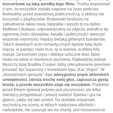
koncertowe są taką perełką tego filmu
. Trzeba wspomnieć
o tym, że wszystkie zostały nagrane na żywo podczas
festiwalów, przed prawdziwą publicznością, a aktorzy nie
korzystali z playbacków. Brakowało funduszy na
zatrudnienie takiej masy statystów i wyszło to na dobre.
Matthew Libatique, odpowiedzialny za zdjęcia, potrafił w tej
ogromnej ilości dźwięków, światła i publiczności stworzyć
wrażenie intymności między dwójką głównych bohaterów.
Takich świetnych scen romantycznych będzie tutaj dużo
więcej, w pamięci mam m.in. tę w wannie, w której Ally
maluje Jacksonowi rzęsy i dokleja sztuczne brwi, które
miała na sobie w momencie poznania. Najbardziej jednak
błyszczy tutaj Bradley Cooper, który zdecydowanie powinien
przestać być kojarzony z komediami typu „Kac Vegas”. W
„Narodzinach gwiazdy” daje
wiarygodny popis aktorskich
umiejętności, obniża trochę swój głos, zapuszcza gęstą
brodę, a przede wszystkim staje się muzykiem
. Podobno
przed filmem śpiewał jedynie pod prysznicem, ale kilka
miesięcy przygotowań i proszę bardzo! Śpiewa i gra na
gitarze, jakby się taki urodził. Na dodatek wspaniale
wychodzą mu sceny, w których nadużywa alkoholu i
narkotyków, nie szarżuje ani na chwilę, jest niesamowicie