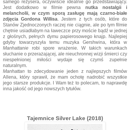
samego reżysera, oczywiście idealnie go przedstawiający.
Jest dodatkowo w filmie pewna
nutka nostalgii i
melancholii, w czym sporą zasługę mają czarno-białe
zdjęcia Gordona Willisa
. Jestem z tych osób, które do
Stanów Zjednoczonych raczej nie ciągnie, ale po tym filmie
chętnie usiadłabym na ławeczce przy moście bądź w jednej
z głośnych, pełnych dymu papierosowego knajp. Najlepiej
gdyby towarzyszyła temu muzyka Gershwina, która w
Manhattanie
robi spore wrażenie. W takich warunkach
słuchanie o przerażającej, ale nieuchronnej wizji śmierci czy
niespełnionej miłości wydaje się czymś zupełnie
naturalnym.
Manhattan
to zdecydowanie jeden z najlepszych filmów
Allena, który sprawił, że mam ochotę nadrobić wszystkie
jego starsze produkcje. I Wam też to polecam, to naprawdę
inna jakość od jego nowszych tytułów.
Tajemnice Silver Lake (2018)