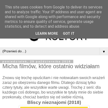
This site uses cookies from Google to deliver its services
and to analyze traffic. Your IP address and user-agent are
shared with Google along with performance and security
metrics to ensure quality of service, generate usage
statistics, and to detect and address abuse.
LEARN MORE
GOT IT
▼
poniedziałek, 29 października 2018
Micha filmów, które ostatnio widziałam
Znowu się trochę opuściłam i nie notowałam swoich wrażeń
zaraz po obejrzeniu danego filmu. Dlatego dzisiaj tylko
cztery tytuły, ale wszystkie warte uwagi. Trochę z serii: dla
każdego coś dobrego, bo wszystkie te tytuły mnie do siebie
przekonały, chociaż bardzo się od siebie różnią.
Bliscy nieznajomi (2018)