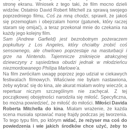
stronę ekranu. Wniosek z tego taki, że film mocno dzieli
widzów. Ostatnio David Robert Mitchell za sprawą swojego
poprzedniego filmu,
Coś za mną chodzi
, sprawił, że jakoś
się przemogłam i obejrzałam horror (gatunek, który raczej
staram się omijać), a teraz przekonał mnie do czekania na
każdy jego kolejny film.
Sam (Andrew Garfield) jest bezrobotnym pożeraczem
popkultury z Los Angeles, który chciałby zrobić coś
sensownego, ale chwilowo poprzestaje na masturbacji i
grze na Nintendo. Tajemnicze zniknięcie atrakcyjnej
dziewczyny z sąsiedztwa obudzi jednak w młodzieńcu
niezmordowanego Philipa Marlowe'a.
Na film zwróciłam uwagę poprzez jego udział w ciekawych
festiwalach filmowych. Właściwie nie byłam nastawiona,
żeby wybrać się do kina, ale akurat miałam wolny wieczór, a
repertuar niczym szczególnym nie zachęcał. Z tej
początkowej obojętności narodziła się miłość. Specyficzna,
bo można powiedzieć, że miłość do miłości.
Miłości Davida
Roberta Mitchella do kina
. Miałam wrażenie, że każda
scena musiała sprawiać masę frajdy podczas jej tworzenia.
To tego typu film, po którym
widać, że reżyser ma coś do
powiedzenia i wie jakich środków chce użyć, żeby to