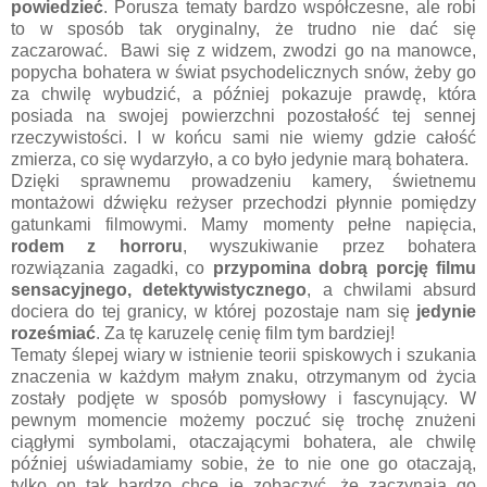
powiedzieć
. Porusza tematy bardzo współczesne, ale robi
to w sposób tak oryginalny, że trudno nie dać się
zaczarować. Bawi się z widzem, zwodzi go na manowce,
popycha bohatera w świat psychodelicznych snów, żeby go
za chwilę wybudzić, a później pokazuje prawdę, która
posiada na swojej powierzchni pozostałość tej sennej
rzeczywistości. I w końcu sami nie wiemy gdzie całość
zmierza, co się wydarzyło, a co było jedynie marą bohatera.
Dzięki sprawnemu prowadzeniu kamery, świetnemu
montażowi dźwięku reżyser przechodzi płynnie pomiędzy
gatunkami filmowymi. Mamy momenty pełne napięcia,
rodem z horroru
, wyszukiwanie przez bohatera
rozwiązania zagadki, co
przypomina dobrą porcję filmu
sensacyjnego, detektywistycznego
, a chwilami absurd
dociera do tej granicy, w której pozostaje nam się
jedynie
roześmiać
. Za tę karuzelę cenię film tym bardziej!
Tematy ślepej wiary w istnienie teorii spiskowych i szukania
znaczenia w każdym małym znaku, otrzymanym od życia
zostały podjęte w sposób pomysłowy i fascynujący. W
pewnym momencie możemy poczuć się trochę znużeni
ciągłymi symbolami, otaczającymi bohatera, ale chwilę
później uświadamiamy sobie, że to nie one go otaczają,
tylko on tak bardzo chce je zobaczyć, że zaczynają go