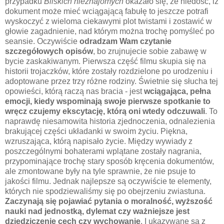
przypadku
Bliskich nieznajomych
okazało się, że niedość, iż
dokument może mieć wciągającą fabułę to jeszcze potrafi
wyskoczyć z wieloma ciekawymi plot twistami i zostawić w
głowie zagadnienie, nad którym można trochę pomyśleć po
seansie. Oczywiście
odradzam Wam czytanie
szczegółowych opisów
, bo zrujnujecie sobie zabawę w
bycie zaskakiwanym. Pierwsza część filmu skupia się na
historii trojaczków, które zostały rozdzielone po urodzeniu i
adoptowane przez trzy różne rodziny. Świetnie się słucha tej
opowieści, którą raczą nas bracia - jest
wciągająca, pełna
emocji, kiedy wspominają swoje pierwsze spotkanie to
wręcz czujemy ekscytację, którą oni wtedy odczuwali
. To
naprawdę niesamowita historia zjednoczenia, odnalezienia
brakującej części układanki w swoim życiu. Piękna,
wzruszająca, którą napisało życie. Między wywiady z
poszczególnymi bohaterami wplątane zostały nagrania,
przypominające trochę stary sposób kręcenia dokumentów,
ale zmontowane były na tyle sprawnie, że nie psuje to
jakości filmu. Jednak najlepsze są oczywiście te elementy,
których nie spodziewaliśmy się po obejrzeniu zwiastuna.
Zaczynają się pojawiać pytania o moralność, wyższość
nauki nad jednostką, dylemat czy ważniejsze jest
dziedziczenie cech czy wychowanie
. I ukazywane są z