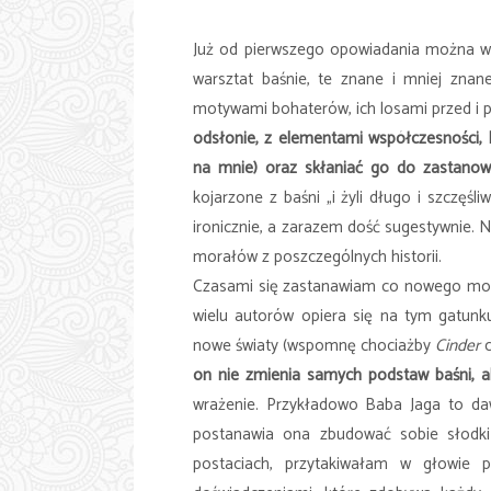
Już od pierwszego opowiadania można wyc
warsztat baśnie, te znane i mniej znan
motywami bohaterów, ich losami przed i p
odsłonie, z elementami współczesności, k
na mnie) oraz skłaniać go do zastanow
kojarzone z baśni „i żyli długo i szczęśl
ironicznie, a zarazem dość sugestywnie.
morałów z poszczególnych historii.
Czasami się zastanawiam co nowego można
wielu autorów opiera się na tym gatunk
nowe światy (wspomnę chociażby
Cinder
on nie zmienia samych podstaw baśni, a
wrażenie. Przykładowo Baba Jaga to daw
postanawia ona zbudować sobie słodk
postaciach, przytakiwałam w głowie