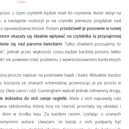
źródło
zuć z czym czytelnik będzie miał do czynienia. Autor wziął na
e, a następnie rozłożył je na czynniki pierwsze, pogdybał nad
o opowiedzianej historii. Potem
przedstawił je ponownie w nowej
tóre okazały się idealnie wpływać na czytelnika (a przynajmniej
ienia się nad paroma kwestiami
. Tylko chwilami poczujemy to
iwie”, jednak przez większość czasu będzie bardziej ponuro, lekko
 Nikt nie powinien mieć problemu z wywnioskowaniem konkretnych
 jeszcze napisać na podstawie bajek i baśni. Aktualnie bardzo
u, korzysta ze znanych schematów, przenosząc je po prostu w
czy
Dwór cierni i róż
). Cunningham wybrał jednak odmienną drogę,
le dokładna do nich swoje cegiełki
. Wiele z nich naprawdę robi
na seksbomba, której losy na starość przestały się układać i
i dom w środku lasu. Za każdym razem, czytając o znanych
 pomysłom autora. Uważam, że każdy z nich podparty był