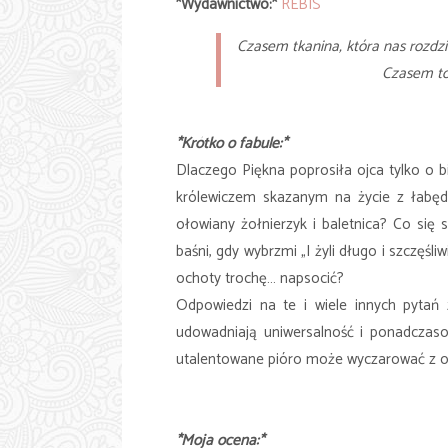
*Wydawnictwo:*
REBIS
Czasem tkanina, która nas rozdzi
Czasem to
*Krótko o fabule:*
Dlaczego Piękna poprosiła ojca tylko o b
królewiczem skazanym na życie z łabęd
ołowiany żołnierzyk i baletnica? Co się
baśni, gdy wybrzmi „I żyli długo i szczęśli
ochoty trochę… napsocić?
Odpowiedzi na te i wiele innych pytań z
udowadniają uniwersalność i ponadczasow
utalentowane pióro może wyczarować z o
*Moja ocena:*