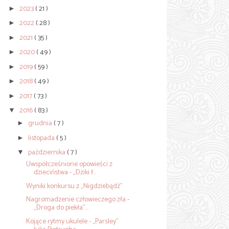
2023
( 21 )
►
2022
( 28 )
►
2021
( 35 )
►
2020
( 49 )
►
2019
( 59 )
►
2018
( 49 )
►
2017
( 73 )
►
2016
( 83 )
▼
grudnia
( 7 )
►
listopada
( 5 )
►
października
( 7 )
▼
Uwspółcześnione opowieści z
dzieciństwa - „Dziki ł...
Wyniki konkursu z „Nigdziebądź”
Nagromadzenie człowieczego zła -
„Droga do piekła”...
Kojące rytmy ukulele - „Parsley”