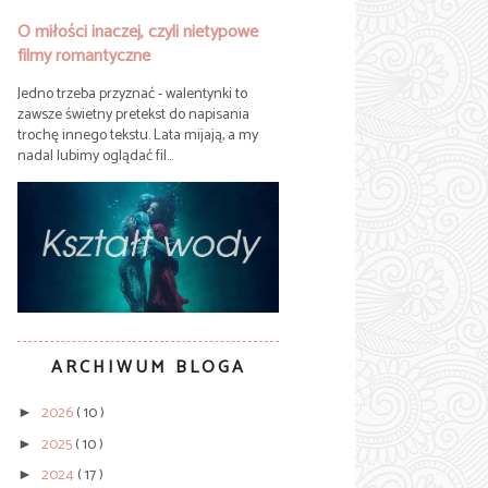
O miłości inaczej, czyli nietypowe
filmy romantyczne
Jedno trzeba przyznać - walentynki to
zawsze świetny pretekst do napisania
trochę innego tekstu. Lata mijają, a my
nadal lubimy oglądać fil...
ARCHIWUM BLOGA
2026
( 10 )
►
2025
( 10 )
►
2024
( 17 )
►