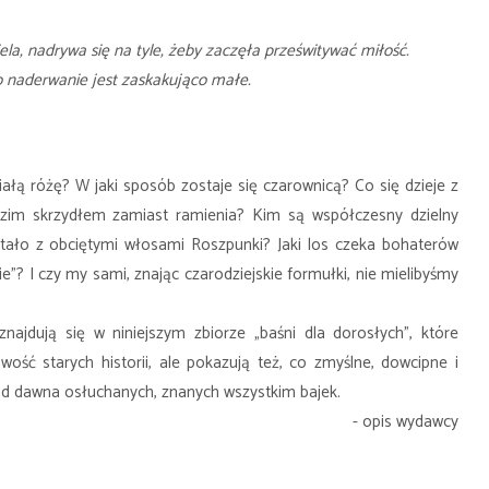
ela, nadrywa się na tyle, żeby zaczęła prześwitywać miłość.
 naderwanie jest zaskakująco małe.
iałą różę? W jaki sposób zostaje się czarownicą? Co się dzieje z
zim skrzydłem zamiast ramienia? Kim są współczesny dzielny
 stało z obciętymi włosami Roszpunki? Jaki los czeka bohaterów
wie”? I czy my sami, znając czarodziejskie formułki, nie mielibyśmy
najdują się w niniejszym zbiorze „baśni dla dorosłych”, które
ość starych historii, ale pokazują też, co zmyślne, dowcipne i
d dawna osłuchanych, znanych wszystkim bajek.
- opis wydawcy