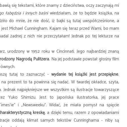
bawią się tekstami, które znamy z dzieciństwa, oczy zaczynają mi
go łabędzia i innych baśni
wiedziałam, że to będzie książka, na
iło do mnie, że nie dość, iż bajki są tutaj uwspółcześnione, a
m jest Michael Cunningham. Kajam się teraz przed Wami, bo mam
 nadal żadnej z nich nie przeczytałam! Jednak po tej lekturze na
rz, urodzony w 1952 roku w Cincinnati. Jego najbardziej znaną
rodzony Nagrodą Pulitzera
. Na jej podstawie powstał głośny film
głównych.
szę tutaj to zaznaczyć -
wydanie tej książki jest przepiękne
.
ji na prezent to ta powinna się nadać. W twardej okładce, szyta,
. Jednak najpiękniejsze we wszystkim są ilustracje towarzyszące
z Yuko Shimizu. Jest to japońska ilustratorka, jej prace
imes'ie” i „Newsweeku”. Widać, że miała pomysł na spięcie
harakterystyczną kreskę
, a dzięki temu, razem z opowiadaniami
stracje oddają klimat samych tekstów Cunninghama - niby są