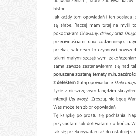
doświadczeniami, które zdobywa każdy 
historii.
Jak każdy tom opowiadań i ten posiada je
są słabe. Raczej mam tutaj na myśli t
pokochałam
Ołowiany, dzielny
oraz
Długo
przeciwnościami dnia codziennego, rut
przekaz, w którym to czynności powszed
takimi małymi szczęśliwymi zakończenia
sama zawsze zastanawiałam się nad taki
poruszane zostaną tematy m.in. zazdroś
z defektem
(tutaj opowiadanie
Dziki łabę
życie z nieszczęsnym łabędzim skrzydł
intencji
(
Jej włosy
). Zresztą, nie będę Wa
Was może ten zbiór opowiadań.
Tę książkę po prostu się pochłania. Nap
przysiadłam tak dotrwałam do końca. Wci
tak się przekonywałam aż do ostatniej stro