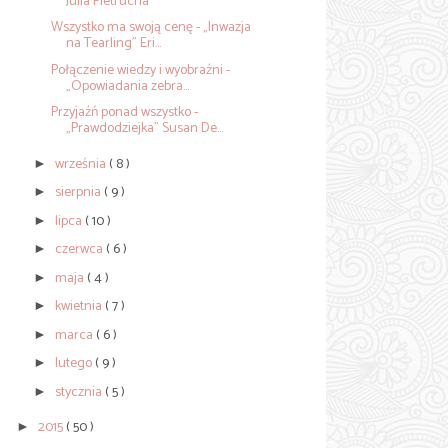
Julia Pietrucha
Wszystko ma swoją cenę - „Inwazja
na Tearling” Eri...
Połączenie wiedzy i wyobraźni -
„Opowiadania zebra...
Przyjaźń ponad wszystko -
„Prawdodziejka” Susan De...
września
( 8 )
►
sierpnia
( 9 )
►
lipca
( 10 )
►
czerwca
( 6 )
►
maja
( 4 )
►
kwietnia
( 7 )
►
marca
( 6 )
►
lutego
( 9 )
►
stycznia
( 5 )
►
2015
( 50 )
►