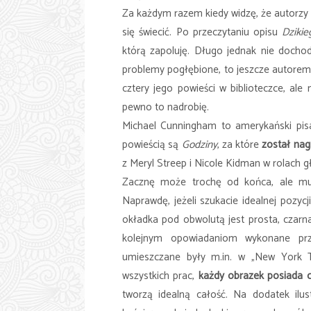
Za każdym razem kiedy widzę, że autorzy 
się świecić. Po przeczytaniu opisu
Dzikie
którą zapoluję. Długo jednak nie dochodz
problemy pogłębione, to jeszcze autore
cztery jego powieści w biblioteczce, ale
pewno to nadrobię.
Michael Cunningham to amerykański pisa
powieścią są
Godziny
, za które
został nag
z Meryl Streep i Nicole Kidman w rolach 
Zacznę może trochę od końca, ale mu
Naprawdę, jeżeli szukacie idealnej pozyc
okładka pod obwolutą jest prosta, czarna
kolejnym opowiadaniom wykonane prze
umieszczane były m.in. w „New York T
wszystkich prac,
każdy obrazek posiada c
tworzą idealną całość. Na dodatek ilu