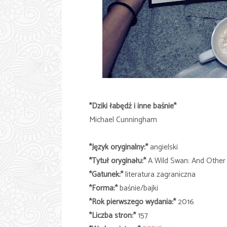
*Dziki łabędź i inne baśnie*
Michael Cunningham
*Język oryginalny:*
angielski
*Tytuł oryginału:*
A Wild Swan: And Other
*Gatunek:*
literatura zagraniczna
*Forma:*
baśnie/bajki
*Rok pierwszego wydania:*
2016
*Liczba stron:*
157