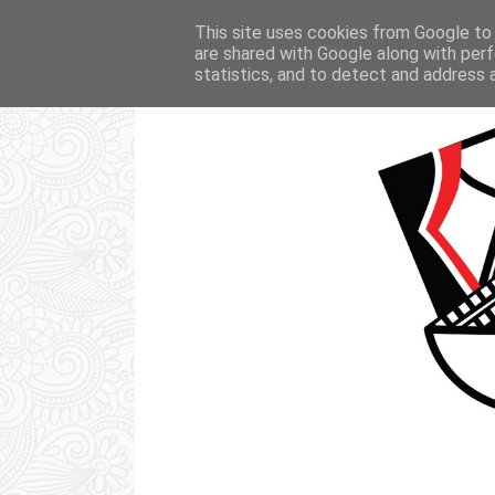
STRONA GŁÓWNA
KSIĄŻKI
FI
This site uses cookies from Google to d
are shared with Google along with perf
statistics, and to detect and address 