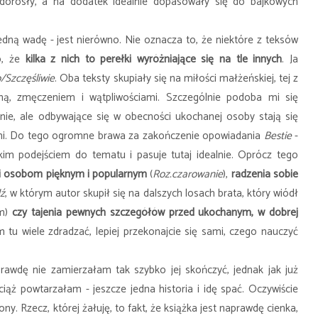
dorosły, a na dodatek idealnie dopasowały się do bajkowych
dną wadę - jest nierówno. Nie oznacza to, że niektóre z teksów
o, że
kilka z nich to perełki wyróżniające się na tle innych
. Ja
/Szczęśliwie
. Oba teksty skupiały się na miłości małżeńskiej, tej z
yną, zmęczeniem i wątpliwościami. Szczególnie podoba mi się
nie, ale odbywające się w obecności ukochanej osoby stają się
mi. Do tego ogromne brawa za zakończenie opowiadania
Bestie
-
m podejściem do tematu i pasuje tutaj idealnie. Oprócz tego
ci osobom pięknym i popularnym
(
Roz.czarowanie
),
radzenia sobie
dź
, w którym autor skupił się na dalszych losach brata, który wiódł
em)
czy tajenia pewnych szczegółów przed ukochanym, w dobrej
m tu wiele zdradzać, lepiej przekonajcie się sami, czego nauczyć
rawdę nie zamierzałam tak szybko jej skończyć, jednak jak już
ąż powtarzałam - jeszcze jedna historia i idę spać. Oczywiście
ny. Rzecz, której żałuję, to fakt, że książka jest naprawdę cienka,