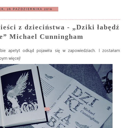
EK, 28 PAŹDZIERNIKA 2016
eści z dzieciństwa - „Dziki łabędź
nie” Michael Cunningham
obie apetyt odkąd pojawiła się w zapowiedziach. I zostałam
bym więcej!