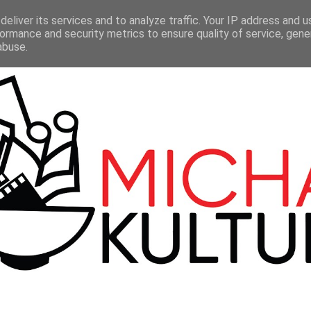
LMY
TEATR
SERIALE
100 BBC
KONTAKT
eliver its services and to analyze traffic. Your IP address and 
ormance and security metrics to ensure quality of service, gen
abuse.