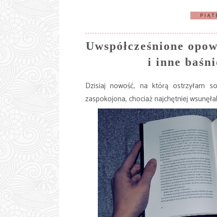
PIĄT
Uwspółcześnione opowi
i inne baś
Dzisiaj nowość, na którą ostrzyłam s
zaspokojona, chociaż najchętniej wsunęła