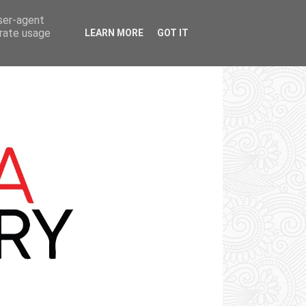
user-agent
erate usage
LEARN MORE
GOT IT