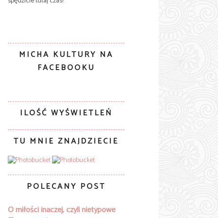
spędzicie tutaj czas!
MICHA KULTURY NA
FACEBOOKU
ILOŚĆ WYŚWIETLEŃ
TU MNIE ZNAJDZIECIE
POLECANY POST
O miłości inaczej, czyli nietypowe