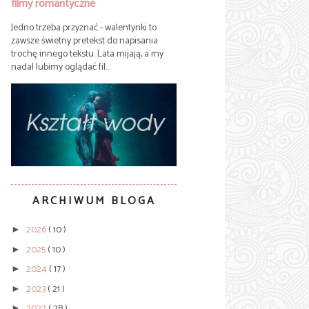
filmy romantyczne
Jedno trzeba przyznać - walentynki to
zawsze świetny pretekst do napisania
trochę innego tekstu. Lata mijają, a my
nadal lubimy oglądać fil...
ARCHIWUM BLOGA
2026
( 10 )
►
2025
( 10 )
►
2024
( 17 )
►
2023
( 21 )
►
2022
( 28 )
►