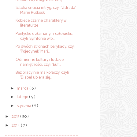
Sztuka snucia intryg, czyli 'Zdrada'
Marie Rutkoski
Kobiece czarne charaktery w
literaturze
Poetycko o złamanym człowieku,
czyli 'Symfonia w b...
Po dwóch stronach barykady, czyli
'Pojedynek' Mari...
Odmienne kultury i ludzkie
namiętności, czyli 'Euf...
Bez pracy nie ma kołaczy, czyli
'Diabeł ubiera się...
marca
( 6 )
►
lutego
( 9 )
►
stycznia
( 5 )
►
2015
( 50 )
►
2014
( 7 )
►