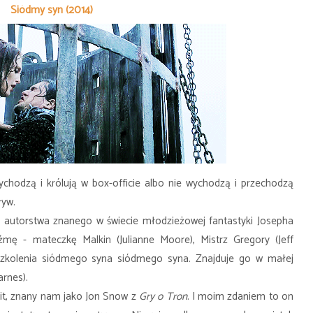
Siódmy syn (2014)
wychodzą i królują w box-officie albo nie wychodzą i przechodzą
ływ.
i autorstwa znanego w świecie młodzieżowej fantastyki Josepha
mę - mateczkę Malkin (Julianne Moore), Mistrz Gregory (Jeff
yszkolenia siódmego syna siódmego syna. Znajduje go w małej
rnes).
Kit, znany nam jako Jon Snow z
Gry o Tron
. I moim zdaniem to on