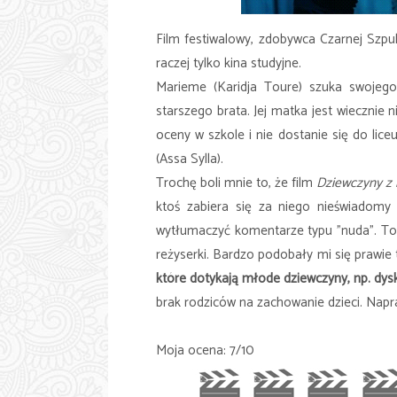
Film festiwalowy, zdobywca Czarnej Szpu
raczej tylko kina studyjne.
Marieme (Karidja Toure) szuka swojeg
starszego brata. Jej matka jest wiecznie
oceny w szkole i nie dostanie się do lic
(Assa Sylla).
Trochę boli mnie to, że film
Dziewczyny z
ktoś zabiera się za niego nieświadomy 
wytłumaczyć komentarze typu "nuda". To 
reżyserki. Bardzo podobały mi się prawie
które dotykają młode dziewczyny, np. dys
brak rodziców na zachowanie dzieci. Napr
Moja ocena: 7/10