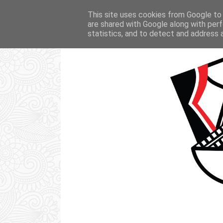
STRONA GŁÓWNA
KSIĄŻKI
FI
This site uses cookies from Google to d
are shared with Google along with perf
statistics, and to detect and address 