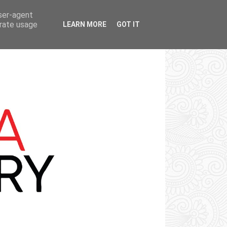
user-agent
erate usage
LEARN MORE
GOT IT