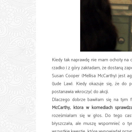
Kiedy tak naprawdę nie mam ochoty na o
rzadko i z góry zakładam, że dostaną zap
Susan Cooper (Mellisa McCarthy) jest ag
(Jude Law). Kiedy okazuje się, że do 
postanawia wkroczyć do akcji.
Dlaczego dobrze bawiłam się na tym f
McCarthy, która w komediach sprawdza
roześmiałam się w głos. Do tego cast
błyszczała, ale muszę wspomnieć o tym
wszystkie kwestie, które wypowiadał przyn