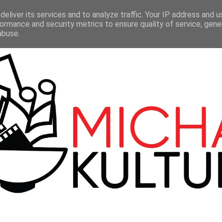
LMY
TEATR
SERIALE
100 BBC
KONTAKT
eliver its services and to analyze traffic. Your IP address and 
ormance and security metrics to ensure quality of service, gen
abuse.