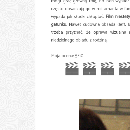
mógł grać główną rolę, bo Ben wypadł n
często obsadzają go w roli amanta w fan
wypada jak słodki chłoptaś.
Film niestet
gatunku
. Nawet cudowna obsada (Jeff, J
trzeba przyznać, że oprawa wizualna 
niedzielnego obiadu z rodziną.
Moja ocena: 5/10