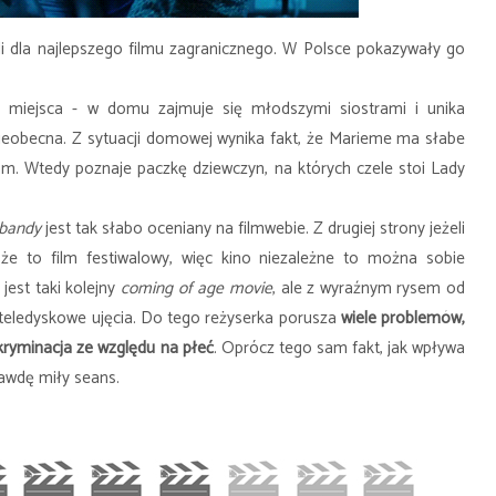
li dla najlepszego filmu zagranicznego. W Polsce pokazywały go
o miejsca - w domu zajmuje się młodszymi siostrami i unika
 nieobecna. Z sytuacji domowej wynika fakt, że Marieme ma słabe
eum. Wtedy poznaje paczkę dziewczyn, na których czele stoi Lady
 bandy
jest tak słabo oceniany na filmwebie. Z drugiej strony jeżeli
że to film festiwalowy, więc kino niezależne to można sobie
jest taki kolejny
coming of age movie
, ale z wyraźnym rysem od
 teledyskowe ujęcia. Do tego reżyserka porusza
wiele problemów,
kryminacja ze względu na płeć
. Oprócz tego sam fakt, jak wpływa
awdę miły seans.