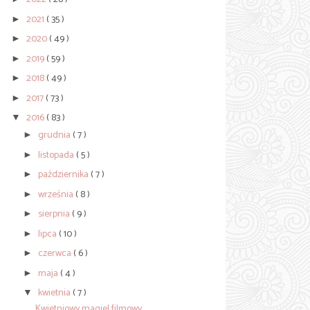
2021
( 35 )
►
2020
( 49 )
►
2019
( 59 )
►
2018
( 49 )
►
2017
( 73 )
►
2016
( 83 )
▼
grudnia
( 7 )
►
listopada
( 5 )
►
października
( 7 )
►
września
( 8 )
►
sierpnia
( 9 )
►
lipca
( 10 )
►
czerwca
( 6 )
►
maja
( 4 )
►
kwietnia
( 7 )
▼
Kwietniowy magiel filmowy