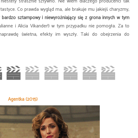
iestety strasznie sztywno. Nie wiem dlaczego producenci tak
tastyce. Co prawda wygląd ma, ale brakuje mu jakiejś charyzmy,
y bardzo sztampowy i niewyróżniający się z grona innych w tym
ulianne i Alicia Vikander!) w tym przypadku nie pomogła. Za to
naprawdę świetna, efekty im wyszły. Taki do obejrzenia do
Agentka (2015)