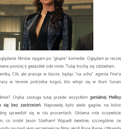
glądanie filmów sięgam po "głupie" komedie. Oglądam je raczej
ewne poniżej 5 gwiazdek ode mnie. Tutaj trochę się zdziwiłam.
entką CIA, ale pracuje w biurze, będąc "na uchu" agenta Fine'a
pracy w terenie potrzeba kogoś, kto wtopi się w tłum Susan
ilmie? Chyba zasługa tutaj przede wszystkim
genialnej Mellisy
 się bez zastrzeżeń
. Naprawdę było wiele gagów, na które
ing sprawdził się w stu procentach. Główna rola oczywiście
, co zrobił Jason Statham! Wypadł świetnie, szczególnie, że
osiły na myśl jego wcześniejsze filmy akcji! Rose Byrne i Miranda