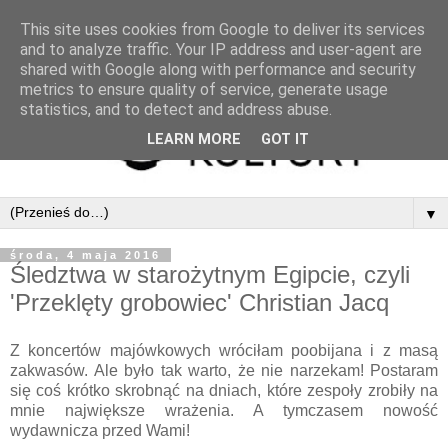
This site uses cookies from Google to deliver its services
and to analyze traffic. Your IP address and user-agent are
shared with Google along with performance and security
metrics to ensure quality of service, generate usage
statistics, and to detect and address abuse.
LEARN MORE
GOT IT
▼
środa, 4 maja 2016
Śledztwa w starożytnym Egipcie, czyli
'Przeklęty grobowiec' Christian Jacq
Z koncertów majówkowych wróciłam poobijana i z masą
zakwasów. Ale było tak warto, że nie narzekam! Postaram
się coś krótko skrobnąć na dniach, które zespoły zrobiły na
mnie największe wrażenia. A tymczasem nowość
wydawnicza przed Wami!