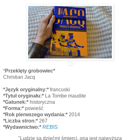
*
Przeklęty grobowiec*
Christian Jacq
*Język oryginalny:*
francuski
*Tytuł oryginału:*
La Tombe maudite
*Gatunek:*
historyczna
*Forma:*
powieść
*Rok pierwszego wydania:*
2014
*Liczba stron:*
267
*Wydawnictwo:*
REBIS
"Ludzie są dziećmi śmierci, ona jest najwyższą