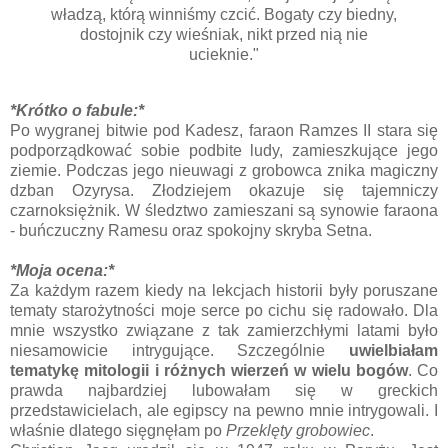
władzą, którą winniśmy czcić. Bogaty czy biedny,
dostojnik czy wieśniak, nikt przed nią nie
ucieknie."
*Krótko o fabule:*
Po wygranej bitwie pod Kadesz, faraon Ramzes II stara się
podporządkować sobie podbite ludy, zamieszkujące jego
ziemie. Podczas jego nieuwagi z grobowca znika magiczny
dzban Ozyrysa. Złodziejem okazuje się tajemniczy
czarnoksiężnik. W śledztwo zamieszani są synowie faraona
- buńczuczny Ramesu oraz spokojny skryba Setna.
*Moja ocena:*
Za każdym razem kiedy na lekcjach historii były poruszane
tematy starożytności moje serce po cichu się radowało. Dla
mnie wszystko związane z tak zamierzchłymi latami było
niesamowicie intrygujące. Szczególnie
uwielbiałam
tematykę mitologii i różnych wierzeń w wielu bogów
. Co
prawda najbardziej lubowałam się w greckich
przedstawicielach, ale egipscy na pewno mnie intrygowali. I
właśnie dlatego sięgnęłam po
Przeklęty grobowiec
.