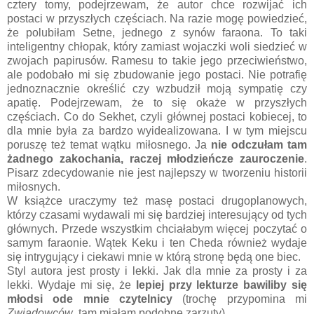
cztery tomy, podejrzewam, że autor chce rozwijać ich
postaci w przyszłych częściach. Na razie mogę powiedzieć,
że polubiłam Setne, jednego z synów faraona. To taki
inteligentny chłopak, który zamiast wojaczki woli siedzieć w
zwojach papirusów. Ramesu to takie jego przeciwieństwo,
ale podobało mi się zbudowanie jego postaci. Nie potrafię
jednoznacznie określić czy wzbudził moją sympatię czy
apatię. Podejrzewam, że to się okaże w przyszłych
częściach. Co do Sekhet, czyli głównej postaci kobiecej, to
dla mnie była za bardzo wyidealizowana. I w tym miejscu
poruszę też temat wątku miłosnego. Ja
nie odczułam tam
żadnego zakochania, raczej młodzieńcze zauroczenie
.
Pisarz zdecydowanie nie jest najlepszy w tworzeniu historii
miłosnych.
W książce uraczymy też masę postaci drugoplanowych,
którzy czasami wydawali mi się bardziej interesujący od tych
głównych. Przede wszystkim chciałabym więcej poczytać o
samym faraonie. Wątek Keku i ten Cheda również wydaje
się intrygujący i ciekawi mnie w którą stronę będą one biec.
Styl autora jest prosty i lekki. Jak dla mnie za prosty i za
lekki. Wydaje mi się, że
lepiej przy lekturze bawiliby się
młodsi ode mnie czytelnicy
(trochę przypomina mi
Zwiadowców
, tam miałam podobne zarzuty).