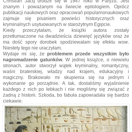
Christian Jacq urodził się w 1947 roku w Paryżu. Jest
znanym i poważanym na świecie epitologiem. Oprócz
publikacji naukowych oraz opracowań popularnonaukowych
zajmuje się pisaniem powieści historycznych oraz
kryminalnych usytuowanych w starożytnym Egipcie.
Kiedy przeczytałam, że książki autora zostały
przetłumaczone na dwadzieścia dziewięć języków oraz że
ma dość spory dorobek spodziewałam się efektu
wow
.
Niestety tego nie uraczyłam.
Wydaje mi się, że
problemem przede wszystkim było
nagromadzenie gatunków
. W jednej książce, o niewielu
stronach, autor stworzył wątek kryminalny, romantyczny,
waśni braterskiej, władzy nad krajem, edukacyjny i
magiczny. Brakowało mi skupienia się na jednym i
wykonanie go porządnie. A tak, dostaliśmy wyjaśnienie
każdego z nich po łebkach i nie mogliśmy się związać z
żadną z historii. Szkoda, bo fabuła zapowiadała się bardzo
ciekawie.