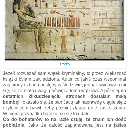
źródło
Jeżeli rozważać sam wątek kryminalny, to przez większość
książki byłam zawiedziona. Autor co jakiś czas wspominał
zaginiony dzban i postępy w śledztwie, jednak wydawało mi
się, że za mało uwagi poświęca temu wątkowi. A później
na
ostatnich kilkudziesięciu stronach dostałam małą
bombę
! I okazało się, że pan Jacq tak naprawdę ciągle się z
czytelnikiem bawił, żeby później złapać go z zaskoczenia.
W moim przypadku bardzo mu się to udało.
Co do bohaterów to na razie czuję, że znam ich dość
pobieżnie
. Jako że całość zaplanowana jest na jakieś