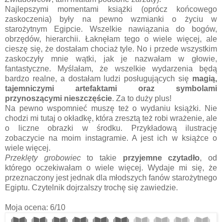
Najlepszymi momentami książki (oprócz końcowego
zaskoczenia) były na pewno wzmianki o życiu w
starożytnym Egipcie. Wszelkie nawiązania do bogów,
obrzędów, hierarchii. Łaknęłam tego o wiele więcej, ale
cieszę się, że dostałam chociaż tyle. No i przede wszystkim
zaskoczyły mnie wątki, jak je nazwałam w głowie,
fantastyczne. Myślałam, że wszelkie wydarzenia będą
bardzo realne, a dostałam ludzi posługujących się
magią,
tajemniczymi artefaktami oraz symbolami
przynoszącymi nieszczęście
. Za to duży plus!
Na pewno wspomnieć muszę też o wydaniu książki. Nie
chodzi mi tutaj o okładkę, która zresztą też robi wrażenie, ale
o liczne obrazki w środku. Przykładową ilustrację
zobaczycie na moim instagramie. A jest ich w książce o
wiele więcej.
Przeklęty grobowiec
to takie
przyjemne czytadło
, od
którego oczekiwałam o wiele więcej. Wydaje mi się, że
przeznaczony jest jednak dla młodszych fanów starożytnego
Egiptu. Czytelnik dojrzalszy trochę się zawiedzie.
Moja ocena: 6/10