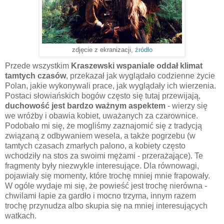
zdjęcie z ekranizacji,
źródło
Przede wszystkim
Kraszewski wspaniale oddał klimat
tamtych czasów
, przekazał jak wyglądało codzienne życie
Polan, jakie wykonywali prace, jak wyglądały ich wierzenia.
Postaci słowiańskich bogów często się tutaj przewijają,
duchowość jest bardzo ważnym aspektem
- wierzy się
we wróżby i obawia kobiet, uważanych za czarownice.
Podobało mi się, że mogliśmy zaznajomić się z tradycją
związaną z odbywaniem wesela, a także pogrzebu (w
tamtych czasach zmarłych palono, a kobiety często
wchodziły na stos za swoimi mężami - przerażające). Te
fragmenty były niezwykle interesujące. Dla równowagi,
pojawiały się momenty, które trochę mniej mnie frapowały.
W ogóle wydaje mi się, że powieść jest trochę nierówna -
chwilami łapie za gardło i mocno trzyma, innym razem
trochę przynudza albo skupia się na mniej interesujących
watkach.