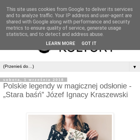
This site uses cookies from Google to deliver its services
and to analyze traffic. Your IP address and user-agent are
shared with Google along with performance and security
metrics to ensure quality of service, generate usage
statistics, and to detect and address abuse.
LEARN MORE
GOT IT
▼
sobota, 1 września 2018
Polskie legendy w magicznej odsłonie -
„Stara baśń” Józef Ignacy Kraszewski