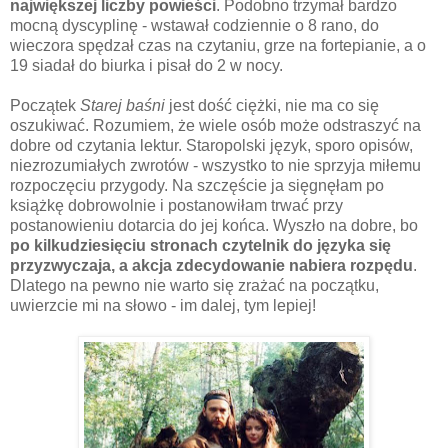
największej liczby powieści
. Podobno trzymał bardzo
mocną dyscyplinę - wstawał codziennie o 8 rano, do
wieczora spędzał czas na czytaniu, grze na fortepianie, a o
19 siadał do biurka i pisał do 2 w nocy.
Początek
Starej baśni
jest dość ciężki, nie ma co się
oszukiwać. Rozumiem, że wiele osób może odstraszyć na
dobre od czytania lektur. Staropolski język, sporo opisów,
niezrozumiałych zwrotów - wszystko to nie sprzyja miłemu
rozpoczęciu przygody. Na szczęście ja sięgnęłam po
książkę dobrowolnie i postanowiłam trwać przy
postanowieniu dotarcia do jej końca. Wyszło na dobre, bo
po kilkudziesięciu stronach czytelnik do języka się
przyzwyczaja, a akcja zdecydowanie nabiera rozpędu
.
Dlatego na pewno nie warto się zrażać na początku,
uwierzcie mi na słowo - im dalej, tym lepiej!