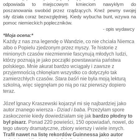
odpowiada to miejscowym kmieciom nawykłym do
poszanowania swobód przez rządzących. Kneź pewny swojej
siły działa coraz bezwzględniej. Kiedy wybucha bunt, wzywa na
pomoc niemieckich popleczników.
- opis wydawcy
*Moja ocena:*
Każdy z nas zna legendę o Wandzie, co nie chciała Niemca
albo o Popielu zjedzonym przez myszy. Te historie z
minionych czasów niezmiennie fascynują młodych ludzi,
którzy poznają je jako początki powstawania państwa
polskiego. Mnie akurat bardzo wciągały i zawsze z
przyjemnością chłonęłam wszystko co dotyczyło tak
zamierzchłych czasów.
Stara baśń
nie była moją lekturą
szkolną, więc sięgnęłam po nią po raz pierwszy dopiero
teraz.
Józef Ignacy Kraszewski kojarzył mi się najbardziej jako
autor znanego wiersza -
Dziad i baba
. Przeżyłam spore
zaskoczenie kiedy dowiedziałam się jak
bardzo płodny to
był pisarz
. Ponad 220 powieści, 150 opowiadań, nowel, do
tego utwory dramatyczne, zbiory wierszy i wiele innych.
Trafił nawet na listę rekordów Guinnessa jako autor