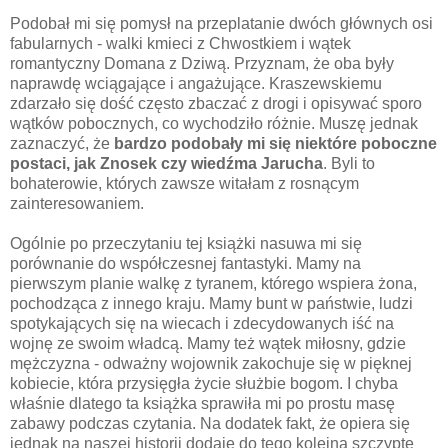
Podobał mi się pomysł na przeplatanie dwóch głównych osi
fabularnych - walki kmieci z Chwostkiem i wątek
romantyczny Domana z Dziwą. Przyznam, że oba były
naprawdę wciągające i angażujące. Kraszewskiemu
zdarzało się dość często zbaczać z drogi i opisywać sporo
wątków pobocznych, co wychodziło różnie. Muszę jednak
zaznaczyć, że
bardzo podobały mi się niektóre poboczne
postaci, jak Znosek czy wiedźma Jarucha
. Byli to
bohaterowie, których zawsze witałam z rosnącym
zainteresowaniem.
Ogólnie po przeczytaniu tej książki nasuwa mi się
porównanie do współczesnej fantastyki. Mamy na
pierwszym planie walkę z tyranem, którego wspiera żona,
pochodząca z innego kraju. Mamy bunt w państwie, ludzi
spotykających się na wiecach i zdecydowanych iść na
wojnę ze swoim władcą. Mamy też wątek miłosny, gdzie
mężczyzna - odważny wojownik zakochuje się w pięknej
kobiecie, która przysięgła życie służbie bogom. I chyba
właśnie dlatego ta książka sprawiła mi po prostu masę
zabawy podczas czytania. Na dodatek fakt, że opiera się
jednak na naszej historii dodaje do tego kolejną szczyptę