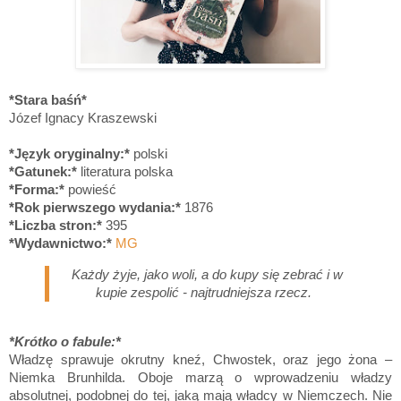
*Stara baśń*
Józef Ignacy Kraszewski
*Język oryginalny:*
polski
*Gatunek:*
literatura polska
*Forma:*
powieść
*Rok pierwszego wydania:*
1876
*Liczba stron:*
395
*Wydawnictwo:*
MG
Każdy żyje, jako woli, a do kupy się zebrać i w
kupie zespolić - najtrudniejsza rzecz.
*Krótko o fabule:*
Władzę sprawuje okrutny kneź, Chwostek, oraz jego żona –
Niemka Brunhilda. Oboje marzą o wprowadzeniu władzy
absolutnej, podobnej do tej, jaką mają władcy w Niemczech. Nie