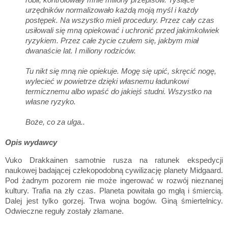
urzędników normalizowało każdą moją myśl i każdy
postępek. Na wszystko mieli procedury. Przez cały czas
usiłowali się mną opiekować i uchronić przed jakimkolwiek
ryzykiem. Przez całe życie czułem się, jakbym miał
dwanaście lat. I miliony rodziców.
Tu nikt się mną nie opiekuje. Mogę się upić, skręcić nogę,
wylecieć w powietrze dzięki własnemu ładunkowi
termicznemu albo wpaść do jakiejś studni. Wszystko na
własne ryzyko.
Boże, co za ulga.
.
Opis wydawcy
Vuko Drakkainen samotnie rusza na ratunek ekspedycji
naukowej badającej człekopodobną cywilizację planety Midgaard.
Pod żadnym pozorem nie może ingerować w rozwój nieznanej
kultury. Trafia na zły czas. Planeta powitała go mgłą i śmiercią.
Dalej jest tylko gorzej. Trwa wojna bogów. Giną śmiertelnicy.
Odwieczne reguły zostały złamane.