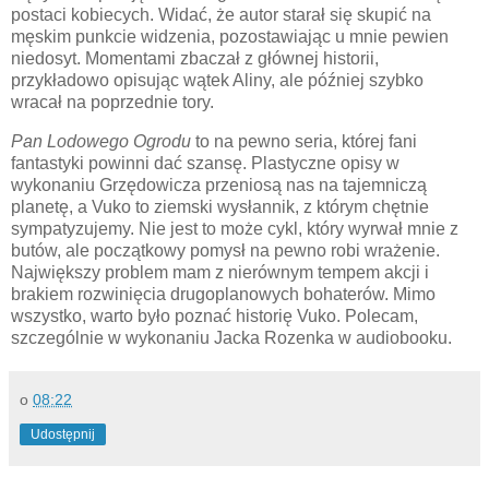
postaci kobiecych. Widać, że autor starał się skupić na
męskim punkcie widzenia, pozostawiając u mnie pewien
niedosyt. Momentami zbaczał z głównej historii,
przykładowo opisując wątek Aliny, ale później szybko
wracał na poprzednie tory.
Pan Lodowego Ogrodu
to na pewno seria, której fani
fantastyki powinni dać szansę. Plastyczne opisy w
wykonaniu Grzędowicza przeniosą nas na tajemniczą
planetę, a Vuko to ziemski wysłannik, z którym chętnie
sympatyzujemy. Nie jest to może cykl, który wyrwał mnie z
butów, ale początkowy pomysł na pewno robi wrażenie.
Największy problem mam z nierównym tempem akcji i
brakiem rozwinięcia drugoplanowych bohaterów. Mimo
wszystko, warto było poznać historię Vuko. Polecam,
szczególnie w wykonaniu Jacka Rozenka w audiobooku.
o
08:22
Udostępnij