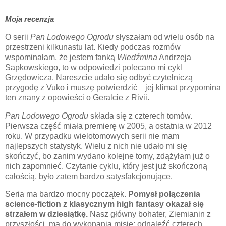
Moja recenzja
O serii
Pan Lodowego Ogrodu
słyszałam od wielu osób na
przestrzeni kilkunastu lat. Kiedy podczas rozmów
wspominałam, że jestem fanką
Wiedźmina
Andrzeja
Sapkowskiego, to w odpowiedzi polecano mi cykl
Grzędowicza. Nareszcie udało się odbyć czytelniczą
przygodę z Vuko i muszę potwierdzić
–
jej klimat przypomina
ten znany z opowieści o Geralcie z Rivii.
Pan Lodowego Ogrodu
składa się z czterech tomów.
Pierwsza część miała premierę w 2005, a ostatnia w 2012
roku. W przypadku wielotomowych serii nie mam
najlepszych statystyk. Wielu z nich nie udało mi się
skończyć, bo zanim wydano kolejne tomy, zdążyłam już o
nich zapomnieć. Czytanie cyklu, który jest już skończoną
całością, było zatem bardzo satysfakcjonujące.
Seria ma bardzo mocny początek.
Pomysł połączenia
science-fiction z klasycznym high fantasy okazał się
strzałem w dziesiątkę.
Nasz główny bohater, Ziemianin z
przyszłości, ma do wykonania misję: odnaleźć czterech