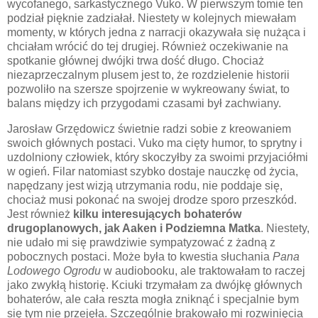
wycofanego, sarkastycznego Vuko. W pierwszym tomie ten
podział pięknie zadziałał. Niestety w kolejnych miewałam
momenty, w których jedna z narracji okazywała się nużąca i
chciałam wrócić do tej drugiej. Również oczekiwanie na
spotkanie głównej dwójki trwa dość długo. Chociaż
niezaprzeczalnym plusem jest to, że rozdzielenie historii
pozwoliło na szersze spojrzenie w wykreowany świat, to
balans między ich przygodami czasami był zachwiany.
Jarosław Grzędowicz świetnie radzi sobie z kreowaniem
swoich głównych postaci. Vuko ma cięty humor, to sprytny i
uzdolniony człowiek, który skoczyłby za swoimi przyjaciółmi
w ogień. Filar natomiast szybko dostaje nauczkę od życia,
napędzany jest wizją utrzymania rodu, nie poddaje się,
chociaż musi pokonać na swojej drodze sporo przeszkód.
Jest również
kilku interesujących bohaterów
drugoplanowych, jak Aaken i Podziemna Matka
. Niestety,
nie udało mi się prawdziwie sympatyzować z żadną z
pobocznych postaci. Może była to kwestia słuchania
Pana
Lodowego Ogrodu
w audiobooku, ale traktowałam to raczej
jako zwykłą historię. Kciuki trzymałam za dwójkę głównych
bohaterów, ale cała reszta mogła zniknąć i specjalnie bym
się tym nie przejęła. Szczególnie brakowało mi rozwinięcia