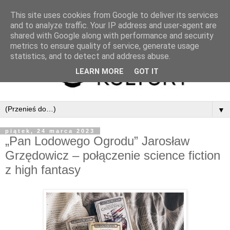
This site uses cookies from Google to deliver its services
and to analyze traffic. Your IP address and user-agent are
shared with Google along with performance and security
metrics to ensure quality of service, generate usage
statistics, and to detect and address abuse.
LEARN MORE
GOT IT
▼
piątek, 24 marca 2023
„Pan Lodowego Ogrodu” Jarosław
Grzędowicz – połączenie science fiction
z high fantasy