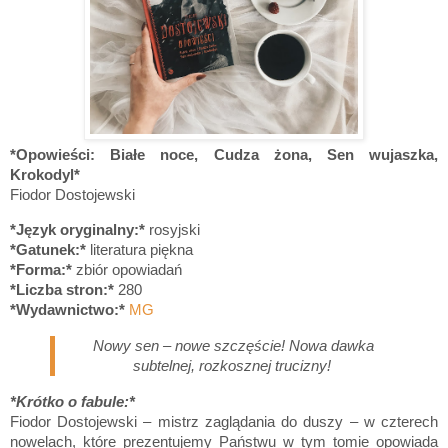
*
Opowieści: Białe noce, Cudza żona, Sen wujaszka,
Krokodyl
*
Fiodor Dostojewski
*Język oryginalny:*
rosyjski
*Gatunek:*
literatura piękna
*Forma:*
zbiór opowiadań
*Liczba stron:*
280
*Wydawnictwo:*
MG
Nowy sen – nowe szczęście! Nowa dawka
subtelnej, rozkosznej trucizny!
*Krótko o fabule:*
Fiodor Dostojewski – mistrz zaglądania do duszy – w czterech
nowelach, które prezentujemy Państwu w tym tomie opowiada