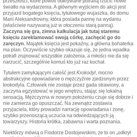
przeszłości, które powoli odkrywane potrafią rzucić nowe
światło na wydarzenia. A głównym wyjściem do akcji jest
przyjazd bogatego księcia, tytułowego wujaszka, do domu
Marii Aleksandrowny, która posiada pannę na wydaniu
(właściwie nazywaną już w otoczeniu starą panną).
Zaczyna się gra, zimna kalkulacja jak tutaj staremu
księciu zareklamować swoją córkę, zachęcić go do
zaręczyn
. Majątek księcia jest pokaźny, a główna bohaterka
ma plan. Oczywiście szybko okazuje się, że jedna wpadka
potrafi zrujnować wszystkie założenia, a miłości nie da się
narzucić, szczególnie komuś kto już raz kochał.
Tytułem zamykającym całość jest
Krokodyl
, mocno
abstrakcyjne opowiadanie o mężczyźnie zjedzonym przez
krokodyla. Człowiek nie zostaje przez gada strawiony, a
zaczyna egzystować w jego wnętrzu, stając się lokalną
sensacją. Mężczyzna w nowym położeniu czuje się dobrze i
nie zamierza go opuszczać. Na zewnątrz zostawia
przyjaciela, który prowadzi narrację opowiadania i żonę,
szybko przenoszącą uczucia na odwiedzających ją
towarzyszy. Historia krótka, zabawna i warta poznania.
Niektórzy mówią o Fiodorze Dostojewskim, że to on „odkrył