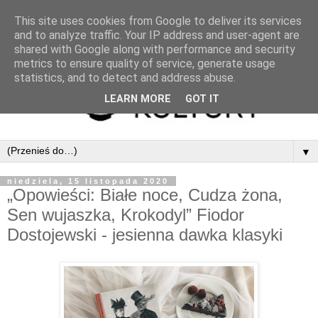
This site uses cookies from Google to deliver its services
and to analyze traffic. Your IP address and user-agent are
shared with Google along with performance and security
metrics to ensure quality of service, generate usage
statistics, and to detect and address abuse.
LEARN MORE
GOT IT
▼
niedziela, 15 listopada 2020
„Opowieści: Białe noce, Cudza żona,
Sen wujaszka, Krokodyl” Fiodor
Dostojewski - jesienna dawka klasyki