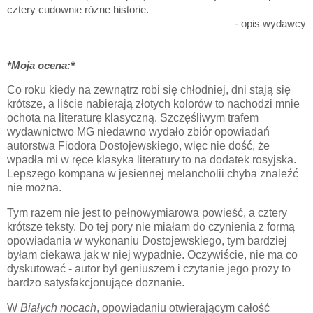
cztery cudownie różne historie.
- opis wydawcy
*Moja ocena:*
Co roku kiedy na zewnątrz robi się chłodniej, dni stają się
krótsze, a liście nabierają złotych kolorów to nachodzi mnie
ochota na literaturę klasyczną. Szczęśliwym trafem
wydawnictwo MG niedawno wydało zbiór opowiadań
autorstwa Fiodora Dostojewskiego, więc nie dość, że
wpadła mi w ręce klasyka literatury to na dodatek rosyjska.
Lepszego kompana w jesiennej melancholii chyba znaleźć
nie można.
Tym razem nie jest to pełnowymiarowa powieść, a cztery
krótsze teksty. Do tej pory nie miałam do czynienia z formą
opowiadania w wykonaniu Dostojewskiego, tym bardziej
byłam ciekawa jak w niej wypadnie. Oczywiście, nie ma co
dyskutować - autor był geniuszem i czytanie jego prozy to
bardzo satysfakcjonujące doznanie.
W
Białych nocach
, opowiadaniu otwierającym całość