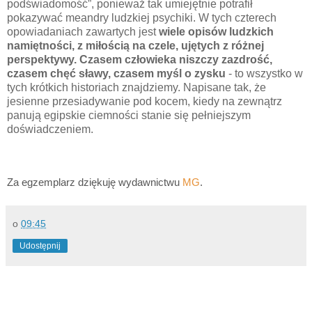
podświadomość”, ponieważ tak umiejętnie potrafił
pokazywać meandry ludzkiej psychiki. W tych czterech
opowiadaniach zawartych jest
wiele opisów ludzkich
namiętności, z miłością na czele, ujętych z różnej
perspektywy. Czasem człowieka niszczy zazdrość,
czasem chęć sławy, czasem myśl o zysku
- to wszystko w
tych krótkich historiach znajdziemy. Napisane tak, że
jesienne przesiadywanie pod kocem, kiedy na zewnątrz
panują egipskie ciemności stanie się pełniejszym
doświadczeniem.
Za egzemplarz dziękuję wydawnictwu
MG
.
o
09:45
Udostępnij