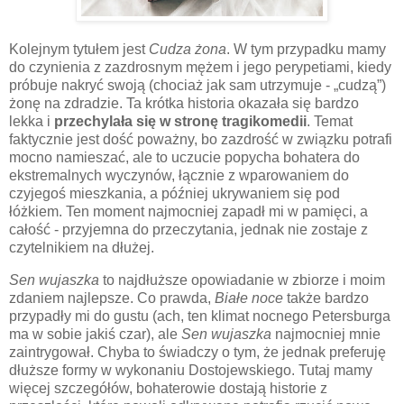
Kolejnym tytułem jest
Cudza żona
. W tym przypadku mamy
do czynienia z zazdrosnym mężem i jego perypetiami, kiedy
próbuje nakryć swoją (chociaż jak sam utrzymuje - „cudzą”)
żonę na zdradzie. Ta krótka historia okazała się bardzo
lekka i
przechylała się w stronę tragikomedii
. Temat
faktycznie jest dość poważny, bo zazdrość w związku potrafi
mocno namieszać, ale to uczucie popycha bohatera do
ekstremalnych wyczynów, łącznie z wparowaniem do
czyjegoś mieszkania, a później ukrywaniem się pod
łóżkiem. Ten moment najmocniej zapadł mi w pamięci, a
całość - przyjemna do przeczytania, jednak nie zostaje z
czytelnikiem na dłużej.
Sen wujaszka
to najdłuższe opowiadanie w zbiorze i moim
zdaniem najlepsze. Co prawda,
Białe noce
także bardzo
przypadły mi do gustu (ach, ten klimat nocnego Petersburga
ma w sobie jakiś czar), ale
Sen wujaszka
najmocniej mnie
zaintrygował. Chyba to świadczy o tym, że jednak preferuję
dłuższe formy w wykonaniu Dostojewskiego. Tutaj mamy
więcej szczegółów, bohaterowie dostają historie z