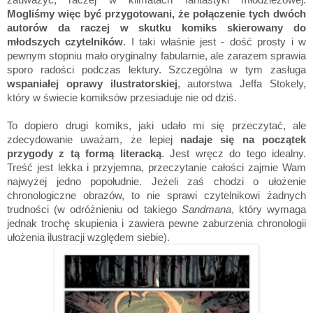
Mogliśmy więc być przygotowani, że połączenie tych dwóch
autorów da raczej w skutku komiks skierowany do
młodszych czytelników
. I taki właśnie jest - dość prosty i w
pewnym stopniu mało oryginalny fabularnie, ale zarazem sprawia
sporo radości podczas lektury. Szczególna w tym zasługa
wspaniałej oprawy ilustratorskiej
, autorstwa Jeffa Stokely,
który w świecie komiksów przesiaduje nie od dziś.
To dopiero drugi komiks, jaki udało mi się przeczytać, ale
zdecydowanie uważam, że lepiej
nadaje się na początek
przygody z tą formą literacką
. Jest wręcz do tego idealny.
Treść jest lekka i przyjemna, przeczytanie całości zajmie Wam
najwyżej jedno popołudnie. Jeżeli zaś chodzi o ułożenie
chronologiczne obrazów, to nie sprawi czytelnikowi żadnych
trudności (w odróżnieniu od takiego
Sandmana
, który wymaga
jednak trochę skupienia i zawiera pewne zaburzenia chronologii
ułożenia ilustracji względem siebie).