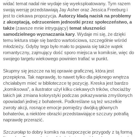
widać temat nadal nie wydaje się wyeksploatowany. Tym razem
swoją wersję przedstawiają Jay Asher oraz Jessica Freeburg i
jest to ciekawa propozycja.
Autorzy kładą nacisk na problemy
z akceptacją, odrzuceniem jednostki przez społeczeństwo, a
także
(zawsze mnie intrygujący)
temat słuszności
samodzielnego wyznaczania kary
. Wydaje mi się, że dzięki
temu lektura staje się bardzo wartościowa, szczególnie wśród
młodzieży. Gdyby tego było mało to pojawia się także wątek
romantyczny, zajmujący dość sporo miejsca w komiksie, więc do
swojego targetu wiekowego powinien trafiać w punkt.
Skupmy się jeszcze na tej oprawie graficznej, która jest
przepiękna. Tak naprawdę, to nawet tylko dla pięknego wnętrza
chciałabym mieć w biblioteczce tę pozycję. Kreska jest bardzo
„komiksowa”, a ilustrator użył kilku ciekawych trików, chociażby
takich jak zmiana kolorystyki podczas pokazywania zmyślonych
opowiadań jednej z bohaterek. Podkreślane są też wszelkie
zwroty akcji, rosnące emocje pomiędzy dwójką głównych
bohaterów, a niektóre obrazki przedstawiające szczury potrafią
naprawdę przerazić.
Szczurołap
to dobry komiks na rozpoczęcie przygody z tą formą