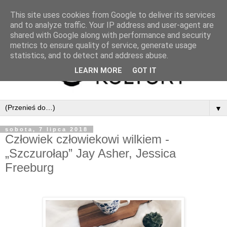
This site uses cookies from Google to deliver its services
and to analyze traffic. Your IP address and user-agent are
shared with Google along with performance and security
metrics to ensure quality of service, generate usage
statistics, and to detect and address abuse.
LEARN MORE
GOT IT
▼
sobota, 7 lipca 2018
Człowiek człowiekowi wilkiem -
„Szczurołap” Jay Asher, Jessica
Freeburg