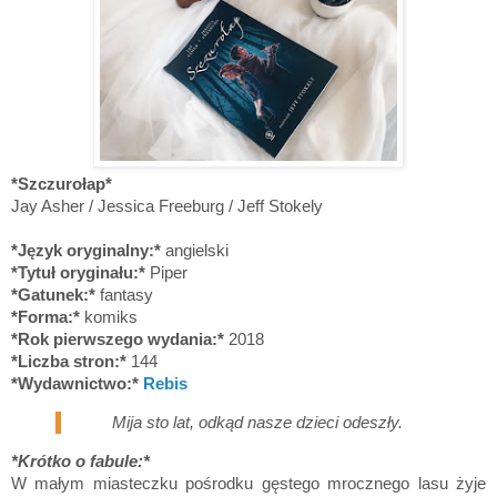
*Szczurołap*
Jay Asher / Jessica Freeburg / Jeff Stokely
*Język oryginalny:*
angielski
*Tytuł oryginału:*
Piper
*Gatunek:*
fantasy
*Forma:*
komiks
*Rok pierwszego wydania:*
2018
*Liczba stron:*
144
*Wydawnictwo:*
R
ebis
Mija sto lat, odkąd nasze dzieci odeszły.
*Krótko o fabule:*
W małym miasteczku pośrodku gęstego mrocznego lasu żyje