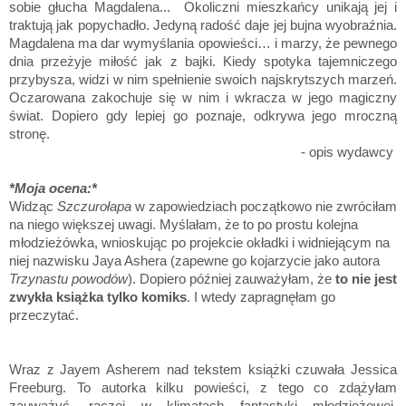
sobie głucha Magdalena... Okoliczni mieszkańcy unikają jej i
traktują jak popychadło. Jedyną radość daje jej bujna wyobraźnia.
Magdalena ma dar wymyślania opowieści… i marzy, że pewnego
dnia przeżyje miłość jak z bajki. Kiedy spotyka tajemniczego
przybysza, widzi w nim spełnienie swoich najskrytszych marzeń.
Oczarowana zakochuje się w nim i wkracza w jego magiczny
świat. Dopiero gdy lepiej go poznaje, odkrywa jego mroczną
stronę.
- opis wydawcy
*Moja ocena:*
Widząc
Szczurołapa
w zapowiedziach początkowo nie zwróciłam
na niego większej uwagi. Myślałam, że to po prostu kolejna
młodzieżówka, wnioskując po projekcie okładki i widniejącym na
niej nazwisku Jaya Ashera (zapewne go kojarzycie jako autora
Trzynastu powodów
). Dopiero później zauważyłam, że
to nie jest
zwykła książka tylko komiks
. I wtedy zapragnęłam go
przeczytać.
Wraz z Jayem Asherem nad tekstem książki czuwała Jessica
Freeburg. To autorka kilku powieści, z tego co zdążyłam
zauważyć, raczej w klimatach fantastyki młodzieżowej.