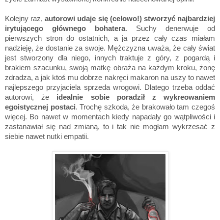
Kolejny raz,
autorowi udaje się (celowo!) stworzyć najbardziej
irytującego głównego bohatera
. Suchy denerwuje od
pierwszych stron do ostatnich, a ja przez cały czas miałam
nadzieję, że dostanie za swoje. Mężczyzna uważa, że cały świat
jest stworzony dla niego, innych traktuje z góry, z pogardą i
brakiem szacunku, swoją matkę obraża na każdym kroku, żonę
zdradza, a jak ktoś mu dobrze nakręci makaron na uszy to nawet
najlepszego przyjaciela sprzeda wrogowi. Dlatego trzeba oddać
autorowi, że
idealnie sobie poradził z wykreowaniem
egoistycznej postaci
. Trochę szkoda, że brakowało tam czegoś
więcej. Bo nawet w momentach kiedy napadały go wątpliwości i
zastanawiał się nad zmianą, to i tak nie mogłam wykrzesać z
siebie nawet nutki empatii.