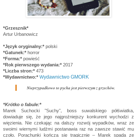
*Grzesznik*
Artur Urbanowicz
*Język oryginalny:*
polski
*Gatunek:*
horror
*Forma:*
powieść
*Rok pierwszego wydania:*
2017
*Liczba stron:*
473
*Wydawnictwo:*
W
ydawnictwo GMORK
Nieprzypadkowo to pycha jest pierwszym z grzechów.
*Krótko o fabule:*
Marek Suchocki "Suchy", boss suwalskiego półświatka,
dowiaduje się, że jego najgroźniejszy konkurent wychodzi z
więzienia. Nie czekając na dalszy rozwój wypadków, wraz ze
swoimi wiernymi ludźmi postanawia raz na zawsze stawić mu
czoło. Porachunki kończą się tragicznie – Marek spada ze