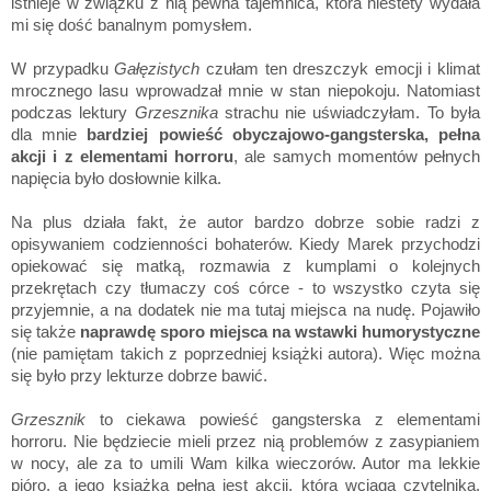
istnieje w związku z nią pewna tajemnica, która niestety wydała
mi się dość banalnym pomysłem.
W przypadku
Gałęzistych
czułam ten dreszczyk emocji i klimat
mrocznego lasu wprowadzał mnie w stan niepokoju. Natomiast
podczas lektury
Grzesznika
strachu nie uświadczyłam. To była
dla mnie
bardziej powieść obyczajowo-gangsterska, pełna
akcji i z elementami horroru
, ale samych momentów pełnych
napięcia było dosłownie kilka.
Na plus działa fakt, że autor bardzo dobrze sobie radzi z
opisywaniem codzienności bohaterów. Kiedy Marek przychodzi
opiekować się matką, rozmawia z kumplami o kolejnych
przekrętach czy tłumaczy coś córce - to wszystko czyta się
przyjemnie, a na dodatek nie ma tutaj miejsca na nudę. Pojawiło
się także
naprawdę sporo miejsca na wstawki humorystyczne
(nie pamiętam takich z poprzedniej książki autora). Więc można
się było przy lekturze dobrze bawić.
Grzesznik
to ciekawa powieść gangsterska z elementami
horroru. Nie będziecie mieli przez nią problemów z zasypianiem
w nocy, ale za to umili Wam kilka wieczorów. Autor ma lekkie
pióro, a jego książka pełna jest akcji, która wciąga czytelnika.