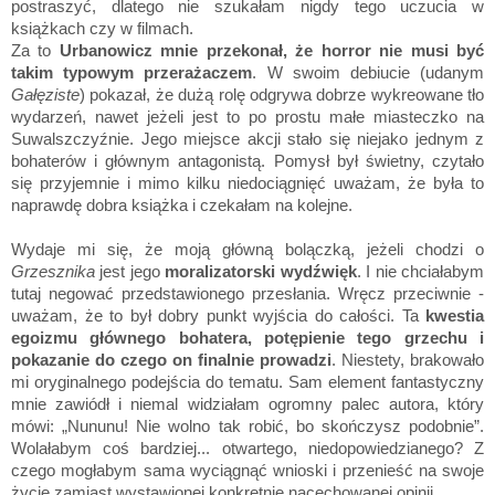
postraszyć, dlatego nie szukałam nigdy tego uczucia w
książkach czy w filmach.
Za to
Urbanowicz mnie przekonał, że horror nie musi być
takim typowym przerażaczem
. W swoim debiucie (udanym
Gałęziste
) pokazał, że dużą rolę odgrywa dobrze wykreowane tło
wydarzeń, nawet jeżeli jest to po prostu małe miasteczko na
Suwalszczyźnie. Jego miejsce akcji stało się niejako jednym z
bohaterów i głównym antagonistą. Pomysł był świetny, czytało
się przyjemnie i mimo kilku niedociągnięć uważam, że była to
naprawdę dobra książka i czekałam na kolejne.
Wydaje mi się, że moją główną bolączką, jeżeli chodzi o
Grzesznika
jest jego
moralizatorski wydźwięk
. I nie chciałabym
tutaj negować przedstawionego przesłania. Wręcz przeciwnie -
uważam, że to był dobry punkt wyjścia do całości. Ta
kwestia
egoizmu głównego bohatera, potępienie tego grzechu i
pokazanie do czego on finalnie prowadzi
. Niestety, brakowało
mi oryginalnego podejścia do tematu. Sam element fantastyczny
mnie zawiódł i niemal widziałam ogromny palec autora, który
mówi: „Nununu! Nie wolno tak robić, bo skończysz podobnie”.
Wolałabym coś bardziej... otwartego, niedopowiedzianego? Z
czego mogłabym sama wyciągnąć wnioski i przenieść na swoje
życie zamiast wystawionej konkretnie nacechowanej opinii.