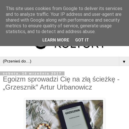
This site uses cookies from Google to deliver its services
and to analyze traffic. Your IP address and user-agent are
shared with Google along with performance and security
metrics to ensure quality of service, generate usage
statistics, and to detect and address abuse.
LEARN MORE
GOT IT
▼
sobota, 16 września 2017
Egoizm sprowadzi Cię na złą ścieżkę -
„Grzesznik” Artur Urbanowicz