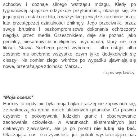
schodów i doznaje silnego wstrząsu mózgu. Kiedy po
tygodniowej śpiączce odzyskuje przytomność, okazuje się, że
jego grupa została rozbita, a wszystkie pieniądze zarobione przez
lata przestępczej działalności zniknęły. Jego przeciwnik, przez
swoje brutalne i bezkompromisowe dokonania ochrzczony
niegdyś przez media Grzesznikiem, daje się poznać jako
genialny, niesamowicie inteligentny psychopata, który nie zna
litości. Stawia Suchego przed wyborem – albo ustąpi, albo
zostanie mu odebrane wszystko, czym tylko kiedykolwiek się
cieszył. Na domiar złego, wkrótce po wypadku ujawniają się
nowe, przerażające zdolności Marka…
- opis wydawcy
*Moja ocena:*
Horrory to nigdy nie była moja bajka i raczej nie zapowiada się,
że wskoczą do grona moich ulubionych gatunków. Co prawda
czytanie o pokonywaniu ludzkich granic i obserwowanie
zachowania człowieka w warunkach ekstremalnych jest
ciekawym zjawiskiem, ale ja po prostu
nie lubię się bać
.
Otaczająca nas rzeczywistość już potrafi wystarczająco nas