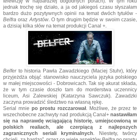
telewizję w najbardziej dogodnych porach). W tym roku
jednak trochę się działo, a ja od jakiegoś czasu słyszałam
bardzo dużo pozytywnych opinii na temat dwóch tytułów -
Belfra
oraz
Artystów
. O tym drugim będzie w swoim czasie,
a dzisiaj kilka słów na temat produkcji Canal +.
Belfer
to historia Pawła Zawadzkiego (Maciej Stuhr), który
przyjeżdża objąć stanowisko nauczyciela języka polskiego
w małej miejscowości - Dobrowicach. Tak się akurat składa,
że w tym czasie doszło tam do morderstwa uczennicy
liceum, Asi Zalewskiej (Katarzyna Sawczuk). Zawadzki
zaczyna prowadzić śledztwo na własną rękę.
Serial mnie
po prostu rozczarował
. Możliwe, że przez te
wszechobecne zachwyty nad produkcją Canal+
nastawiłam
się na naprawdę wciągającą historię, umiejscowioną w
polskich realiach, ale czerpiącą z najlepszych
zagranicznych seriali kryminalnych
. Niestety, twórcy
chcieli „za bardzo”, przez co wiele aspektów
Belfra
po prostu