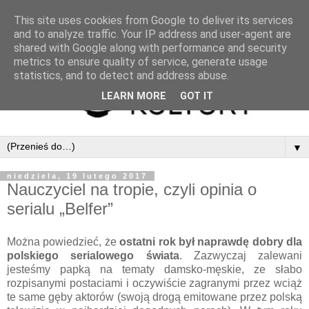
This site uses cookies from Google to deliver its services
and to analyze traffic. Your IP address and user-agent are
shared with Google along with performance and security
metrics to ensure quality of service, generate usage
statistics, and to detect and address abuse.
LEARN MORE
GOT IT
▼
niedziela, 19 lutego 2017
Nauczyciel na tropie, czyli opinia o
serialu „Belfer”
Można powiedzieć, że
ostatni rok był naprawdę dobry dla
polskiego serialowego świata
. Zazwyczaj zalewani
jesteśmy papką na tematy damsko-męskie, ze słabo
rozpisanymi postaciami i oczywiście zagranymi przez wciąż
te same gęby aktorów (swoją drogą emitowane przez polską