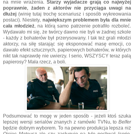
na mnie wrażenia.
Starzy wyjadacze grają co najwyżej
poprawnie, żaden z aktorów nie przyciąga uwagi na
dłużej
(winię tutaj trochę scenariusz i sposób wykreowania
postaci). Niestety,
największym problemem była dla mnie
cała młodzież
, na którą samo patrzenie potrafiło rozboleć.
Wydawało mi się, że twórcy dawno nie byli w żadnej szkole
- każdy z bohaterów był przerysowany. I tak też grali młodzi
aktorzy, na siłę starając się eksponować masę emocji, co
dawało efekt sztucznych, papierowych bohaterów, w których
nikt tak naprawdę nie uwierzy. I serio, WSZYSCY teraz palą
papierosy? Mała rzecz, a boli.
Podsumować to mogę w jeden sposób - jeżeli ktoś szuka
lepszej wersji serialów znanych z ramówki TVNu, to
Belfer
będzie dobrym wyborem. To na pewno produkcja lepsza niż
Ojciec Mateusz
ale czy zasługuje na tyle pochwał (serio,