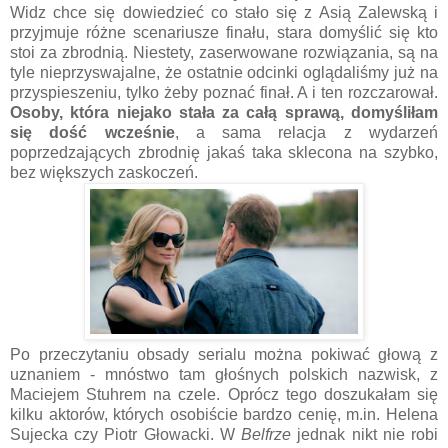
Widz chce się dowiedzieć co stało się z Asią Zalewską i
przyjmuje różne scenariusze finału, stara domyślić się kto
stoi za zbrodnią. Niestety, zaserwowane rozwiązania, są na
tyle nieprzyswajalne, że ostatnie odcinki oglądaliśmy już na
przyspieszeniu, tylko żeby poznać finał. A i ten rozczarował.
Osoby, która niejako stała za całą sprawą, domyśliłam
się dość wcześnie
, a sama relacja z wydarzeń
poprzedzających zbrodnię jakaś taka sklecona na szybko,
bez większych zaskoczeń.
Po przeczytaniu obsady serialu można pokiwać głową z
uznaniem - mnóstwo tam głośnych polskich nazwisk, z
Maciejem Stuhrem na czele. Oprócz tego doszukałam się
kilku aktorów, których osobiście bardzo cenię, m.in. Helena
Sujecka czy Piotr Głowacki. W
Belfrze
jednak nikt nie robi