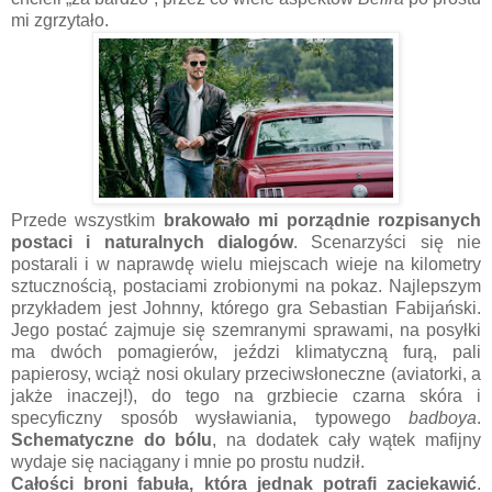
mi zgrzytało.
Przede wszystkim
brakowało mi porządnie rozpisanych
postaci i naturalnych dialogów
. Scenarzyści się nie
postarali i w naprawdę wielu miejscach wieje na kilometry
sztucznością, postaciami zrobionymi na pokaz. Najlepszym
przykładem jest Johnny, którego gra Sebastian Fabijański.
Jego postać zajmuje się szemranymi sprawami, na posyłki
ma dwóch pomagierów, jeździ klimatyczną furą, pali
papierosy, wciąż nosi okulary przeciwsłoneczne (aviatorki, a
jakże inaczej!), do tego na grzbiecie czarna skóra i
specyficzny sposób wysławiania, typowego
badboya
.
Schematyczne do bólu
, na dodatek cały wątek mafijny
wydaje się naciągany i mnie po prostu nudził.
Całości broni fabuła, która jednak potrafi zaciekawić
.