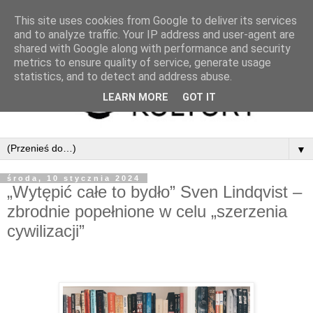
This site uses cookies from Google to deliver its services
and to analyze traffic. Your IP address and user-agent are
shared with Google along with performance and security
metrics to ensure quality of service, generate usage
statistics, and to detect and address abuse.
LEARN MORE
GOT IT
▼
środa, 10 stycznia 2024
„Wytępić całe to bydło” Sven Lindqvist –
zbrodnie popełnione w celu „szerzenia
cywilizacji”