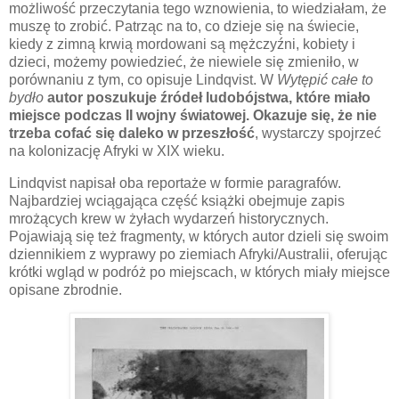
możliwość przeczytania tego wznowienia, to wiedziałam, że
muszę to zrobić. Patrząc na to, co dzieje się na świecie,
kiedy z zimną krwią mordowani są mężczyźni, kobiety i
dzieci, możemy powiedzieć, że niewiele się zmieniło, w
porównaniu z tym, co opisuje Lindqvist. W
Wytępić całe to
bydło
autor poszukuje źródeł ludobójstwa, które miało
miejsce podczas II wojny światowej. Okazuje się, że nie
trzeba cofać się daleko w przeszłość
, wystarczy spojrzeć
na kolonizację Afryki w XIX wieku.
Lindqvist napisał oba reportaże w formie paragrafów.
Najbardziej wciągająca część książki obejmuje zapis
mrożących krew w żyłach wydarzeń historycznych.
Pojawiają się też fragmenty, w których autor dzieli się swoim
dziennikiem z wyprawy po ziemiach Afryki/Australii, oferując
krótki wgląd w podróż po miejscach, w których miały miejsce
opisane zbrodnie.