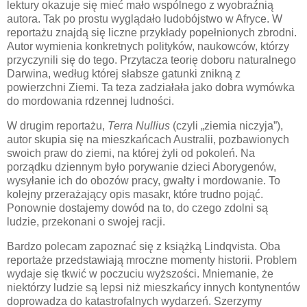
lektury okazuje się mieć mało wspólnego z wyobraźnią
autora. Tak po prostu wyglądało ludobójstwo w Afryce. W
reportażu znajdą się liczne przykłady popełnionych zbrodni.
Autor wymienia konkretnych polityków, naukowców, którzy
przyczynili się do tego. Przytacza teorię doboru naturalnego
Darwina, według której słabsze gatunki znikną z
powierzchni Ziemi. Ta teza zadziałała jako dobra wymówka
do mordowania rdzennej ludności.
W drugim reportażu,
Terra Nullius
(czyli „ziemia niczyja”),
autor skupia się na mieszkańcach Australii, pozbawionych
swoich praw do ziemi, na której żyli od pokoleń. Na
porządku dziennym było porywanie dzieci Aborygenów,
wysyłanie ich do obozów pracy, gwałty i mordowanie. To
kolejny przerażający opis masakr, które trudno pojąć.
Ponownie dostajemy dowód na to, do czego zdolni są
ludzie, przekonani o swojej racji.
Bardzo polecam zapoznać się z książką Lindqvista. Oba
reportaże przedstawiają mroczne momenty historii. Problem
wydaje się tkwić w poczuciu wyższości. Mniemanie, że
niektórzy ludzie są lepsi niż mieszkańcy innych kontynentów
doprowadza do katastrofalnych wydarzeń. Szerzymy