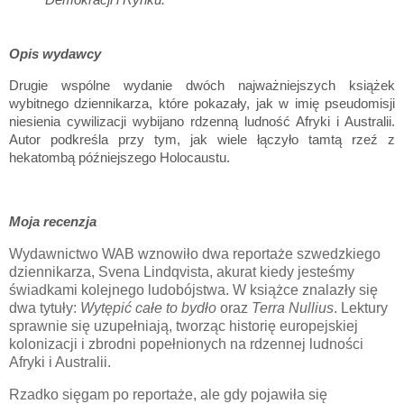
Opis wydawcy
Drugie wspólne wydanie dwóch najważniejszych książek
wybitnego dziennikarza, które pokazały, jak w imię pseudomisji
niesienia cywilizacji wybijano rdzenną ludność Afryki i Australii.
Autor podkreśla przy tym, jak wiele łączyło tamtą rzeź z
hekatombą późniejszego Holocaustu.
Moja recenzja
Wydawnictwo WAB wznowiło dwa reportaże szwedzkiego
dziennikarza, Svena Lindqvista, akurat kiedy jesteśmy
świadkami kolejnego ludobójstwa. W książce znalazły się
dwa tytuły:
Wytępić całe to bydło
oraz
Terra Nullius
. Lektury
sprawnie się uzupełniają, tworząc historię europejskiej
kolonizacji i zbrodni popełnionych na rdzennej ludności
Afryki i Australii.
Rzadko sięgam po reportaże, ale gdy pojawiła się