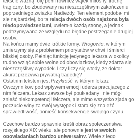
tekście ważną rolę pełni również wątek miłosny, trochę
tragiczny, bo zbudowany na nieszczęśliwym zakończeniu
poprzedniego związku Nadieżdy. Ten element podobał mi
się najbardziej, bo ta
relacja dwóch osób najeżona była
niedopowiedzeniami
, uwierała każdą stronę, a jednak
podtrzymywana ze względu na błędne postrzeganie drugiej
osoby.
Na końcu mamy dwie krótkie formy.
Wrogowie
, w którym
zmierzymy się z problemem priorytetów w chwili śmierci
bliskiej osoby. Pełniąc funkcję jedynego lekarza w okolicy
trudno wziąć sobie wolne od obowiązków, kiedy zdarza się
nieszczęśliwy wypadek. I czy liczy się wtedy, że doktor
akurat przeżywa prywatną tragedię?
Ostatnim tekstem jest
Przykrość
, w którym lekarz
Owczynnikow pod wpływem emocji uderza pracującego z
nim felczera. Lekarz zawsze był poukładany i nie mógł
znieść niekompetencji felczera, ale mimo wszystko zjada go
poczucie winy za swój występek i stara się znaleźć
sprawiedliwość, ponieść konsekwencje swojego czynu.
Czechow bardzo sprawnie kreśli obraz społeczeństwa
rosyjskiego XIX wieku, ale ponownie
jest w swoich
opowiadaniach bardzo uniwersalny
. Wiele z jego