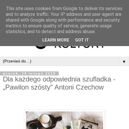
This site uses cookies from Google to deliver its services
and to analyze traffic. Your IP address and user-agent are
shared with Google along with performance and security
metrics to ensure quality of service, generate usage
statistics, and to detect and address abuse.
LEARN MORE
GOT IT
▼
wtorek, 19 lutego 2019
Dla każdego odpowiednia szufladka -
„Pawilon szósty” Antoni Czechow