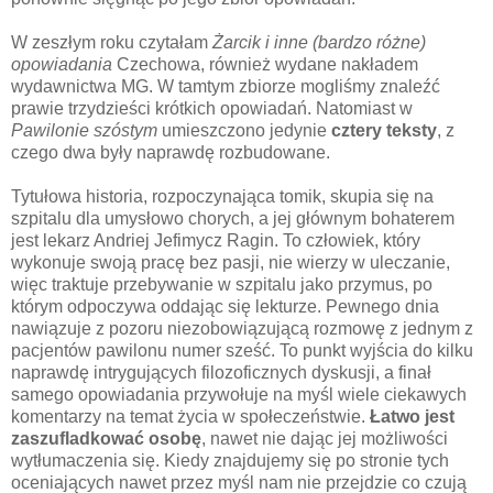
W zeszłym roku czytałam
Żarcik i inne (bardzo różne)
opowiadania
Czechowa, również wydane nakładem
wydawnictwa MG. W tamtym zbiorze mogliśmy znaleźć
prawie trzydzieści krótkich opowiadań. Natomiast w
Pawilonie szóstym
umieszczono jedynie
cztery teksty
, z
czego dwa były naprawdę rozbudowane.
Tytułowa historia, rozpoczynająca tomik, skupia się na
szpitalu dla umysłowo chorych, a jej głównym bohaterem
jest lekarz Andriej Jefimycz Ragin. To człowiek, który
wykonuje swoją pracę bez pasji, nie wierzy w uleczanie,
więc traktuje przebywanie w szpitalu jako przymus, po
którym odpoczywa oddając się lekturze. Pewnego dnia
nawiązuje z pozoru niezobowiązującą rozmowę z jednym z
pacjentów pawilonu numer sześć. To punkt wyjścia do kilku
naprawdę intrygujących filozoficznych dyskusji, a finał
samego opowiadania przywołuje na myśl wiele ciekawych
komentarzy na temat życia w społeczeństwie.
Łatwo jest
zaszufladkować osobę
, nawet nie dając jej możliwości
wytłumaczenia się. Kiedy znajdujemy się po stronie tych
oceniających nawet przez myśl nam nie przejdzie co czują