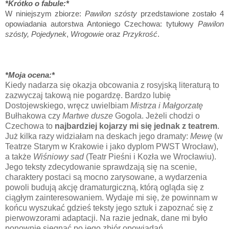
*
Krótko o fabule:*
W niniejszym zbiorze:
Pawilon szósty
przedstawione zostało 4
opowiadania autorstwa Antoniego Czechowa: tytułowy
Pawilon
szósty, Pojedynek
,
Wrogowie
oraz
Przykrość
.
*Moja ocena:*
Kiedy nadarza się okazja obcowania z rosyjską literaturą to
zazwyczaj takową nie pogardzę. Bardzo lubię
Dostojewskiego, wręcz uwielbiam
Mistrza i Małgorzatę
Bułhakowa czy
Martwe dusze
Gogola. Jeżeli chodzi o
Czechowa to
najbardziej kojarzy mi się jednak z teatrem
.
Już kilka razy widziałam na deskach jego dramaty:
Mewę
(w
Teatrze Starym w Krakowie i jako dyplom PWST Wrocław),
a także
Wiśniowy sad
(Teatr Pieśni i Kozła we Wrocławiu).
Jego teksty zdecydowanie sprawdzają się na scenie,
charaktery postaci są mocno zarysowane, a wydarzenia
powoli budują akcję dramaturgiczną, którą ogląda się z
ciągłym zainteresowaniem. Wydaje mi się, że powinnam w
końcu wyszukać gdzieś teksty jego sztuk i zapoznać się z
pierwowzorami adaptacji. Na razie jednak, dane mi było
ponownie sięgnąć po jego zbiór opowiadań.