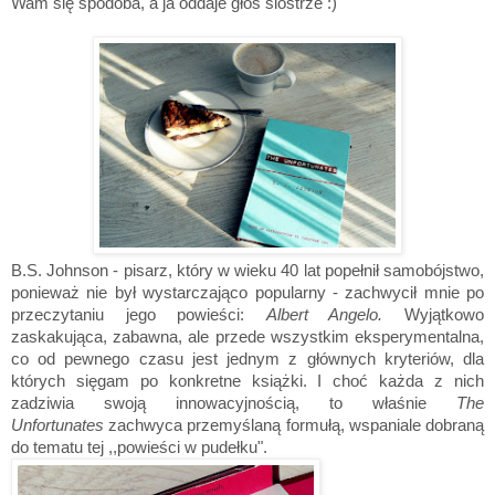
Wam się spodoba, a ja oddaje głos siostrze :)
B.S. Johnson - pisarz, który w wieku 40 lat popełnił samobójstwo,
ponieważ nie był wystarczająco popularny - zachwycił mnie po
przeczytaniu jego powieści:
Albert Angelo.
Wyjątkowo
zaskakująca, zabawna, ale przede wszystkim eksperymentalna,
co od pewnego czasu jest jednym z głównych kryteriów, dla
których sięgam po konkretne książki. I choć każda z nich
zadziwia swoją innowacyjnością, to właśnie
The
Unfortunates
zachwyca przemyślaną formułą, wspaniale dobraną
do tematu tej ,,powieści w pudełku".