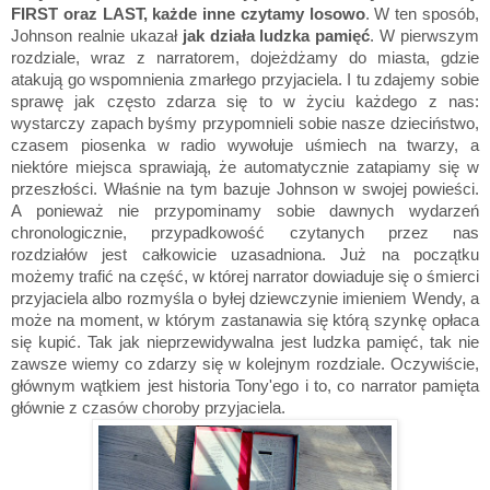
FIRST oraz LAST, każde inne czytamy losowo
. W ten sposób,
Johnson realnie ukazał
jak działa ludzka pamięć
. W pierwszym
rozdziale, wraz z narratorem, dojeżdżamy do miasta, gdzie
atakują go wspomnienia zmarłego przyjaciela. I tu zdajemy sobie
sprawę jak często zdarza się to w życiu każdego z nas:
wystarczy zapach byśmy przypomnieli sobie nasze dzieciństwo,
czasem piosenka w radio wywołuje uśmiech na twarzy, a
niektóre miejsca sprawiają, że automatycznie zatapiamy się w
przeszłości. Właśnie na tym bazuje Johnson w swojej powieści.
A ponieważ nie przypominamy sobie dawnych wydarzeń
chronologicznie, przypadkowość czytanych przez nas
rozdziałów jest całkowicie uzasadniona. Już na początku
możemy trafić na część, w której narrator dowiaduje się o śmierci
przyjaciela albo rozmyśla o byłej dziewczynie imieniem Wendy, a
może na moment, w którym zastanawia się którą szynkę opłaca
się kupić. Tak jak nieprzewidywalna jest ludzka pamięć, tak nie
zawsze wiemy co zdarzy się w kolejnym rozdziale. Oczywiście,
głównym wątkiem jest historia Tony'ego i to, co narrator pamięta
głównie z czasów choroby przyjaciela.