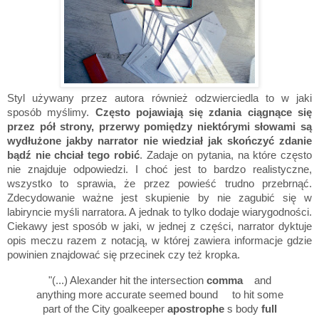
Styl używany przez autora również odzwierciedla to w jaki
sposób myślimy.
Często pojawiają się zdania ciągnące się
przez pół strony, przerwy pomiędzy niektórymi słowami są
wydłużone jakby narrator nie wiedział jak skończyć zdanie
bądź nie chciał tego robić
. Zadaje on pytania, na które często
nie znajduje odpowiedzi. I choć jest to bardzo realistyczne,
wszystko to sprawia, że przez powieść trudno przebrnąć.
Zdecydowanie ważne jest skupienie by nie zagubić się w
labiryncie myśli narratora. A jednak to tylko dodaje wiarygodności.
Ciekawy jest sposób w jaki, w jednej z części, narrator dyktuje
opis meczu razem z notacją, w której zawiera informacje gdzie
powinien znajdować się przecinek czy też kropka.
"(...) Alexander hit the intersection
comma
and
anything more accurate seemed bound to hit some
part of the City goalkeeper
apostrophe
s body
full