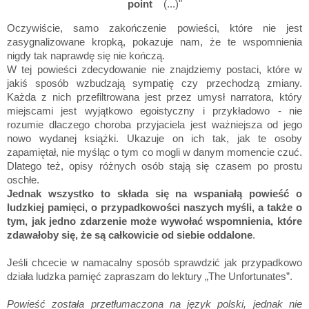
point
(...)"
Oczywiście, samo zakończenie powieści, które nie jest
zasygnalizowane kropką, pokazuje nam, że te wspomnienia
nigdy tak naprawdę się nie kończą.
W tej powieści zdecydowanie nie znajdziemy postaci, które w
jakiś sposób wzbudzają sympatię czy przechodzą zmiany.
Każda z nich przefiltrowana jest przez umysł narratora, który
miejscami jest wyjątkowo egoistyczny i przykładowo - nie
rozumie dlaczego choroba przyjaciela jest ważniejsza od jego
nowo wydanej książki. Ukazuje on ich tak, jak te osoby
zapamiętał, nie myśląc o tym co mogli w danym momencie czuć.
Dlatego też, opisy różnych osób stają się czasem po prostu
oschłe.
Jednak wszystko to składa się na wspaniałą powieść o
ludzkiej pamięci, o przypadkowości naszych myśli, a także o
tym, jak jedno zdarzenie może wywołać wspomnienia, które
zdawałoby się, że są całkowicie od siebie oddalone
.
Jeśli chcecie w namacalny sposób sprawdzić jak przypadkowo
działa ludzka pamięć zapraszam do lektury „The Unfortunates”.
Powieść została przetłumaczona na język polski, jednak nie