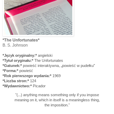
*The Unfortunates*
B. S. Johnson
*Język oryginalny:*
angielski
*Tytuł oryginału:*
The Unfortunates
*Gatunek:*
powieść interaktywna, „powieść w pudełku”
*Forma:*
powieść
*Rok pierwszego wydania:*
1969
*Liczba stron:*
124
*Wydawnictwo:*
Picador
"(...) anything means something only if you impose
meaning on it, which in itself is a meaningless thing,
the imposition."