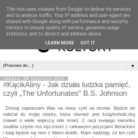
This site uses cookies from Google to deliver its services
and to analyze traffic. Your IP address and user-agent are
shared with Google along with performance and security
metrics to ensure quality of service, generate usage
statistics, and to detect and address abuse.
LEARN MORE
GOT IT
▼
sobota, 28 stycznia 2017
#KącikAliny - Jak działa ludzka pamięć,
czyli „The Unfortunates” B.S. Johnson
Dzisiaj zapraszam Was na nowy cykl na stronie. Będzie on
należał do mojej siostry, która również jest książkoholiczką
(nawet o wiele większą ode mnie). Z racji swojego kierunku
studiów często ma styczność z ciekawymi pozycjami literackimi
i tutaj będzie się nimi z Wami dzielić. Mam nadzieję, że ten cykl