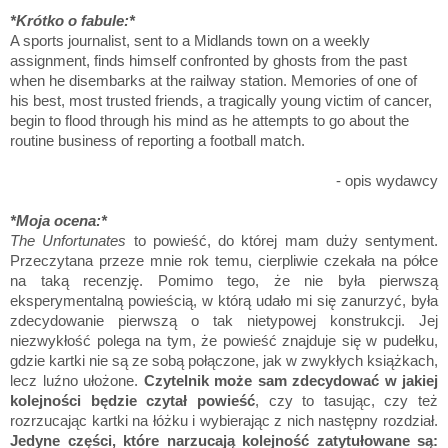
*Krótko o fabule:*
A sports journalist, sent to a Midlands town on a weekly
assignment, finds himself confronted by ghosts from the past
when he disembarks at the railway station. Memories of one of
his best, most trusted friends, a tragically young victim of cancer,
begin to flood through his mind as he attempts to go about the
routine business of reporting a football match.
- opis wydawcy
*Moja ocena:*
The Unfortunates
to powieść, do której mam duży sentyment.
Przeczytana przeze mnie rok temu, cierpliwie czekała na półce
na taką recenzję. Pomimo tego, że nie była pierwszą
eksperymentalną powieścią, w którą udało mi się zanurzyć, była
zdecydowanie pierwszą o tak nietypowej konstrukcji. Jej
niezwykłość polega na tym, że powieść znajduje się w pudełku,
gdzie kartki nie są ze sobą połączone, jak w zwykłych książkach,
lecz luźno ułożone.
Czytelnik może sam zdecydować w jakiej
kolejności będzie czytał powieść
, czy to tasując, czy też
rozrzucając kartki na łóżku i wybierając z nich następny rozdział.
Jedyne części, które narzucają kolejność zatytułowane są: